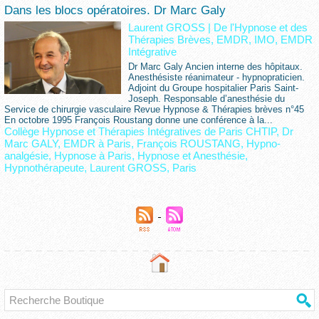
Dans les blocs opératoires. Dr Marc Galy
Laurent GROSS
|
De l'Hypnose et des
Thérapies Brèves, EMDR, IMO, EMDR
Intégrative
Dr Marc Galy Ancien interne des hôpitaux.
Anesthésiste réanimateur - hypnopraticien.
Adjoint du Groupe hospitalier Paris Saint-
Joseph. Responsable d’anesthésie du
Service de chirurgie vasculaire Revue Hypnose & Thérapies brèves n°45
En octobre 1995 François Roustang donne une conférence à la...
Collège Hypnose et Thérapies Intégratives de Paris CHTIP
,
Dr
Marc GALY
,
EMDR à Paris
,
François ROUSTANG
,
Hypno-
analgésie
,
Hypnose à Paris
,
Hypnose et Anesthésie
,
Hypnothérapeute
,
Laurent GROSS
,
Paris