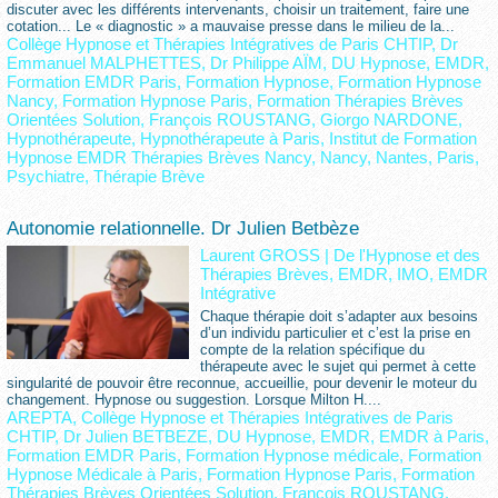
discuter avec les différents intervenants, choisir un traitement, faire une
cotation... Le « diagnostic » a mauvaise presse dans le milieu de la...
Collège Hypnose et Thérapies Intégratives de Paris CHTIP
,
Dr
Emmanuel MALPHETTES
,
Dr Philippe AÏM
,
DU Hypnose
,
EMDR
,
Formation EMDR Paris
,
Formation Hypnose
,
Formation Hypnose
Nancy
,
Formation Hypnose Paris
,
Formation Thérapies Brèves
Orientées Solution
,
François ROUSTANG
,
Giorgo NARDONE
,
Hypnothérapeute
,
Hypnothérapeute à Paris
,
Institut de Formation
Hypnose EMDR Thérapies Brèves Nancy
,
Nancy
,
Nantes
,
Paris
,
Psychiatre
,
Thérapie Brève
Autonomie relationnelle. Dr Julien Betbèze
Laurent GROSS
|
De l'Hypnose et des
Thérapies Brèves, EMDR, IMO, EMDR
Intégrative
Chaque thérapie doit s’adapter aux besoins
d’un individu particulier et c’est la prise en
compte de la relation spécifique du
thérapeute avec le sujet qui permet à cette
singularité de pouvoir être reconnue, accueillie, pour devenir le moteur du
changement. Hypnose ou suggestion. Lorsque Milton H....
AREPTA
,
Collège Hypnose et Thérapies Intégratives de Paris
CHTIP
,
Dr Julien BETBEZE
,
DU Hypnose
,
EMDR
,
EMDR à Paris
,
Formation EMDR Paris
,
Formation Hypnose médicale
,
Formation
Hypnose Médicale à Paris
,
Formation Hypnose Paris
,
Formation
Thérapies Brèves Orientées Solution
,
François ROUSTANG
,