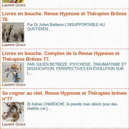
Laurent Gross
Livres en bouche. Revue Hypnose et Thérapies Brèves
78.
Par Dr Julien Betbeze L’INSUPPORTABLE AU
QUOTIDIEN....
Laurent Gross
Livres en bouche. Comptes de la Revue Hypnose et
Thérapies Brèves 77.
PAR JULIEN BETBEZE: PSYCHOSE, TRAUMATISME ET
DISSOCIATION. PERSPECTIVES EN ÉVOLUTION SUR
L...
Laurent Gross
Se cogner au réel. Revue Hypnose et Thérapies brèves
n°77
Dr Adrian CHABOCHE Je prends mes désirs pour des
réalités car j...
Laurent Gross