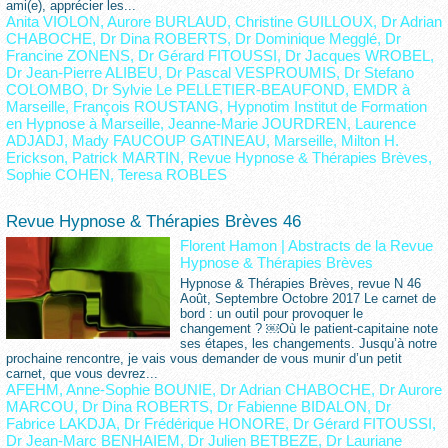
ami(e), apprécier les...
Anita VIOLON
,
Aurore BURLAUD
,
Christine GUILLOUX
,
Dr Adrian
CHABOCHE
,
Dr Dina ROBERTS
,
Dr Dominique Megglé
,
Dr
Francine ZONENS
,
Dr Gérard FITOUSSI
,
Dr Jacques WROBEL
,
Dr Jean-Pierre ALIBEU
,
Dr Pascal VESPROUMIS
,
Dr Stefano
COLOMBO
,
Dr Sylvie Le PELLETIER-BEAUFOND
,
EMDR à
Marseille
,
François ROUSTANG
,
Hypnotim Institut de Formation
en Hypnose à Marseille
,
Jeanne-Marie JOURDREN
,
Laurence
ADJADJ
,
Mady FAUCOUP GATINEAU
,
Marseille
,
Milton H.
Erickson
,
Patrick MARTIN
,
Revue Hypnose & Thérapies Brèves
,
Sophie COHEN
,
Teresa ROBLES
Revue Hypnose & Thérapies Brèves 46
Florent Hamon
|
Abstracts de la Revue
Hypnose & Thérapies Brèves
Hypnose & Thérapies Brèves, revue N 46
Août, Septembre Octobre 2017 Le carnet de
bord : un outil pour provoquer le
changement ? ￼Où le patient-capitaine note
ses étapes, les changements. Jusqu’à notre
prochaine rencontre, je vais vous demander de vous munir d’un petit
carnet, que vous devrez...
AFEHM
,
Anne-Sophie BOUNIE
,
Dr Adrian CHABOCHE
,
Dr Aurore
MARCOU
,
Dr Dina ROBERTS
,
Dr Fabienne BIDALON
,
Dr
Fabrice LAKDJA
,
Dr Frédérique HONORE
,
Dr Gérard FITOUSSI
,
Dr Jean-Marc BENHAIEM
,
Dr Julien BETBEZE
,
Dr Lauriane