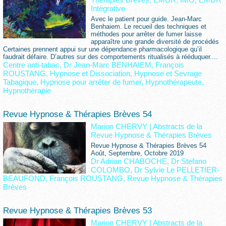
Intégrative
Avec le patient pour guide. Jean-Marc
Benhaiem. Le recueil des techniques et
méthodes pour arrêter de fumer laisse
apparaître une grande diversité de procédés
Certaines prennent appui sur une dépendance pharmacologique qu’il
faudrait défaire. D’autres sur des comportements ritualisés à rééduquer....
Centre anti-tabac
,
Dr Jean-Marc BENHAIEM
,
François
ROUSTANG
,
Hypnose et Dissociation
,
Hypnose et Sevrage
Tabagique
,
Hypnose pour arrêter de fumer
,
Hypnothérapeute
,
Hypnothérapie
Revue Hypnose & Thérapies Brèves 54
Marion CHERVY
|
Abstracts de la
Revue Hypnose & Thérapies Brèves
Revue Hypnose & Thérapies Brèves 54
Août, Septembre, Octobre 2019
Dr Adrian CHABOCHE
,
Dr Stefano
COLOMBO
,
Dr Sylvie Le PELLETIER-
BEAUFOND
,
François ROUSTANG
,
Revue Hypnose & Thérapies
Brèves
Revue Hypnose & Thérapies Brèves 53
Marion CHERVY
|
Abstracts de la