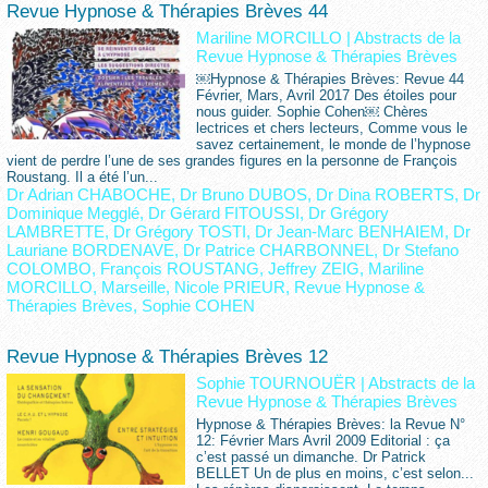
Revue Hypnose & Thérapies Brèves 44
Mariline MORCILLO
|
Abstracts de la
Revue Hypnose & Thérapies Brèves
￼Hypnose & Thérapies Brèves: Revue 44
Février, Mars, Avril 2017 Des étoiles pour
nous guider. Sophie Cohen￼ Chères
lectrices et chers lecteurs, Comme vous le
savez certainement, le monde de l’hypnose
vient de perdre l’une de ses grandes figures en la personne de François
Roustang. Il a été l’un...
Dr Adrian CHABOCHE
,
Dr Bruno DUBOS
,
Dr Dina ROBERTS
,
Dr
Dominique Megglé
,
Dr Gérard FITOUSSI
,
Dr Grégory
LAMBRETTE
,
Dr Grégory TOSTI
,
Dr Jean-Marc BENHAIEM
,
Dr
Lauriane BORDENAVE
,
Dr Patrice CHARBONNEL
,
Dr Stefano
COLOMBO
,
François ROUSTANG
,
Jeffrey ZEIG
,
Mariline
MORCILLO
,
Marseille
,
Nicole PRIEUR
,
Revue Hypnose &
Thérapies Brèves
,
Sophie COHEN
Revue Hypnose & Thérapies Brèves 12
Sophie TOURNOUËR
|
Abstracts de la
Revue Hypnose & Thérapies Brèves
Hypnose & Thérapies Brèves: la Revue N°
12: Février Mars Avril 2009 Editorial : ça
c’est passé un dimanche. Dr Patrick
BELLET Un de plus en moins, c’est selon...