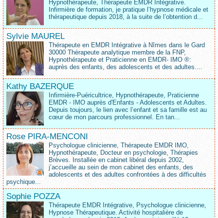
Hypnothérapeute, Thérapeute EMDR Intégrative.
Infirmière de formation, je pratique l’hypnose médicale et
thérapeutique depuis 2018, à la suite de l’obtention d...
Sylvie MAUREL
Thérapeute en EMDR Intégrative à Nîmes dans le Gard
30000 Thérapeute analytique membre de la FNP,
Hypnothérapeute et Praticienne en EMDR- IMO ®:
auprès des enfants, des adolescents et des adultes....
Kathy BAZERQUE
Infirmière-Puéricultrice, Hypnothérapeute, Praticienne
EMDR - IMO auprès d'Enfants - Adolescents et Adultes.
Depuis toujours, le lien avec l’enfant et sa famille est au
cœur de mon parcours professionnel. En tan...
Rose PIRA-MENCONI
Psychologue clinicienne, Thérapeute EMDR IMO,
Hypnothérapeute, Docteur en psychologie, Thérapies
Brèves. Installée en cabinet libéral depuis 2002,
j’accueille au sein de mon cabinet des enfants, des
adolescents et des adultes confrontées à des difficultés
psychique...
Sophie POZZA
Thérapeute EMDR Intégrative, Psychologue clinicienne,
Hypnose Thérapeutique. Activité hospitalière de