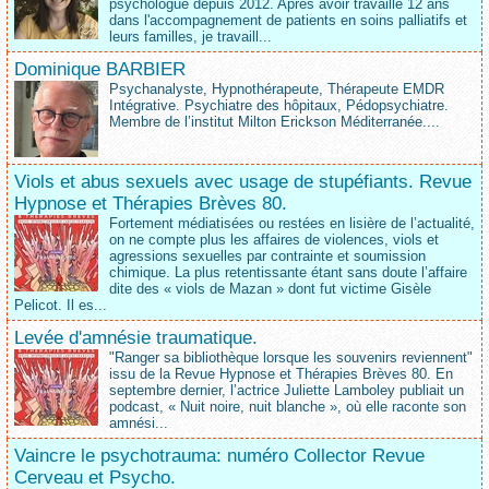
psychologue depuis 2012. Après avoir travaillé 12 ans
dans l'accompagnement de patients en soins palliatifs et
leurs familles, je travaill...
Dominique BARBIER
Psychanalyste, Hypnothérapeute, Thérapeute EMDR
Intégrative. Psychiatre des hôpitaux, Pédopsychiatre.
Membre de l’institut Milton Erickson Méditerranée....
Viols et abus sexuels avec usage de stupéfiants. Revue
Hypnose et Thérapies Brèves 80.
Fortement médiatisées ou restées en lisière de l’actualité,
on ne compte plus les affaires de violences, viols et
agressions sexuelles par contrainte et soumission
chimique. La plus retentissante étant sans doute l’affaire
dite des « viols de Mazan » dont fut victime Gisèle
Pelicot. Il es...
Levée d'amnésie traumatique.
"Ranger sa bibliothèque lorsque les souvenirs reviennent"
issu de la Revue Hypnose et Thérapies Brèves 80. En
septembre dernier, l’actrice Juliette Lamboley publiait un
podcast, « Nuit noire, nuit blanche », où elle raconte son
amnési...
Vaincre le psychotrauma: numéro Collector Revue
Cerveau et Psycho.