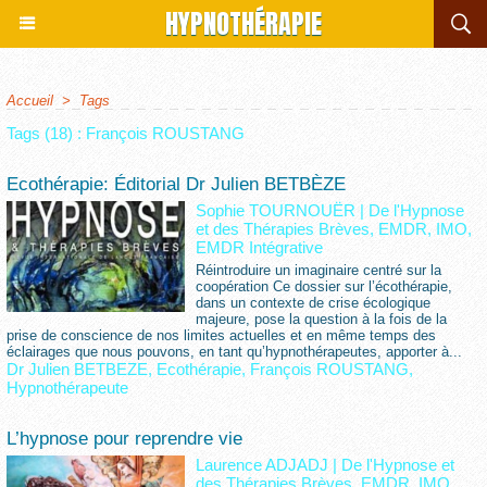
HYPNOTHÉRAPIE
Accueil
>
Tags
Tags (18) : François ROUSTANG
Ecothérapie: Éditorial Dr Julien BETBÈZE
Sophie TOURNOUËR
|
De l'Hypnose
et des Thérapies Brèves, EMDR, IMO,
EMDR Intégrative
Réintroduire un imaginaire centré sur la
coopération Ce dossier sur l’écothérapie,
dans un contexte de crise écologique
majeure, pose la question à la fois de la
prise de conscience de nos limites actuelles et en même temps des
éclairages que nous pouvons, en tant qu’hypnothérapeutes, apporter à...
Dr Julien BETBEZE
,
Ecothérapie
,
François ROUSTANG
,
Hypnothérapeute
L’hypnose pour reprendre vie
Laurence ADJADJ
|
De l'Hypnose et
des Thérapies Brèves, EMDR, IMO,