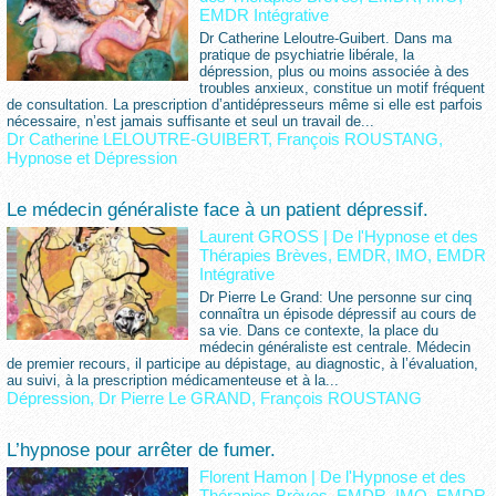
EMDR Intégrative
Dr Catherine Leloutre-Guibert. Dans ma
pratique de psychiatrie libérale, la
dépression, plus ou moins associée à des
troubles anxieux, constitue un motif fréquent
de consultation. La prescription d’antidépresseurs même si elle est parfois
nécessaire, n’est jamais suffisante et seul un travail de...
Dr Catherine LELOUTRE-GUIBERT
,
François ROUSTANG
,
Hypnose et Dépression
Le médecin généraliste face à un patient dépressif.
Laurent GROSS
|
De l'Hypnose et des
Thérapies Brèves, EMDR, IMO, EMDR
Intégrative
Dr Pierre Le Grand: Une personne sur cinq
connaîtra un épisode dépressif au cours de
sa vie. Dans ce contexte, la place du
médecin généraliste est centrale. Médecin
de premier recours, il participe au dépistage, au diagnostic, à l’évaluation,
au suivi, à la prescription médicamenteuse et à la...
Dépression
,
Dr Pierre Le GRAND
,
François ROUSTANG
L’hypnose pour arrêter de fumer.
Florent Hamon
|
De l'Hypnose et des
Thérapies Brèves, EMDR, IMO, EMDR