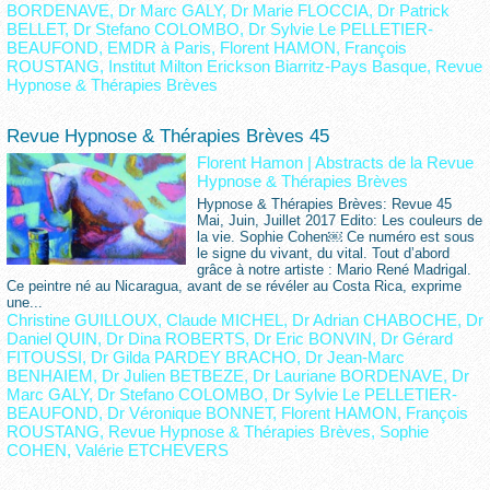
BORDENAVE
,
Dr Marc GALY
,
Dr Marie FLOCCIA
,
Dr Patrick
BELLET
,
Dr Stefano COLOMBO
,
Dr Sylvie Le PELLETIER-
BEAUFOND
,
EMDR à Paris
,
Florent HAMON
,
François
ROUSTANG
,
Institut Milton Erickson Biarritz-Pays Basque
,
Revue
Hypnose & Thérapies Brèves
Revue Hypnose & Thérapies Brèves 45
Florent Hamon
|
Abstracts de la Revue
Hypnose & Thérapies Brèves
Hypnose & Thérapies Brèves: Revue 45
Mai, Juin, Juillet 2017 Edito: Les couleurs de
la vie. Sophie Cohen￼ Ce numéro est sous
le signe du vivant, du vital. Tout d’abord
grâce à notre artiste : Mario René Madrigal.
Ce peintre né au Nicaragua, avant de se révéler au Costa Rica, exprime
une...
Christine GUILLOUX
,
Claude MICHEL
,
Dr Adrian CHABOCHE
,
Dr
Daniel QUIN
,
Dr Dina ROBERTS
,
Dr Eric BONVIN
,
Dr Gérard
FITOUSSI
,
Dr Gilda PARDEY BRACHO
,
Dr Jean-Marc
BENHAIEM
,
Dr Julien BETBEZE
,
Dr Lauriane BORDENAVE
,
Dr
Marc GALY
,
Dr Stefano COLOMBO
,
Dr Sylvie Le PELLETIER-
BEAUFOND
,
Dr Véronique BONNET
,
Florent HAMON
,
François
ROUSTANG
,
Revue Hypnose & Thérapies Brèves
,
Sophie
COHEN
,
Valérie ETCHEVERS