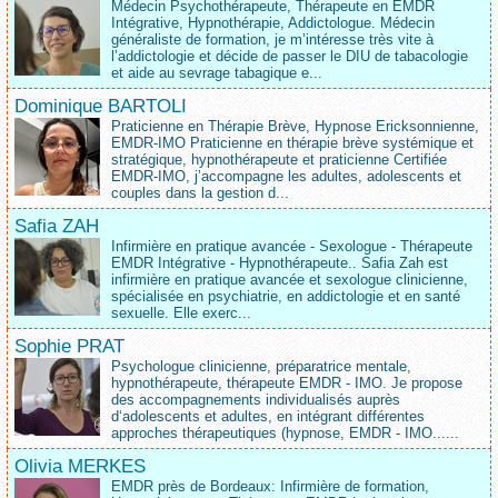
Médecin Psychothérapeute, Thérapeute en EMDR
Intégrative, Hypnothérapie, Addictologue. Médecin
généraliste de formation, je m’intéresse très vite à
l’addictologie et décide de passer le DIU de tabacologie
et aide au sevrage tabagique e...
Dominique BARTOLI
Praticienne en Thérapie Brève, Hypnose Ericksonnienne,
EMDR-IMO Praticienne en thérapie brève systémique et
stratégique, hypnothérapeute et praticienne Certifiée
EMDR-IMO, j’accompagne les adultes, adolescents et
couples dans la gestion d...
Safia ZAH
Infirmière en pratique avancée - Sexologue - Thérapeute
EMDR Intégrative - Hypnothérapeute.. Safia Zah est
infirmière en pratique avancée et sexologue clinicienne,
spécialisée en psychiatrie, en addictologie et en santé
sexuelle. Elle exerc...
Sophie PRAT
Psychologue clinicienne, préparatrice mentale,
hypnothérapeute, thérapeute EMDR - IMO. Je propose
des accompagnements individualisés auprès
d‘adolescents et adultes, en intégrant différentes
approches thérapeutiques (hypnose, EMDR - IMO......
Olivia MERKES
EMDR près de Bordeaux: Infirmière de formation,