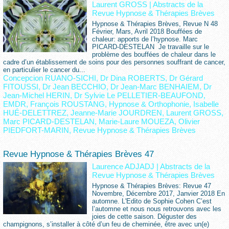
Laurent GROSS
|
Abstracts de la
Revue Hypnose & Thérapies Brèves
Hypnose & Thérapies Brèves, Revue N 48
Février, Mars, Avril 2018 Bouffées de
chaleur: apports de l’hypnose. Marc
PICARD-DESTELAN Je travaille sur le
problème des bouffées de chaleur dans le
cadre d’un établissement de soins pour des personnes souffrant de cancer,
en particulier le cancer du...
Concepcion RUANO-SICHI
,
Dr Dina ROBERTS
,
Dr Gérard
FITOUSSI
,
Dr Jean BECCHIO
,
Dr Jean-Marc BENHAIEM
,
Dr
Jean-Michel HERIN
,
Dr Sylvie Le PELLETIER-BEAUFOND
,
EMDR
,
François ROUSTANG
,
Hypnose & Orthophonie
,
Isabelle
HUÉ-DELETTREZ
,
Jeanne-Marie JOURDREN
,
Laurent GROSS
,
Marc PICARD-DESTELAN
,
Marie-Laure MOUEZA
,
Olivier
PIEDFORT-MARIN
,
Revue Hypnose & Thérapies Brèves
Revue Hypnose & Thérapies Brèves 47
Laurence ADJADJ
|
Abstracts de la
Revue Hypnose & Thérapies Brèves
Hypnose & Thérapies Brèves: Revue 47
Novembre, Décembre 2017, Janvier 2018 En
automne. L'Edito de Sophie Cohen C’est
l’automne et nous nous retrouvons avec les
joies de cette saison. Déguster des
champignons, s’installer à côté d’un feu de cheminée, être avec un(e)