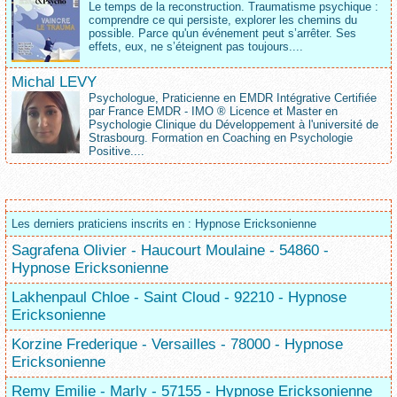
Le temps de la reconstruction. Traumatisme psychique :
comprendre ce qui persiste, explorer les chemins du
possible. Parce qu'un événement peut s’arrêter. Ses
effets, eux, ne s’éteignent pas toujours....
Michal LEVY
Psychologue, Praticienne en EMDR Intégrative Certifiée
par France EMDR - IMO ® Licence et Master en
Psychologie Clinique du Développement à l'université de
Strasbourg. Formation en Coaching en Psychologie
Positive....
Les derniers praticiens inscrits en : Hypnose Ericksonienne
Sagrafena Olivier - Haucourt Moulaine - 54860 -
Hypnose Ericksonienne
Lakhenpaul Chloe - Saint Cloud - 92210 - Hypnose
Ericksonienne
Korzine Frederique - Versailles - 78000 - Hypnose
Ericksonienne
Remy Emilie - Marly - 57155 - Hypnose Ericksonienne