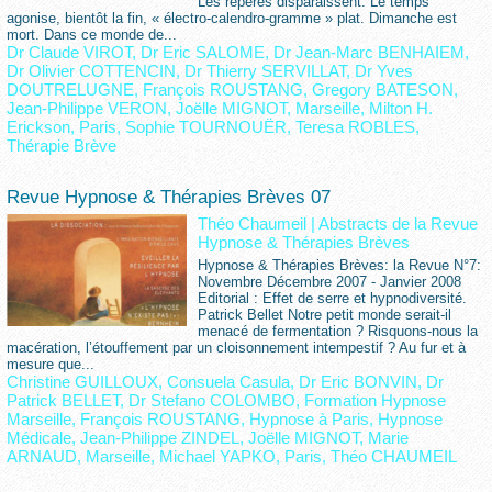
Les répères disparaissent. Le temps
agonise, bientôt la fin, « électro-calendro-gramme » plat. Dimanche est
mort. Dans ce monde de...
Dr Claude VIROT
,
Dr Eric SALOME
,
Dr Jean-Marc BENHAIEM
,
Dr Olivier COTTENCIN
,
Dr Thierry SERVILLAT
,
Dr Yves
DOUTRELUGNE
,
François ROUSTANG
,
Gregory BATESON
,
Jean-Philippe VERON
,
Joëlle MIGNOT
,
Marseille
,
Milton H.
Erickson
,
Paris
,
Sophie TOURNOUËR
,
Teresa ROBLES
,
Thérapie Brève
Revue Hypnose & Thérapies Brèves 07
Théo Chaumeil
|
Abstracts de la Revue
Hypnose & Thérapies Brèves
Hypnose & Thérapies Brèves: la Revue N°7:
Novembre Décembre 2007 - Janvier 2008
Editorial : Effet de serre et hypnodiversité.
Patrick Bellet Notre petit monde serait-il
menacé de fermentation ? Risquons-nous la
macération, l’étouffement par un cloisonnement intempestif ? Au fur et à
mesure que...
Christine GUILLOUX
,
Consuela Casula
,
Dr Eric BONVIN
,
Dr
Patrick BELLET
,
Dr Stefano COLOMBO
,
Formation Hypnose
Marseille
,
François ROUSTANG
,
Hypnose à Paris
,
Hypnose
Médicale
,
Jean-Philippe ZINDEL
,
Joëlle MIGNOT
,
Marie
ARNAUD
,
Marseille
,
Michael YAPKO
,
Paris
,
Théo CHAUMEIL