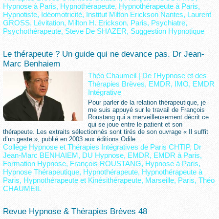
Hypnose à Paris
,
Hypnothérapeute
,
Hypnothérapeute à Paris
,
Hypnotiste
,
Idéomotricité
,
Institut Milton Erickson Nantes
,
Laurent
GROSS
,
Lévitation
,
Milton H. Erickson
,
Paris
,
Psychiatre
,
Psychothérapeute
,
Steve De SHAZER
,
Suggestion Hypnotique
Le thérapeute ? Un guide qui ne devance pas. Dr Jean-
Marc Benhaiem
Théo Chaumeil
|
De l'Hypnose et des
Thérapies Brèves, EMDR, IMO, EMDR
Intégrative
Pour parler de la relation thérapeutique, je
me suis appuyé sur le travail de François
Roustang qui a merveilleusement décrit ce
qui se joue entre le patient et son
thérapeute. Les extraits sélectionnés sont tirés de son ouvrage « Il suffit
d’un geste », publié en 2003 aux éditions Odile...
Collège Hypnose et Thérapies Intégratives de Paris CHTIP
,
Dr
Jean-Marc BENHAIEM
,
DU Hypnose
,
EMDR
,
EMDR à Paris
,
Formation Hypnose
,
François ROUSTANG
,
Hypnose à Paris
,
Hypnose Thérapeutique
,
Hypnothérapeute
,
Hypnothérapeute à
Paris
,
Hypnothérapeute et Kinésithérapeute
,
Marseille
,
Paris
,
Théo
CHAUMEIL
Revue Hypnose & Thérapies Brèves 48