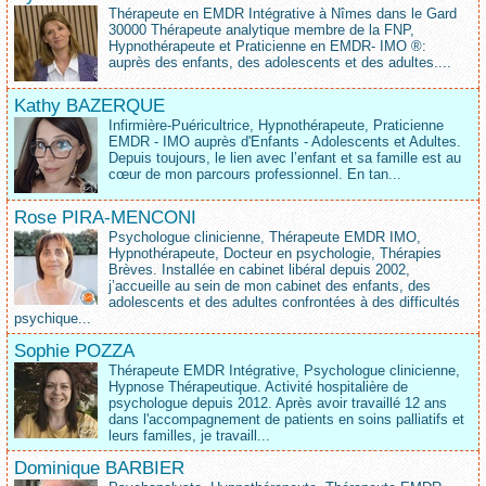
Thérapeute en EMDR Intégrative à Nîmes dans le Gard
30000 Thérapeute analytique membre de la FNP,
Hypnothérapeute et Praticienne en EMDR- IMO ®:
auprès des enfants, des adolescents et des adultes....
Kathy BAZERQUE
Infirmière-Puéricultrice, Hypnothérapeute, Praticienne
EMDR - IMO auprès d'Enfants - Adolescents et Adultes.
Depuis toujours, le lien avec l’enfant et sa famille est au
cœur de mon parcours professionnel. En tan...
Rose PIRA-MENCONI
Psychologue clinicienne, Thérapeute EMDR IMO,
Hypnothérapeute, Docteur en psychologie, Thérapies
Brèves. Installée en cabinet libéral depuis 2002,
j’accueille au sein de mon cabinet des enfants, des
adolescents et des adultes confrontées à des difficultés
psychique...
Sophie POZZA
Thérapeute EMDR Intégrative, Psychologue clinicienne,
Hypnose Thérapeutique. Activité hospitalière de
psychologue depuis 2012. Après avoir travaillé 12 ans
dans l'accompagnement de patients en soins palliatifs et
leurs familles, je travaill...
Dominique BARBIER