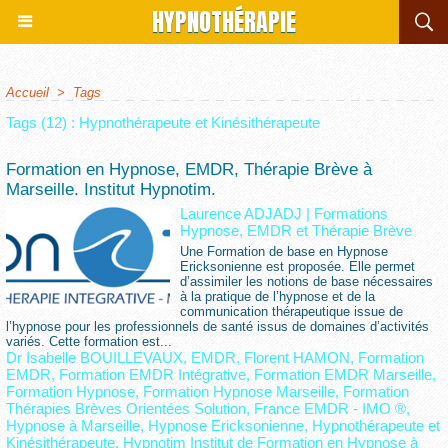
HYPNOTHÉRAPIE
Accueil
>
Tags
Tags (12) : Hypnothérapeute et Kinésithérapeute
Formation en Hypnose, EMDR, Thérapie Brève à
Marseille. Institut Hypnotim.
Laurence ADJADJ
|
Formations
Hypnose, EMDR et Thérapie Brève
Une Formation de base en Hypnose
Ericksonienne est proposée. Elle permet
d’assimiler les notions de base nécessaires
à la pratique de l’hypnose et de la
communication thérapeutique issue de
l’hypnose pour les professionnels de santé issus de domaines d’activités
variés. Cette formation est...
Dr Isabelle BOUILLEVAUX
,
EMDR
,
Florent HAMON
,
Formation
EMDR
,
Formation EMDR Intégrative
,
Formation EMDR Marseille
,
Formation Hypnose
,
Formation Hypnose Marseille
,
Formation
Thérapies Brèves Orientées Solution
,
France EMDR - IMO ®
,
Hypnose à Marseille
,
Hypnose Ericksonienne
,
Hypnothérapeute et
Kinésithérapeute
,
Hypnotim Institut de Formation en Hypnose à