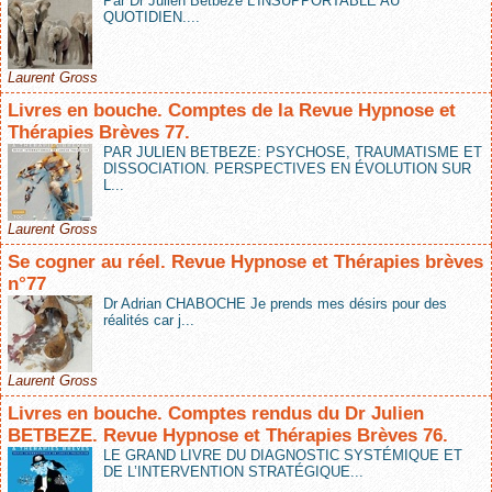
Par Dr Julien Betbeze L’INSUPPORTABLE AU
QUOTIDIEN....
Laurent Gross
Livres en bouche. Comptes de la Revue Hypnose et
Thérapies Brèves 77.
PAR JULIEN BETBEZE: PSYCHOSE, TRAUMATISME ET
DISSOCIATION. PERSPECTIVES EN ÉVOLUTION SUR
L...
Laurent Gross
Se cogner au réel. Revue Hypnose et Thérapies brèves
n°77
Dr Adrian CHABOCHE Je prends mes désirs pour des
réalités car j...
Laurent Gross
Livres en bouche. Comptes rendus du Dr Julien
BETBEZE. Revue Hypnose et Thérapies Brèves 76.
LE GRAND LIVRE DU DIAGNOSTIC SYSTÉMIQUE ET
DE L’INTERVENTION STRATÉGIQUE...