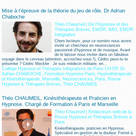
Mise à l’épreuve de la théorie du jeu de rôle. Dr Adrian
Chaboche
Théo Chaumeil
|
De l'Hypnose et des
Thérapies Brèves, EMDR, IMO, EMDR
Intégrative
Chers lecteurs, pour ce numéro nous avons
invité un chercheur en neurosciences
passionné d’hypnose et de musique. Avant
de le laisser nous inviter dans un fabuleux
voyage dans le cerveau (attention, accrochez-vous !), Cédric peux-tu te
présenter ? Cédric Meckler : Je suis médecin militaire, en...
Collège Hypnose et Thérapies Intégratives de Paris CHTIP
,
Dr
Adrian CHABOCHE
,
Formation Hypnose Paris
,
Hypnothérapeute
et Kinésithérapeute
,
Marseille
,
Neurosciences
,
Paris
,
Revue
Hypnose & Thérapies Brèves
,
Théo CHAUMEIL
Théo CHAUMEIL, Kinésithérapeute et Praticien en
Hypnose. Chargé de Formation à Paris et Marseille
Théo Chaumeil
|
Rédacteurs web de la
Revue Hypnose et Thérapies Brèves à
Paris
Kinésithérapeute, praticien en Hypnose,
Spécialisé en gestion de la douleur. Formé à