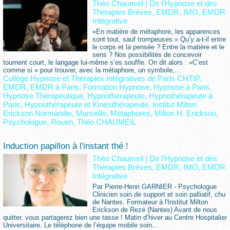
Théo Chaumeil
|
De l'Hypnose et des
Thérapies Brèves, EMDR, IMO, EMDR
Intégrative
«En matière de métaphore, les apparences
sont tout, sauf trompeuses.» Qu’y a-t-il entre
le corps et la pensée ? Entre la matière et le
sens ? Nos possibilités de concevoir
tournent court, le langage lui-même s’es souffle. On dit alors : «C’est
comme si » pour trouver, avec la métaphore, un symbole,...
Collège Hypnose et Thérapies Intégratives de Paris CHTIP
,
EMDR
,
EMDR à Paris
,
Formation Hypnose
,
Hypnose à Paris
,
Hypnose Thérapeutique
,
Hypnothérapeute
,
Hypnothérapeute à
Paris
,
Hypnothérapeute et Kinésithérapeute
,
Institut Milton
Erickson Normandie
,
Marseille
,
Métaphores
,
Milton H. Erickson
,
Psychologue
,
Rouen
,
Théo CHAUMEIL
Induction papillon à l'instant thé !
Théo Chaumeil
|
De l'Hypnose et des
Thérapies Brèves, EMDR, IMO, EMDR
Intégrative
Par Pierre-Henri GARNIER - Psychologue
Clinicien soin de support et soin palliatif, chu
de Nantes. Formateur à l'Institut Milton
Erickson de Rezé (Nantes) Avant de nous
quitter, vous partagerez bien une tasse ! Matin d’hiver au Centre Hospitalier
Universitaire. Le téléphone de l’équipe mobile soin...