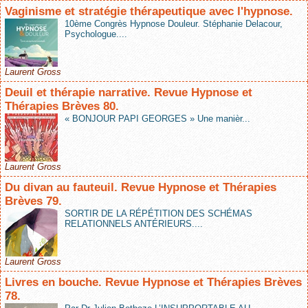
Vaginisme et stratégie thérapeutique avec l'hypnose.
10ème Congrès Hypnose Douleur. Stéphanie Delacour,
Psychologue....
Laurent Gross
Deuil et thérapie narrative. Revue Hypnose et
Thérapies Brèves 80.
« BONJOUR PAPI GEORGES » Une manièr...
Laurent Gross
Du divan au fauteuil. Revue Hypnose et Thérapies
Brèves 79.
SORTIR DE LA RÉPÉTITION DES SCHÉMAS
RELATIONNELS ANTÉRIEURS....
Laurent Gross
Livres en bouche. Revue Hypnose et Thérapies Brèves
78.