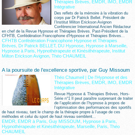
Thérapies Brèves, EMDR, IMO, EMDR
Intégrative
Des reflets de la mémoire à la vibration du
corps par Dr Patrick Bellet. Président de
l’Institut Milton Erickson Avignon
Conférencier International Ancien Rédacteur
en chef de la Revue Hypnose et Thérapies Brèves. Past-Président de la
CFHTB, Confédération Francophone d’Hypnose et Thérapies Brèves...
CFHTB Confédération Francophone Hypnose et Thérapies
Brèves
,
Dr Patrick BELLET
,
DU Hypnose
,
Hypnose à Marseille
,
Hypnose à Paris
,
Hypnothérapeute et Kinésithérapeute
,
Institut
Milton Erickson Avignon
,
Théo CHAUMEIL
A la poursuite de l'excellence sportive, par Guy Missoum
Théo Chaumeil
|
De l'Hypnose et des
Thérapies Brèves, EMDR, IMO, EMDR
Intégrative
Revue Hypnose & Thérapies Brèves, Hors-
Série n°1 Il peut paraître surprenant de traiter
de l’application de l’hypnose à propos de
l’optimisation des performances des sportifs
de haut niveau, tant le champ de la thérapie propre à l’usage de ces
méthodes et celui du sport de haut niveau semblent...
EMDR
,
EMDR à Paris
,
Guy MISSOUM
,
Hypnose à Paris
,
Hypnothérapeute et Kinésithérapeute
,
Marseille
,
Paris
,
Théo
CHAUMEIL