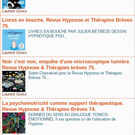
Laurent Gross
Livres en bouche. Revue Hypnose et Thérapies Brèves
75.
LIVRES EN BOUCHE PAR JULIEN BETBÈZE DESSIN
HYPNOTIQUE POU...
Laurent Gross
Noir c'est noir, enquête d'une microscopique lumière.
Revue Hypnose & Thérapies brèves 75.
Solen Chezalviel pour la Revue Hypnose et Thérapies
Brèves 75....
Laurent Gross
La psychomotricité comme support thérapeutique.
Revue Hypnose & Thérapies Brèves 74.
DONNER DU SENS AU DIALOGUE TONICO-
ÉMOTIONNEL Il est question ici de l’utilisation de
l’hypnos...