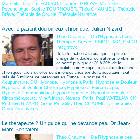
Marseille
,
Laurence ADJADJ
,
Laurent GROSS
,
Marseille
,
Psychologue
,
Sophie TOURNOUËR
,
Théo CHAUMEIL
,
Thérapie
Brève
,
Thérapie de Couple
,
Thérapie Narrative
Avec le patient douloureux chronique. Julien Nizard
Théo Chaumeil
|
De l'Hypnose et des
Thérapies Brèves, EMDR, IMO, EMDR
Intégrative
De la formation à la pratique La prise en
charge de la douleur constitue un problème
de santé publique et 20 à 30% de la
population en Europe se plaint de douleurs
chroniques, alors qu’elles sont intenses chez 5% de la population, soit
près de 3 millions de personnes en France. La posture du...
Acupuncture
,
DU Hypnose
,
Hypnose à Paris
,
Hypnose et Douleur
,
Hypnose et Douleur Chronique
,
Hypnose et Fibromyalgie
,
Hypnose Thérapeutique
,
Hypnothérapeute
,
Hypnothérapeute et
Kinésithérapeute
,
Mindfulness
,
Nantes
,
Paris
,
Paul WATZLAWICK
,
Pr Julien NIZARD
,
Soins Palliatifs
,
Théo CHAUMEIL
,
Thérapies
Complémentaires
Le thérapeute ? Un guide qui ne devance pas. Dr Jean-
Marc Benhaiem
Théo Chaumeil
|
De l'Hypnose et des