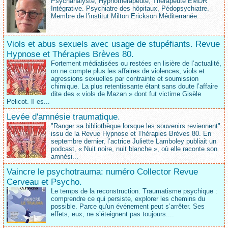
Psychanalyste, Hypnothérapeute, Thérapeute EMDR
Intégrative. Psychiatre des hôpitaux, Pédopsychiatre.
Membre de l’institut Milton Erickson Méditerranée....
Viols et abus sexuels avec usage de stupéfiants. Revue
Hypnose et Thérapies Brèves 80.
Fortement médiatisées ou restées en lisière de l’actualité,
on ne compte plus les affaires de violences, viols et
agressions sexuelles par contrainte et soumission
chimique. La plus retentissante étant sans doute l’affaire
dite des « viols de Mazan » dont fut victime Gisèle
Pelicot. Il es...
Levée d'amnésie traumatique.
"Ranger sa bibliothèque lorsque les souvenirs reviennent"
issu de la Revue Hypnose et Thérapies Brèves 80. En
septembre dernier, l’actrice Juliette Lamboley publiait un
podcast, « Nuit noire, nuit blanche », où elle raconte son
amnési...
Vaincre le psychotrauma: numéro Collector Revue
Cerveau et Psycho.
Le temps de la reconstruction. Traumatisme psychique :
comprendre ce qui persiste, explorer les chemins du
possible. Parce qu'un événement peut s’arrêter. Ses
effets, eux, ne s’éteignent pas toujours....