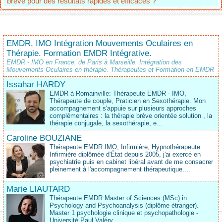
brève pour des résultats rapides et efficaces ?
EMDR, IMO Intégration Mouvements Oculaires en
Thérapie. Formation EMDR Intégrative.
EMDR - IMO en France, de Paris à Marseille. Intégration des
Mouvements Oculaires en thérapie. Thérapeutes et Formation en EMDR
Issahar HARDY
EMDR à Romainville: Thérapeute EMDR - IMO,
Thérapeute de couple, Praticien en Sexothérapie. Mon
accompagnement s'appuie sur plusieurs approches
complémentaires : la thérapie brève orientée solution , la
thérapie conjugale, la sexothérapie, e...
Caroline BOUZIANE
Thérapeute EMDR IMO, Infirmière, Hypnothérapeute.
Infirmière diplômée d'État depuis 2005, j'ai exercé en
psychiatrie puis en cabinet libéral avant de me consacrer
pleinement à l'accompagnement thérapeutique....
Marie LIAUTARD
Thérapeute EMDR Master of Sciences (MSc) in
Psychology and Psychoanalysis (diplôme étranger).
Master 1 psychologie clinique et psychopathologie -
Université Paul Valéry...