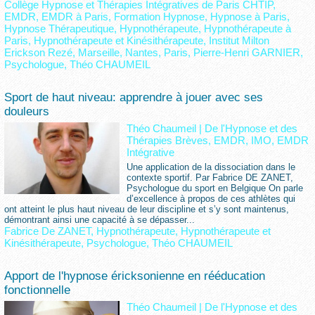
Collège Hypnose et Thérapies Intégratives de Paris CHTIP
,
EMDR
,
EMDR à Paris
,
Formation Hypnose
,
Hypnose à Paris
,
Hypnose Thérapeutique
,
Hypnothérapeute
,
Hypnothérapeute à
Paris
,
Hypnothérapeute et Kinésithérapeute
,
Institut Milton
Erickson Rezé
,
Marseille
,
Nantes
,
Paris
,
Pierre-Henri GARNIER
,
Psychologue
,
Théo CHAUMEIL
Sport de haut niveau: apprendre à jouer avec ses
douleurs
Théo Chaumeil
|
De l'Hypnose et des
Thérapies Brèves, EMDR, IMO, EMDR
Intégrative
Une application de la dissociation dans le
contexte sportif. Par Fabrice DE ZANET,
Psychologue du sport en Belgique On parle
d’excellence à propos de ces athlètes qui
ont atteint le plus haut niveau de leur discipline et s’y sont maintenus,
démontrant ainsi une capacité à se dépasser...
Fabrice De ZANET
,
Hypnothérapeute
,
Hypnothérapeute et
Kinésithérapeute
,
Psychologue
,
Théo CHAUMEIL
Apport de l'hypnose éricksonienne en rééducation
fonctionnelle
Théo Chaumeil
|
De l'Hypnose et des