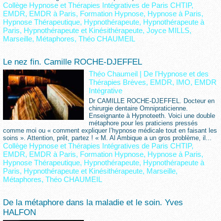
Collège Hypnose et Thérapies Intégratives de Paris CHTIP
,
EMDR
,
EMDR à Paris
,
Formation Hypnose
,
Hypnose à Paris
,
Hypnose Thérapeutique
,
Hypnothérapeute
,
Hypnothérapeute à
Paris
,
Hypnothérapeute et Kinésithérapeute
,
Joyce MILLS
,
Marseille
,
Métaphores
,
Théo CHAUMEIL
Le nez fin. Camille ROCHE-DJEFFEL
Théo Chaumeil
|
De l'Hypnose et des
Thérapies Brèves, EMDR, IMO, EMDR
Intégrative
Dr CAMILLE ROCHE-DJEFFEL. Docteur en
chirurgie dentaire Omnipraticienne.
Enseignante à Hypnoteeth. Voici une double
métaphore pour les praticiens pressés
comme moi ou « comment expliquer l’hypnose médicale tout en faisant les
soins ». Attention, prêt, partez ! « M. Al Ambique a un gros problème, il...
Collège Hypnose et Thérapies Intégratives de Paris CHTIP
,
EMDR
,
EMDR à Paris
,
Formation Hypnose
,
Hypnose à Paris
,
Hypnose Thérapeutique
,
Hypnothérapeute
,
Hypnothérapeute à
Paris
,
Hypnothérapeute et Kinésithérapeute
,
Marseille
,
Métaphores
,
Théo CHAUMEIL
De la métaphore dans la maladie et le soin. Yves
HALFON