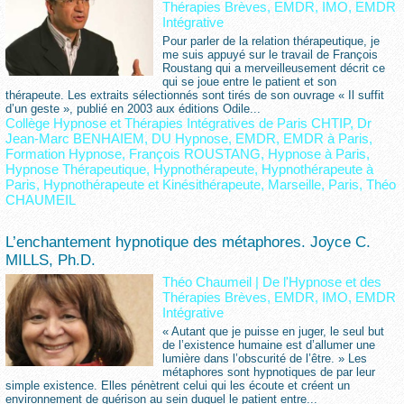
Thérapies Brèves, EMDR, IMO, EMDR
Intégrative
Pour parler de la relation thérapeutique, je
me suis appuyé sur le travail de François
Roustang qui a merveilleusement décrit ce
qui se joue entre le patient et son
thérapeute. Les extraits sélectionnés sont tirés de son ouvrage « Il suffit
d’un geste », publié en 2003 aux éditions Odile...
Collège Hypnose et Thérapies Intégratives de Paris CHTIP
,
Dr
Jean-Marc BENHAIEM
,
DU Hypnose
,
EMDR
,
EMDR à Paris
,
Formation Hypnose
,
François ROUSTANG
,
Hypnose à Paris
,
Hypnose Thérapeutique
,
Hypnothérapeute
,
Hypnothérapeute à
Paris
,
Hypnothérapeute et Kinésithérapeute
,
Marseille
,
Paris
,
Théo
CHAUMEIL
L’enchantement hypnotique des métaphores. Joyce C.
MILLS, Ph.D.
Théo Chaumeil
|
De l'Hypnose et des
Thérapies Brèves, EMDR, IMO, EMDR
Intégrative
« Autant que je puisse en juger, le seul but
de l’existence humaine est d’allumer une
lumière dans l’obscurité de l’être. » Les
métaphores sont hypnotiques de par leur
simple existence. Elles pénètrent celui qui les écoute et créent un
environnement de guérison au sein duquel le patient entre...