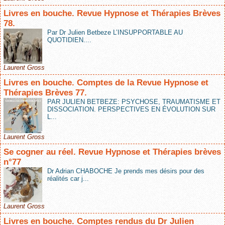
Livres en bouche. Revue Hypnose et Thérapies Brèves
78.
Par Dr Julien Betbeze L’INSUPPORTABLE AU
QUOTIDIEN....
Laurent Gross
Livres en bouche. Comptes de la Revue Hypnose et
Thérapies Brèves 77.
PAR JULIEN BETBEZE: PSYCHOSE, TRAUMATISME ET
DISSOCIATION. PERSPECTIVES EN ÉVOLUTION SUR
L...
Laurent Gross
Se cogner au réel. Revue Hypnose et Thérapies brèves
n°77
Dr Adrian CHABOCHE Je prends mes désirs pour des
réalités car j...
Laurent Gross
Livres en bouche. Comptes rendus du Dr Julien