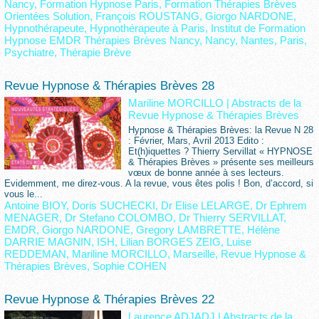
Nancy
,
Formation Hypnose Paris
,
Formation Thérapies Brèves
Orientées Solution
,
François ROUSTANG
,
Giorgo NARDONE
,
Hypnothérapeute
,
Hypnothérapeute à Paris
,
Institut de Formation
Hypnose EMDR Thérapies Brèves Nancy
,
Nancy
,
Nantes
,
Paris
,
Psychiatre
,
Thérapie Brève
Revue Hypnose & Thérapies Brèves 28
Mariline MORCILLO
|
Abstracts de la
Revue Hypnose & Thérapies Brèves
Hypnose & Thérapies Brèves: la Revue N 28
: Février, Mars, Avril 2013 Edito :
Et(h)iquettes ? Thierry Servillat « HYPNOSE
& Thérapies Brèves » présente ses meilleurs
vœux de bonne année à ses lecteurs.
Evidemment, me direz-vous. A la revue, vous êtes polis ! Bon, d’accord, si
vous le...
Antoine BIOY
,
Doris SUCHECKI
,
Dr Elise LELARGE
,
Dr Ephrem
MENAGER
,
Dr Stefano COLOMBO
,
Dr Thierry SERVILLAT
,
EMDR
,
Giorgo NARDONE
,
Gregory LAMBRETTE
,
Hélène
DARRIE MAGNIN
,
ISH
,
Lilian BORGES ZEIG
,
Luise
REDDEMAN
,
Mariline MORCILLO
,
Marseille
,
Revue Hypnose &
Thérapies Brèves
,
Sophie COHEN
Revue Hypnose & Thérapies Brèves 22
Laurence ADJADJ
|
Abstracts de la