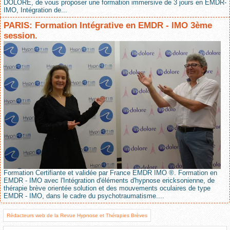
DOLORE, de vous proposer une formation immersive de 3 jours en EMDR-
IMO, Intégration de...
PARIS: Formation Intégrative en EMDR - IMO 3ème
session.
Formation Certifiante et validée par France EMDR IMO ®. Formation en
EMDR - IMO avec l'Intégration d'éléments d'hypnose ericksonienne, de
thérapie brève orientée solution et des mouvements oculaires de type
EMDR - IMO, dans le cadre du psychotraumatisme....
Rédacteurs web de la Revue Hypnose et Thérapies Brèves