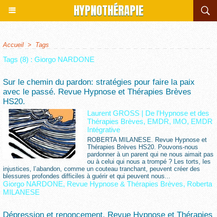
HYPNOTHÉRAPIE
Accueil
>
Tags
Tags (8) : Giorgo NARDONE
Sur le chemin du pardon: stratégies pour faire la paix
avec le passé. Revue Hypnose et Thérapies Brèves
HS20.
Laurent GROSS
|
De l'Hypnose et des
Thérapies Brèves, EMDR, IMO, EMDR
Intégrative
ROBERTA MILANESE. Revue Hypnose et
Thérapies Brèves HS20. Pouvons-nous
pardonner à un parent qui ne nous aimait pas
ou à celui qui nous a trompé ? Les torts, les
injustices, l’abandon, comme un couteau tranchant, peuvent créer des
blessures profondes difficiles à guérir et qui peuvent nous...
Giorgo NARDONE
,
Revue Hypnose & Thérapies Brèves
,
Roberta
MILANESE
Dépression et renoncement. Revue Hypnose et Thérapies