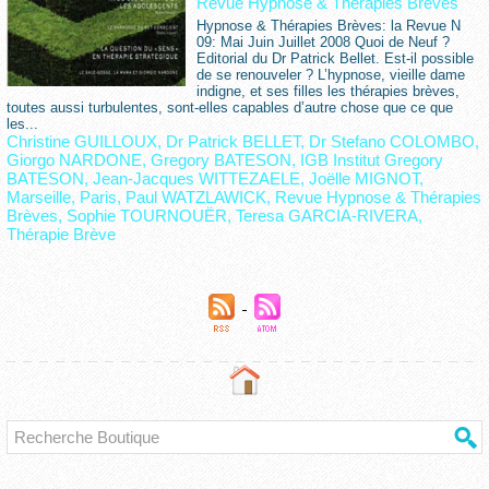
Revue Hypnose & Thérapies Brèves
Hypnose & Thérapies Brèves: la Revue N
09: Mai Juin Juillet 2008 Quoi de Neuf ?
Editorial du Dr Patrick Bellet. Est-il possible
de se renouveler ? L’hypnose, vieille dame
indigne, et ses filles les thérapies brèves,
toutes aussi turbulentes, sont-elles capables d’autre chose que ce que
les...
Christine GUILLOUX
,
Dr Patrick BELLET
,
Dr Stefano COLOMBO
,
Giorgo NARDONE
,
Gregory BATESON
,
IGB Institut Gregory
BATESON
,
Jean-Jacques WITTEZAELE
,
Joëlle MIGNOT
,
Marseille
,
Paris
,
Paul WATZLAWICK
,
Revue Hypnose & Thérapies
Brèves
,
Sophie TOURNOUËR
,
Teresa GARCIA-RIVERA
,
Thérapie Brève