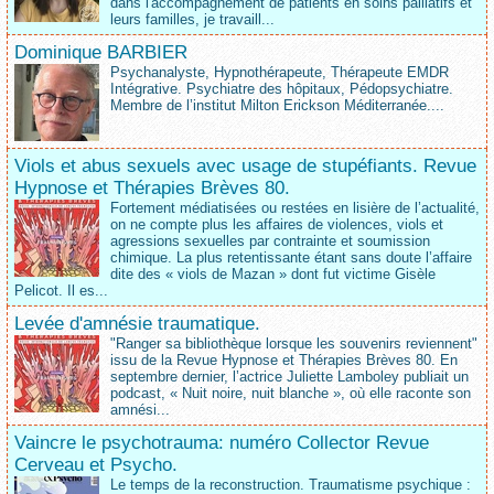
dans l'accompagnement de patients en soins palliatifs et
leurs familles, je travaill...
Dominique BARBIER
Psychanalyste, Hypnothérapeute, Thérapeute EMDR
Intégrative. Psychiatre des hôpitaux, Pédopsychiatre.
Membre de l’institut Milton Erickson Méditerranée....
Viols et abus sexuels avec usage de stupéfiants. Revue
Hypnose et Thérapies Brèves 80.
Fortement médiatisées ou restées en lisière de l’actualité,
on ne compte plus les affaires de violences, viols et
agressions sexuelles par contrainte et soumission
chimique. La plus retentissante étant sans doute l’affaire
dite des « viols de Mazan » dont fut victime Gisèle
Pelicot. Il es...
Levée d'amnésie traumatique.
"Ranger sa bibliothèque lorsque les souvenirs reviennent"
issu de la Revue Hypnose et Thérapies Brèves 80. En
septembre dernier, l’actrice Juliette Lamboley publiait un
podcast, « Nuit noire, nuit blanche », où elle raconte son
amnési...
Vaincre le psychotrauma: numéro Collector Revue
Cerveau et Psycho.
Le temps de la reconstruction. Traumatisme psychique :