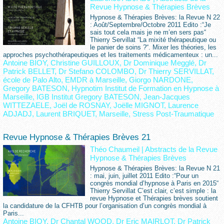
Revue Hypnose & Thérapies Brèves
Hypnose & Thérapies Brèves: la Revue N 22
: Août/Septembre/Octobre 2011 Edito :“Je
sais tout cela mais je ne m’en sers pas“
Thierry Servillat “La mixité thérapeutique ou
le panier de soins ?“. Mixer les théories, les
approches psychothérapeutiques et les traitements médicamenteux : un...
Antoine BIOY
,
Christine GUILLOUX
,
Dr Dominique Megglé
,
Dr
Patrick BELLET
,
Dr Stefano COLOMBO
,
Dr Thierry SERVILLAT
,
école de Palo Alto
,
EMDR à Marseille
,
Giorgo NARDONE
,
Gregory BATESON
,
Hypnotim Institut de Formation en Hypnose à
Marseille
,
IGB Institut Gregory BATESON
,
Jean-Jacques
WITTEZAELE
,
Joël de ROSNAY
,
Joëlle MIGNOT
,
Laurence
ADJADJ
,
Laurent BRIQUET
,
Marseille
,
Stress Post-Traumatique
Revue Hypnose & Thérapies Brèves 21
Théo Chaumeil
|
Abstracts de la Revue
Hypnose & Thérapies Brèves
Hypnose & Thérapies Brèves: la Revue N 21
: mai, juin, juillet 2011 Edito :“Pour un
congrès mondial d’hypnose à Paris en 2015“
Thierry Servillat C’est clair, c’est simple : la
revue Hypnose et Thérapies brèves soutient
la candidature de la CFHTB pour l’organisation d’un congrès mondial à
Paris...
Antoine BIOY
,
Dr Chantal WOOD
,
Dr Eric MAIRLOT
,
Dr Patrick