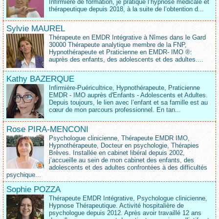
Infirmière de formation, je pratique l’hypnose médicale et
thérapeutique depuis 2018, à la suite de l’obtention d...
Sylvie MAUREL
Thérapeute en EMDR Intégrative à Nîmes dans le Gard
30000 Thérapeute analytique membre de la FNP,
Hypnothérapeute et Praticienne en EMDR- IMO ®:
auprès des enfants, des adolescents et des adultes....
Kathy BAZERQUE
Infirmière-Puéricultrice, Hypnothérapeute, Praticienne
EMDR - IMO auprès d'Enfants - Adolescents et Adultes.
Depuis toujours, le lien avec l’enfant et sa famille est au
cœur de mon parcours professionnel. En tan...
Rose PIRA-MENCONI
Psychologue clinicienne, Thérapeute EMDR IMO,
Hypnothérapeute, Docteur en psychologie, Thérapies
Brèves. Installée en cabinet libéral depuis 2002,
j’accueille au sein de mon cabinet des enfants, des
adolescents et des adultes confrontées à des difficultés
psychique...
Sophie POZZA
Thérapeute EMDR Intégrative, Psychologue clinicienne,
Hypnose Thérapeutique. Activité hospitalière de
psychologue depuis 2012. Après avoir travaillé 12 ans