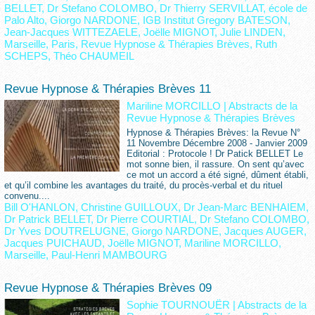
BELLET
,
Dr Stefano COLOMBO
,
Dr Thierry SERVILLAT
,
école de
Palo Alto
,
Giorgo NARDONE
,
IGB Institut Gregory BATESON
,
Jean-Jacques WITTEZAELE
,
Joëlle MIGNOT
,
Julie LINDEN
,
Marseille
,
Paris
,
Revue Hypnose & Thérapies Brèves
,
Ruth
SCHEPS
,
Théo CHAUMEIL
Revue Hypnose & Thérapies Brèves 11
Mariline MORCILLO
|
Abstracts de la
Revue Hypnose & Thérapies Brèves
Hypnose & Thérapies Brèves: la Revue N°
11 Novembre Décembre 2008 - Janvier 2009
Editorial : Protocole ! Dr Patick BELLET Le
mot sonne bien, il rassure. On sent qu’avec
ce mot un accord a été signé, dûment établi,
et qu’il combine les avantages du traité, du procès-verbal et du rituel
convenu....
Bill O'HANLON
,
Christine GUILLOUX
,
Dr Jean-Marc BENHAIEM
,
Dr Patrick BELLET
,
Dr Pierre COURTIAL
,
Dr Stefano COLOMBO
,
Dr Yves DOUTRELUGNE
,
Giorgo NARDONE
,
Jacques AUGER
,
Jacques PUICHAUD
,
Joëlle MIGNOT
,
Mariline MORCILLO
,
Marseille
,
Paul-Henri MAMBOURG
Revue Hypnose & Thérapies Brèves 09
Sophie TOURNOUËR
|
Abstracts de la