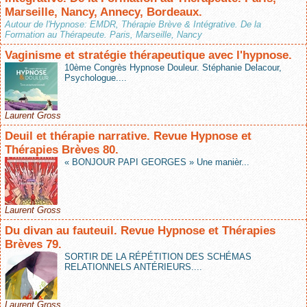
Marseille, Nancy, Annecy, Bordeaux.
Autour de l'Hypnose: EMDR, Thérapie Brève & Intégrative. De la
Formation au Thérapeute. Paris, Marseille, Nancy
Vaginisme et stratégie thérapeutique avec l'hypnose.
10ème Congrès Hypnose Douleur. Stéphanie Delacour,
Psychologue....
Laurent Gross
Deuil et thérapie narrative. Revue Hypnose et
Thérapies Brèves 80.
« BONJOUR PAPI GEORGES » Une manièr...
Laurent Gross
Du divan au fauteuil. Revue Hypnose et Thérapies
Brèves 79.
SORTIR DE LA RÉPÉTITION DES SCHÉMAS
RELATIONNELS ANTÉRIEURS....
Laurent Gross