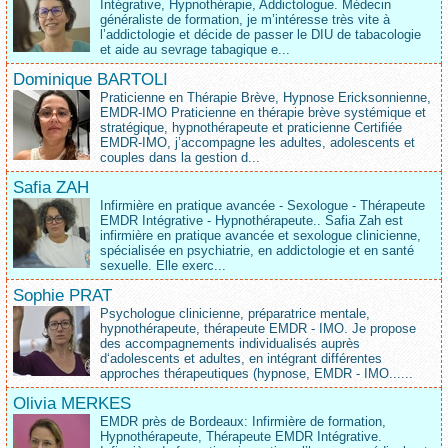
Intégrative, Hypnothérapie, Addictologue. Médecin
généraliste de formation, je m’intéresse très vite à
l’addictologie et décide de passer le DIU de tabacologie
et aide au sevrage tabagique e...
Dominique BARTOLI
Praticienne en Thérapie Brève, Hypnose Ericksonnienne,
EMDR-IMO Praticienne en thérapie brève systémique et
stratégique, hypnothérapeute et praticienne Certifiée
EMDR-IMO, j’accompagne les adultes, adolescents et
couples dans la gestion d...
Safia ZAH
Infirmière en pratique avancée - Sexologue - Thérapeute
EMDR Intégrative - Hypnothérapeute.. Safia Zah est
infirmière en pratique avancée et sexologue clinicienne,
spécialisée en psychiatrie, en addictologie et en santé
sexuelle. Elle exerc...
Sophie PRAT
Psychologue clinicienne, préparatrice mentale,
hypnothérapeute, thérapeute EMDR - IMO. Je propose
des accompagnements individualisés auprès
d‘adolescents et adultes, en intégrant différentes
approches thérapeutiques (hypnose, EMDR - IMO......
Olivia MERKES
EMDR près de Bordeaux: Infirmière de formation,
Hypnothérapeute, Thérapeute EMDR Intégrative.