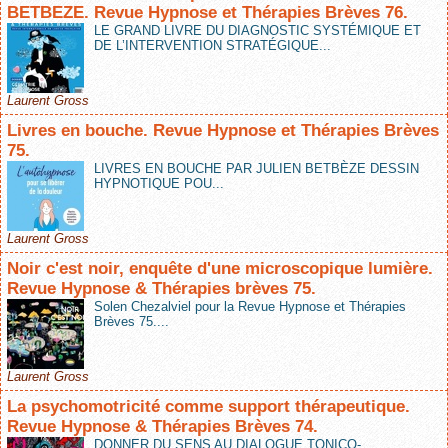
BETBEZE. Revue Hypnose et Thérapies Brèves 76.
LE GRAND LIVRE DU DIAGNOSTIC SYSTÉMIQUE ET
DE L’INTERVENTION STRATÉGIQUE...
Laurent Gross
Livres en bouche. Revue Hypnose et Thérapies Brèves
75.
LIVRES EN BOUCHE PAR JULIEN BETBÈZE DESSIN
HYPNOTIQUE POU...
Laurent Gross
Noir c'est noir, enquête d'une microscopique lumière.
Revue Hypnose & Thérapies brèves 75.
Solen Chezalviel pour la Revue Hypnose et Thérapies
Brèves 75....
Laurent Gross
La psychomotricité comme support thérapeutique.
Revue Hypnose & Thérapies Brèves 74.
DONNER DU SENS AU DIALOGUE TONICO-