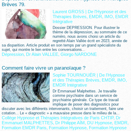
Brèves 79.
Laurent GROSS
|
De l'Hypnose et des
Thérapies Brèves, EMDR, IMO, EMDR
Intégrative
Dossier DEPRESSION. Pour illustrer le
thème de la dépression, au sommaire de ce
numéro, nous avons choisi un article du
regretté Alain Vallée écrit en 2023, année de
sa disparition. Article produit en son temps par un grand spécialiste du
sujet, qui montre le lien entre les conversations...
Dépression
,
Dr Alain VALLEE
,
Giorgo NARDONE
Comment faire vivre un paranoïaque ?
Sophie TOURNOUËR
|
De l'Hypnose
et des Thérapies Brèves, EMDR, IMO,
EMDR Intégrative
Dr Emmanuel Malphettes. Je travaille
comme psychiatre dans un service de
psychiatrie générale. Ce type de travail
implique de poser des diagnostics pour
discuter avec les différents intervenants, choisir un traitement, faire une
cotation... Le « diagnostic » a mauvaise presse dans le milieu de la...
Collège Hypnose et Thérapies Intégratives de Paris CHTIP
,
Dr
Emmanuel MALPHETTES
,
Dr Philippe AÏM
,
DU Hypnose
,
EMDR
,
Formation EMDR Paris
,
Formation Hypnose
,
Formation Hypnose