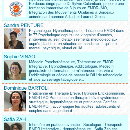
Bordeaux dirigé par le Dr Sylvie Colombani, propose une
formation immersive de 3 jours en EMDR-IMO,
Intégration des Mouvements Oculaires à Bordeaux,
animée par Laurence Adjadj et Laurent Gross....
Sandra PENTURE
Psychologue, Hypnothérapeute, Thérapeute EMDR dans
le 77 Psychologue depuis une vingtaine d’années,
j’interviens au sein d’établissements médico‑sociaux
auprès d’adultes en situation de handicap — qu’il soit
mental, psychique, visuel ou lié...
Sophie VINAO
Médecin Psychothérapeute, Thérapeute en EMDR
Intégrative, Hypnothérapie, Addictologue. Médecin
généraliste de formation, je m’intéresse très vite à
l’addictologie et décide de passer le DIU de tabacologie
et aide au sevrage tabagique e...
Dominique BARTOLI
Praticienne en Thérapie Brève, Hypnose Ericksonnienne,
EMDR-IMO Praticienne en thérapie brève systémique et
stratégique, hypnothérapeute et praticienne Certifiée
EMDR-IMO, j’accompagne les adultes, adolescents et
couples dans la gestion d...
Safia ZAH
Infirmière en pratique avancée - Sexologue - Thérapeute
EMDR Intégrative - Hypnothérapeute.. Safia Zah est