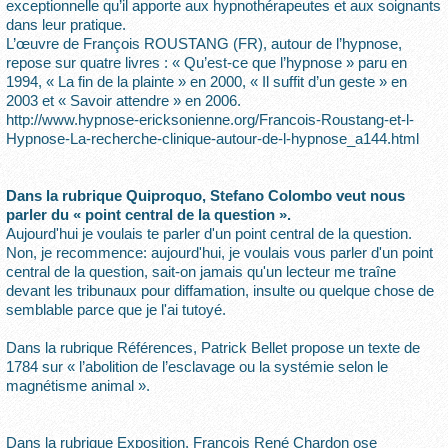
exceptionnelle qu’il apporte aux hypnothérapeutes et aux soignants
dans leur pratique.
L’œuvre de François ROUSTANG (FR), autour de l’hypnose,
repose sur quatre livres : « Qu’est-ce que l’hypnose » paru en
1994, « La fin de la plainte » en 2000, « Il suffit d’un geste » en
2003 et « Savoir attendre » en 2006.
http://www.hypnose-ericksonienne.org/Francois-Roustang-et-l-
Hypnose-La-recherche-clinique-autour-de-l-hypnose_a144.html
Dans la rubrique Quiproquo, Stefano Colombo veut nous
parler du « point central de la question ».
Aujourd'hui je voulais te parler d'un point central de la question.
Non, je recommence: aujourd'hui, je voulais vous parler d'un point
central de la question, sait-on jamais qu'un lecteur me traîne
devant les tribunaux pour diffamation, insulte ou quelque chose de
semblable parce que je l'ai tutoyé.
Dans la rubrique Références, Patrick Bellet propose un texte de
1784 sur « l’abolition de l’esclavage ou la systémie selon le
magnétisme animal ».
Dans la rubrique Exposition, François René Chardon ose