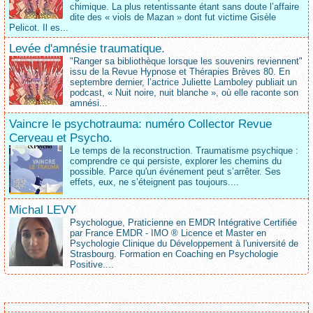
chimique. La plus retentissante étant sans doute l’affaire
dite des « viols de Mazan » dont fut victime Gisèle
Pelicot. Il es...
Levée d'amnésie traumatique.
"Ranger sa bibliothèque lorsque les souvenirs reviennent"
issu de la Revue Hypnose et Thérapies Brèves 80. En
septembre dernier, l’actrice Juliette Lamboley publiait un
podcast, « Nuit noire, nuit blanche », où elle raconte son
amnési...
Vaincre le psychotrauma: numéro Collector Revue
Cerveau et Psycho.
Le temps de la reconstruction. Traumatisme psychique :
comprendre ce qui persiste, explorer les chemins du
possible. Parce qu'un événement peut s’arrêter. Ses
effets, eux, ne s’éteignent pas toujours....
Michal LEVY
Psychologue, Praticienne en EMDR Intégrative Certifiée
par France EMDR - IMO ® Licence et Master en
Psychologie Clinique du Développement à l'université de
Strasbourg. Formation en Coaching en Psychologie
Positive....