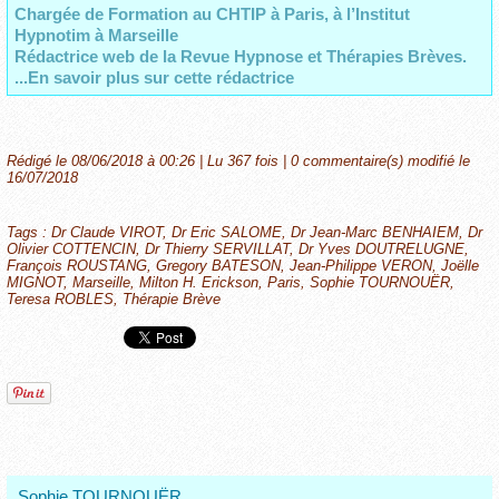
Chargée de Formation au CHTIP à Paris,
à l’Institut
Hypnotim à Marseille
Rédactrice web de la Revue Hypnose et Thérapies Brèves.
...En savoir plus sur cette rédactrice
Rédigé le 08/06/2018 à 00:26 | Lu 367 fois |
0
commentaire(s) modifié le
16/07/2018
Tags
:
Dr Claude VIROT
,
Dr Eric SALOME
,
Dr Jean-Marc BENHAIEM
,
Dr
Olivier COTTENCIN
,
Dr Thierry SERVILLAT
,
Dr Yves DOUTRELUGNE
,
François ROUSTANG
,
Gregory BATESON
,
Jean-Philippe VERON
,
Joëlle
MIGNOT
,
Marseille
,
Milton H. Erickson
,
Paris
,
Sophie TOURNOUËR
,
Teresa ROBLES
,
Thérapie Brève
Sophie TOURNOUËR