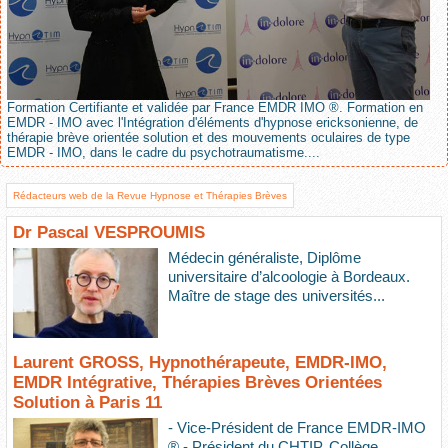
Formation Certifiante et validée par France EMDR IMO ®. Formation en
EMDR - IMO avec l'Intégration d'éléments d'hypnose ericksonienne, de
thérapie brève orientée solution et des mouvements oculaires de type
EMDR - IMO, dans le cadre du psychotraumatisme....
Rédacteurs web de la Revue Hypnose et Thérapies Brèves
Dr Pascal VESPROUMIS
Médecin généraliste, Diplôme
universitaire d’alcoologie à Bordeaux.
Maître de stage des universités...
Laurent GROSS, Hypnothérapeute, EMDR-IMO,
EMDR Intégrative, Thérapies Brèves Orientées
Solution à Paris 11
- Vice-Président de France EMDR-IMO
® - Président du CHTIP, Collège