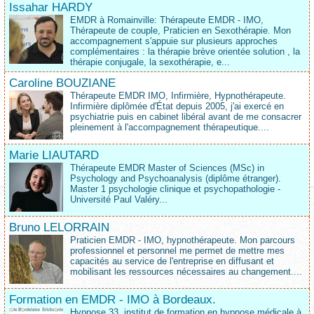
Issahar HARDY
EMDR à Romainville: Thérapeute EMDR - IMO,
Thérapeute de couple, Praticien en Sexothérapie. Mon
accompagnement s'appuie sur plusieurs approches
complémentaires : la thérapie brève orientée solution , la
thérapie conjugale, la sexothérapie, e...
Caroline BOUZIANE
Thérapeute EMDR IMO, Infirmière, Hypnothérapeute.
Infirmière diplômée d'État depuis 2005, j'ai exercé en
psychiatrie puis en cabinet libéral avant de me consacrer
pleinement à l'accompagnement thérapeutique....
Marie LIAUTARD
Thérapeute EMDR Master of Sciences (MSc) in
Psychology and Psychoanalysis (diplôme étranger).
Master 1 psychologie clinique et psychopathologie -
Université Paul Valéry...
Bruno LELORRAIN
Praticien EMDR - IMO, hypnothérapeute. Mon parcours
professionnel et personnel me permet de mettre mes
capacités au service de l'entreprise en diffusant et
mobilisant les ressources nécessaires au changement....
Formation en EMDR - IMO à Bordeaux.
Hypnose 33, institut de formation en hypnose médicale à