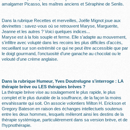
amalgamer Picasso, les maîtres anciens et Séraphine de Senlis.
Dans la rubrique Recettes et merveilles, Joëlle Mignot joue aux
devinettes : savez-vous où se retrouvent Maryse, Marguerite,
Jeanne et les autres ? Voici quelques indices...
Maryse est à la fois souple et ferme. Elle s’adapte au mouvement,
s’infiltre avec volupté dans les recoins les plus difficiles d’accès,
recueillant sur son extrémité ce qui ne peut être accessible que par
le doigt gourmand, l’onctuosité d’une ganache au chocolat ou le
velouté d’une crème anglaise.
Dans la rubrique Humeur, Yves Doutrelugne s’interroge : LA
thérapie brève ou LES thérapies brèves ?
La thérapie brève vise au soulagement le plus rapide, le plus
complet et le plus durable de la souffrance, de la façon la moins
envahissante qui soit. On associe volontiers Milton H. Erickson et
Gregory Bateson en raison des échanges intellectuels soutenus
entre les deux hommes, lesquels mêleront ainsi les destins de la
thérapie systémique, particulièrement dans sa version brève, et de
l’hypnothérapie.