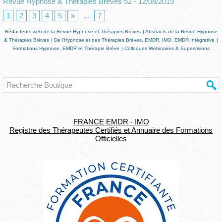
Revue Hypnose & Thérapies Brèves 52
- 12/08/2019
1
2
3
4
5
»
...
7
Rédacteurs web de la Revue Hypnose et Thérapies Brèves
|
Abstracts de la Revue Hypnose
& Thérapies Brèves
|
De l'Hypnose et des Thérapies Brèves, EMDR, IMO, EMDR Intégrative
|
Formations Hypnose, EMDR et Thérapie Brève
|
Colloques Webinaires & Supervisions
FRANCE EMDR - IMO
Registre des Thérapeutes Certifiés et Annuaire des Formations
Officielles