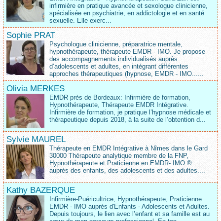
infirmière en pratique avancée et sexologue clinicienne,
spécialisée en psychiatrie, en addictologie et en santé
sexuelle. Elle exerc...
Sophie PRAT
Psychologue clinicienne, préparatrice mentale,
hypnothérapeute, thérapeute EMDR - IMO. Je propose
des accompagnements individualisés auprès
d‘adolescents et adultes, en intégrant différentes
approches thérapeutiques (hypnose, EMDR - IMO......
Olivia MERKES
EMDR près de Bordeaux: Infirmière de formation,
Hypnothérapeute, Thérapeute EMDR Intégrative.
Infirmière de formation, je pratique l’hypnose médicale et
thérapeutique depuis 2018, à la suite de l’obtention d...
Sylvie MAUREL
Thérapeute en EMDR Intégrative à Nîmes dans le Gard
30000 Thérapeute analytique membre de la FNP,
Hypnothérapeute et Praticienne en EMDR- IMO ®:
auprès des enfants, des adolescents et des adultes....
Kathy BAZERQUE
Infirmière-Puéricultrice, Hypnothérapeute, Praticienne
EMDR - IMO auprès d'Enfants - Adolescents et Adultes.
Depuis toujours, le lien avec l’enfant et sa famille est au