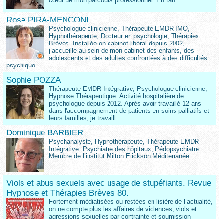
cœur de mon parcours professionnel. En tan...
Rose PIRA-MENCONI
Psychologue clinicienne, Thérapeute EMDR IMO,
Hypnothérapeute, Docteur en psychologie, Thérapies
Brèves. Installée en cabinet libéral depuis 2002,
j’accueille au sein de mon cabinet des enfants, des
adolescents et des adultes confrontées à des difficultés
psychique...
Sophie POZZA
Thérapeute EMDR Intégrative, Psychologue clinicienne,
Hypnose Thérapeutique. Activité hospitalière de
psychologue depuis 2012. Après avoir travaillé 12 ans
dans l'accompagnement de patients en soins palliatifs et
leurs familles, je travaill...
Dominique BARBIER
Psychanalyste, Hypnothérapeute, Thérapeute EMDR
Intégrative. Psychiatre des hôpitaux, Pédopsychiatre.
Membre de l’institut Milton Erickson Méditerranée....
Viols et abus sexuels avec usage de stupéfiants. Revue
Hypnose et Thérapies Brèves 80.
Fortement médiatisées ou restées en lisière de l’actualité,
on ne compte plus les affaires de violences, viols et
agressions sexuelles par contrainte et soumission