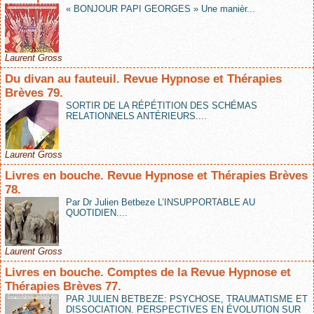
« BONJOUR PAPI GEORGES » Une manièr...
Laurent Gross
Du divan au fauteuil. Revue Hypnose et Thérapies
Brèves 79.
SORTIR DE LA RÉPÉTITION DES SCHÉMAS
RELATIONNELS ANTÉRIEURS....
Laurent Gross
Livres en bouche. Revue Hypnose et Thérapies Brèves
78.
Par Dr Julien Betbeze L’INSUPPORTABLE AU
QUOTIDIEN....
Laurent Gross
Livres en bouche. Comptes de la Revue Hypnose et
Thérapies Brèves 77.
PAR JULIEN BETBEZE: PSYCHOSE, TRAUMATISME ET
DISSOCIATION. PERSPECTIVES EN ÉVOLUTION SUR