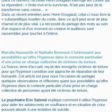
Dans ce numéro, l’écrivain Henri Gougaud interroge les contes qui
lui répondent : « Imite-moi et tu survivras. N’aie pas peur de te
transformer sans cesse… ».
Dans un récent entretien avec Henri Gougaud, celui-ci nous livre la
« substantifique moelle» du conte, dans ce qu’il peut avoir de plus
charnel et de plus vital. La nécessité du partage des mots au sein
d’un espace et d’un moment où conteur et auditeurs sont
rassemblés pour toucher à l’intime.
Marulla Hauswirth et Nathalie Bennoun s’intéressent aux
possibilités qu’offre l’hypnose dans le contexte particulier
d’une prise en charge collective de victimes de torture.
La Suisse, terre d’accueil, reçoit des immigrés victimes de torture
pour qui l’hypnose constitue une approche de réparation de leur
humanité. Cet article est pour nous l’occasion de partager
quelques observations et réflexions quant aux possibilités qu’offre
l’hypnose dans le contexte particulier d’une prise en charge
collective de personnes ayant été victimes de torture.
Le psychiatre Eric Salomé
explique comment il utilise l’hypnose
pour aider les adolescents en souffrance et en situation de crise
pouvant aboutir à une tentative de suicide.