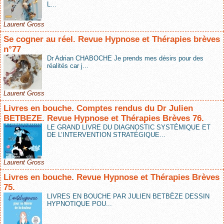
L...
Laurent Gross
Se cogner au réel. Revue Hypnose et Thérapies brèves
n°77
Dr Adrian CHABOCHE Je prends mes désirs pour des
réalités car j...
Laurent Gross
Livres en bouche. Comptes rendus du Dr Julien
BETBEZE. Revue Hypnose et Thérapies Brèves 76.
LE GRAND LIVRE DU DIAGNOSTIC SYSTÉMIQUE ET
DE L’INTERVENTION STRATÉGIQUE...
Laurent Gross
Livres en bouche. Revue Hypnose et Thérapies Brèves
75.
LIVRES EN BOUCHE PAR JULIEN BETBÈZE DESSIN
HYPNOTIQUE POU...