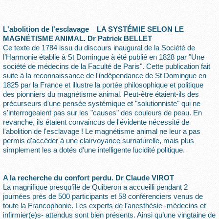
L'abolition de l'esclavage LA SYSTÉMIE SELON LE
MAGNÉTISME ANIMAL. Dr Patrick BELLET
Ce texte de 1784 issu du discours inaugural de la Société de
l’Harmonie établie à St Domingue à été publié en 1828 par "Une
société de médecins de la Faculté de Paris". Cette publication fait
suite à la reconnaissance de l'indépendance de St Domingue en
1825 par la France et illustre la portée philosophique et politique
des pionniers du magnétisme animal. Peut-être étaient-ils des
précurseurs d'une pensée systémique et "solutionniste" qui ne
s'interrogeaient pas sur les "causes" des couleurs de peau. En
revanche, ils étaient convaincus de l'évidente nécessité de
l'abolition de l'esclavage ! Le magnétisme animal ne leur a pas
permis d'accéder à une clairvoyance surnaturelle, mais plus
simplement les a dotés d'une intelligente lucidité politique.
A la recherche du confort perdu. Dr Claude VIROT
La magnifique presqu’île de Quiberon a accueilli pendant 2
journées près de 500 participants et 58 conférenciers venus de
toute la Francophonie. Les experts de l’anesthésie -médecins et
infirmier(e)s- attendus sont bien présents. Ainsi qu’une vingtaine de