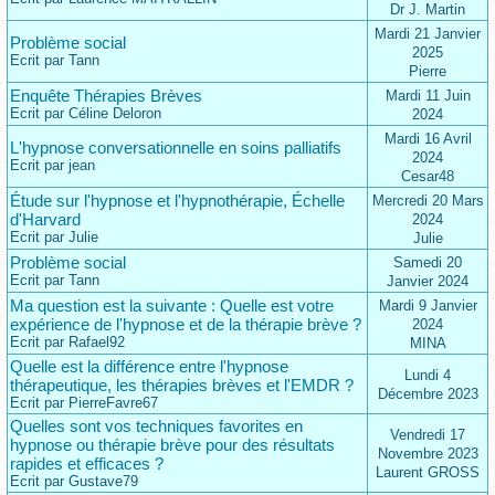
Dr J. Martin
Mardi 21 Janvier
Problème social
2025
Ecrit par Tann
Pierre
Enquête Thérapies Brèves
Mardi 11 Juin
Ecrit par Céline Deloron
2024
Mardi 16 Avril
L'hypnose conversationnelle en soins palliatifs
2024
Ecrit par jean
Cesar48
Étude sur l'hypnose et l'hypnothérapie, Échelle
Mercredi 20 Mars
d'Harvard
2024
Ecrit par Julie
Julie
Problème social
Samedi 20
Ecrit par Tann
Janvier 2024
Ma question est la suivante : Quelle est votre
Mardi 9 Janvier
expérience de l'hypnose et de la thérapie brève ?
2024
Ecrit par Rafael92
MINA
Quelle est la différence entre l'hypnose
Lundi 4
thérapeutique, les thérapies brèves et l'EMDR ?
Décembre 2023
Ecrit par PierreFavre67
Quelles sont vos techniques favorites en
Vendredi 17
hypnose ou thérapie brève pour des résultats
Novembre 2023
rapides et efficaces ?
Laurent GROSS
Ecrit par Gustave79