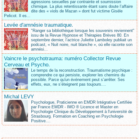
agressions sexuelles par contrainte et soumission
chimique. La plus retentissante étant sans doute l’affaire
dite des « viols de Mazan » dont fut victime Gisèle
Pelicot. Il es...
Levée d'amnésie traumatique.
"Ranger sa bibliothèque lorsque les souvenirs reviennent"
issu de la Revue Hypnose et Thérapies Brèves 80. En
septembre dernier, l’actrice Juliette Lamboley publiait un
podcast, « Nuit noire, nuit blanche », où elle raconte son
amnési...
Vaincre le psychotrauma: numéro Collector Revue
Cerveau et Psycho.
Le temps de la reconstruction. Traumatisme psychique :
comprendre ce qui persiste, explorer les chemins du
possible. Parce qu'un événement peut s’arrêter. Ses
effets, eux, ne s’éteignent pas toujours....
Michal LEVY
Psychologue, Praticienne en EMDR Intégrative Certifiée
par France EMDR - IMO ® Licence et Master en
Psychologie Clinique du Développement à l'université de
Strasbourg. Formation en Coaching en Psychologie
Positive....