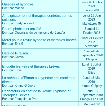
Lundi 9 Octobre
Opiacés et hypnose.
2023
Ecrit par Marine
Lorenza80
Amaigrissement et thérapies centrées sur les
Lundi 19 Juin
solutions
2023
Ecrit par Evelyne Zand
MarieLeroy45
Peurs, phobies et anxiété
Samedi 11
Ecrit par Organización de hipnosis de España
Février 2023
Lundi 21 Février
Merci pour la revue hypnose et thérapies brèves
2022
Ecrit par Erik G
Alexandre
Samedi 26
Date de livraison.
Septembre 2020
Ecrit par Garcia
Philippe
Lundi 1 Juillet
Enquête bien-être et thérapies brèves
2019
Ecrit par Elise
Elise
La méthode d’Elman ou hypnose éricksonienne
Jeudi 16 Mai
directe
2019
Ecrit par Kimpe Grégory
Kimpe Grégory
Rédacteurs en chef de la Revue Hypnose et
Jeudi 13
Thérapies Brèves
Septembre 2018
Ecrit par François Le Prat
François Le Prat
Mercredi 12