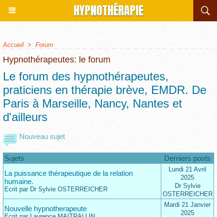
HYPNOTHÉRAPIE
Accueil
>
Forum
Hypnothérapeutes: le forum
Le forum des hypnothérapeutes,
praticiens en thérapie brève, EMDR. De
Paris à Marseille, Nancy, Nantes et
d'ailleurs
Nouveau sujet
Sujets
Derniers posts
Lundi 21 Avril
La puissance thérapeutique de la relation
2025
humaine.
Dr Sylvie
Ecrit par Dr Sylvie OSTERREICHER
OSTERREICHER
Mardi 21 Janvier
Nouvelle hypnotherapeute
2025
Ecrit par Laurence MAITRALLIN