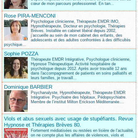
cœur de mon parcours professionnel. En tan...
Rose PIRA-MENCONI
Psychologue clinicienne, Thérapeute EMDR IMO,
Hypnothérapeute, Docteur en psychologie, Thérapies
Brèves. Installée en cabinet libéral depuis 2002,
j’accueille au sein de mon cabinet des enfants, des
adolescents et des adultes confrontées à des difficultés
psychique...
Sophie POZZA
Thérapeute EMDR Intégrative, Psychologue clinicienne,
Hypnose Thérapeutique. Activité hospitalière de
psychologue depuis 2012. Après avoir travaillé 12 ans
dans l'accompagnement de patients en soins palliatifs et
leurs familles, je travaill...
Dominique BARBIER
Psychanalyste, Hypnothérapeute, Thérapeute EMDR
Intégrative. Psychiatre des hôpitaux, Pédopsychiatre.
Membre de l’institut Milton Erickson Méditerranée....
Viols et abus sexuels avec usage de stupéfiants. Revue
Hypnose et Thérapies Brèves 80.
Fortement médiatisées ou restées en lisière de l’actualité,
on ne compte plus les affaires de violences, viols et