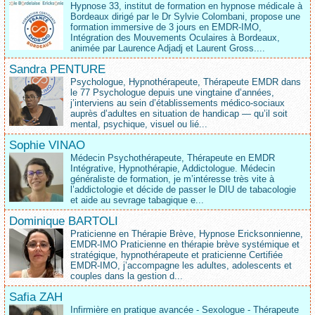
Hypnose 33, institut de formation en hypnose médicale à
Bordeaux dirigé par le Dr Sylvie Colombani, propose une
formation immersive de 3 jours en EMDR-IMO,
Intégration des Mouvements Oculaires à Bordeaux,
animée par Laurence Adjadj et Laurent Gross....
Sandra PENTURE
Psychologue, Hypnothérapeute, Thérapeute EMDR dans
le 77 Psychologue depuis une vingtaine d’années,
j’interviens au sein d’établissements médico‑sociaux
auprès d’adultes en situation de handicap — qu’il soit
mental, psychique, visuel ou lié...
Sophie VINAO
Médecin Psychothérapeute, Thérapeute en EMDR
Intégrative, Hypnothérapie, Addictologue. Médecin
généraliste de formation, je m’intéresse très vite à
l’addictologie et décide de passer le DIU de tabacologie
et aide au sevrage tabagique e...
Dominique BARTOLI
Praticienne en Thérapie Brève, Hypnose Ericksonnienne,
EMDR-IMO Praticienne en thérapie brève systémique et
stratégique, hypnothérapeute et praticienne Certifiée
EMDR-IMO, j’accompagne les adultes, adolescents et
couples dans la gestion d...
Safia ZAH
Infirmière en pratique avancée - Sexologue - Thérapeute