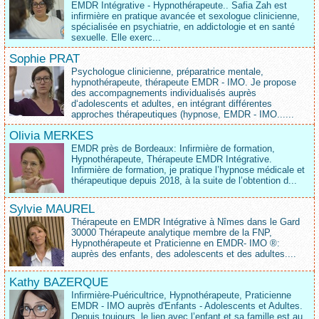
EMDR Intégrative - Hypnothérapeute.. Safia Zah est
infirmière en pratique avancée et sexologue clinicienne,
spécialisée en psychiatrie, en addictologie et en santé
sexuelle. Elle exerc...
Sophie PRAT
Psychologue clinicienne, préparatrice mentale,
hypnothérapeute, thérapeute EMDR - IMO. Je propose
des accompagnements individualisés auprès
d‘adolescents et adultes, en intégrant différentes
approches thérapeutiques (hypnose, EMDR - IMO......
Olivia MERKES
EMDR près de Bordeaux: Infirmière de formation,
Hypnothérapeute, Thérapeute EMDR Intégrative.
Infirmière de formation, je pratique l’hypnose médicale et
thérapeutique depuis 2018, à la suite de l’obtention d...
Sylvie MAUREL
Thérapeute en EMDR Intégrative à Nîmes dans le Gard
30000 Thérapeute analytique membre de la FNP,
Hypnothérapeute et Praticienne en EMDR- IMO ®:
auprès des enfants, des adolescents et des adultes....
Kathy BAZERQUE
Infirmière-Puéricultrice, Hypnothérapeute, Praticienne
EMDR - IMO auprès d'Enfants - Adolescents et Adultes.
Depuis toujours, le lien avec l’enfant et sa famille est au