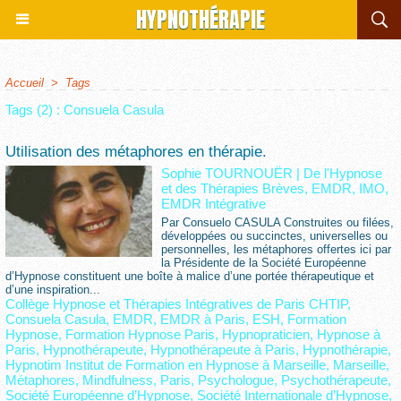
HYPNOTHÉRAPIE
Accueil
>
Tags
Tags (2) : Consuela Casula
Utilisation des métaphores en thérapie.
Sophie TOURNOUËR
|
De l'Hypnose
et des Thérapies Brèves, EMDR, IMO,
EMDR Intégrative
Par Consuelo CASULA Construites ou filées,
développées ou succinctes, universelles ou
personnelles, les métaphores offertes ici par
la Présidente de la Société Européenne
d’Hypnose constituent une boîte à malice d’une portée thérapeutique et
d’une inspiration...
Collège Hypnose et Thérapies Intégratives de Paris CHTIP
,
Consuela Casula
,
EMDR
,
EMDR à Paris
,
ESH
,
Formation
Hypnose
,
Formation Hypnose Paris
,
Hypnopraticien
,
Hypnose à
Paris
,
Hypnothérapeute
,
Hypnothérapeute à Paris
,
Hypnothérapie
,
Hypnotim Institut de Formation en Hypnose à Marseille
,
Marseille
,
Métaphores
,
Mindfulness
,
Paris
,
Psychologue
,
Psychothérapeute
,
Société Européenne d’Hypnose
,
Société Internationale d’Hypnose
,