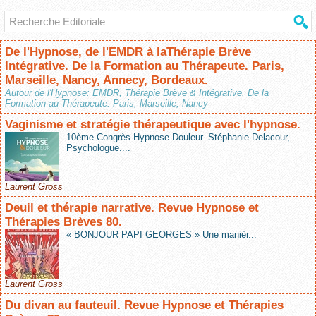
De l'Hypnose, de l'EMDR à laThérapie Brève
Intégrative. De la Formation au Thérapeute. Paris,
Marseille, Nancy, Annecy, Bordeaux.
Autour de l'Hypnose: EMDR, Thérapie Brève & Intégrative. De la
Formation au Thérapeute. Paris, Marseille, Nancy
Vaginisme et stratégie thérapeutique avec l'hypnose.
10ème Congrès Hypnose Douleur. Stéphanie Delacour,
Psychologue....
Laurent Gross
Deuil et thérapie narrative. Revue Hypnose et
Thérapies Brèves 80.
« BONJOUR PAPI GEORGES » Une manièr...
Laurent Gross
Du divan au fauteuil. Revue Hypnose et Thérapies