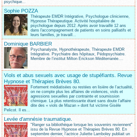
psychique...
Sophie POZZA
Thérapeute EMDR Intégrative, Psychologue clinicienne,
Hypnose Thérapeutique. Activité hospitalière de
psychologue depuis 2012. Après avoir travaillé 12 ans
dans l'accompagnement de patients en soins palliatifs et
leurs familles, je travaill...
Dominique BARBIER
Psychanalyste, Hypnothérapeute, Thérapeute EMDR
Intégrative. Psychiatre des hôpitaux, Pédopsychiatre.
Membre de l’institut Milton Erickson Méditerranée....
Viols et abus sexuels avec usage de stupéfiants. Revue
Hypnose et Thérapies Brèves 80.
Fortement médiatisées ou restées en lisière de l’actualité,
on ne compte plus les affaires de violences, viols et
agressions sexuelles par contrainte et soumission
chimique. La plus retentissante étant sans doute l’affaire
dite des « viols de Mazan » dont fut victime Gisèle
Pelicot. Il es...
Levée d'amnésie traumatique.
"Ranger sa bibliothèque lorsque les souvenirs reviennent"
issu de la Revue Hypnose et Thérapies Brèves 80. En
septembre dernier, l’actrice Juliette Lamboley publiait un