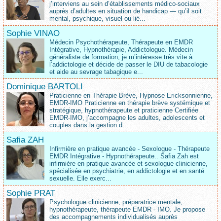
j’interviens au sein d’établissements médico‑sociaux
auprès d’adultes en situation de handicap — qu’il soit
mental, psychique, visuel ou lié...
Sophie VINAO
Médecin Psychothérapeute, Thérapeute en EMDR
Intégrative, Hypnothérapie, Addictologue. Médecin
généraliste de formation, je m’intéresse très vite à
l’addictologie et décide de passer le DIU de tabacologie
et aide au sevrage tabagique e...
Dominique BARTOLI
Praticienne en Thérapie Brève, Hypnose Ericksonnienne,
EMDR-IMO Praticienne en thérapie brève systémique et
stratégique, hypnothérapeute et praticienne Certifiée
EMDR-IMO, j’accompagne les adultes, adolescents et
couples dans la gestion d...
Safia ZAH
Infirmière en pratique avancée - Sexologue - Thérapeute
EMDR Intégrative - Hypnothérapeute.. Safia Zah est
infirmière en pratique avancée et sexologue clinicienne,
spécialisée en psychiatrie, en addictologie et en santé
sexuelle. Elle exerc...
Sophie PRAT
Psychologue clinicienne, préparatrice mentale,
hypnothérapeute, thérapeute EMDR - IMO. Je propose
des accompagnements individualisés auprès