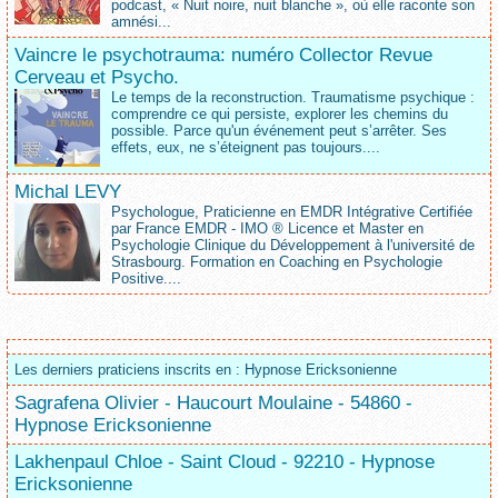
podcast, « Nuit noire, nuit blanche », où elle raconte son
amnési...
Vaincre le psychotrauma: numéro Collector Revue
Cerveau et Psycho.
Le temps de la reconstruction. Traumatisme psychique :
comprendre ce qui persiste, explorer les chemins du
possible. Parce qu'un événement peut s’arrêter. Ses
effets, eux, ne s’éteignent pas toujours....
Michal LEVY
Psychologue, Praticienne en EMDR Intégrative Certifiée
par France EMDR - IMO ® Licence et Master en
Psychologie Clinique du Développement à l'université de
Strasbourg. Formation en Coaching en Psychologie
Positive....
Les derniers praticiens inscrits en : Hypnose Ericksonienne
Sagrafena Olivier - Haucourt Moulaine - 54860 -
Hypnose Ericksonienne
Lakhenpaul Chloe - Saint Cloud - 92210 - Hypnose
Ericksonienne