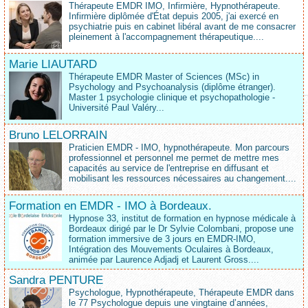
Thérapeute EMDR IMO, Infirmière, Hypnothérapeute.
Infirmière diplômée d'État depuis 2005, j'ai exercé en
psychiatrie puis en cabinet libéral avant de me consacrer
pleinement à l'accompagnement thérapeutique....
Marie LIAUTARD
Thérapeute EMDR Master of Sciences (MSc) in
Psychology and Psychoanalysis (diplôme étranger).
Master 1 psychologie clinique et psychopathologie -
Université Paul Valéry...
Bruno LELORRAIN
Praticien EMDR - IMO, hypnothérapeute. Mon parcours
professionnel et personnel me permet de mettre mes
capacités au service de l'entreprise en diffusant et
mobilisant les ressources nécessaires au changement....
Formation en EMDR - IMO à Bordeaux.
Hypnose 33, institut de formation en hypnose médicale à
Bordeaux dirigé par le Dr Sylvie Colombani, propose une
formation immersive de 3 jours en EMDR-IMO,
Intégration des Mouvements Oculaires à Bordeaux,
animée par Laurence Adjadj et Laurent Gross....
Sandra PENTURE
Psychologue, Hypnothérapeute, Thérapeute EMDR dans
le 77 Psychologue depuis une vingtaine d’années,