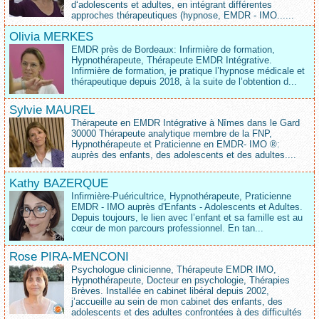
d‘adolescents et adultes, en intégrant différentes
approches thérapeutiques (hypnose, EMDR - IMO......
Olivia MERKES
EMDR près de Bordeaux: Infirmière de formation,
Hypnothérapeute, Thérapeute EMDR Intégrative.
Infirmière de formation, je pratique l’hypnose médicale et
thérapeutique depuis 2018, à la suite de l’obtention d...
Sylvie MAUREL
Thérapeute en EMDR Intégrative à Nîmes dans le Gard
30000 Thérapeute analytique membre de la FNP,
Hypnothérapeute et Praticienne en EMDR- IMO ®:
auprès des enfants, des adolescents et des adultes....
Kathy BAZERQUE
Infirmière-Puéricultrice, Hypnothérapeute, Praticienne
EMDR - IMO auprès d'Enfants - Adolescents et Adultes.
Depuis toujours, le lien avec l’enfant et sa famille est au
cœur de mon parcours professionnel. En tan...
Rose PIRA-MENCONI
Psychologue clinicienne, Thérapeute EMDR IMO,
Hypnothérapeute, Docteur en psychologie, Thérapies
Brèves. Installée en cabinet libéral depuis 2002,
j’accueille au sein de mon cabinet des enfants, des
adolescents et des adultes confrontées à des difficultés