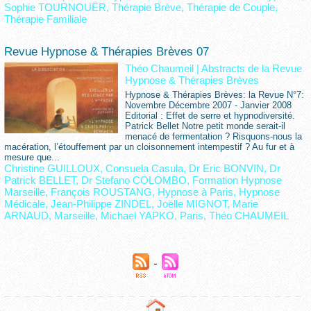
Sophie TOURNOUËR
,
Thérapie Brève
,
Thérapie de Couple
,
Thérapie Familiale
Revue Hypnose & Thérapies Brèves 07
Théo Chaumeil
|
Abstracts de la Revue
Hypnose & Thérapies Brèves
Hypnose & Thérapies Brèves: la Revue N°7:
Novembre Décembre 2007 - Janvier 2008
Editorial : Effet de serre et hypnodiversité.
Patrick Bellet Notre petit monde serait-il
menacé de fermentation ? Risquons-nous la
macération, l’étouffement par un cloisonnement intempestif ? Au fur et à
mesure que...
Christine GUILLOUX
,
Consuela Casula
,
Dr Eric BONVIN
,
Dr
Patrick BELLET
,
Dr Stefano COLOMBO
,
Formation Hypnose
Marseille
,
François ROUSTANG
,
Hypnose à Paris
,
Hypnose
Médicale
,
Jean-Philippe ZINDEL
,
Joëlle MIGNOT
,
Marie
ARNAUD
,
Marseille
,
Michael YAPKO
,
Paris
,
Théo CHAUMEIL