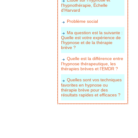
l'hypnothérapie, Échelle
d'Harvard
Problème social
Ma question est la suivante :
Quelle est votre expérience de
l'hypnose et de la thérapie
brève ?
Quelle est la différence entre
l'hypnose thérapeutique, les
thérapies brèves et l'EMDR ?
Quelles sont vos techniques
favorites en hypnose ou
thérapie brève pour des
résultats rapides et efficaces ?