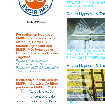
BEAUFOND
,
Dr Véronique
Valérie ETCHEVERS
Revue Hypnose & Thé
EMDR Intégrative
Formation en Hypnose,
EMDR Intégrative à Paris,
Marseille, Bordeaux,
Strasbourg. Formation
EMDR-IMO, Hypnose et
FITOUSSI
,
Dr Grégory TOS
Douleur, Thérapies Brèves
Martine QUINTARD
,
Nathal
- Agenda
Brèves
,
Sophie COHEN
,
So
Formation en Hypnose
Ericksonienne et Médicale.
Revue Hypnose & Thé
Formation en EMDR Intégrative,
Thérapies Brèves.
BORDEAUX: Formation en
EMDR Intégrative Certifiée
par France EMDR - IMO ®
Après le succès
rencontré lors de
notre formation au Diplôme
CHAUMEIL