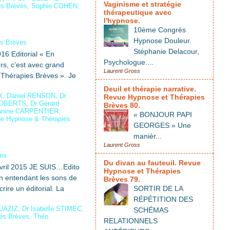
Vaginisme et stratégie
es Brèves
,
Sophie COHEN
,
thérapeutique avec
l'hypnose.
10ème Congrès
Hypnose Douleur.
es Brèves
Stéphanie Delacour,
16 Editorial « En
Psychologue....
rs, c’est avec grand
Laurent Gross
 Thérapies Brèves ». Je
Deuil et thérapie narrative.
X
,
Daniel RENSON
,
Dr
Revue Hypnose et Thérapies
ROBERTS
,
Dr Gérard
Brèves 80.
anine CARPENTIER
,
« BONJOUR PAPI
e Hypnose & Thérapies
GEORGES » Une
manièr...
Laurent Gross
ves
Du divan au fauteuil. Revue
vril 2015 JE SUIS…Edito
Hypnose et Thérapies
en entendant les sons de
Brèves 79.
rire un éditorial. La
SORTIR DE LA
RÉPÉTITION DES
OUAZIZ
,
Dr Isabelle STIMEC
,
SCHÉMAS
es Brèves
,
Théo
RELATIONNELS