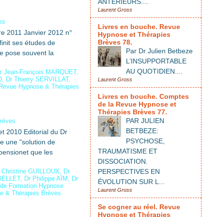
ANTÉRIEURS....
Laurent Gross
es
Livres en bouche. Revue
e 2011 Janvier 2012 n°
Hypnose et Thérapies
Brèves 78.
finit ses études de
Par Dr Julien Betbeze
e pose souvent la
L’INSUPPORTABLE
AU QUOTIDIEN....
r Jean-François MARQUET
,
O
,
Dr Thierry SERVILLAT
,
Laurent Gross
Revue Hypnose & Thérapies
Livres en bouche. Comptes
de la Revue Hypnose et
Thérapies Brèves 77.
PAR JULIEN
Brèves
BETBEZE:
t 2010 Editorial du Dr
PSYCHOSE,
le une "solution de
TRAUMATISME ET
spensionet que les
DISSOCIATION.
,
Christine GUILLOUX
,
Dr
PERSPECTIVES EN
 BELLET
,
Dr Philippe AÏM
,
Dr
ÉVOLUTION SUR L...
t de Formation Hypnose
Laurent Gross
e & Thérapies Brèves
Se cogner au réel. Revue
Hypnose et Thérapies