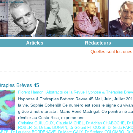
evues et Formations
s Brèves Orientées Solution, EMDR Intégrative: écrits et avis d'hypnothérapeutes de Paris, 
Articles
Rédacteurs
Quelles sont les questions pouvant 
rapies Brèves 45
Florent Hamon
|
Abstracts de la Revue Hypnose & Thérapies Brèv
Hypnose & Thérapies Brèves: Revue 45 Mai, Juin, Juillet 201
la vie. Sophie Cohen￼ Ce numéro est sous le signe du vivant,
grâce à notre artiste : Mario René Madrigal. Ce peintre né a
révéler au Costa Rica, exprime une...
Christine GUILLOUX
,
Claude MICHEL
,
Dr Adrian CHABOCHE
,
Dr 
ROBERTS
,
Dr Eric BONVIN
,
Dr Gérard FITOUSSI
,
Dr Gilda PA
TBEZE
,
Dr Lauriane BORDENAVE
,
Dr Marc GALY
,
Dr Stefano COLOMBO
,
Dr 