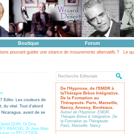
Marseille, Bordeaux et d'ailleurs
Boutique
Forum
guider une séance de mouvements alternatifs ?
Le questionnement n
De l'Hypnose, de l'EMDR à
es
laThérapie Brève Intégrative.
De la Formation au
7 Edito: Les couleurs de
Thérapeute. Paris, Marseille,
 du vital. Tout d’abord
Nancy, Annecy, Bordeaux.
u Nicaragua, avant de se
Autour de l'Hypnose: EMDR,
Thérapie Brève & Intégrative. De
la Formation au Thérapeute.
Daniel QUIN
,
Dr Dina
Paris, Marseille, Nancy
RDEY BRACHO
,
Dr Jean-Marc
Sylvie Le PELLETIER-