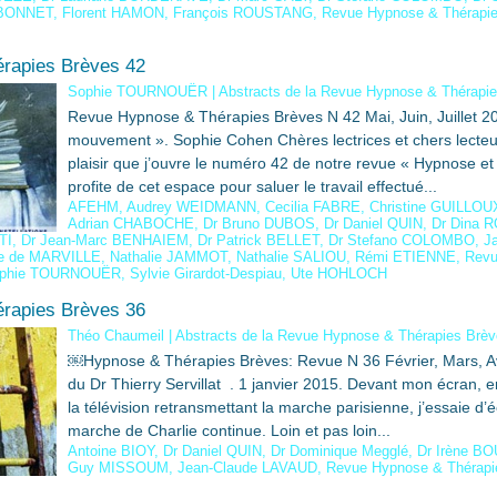
 BONNET
,
Florent HAMON
,
François ROUSTANG
,
Revue Hypnose & Thérapi
rapies Brèves 42
Sophie TOURNOUËR
|
Abstracts de la Revue Hypnose & Thérapi
Revue Hypnose & Thérapies Brèves N 42 Mai, Juin, Juillet 20
mouvement ». Sophie Cohen Chères lectrices et chers lecteu
plaisir que j’ouvre le numéro 42 de notre revue « Hypnose et
profite de cet espace pour saluer le travail effectué...
AFEHM
,
Audrey WEIDMANN
,
Cecilia FABRE
,
Christine GUILLOU
Adrian CHABOCHE
,
Dr Bruno DUBOS
,
Dr Daniel QUIN
,
Dr Dina 
TI
,
Dr Jean-Marc BENHAIEM
,
Dr Patrick BELLET
,
Dr Stefano COLOMBO
,
J
ie de MARVILLE
,
Nathalie JAMMOT
,
Nathalie SALIOU
,
Rémi ETIENNE
,
Revu
phie TOURNOUËR
,
Sylvie Girardot-Despiau
,
Ute HOHLOCH
rapies Brèves 36
Théo Chaumeil
|
Abstracts de la Revue Hypnose & Thérapies Brè
￼Hypnose & Thérapies Brèves: Revue N 36 Février, Mars, A
du Dr Thierry Servillat . 1 janvier 2015. Devant mon écran, 
la télévision retransmettant la marche parisienne, j’essaie d’éc
marche de Charlie continue. Loin et pas loin...
Antoine BIOY
,
Dr Daniel QUIN
,
Dr Dominique Megglé
,
Dr Irène B
Guy MISSOUM
,
Jean-Claude LAVAUD
,
Revue Hypnose & Thérapi