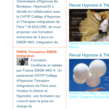
Universitaire d'Hypnose de
Revue Hypnose & Thé
Bordeaux, Hypnose33 a
décidé en collaboration avec
le CHTIP Collège d'Hypnose
et Thérapies Intégratives de
Paris * IN-DOLORE, de vous
proposer une formation
immersive de 3 jours en
EMDR-IMO, Intégration de...
Florent HAMON
,
Jean-Pier
Brèves
PARIS: Formation EMDR
Revue Hypnose & Thé
Intégrative
Formation
Certifiante et validée
par France EMDR IMO ®. Un
partenariat CHTIP Collège
d'Hypnose Thérapies
Intégratives de Paris avec
l'Institut In-Dolore et
Stefano COLOMBO
,
Forma
Hypnotim, une formation qui
EMDR Thérapies Brèves Na
s’inscrit dans la prise en
charge du