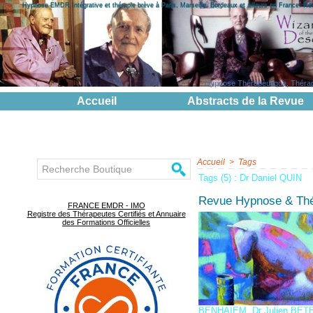
Hypnose EMDR Intégrative et thérapie brève à Paris, Marseille, Bordeaux et ailleurs en France. R
Hypnose Thérapeutique, Thérapie
Accueil
Abstracts de la Revue
Accueil
>
Tags
Tags (5) : Dr Daniel QUIN
Revue Hypnose & Thé
FRANCE EMDR - IMO
Registre des Thérapeutes Certifiés et Annuaire
des Formations Officielles
BENHAIEM
,
Dr Julien BE