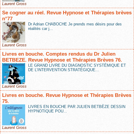
Laurent Gross
Se cogner au réel. Revue Hypnose et Thérapies brèves
n°77
Dr Adrian CHABOCHE Je prends mes désirs pour des
réalités car j...
Laurent Gross
Livres en bouche. Comptes rendus du Dr Julien
BETBEZE. Revue Hypnose et Thérapies Brèves 76.
LE GRAND LIVRE DU DIAGNOSTIC SYSTÉMIQUE ET
DE L’INTERVENTION STRATÉGIQUE...
Laurent Gross
Livres en bouche. Revue Hypnose et Thérapies Brèves
75.
LIVRES EN BOUCHE PAR JULIEN BETBÈZE DESSIN
HYPNOTIQUE POU...
Laurent Gross