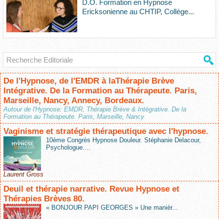
D.O. Formation en Hypnose
Ericksonienne au CHTIP, Collège...
De l'Hypnose, de l'EMDR à laThérapie Brève
Intégrative. De la Formation au Thérapeute. Paris,
Marseille, Nancy, Annecy, Bordeaux.
Autour de l'Hypnose: EMDR, Thérapie Brève & Intégrative. De la
Formation au Thérapeute. Paris, Marseille, Nancy
Vaginisme et stratégie thérapeutique avec l'hypnose.
10ème Congrès Hypnose Douleur. Stéphanie Delacour,
Psychologue....
Laurent Gross
Deuil et thérapie narrative. Revue Hypnose et
Thérapies Brèves 80.
« BONJOUR PAPI GEORGES » Une manièr...