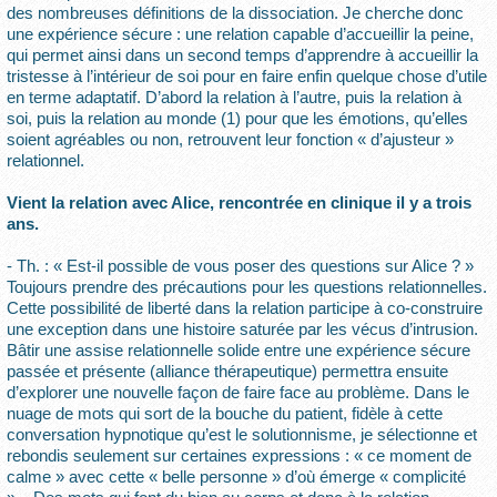
des nombreuses définitions de la dissociation. Je cherche donc
une expérience sécure : une relation capable d’accueillir la peine,
qui permet ainsi dans un second temps d’apprendre à accueillir la
tristesse à l’intérieur de soi pour en faire enfin quelque chose d’utile
en terme adaptatif. D’abord la relation à l’autre, puis la relation à
soi, puis la relation au monde (1) pour que les émotions, qu’elles
soient agréables ou non, retrouvent leur fonction « d’ajusteur »
relationnel.
Vient la relation avec Alice, rencontrée en clinique il y a trois
ans.
- Th. : « Est-il possible de vous poser des questions sur Alice ? »
Toujours prendre des précautions pour les questions relationnelles.
Cette possibilité de liberté dans la relation participe à co-construire
une exception dans une histoire saturée par les vécus d’intrusion.
Bâtir une assise relationnelle solide entre une expérience sécure
passée et présente (alliance thérapeutique) permettra ensuite
d’explorer une nouvelle façon de faire face au problème. Dans le
nuage de mots qui sort de la bouche du patient, fidèle à cette
conversation hypnotique qu’est le solutionnisme, je sélectionne et
rebondis seulement sur certaines expressions : « ce moment de
calme » avec cette « belle personne » d’où émerge « complicité