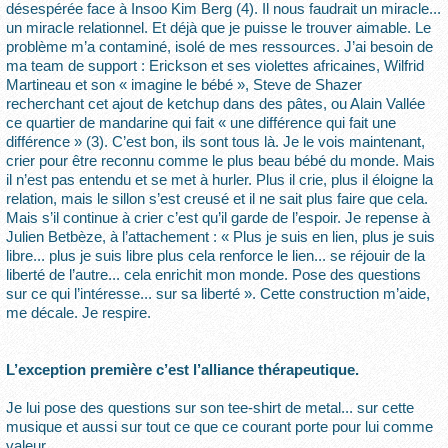
désespérée face à Insoo Kim Berg (4). Il nous faudrait un miracle...
un miracle relationnel. Et déjà que je puisse le trouver aimable. Le
problème m’a contaminé, isolé de mes ressources. J’ai besoin de
ma team de support : Erickson et ses violettes africaines, Wilfrid
Martineau et son « imagine le bébé », Steve de Shazer
recherchant cet ajout de ketchup dans des pâtes, ou Alain Vallée
ce quartier de mandarine qui fait « une différence qui fait une
différence » (3). C’est bon, ils sont tous là. Je le vois maintenant,
crier pour être reconnu comme le plus beau bébé du monde. Mais
il n’est pas entendu et se met à hurler. Plus il crie, plus il éloigne la
relation, mais le sillon s’est creusé et il ne sait plus faire que cela.
Mais s’il continue à crier c’est qu’il garde de l’espoir. Je repense à
Julien Betbèze, à l’attachement : « Plus je suis en lien, plus je suis
libre... plus je suis libre plus cela renforce le lien... se réjouir de la
liberté de l’autre... cela enrichit mon monde. Pose des questions
sur ce qui l’intéresse... sur sa liberté ». Cette construction m’aide,
me décale. Je respire.
L’exception première c’est l’alliance thérapeutique.
Je lui pose des questions sur son tee-shirt de metal... sur cette
musique et aussi sur tout ce que ce courant porte pour lui comme
valeur.