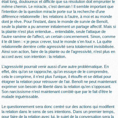
était long, douloureux et difficile que sa résolution doit emprunter le
même chemin. Le miracle, c’est demain ! Il semble important que
l’intention de la question miracle porte sur la recherche d’une
différence relationnelle : les relations à l’autre, à moi et au monde
dont je rêve. Pour l’instant, dans le monde de survie de Benoît,
seule la plainte a pu amener initialement un partage affectif. Mais si
la plainte n’est plus entendue... entendable, seule l’attaque de
l’autre ramène de l’affect, un certain concernement. Sinon, comme
il le dit bien : « je peux crever, tout le monde s’en fout ». La quête
relationnelle derrière cette agressivité sera totalement invisibilisée.
Ainsi son action, faire de la plainte ou de l’agressivité, n’est plus en
accord avec son intention : la relation.
L’agressivité pourrait venir aussi d’une autre problématique. En
effet, dès qu’on se rapproche, qu’on essaye de le comprendre,
cela le comprime, il n’est plus l’unique, il étouffe et se débat pour
éloigner la relation pour retrouver de l’air. Benoît ne peut maintenant
exprimer son besoin de liberté dans la relation qu’en s’opposant.
Son narcissisme n’est maintenant comblé que par le fait d’être le
malade inguérissable.
Le questionnement sera donc centré sur des actions qui modifient
la relation dans le sens de ses intentions. Dans un premier temps,
pour faire de la relation avec lui, le sujet de la conversation sera la