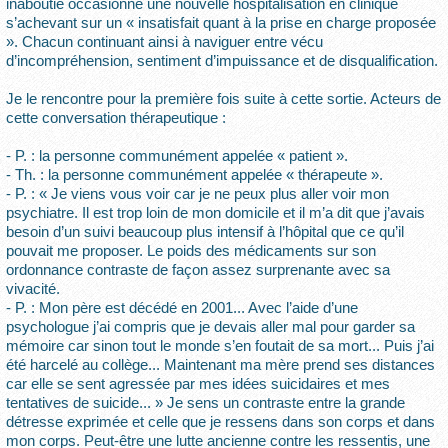
inaboutie occasionne une nouvelle hospitalisation en clinique
s’achevant sur un « insatisfait quant à la prise en charge proposée
». Chacun continuant ainsi à naviguer entre vécu
d’incompréhension, sentiment d’impuissance et de disqualification.
Je le rencontre pour la première fois suite à cette sortie. Acteurs de
cette conversation thérapeutique :
- P. : la personne communément appelée « patient ».
- Th. : la personne communément appelée « thérapeute ».
- P. : « Je viens vous voir car je ne peux plus aller voir mon
psychiatre. Il est trop loin de mon domicile et il m’a dit que j’avais
besoin d’un suivi beaucoup plus intensif à l’hôpital que ce qu’il
pouvait me proposer. Le poids des médicaments sur son
ordonnance contraste de façon assez surprenante avec sa
vivacité.
- P. : Mon père est décédé en 2001... Avec l’aide d’une
psychologue j’ai compris que je devais aller mal pour garder sa
mémoire car sinon tout le monde s’en foutait de sa mort... Puis j’ai
été harcelé au collège... Maintenant ma mère prend ses distances
car elle se sent agressée par mes idées suicidaires et mes
tentatives de suicide... » Je sens un contraste entre la grande
détresse exprimée et celle que je ressens dans son corps et dans
mon corps. Peut-être une lutte ancienne contre les ressentis, une