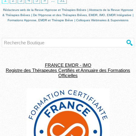
1
2
3
4
5
»
...
31
Rédacteurs web de la Revue Hypnose et Thérapies Brèves
|
Abstracts de la Revue Hypnose
& Thérapies Brèves
|
De l'Hypnose et des Thérapies Brèves, EMDR, IMO, EMDR Intégrative
|
Formations Hypnose, EMDR et Thérapie Brève
|
Colloques Webinaires & Supervisions
FRANCE EMDR - IMO
Registre des Thérapeutes Certifiés et Annuaire des Formations
Officielles