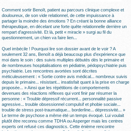
Comment sortir Benoît, patient au parcours clinique complexe et
douloureux, de son vide relationnel, de cette impuissance à
partager la moindre des émotions ? En créant la bonne alliance
thérapeutique, en décelant une forte quête relationnelle derrière un
rempart d’agressivité. Et là, petit « miracle » surgi au fil du
questionnement, un chien va faire lien...
Quel imbécile ! Pourquoi lire son dossier avant de le voir ? A
seulement 32 ans, Benoît a déjà beaucoup plus d’expérience que
moi dans le soin : des suivis multiples débutés dès le primaire et
de nombreuses hospitalisations en pédiatrie, pédopsychiatrie puis
psychiatrie. Les rencontres avortées sont décrites
méticuleusement : « Sortie contre avis médical... nombreux suivis
depuis le primaire... résistant... insatisfait quant à la prise en charge
proposée... » Ainsi que les répétitions de comportements
devenues des réactions réflexes qui vont finir par résumer la
personne : « Trouble dépressif récurrent... personnalité passive
agressive... trouble obsessionnel compulsif et phobie sociale...
trouble de stress post-traumatique... borderline... dépressivité... »
Le terme de psychose a même été un temps évoqué. Lui voulait
plutôt être reconnu comme TDHA ou Asperger mais les centres
experts ont refusé ces diagnostics. Cette énième rencontre