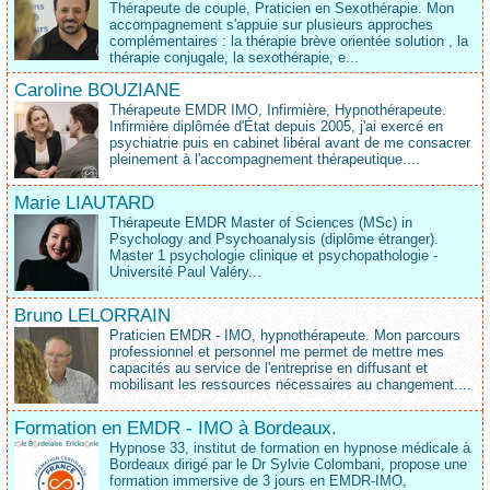
Thérapeute de couple, Praticien en Sexothérapie. Mon
accompagnement s'appuie sur plusieurs approches
complémentaires : la thérapie brève orientée solution , la
thérapie conjugale, la sexothérapie, e...
Caroline BOUZIANE
Thérapeute EMDR IMO, Infirmière, Hypnothérapeute.
Infirmière diplômée d'État depuis 2005, j'ai exercé en
psychiatrie puis en cabinet libéral avant de me consacrer
pleinement à l'accompagnement thérapeutique....
Marie LIAUTARD
Thérapeute EMDR Master of Sciences (MSc) in
Psychology and Psychoanalysis (diplôme étranger).
Master 1 psychologie clinique et psychopathologie -
Université Paul Valéry...
Bruno LELORRAIN
Praticien EMDR - IMO, hypnothérapeute. Mon parcours
professionnel et personnel me permet de mettre mes
capacités au service de l'entreprise en diffusant et
mobilisant les ressources nécessaires au changement....
Formation en EMDR - IMO à Bordeaux.
Hypnose 33, institut de formation en hypnose médicale à
Bordeaux dirigé par le Dr Sylvie Colombani, propose une
formation immersive de 3 jours en EMDR-IMO,