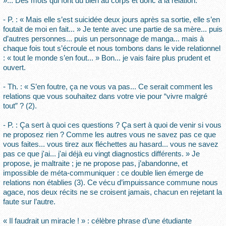
»... Des mots qui font du bien au corps et donc à la relation.
- P. : « Mais elle s’est suicidée deux jours après sa sortie, elle s’en
foutait de moi en fait... » Je tente avec une partie de sa mère... puis
d’autres personnes... puis un personnage de manga... mais à
chaque fois tout s’écroule et nous tombons dans le vide relationnel
: « tout le monde s’en fout... » Bon... je vais faire plus prudent et
ouvert.
- Th. : « S’en foutre, ça ne vous va pas... Ce serait comment les
relations que vous souhaitez dans votre vie pour “vivre malgré
tout” ? (2).
- P. : Ça sert à quoi ces questions ? Ça sert à quoi de venir si vous
ne proposez rien ? Comme les autres vous ne savez pas ce que
vous faites... vous tirez aux fléchettes au hasard... vous ne savez
pas ce que j'ai... j'ai déjà eu vingt diagnostics différents. » Je
propose, je maltraite ; je ne propose pas, j’abandonne, et
impossible de méta-communiquer : ce double lien émerge de
relations non établies (3). Ce vécu d’impuissance commune nous
agace, nos deux récits ne se croisent jamais, chacun en rejetant la
faute sur l’autre.
« Il faudrait un miracle ! » : célèbre phrase d’une étudiante