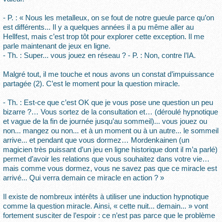
- P. : « Nous les metalleux, on se fout de notre gueule parce qu’on
est différents... Il y a quelques années il a pu même aller au
Hellfest, mais c’est trop tôt pour explorer cette exception. Il me
parle maintenant de jeux en ligne.
- Th. : Super... vous jouez en réseau ? - P. : Non, contre l’IA.
Malgré tout, il me touche et nous avons un constat d’impuissance
partagée (2). C’est le moment pour la question miracle.
- Th. : Est-ce que c’est OK que je vous pose une question un peu
bizarre ?… Vous sortez de la consultation et… (déroulé hypnotique
et vague de la fin de journée jusqu’au sommeil)... vous jouez ou
non... mangez ou non... et à un moment ou à un autre... le sommeil
arrive... et pendant que vous dormez… Mordenkainen (un
magicien très puissant d’un jeu en ligne historique dont il m’a parlé)
permet d’avoir les relations que vous souhaitez dans votre vie…
mais comme vous dormez, vous ne savez pas que ce miracle est
arrivé... Qui verra demain ce miracle en action ? »
Il existe de nombreux intérêts à utiliser une induction hypnotique
comme la question miracle. Ainsi, « cette nuit... demain... » vont
fortement susciter de l’espoir : ce n’est pas parce que le problème