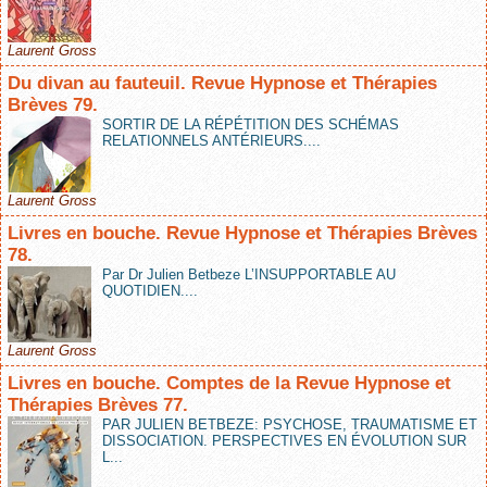
Laurent Gross
Du divan au fauteuil. Revue Hypnose et Thérapies
Brèves 79.
SORTIR DE LA RÉPÉTITION DES SCHÉMAS
RELATIONNELS ANTÉRIEURS....
Laurent Gross
Livres en bouche. Revue Hypnose et Thérapies Brèves
78.
Par Dr Julien Betbeze L’INSUPPORTABLE AU
QUOTIDIEN....
Laurent Gross
Livres en bouche. Comptes de la Revue Hypnose et
Thérapies Brèves 77.
PAR JULIEN BETBEZE: PSYCHOSE, TRAUMATISME ET
DISSOCIATION. PERSPECTIVES EN ÉVOLUTION SUR
L...