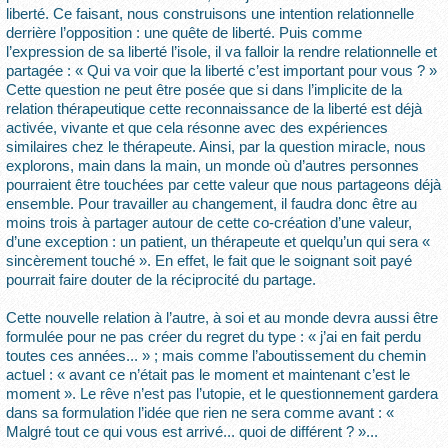
liberté. Ce faisant, nous construisons une intention relationnelle
derrière l’opposition : une quête de liberté. Puis comme
l’expression de sa liberté l’isole, il va falloir la rendre relationnelle et
partagée : « Qui va voir que la liberté c’est important pour vous ? »
Cette question ne peut être posée que si dans l’implicite de la
relation thérapeutique cette reconnaissance de la liberté est déjà
activée, vivante et que cela résonne avec des expériences
similaires chez le thérapeute. Ainsi, par la question miracle, nous
explorons, main dans la main, un monde où d’autres personnes
pourraient être touchées par cette valeur que nous partageons déjà
ensemble. Pour travailler au changement, il faudra donc être au
moins trois à partager autour de cette co-création d’une valeur,
d’une exception : un patient, un thérapeute et quelqu’un qui sera «
sincèrement touché ». En effet, le fait que le soignant soit payé
pourrait faire douter de la réciprocité du partage.
Cette nouvelle relation à l’autre, à soi et au monde devra aussi être
formulée pour ne pas créer du regret du type : « j’ai en fait perdu
toutes ces années... » ; mais comme l’aboutissement du chemin
actuel : « avant ce n’était pas le moment et maintenant c’est le
moment ». Le rêve n’est pas l’utopie, et le questionnement gardera
dans sa formulation l’idée que rien ne sera comme avant : «
Malgré tout ce qui vous est arrivé... quoi de différent ? »...