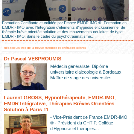
Formation Certifiante et validée par France EMDR IMO ®. Formation en
EMDR - IMO avec l'Intégration d'éléments d'hypnose ericksonienne, de
thérapie brève orientée solution et des mouvements oculaires de type
EMDR - IMO, dans le cadre du psychotraumatisme....
Rédacteurs web de la Revue Hypnose et Thérapies Brèves
Dr Pascal VESPROUMIS
Médecin généraliste, Diplôme
universitaire d’alcoologie à Bordeaux.
Maître de stage des universités...
Laurent GROSS, Hypnothérapeute, EMDR-IMO,
EMDR Intégrative, Thérapies Brèves Orientées
Solution à Paris 11
- Vice-Président de France EMDR-IMO
® - Président du CHTIP, Collège
d'Hypnose et thérapies...