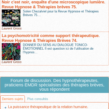
Noir c'est noir, enquête d'une microscopique lumière.
Revue Hypnose & Thérapies brèves 75.
Solen Chezalviel pour la Revue Hypnose et Thérapies
Brèves 75....
Laurent Gross
La psychomotricité comme support thérapeutique.
Revue Hypnose & Thérapies Brèves 74.
DONNER DU SENS AU DIALOGUE TONICO-
ÉMOTIONNEL Il est question ici de l’utilisation de
l’hypnos...
Laurent Gross
Forum de discussion. Des hypnothérapeutes,
praticiens EMDR spécialistes des thérapies brèves,
vous répondent
Derniers sujets
Plus consultés
La puissance thérapeutique de la relation humaine.