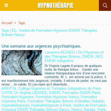
HYPNOTHÉRAPIE
Accueil
>
Tags
Tags (11) : Institut de Formation Hypnose EMDR Thérapies
Brèves Nancy
Une semaine aux urgences psychiatriques.
Laurence ADJADJ
|
De l'Hypnose et
des Thérapies Brèves, EMDR, IMO,
EMDR Intégrative
Dr Virginie Lagrée A propos de quelques
outils de thérapie brève… Garder une
relation thérapeutique lors d’une rencontre
contrainte. M. L. est amené par la police, il
est manifestement très angoissé, instable, il refuse de parler, ne veut pas
rester... Je valide. Et j’accepte qu’il déambule...
AREPTA
,
Collège Hypnose et Thérapies Intégratives de Paris
CHTIP
,
Dr Virginie LAGREE
,
EMDR
,
Formation EMDR Paris
,
Formation Hypnose
,
Formation Hypnose Nancy
,
Formation
Hypnose Paris
,
Formation Thérapies Brèves Orientées Solution
,
Hypnothérapeute
,
Hypnothérapeute à Paris
,
Institut de Formation
Hypnose EMDR Thérapies Brèves Nancy
,
Nancy
,
Nantes
,
Paris
,