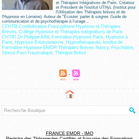
et Thérapies Intégratives de Paris. Créateur
et Président de l'institut UTHyL (Institut pour
l'Utilisation des Thérapies brèves et de
l'Hypnose en Lorraine). Auteur de "Écouter, parler & soigner. Guide de
communication et de psychothérapie à l’usage...
CFHTB Confédération Francophone Hypnose et Thérapies
Brèves
,
Collège Hypnose et Thérapies Intégratives de Paris
CHTIP
,
Dr Philippe AÏM
,
Formation Hypnose Paris
,
Hypnose à
Paris
,
Hypnose Ericksonienne
,
Hypnothérapeute
,
Institut de
Formation Hypnose EMDR Thérapies Brèves Nancy
,
Psychiatre
,
Stress Post-Traumatique
,
Thérapie Brève
FRANCE EMDR - IMO
Registre des Thérapeutes Certifiés et Annuaire des Formations