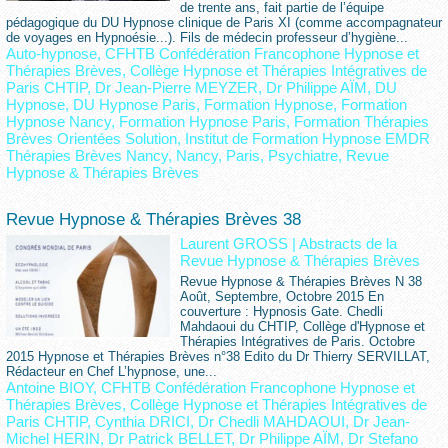
de trente ans, fait partie de l’équipe
pédagogique du DU Hypnose clinique de Paris XI (comme accompagnateur
de voyages en Hypnoésie...). Fils de médecin professeur d’hygiène...
Auto-hypnose
,
CFHTB Confédération Francophone Hypnose et
Thérapies Brèves
,
Collège Hypnose et Thérapies Intégratives de
Paris CHTIP
,
Dr Jean-Pierre MEYZER
,
Dr Philippe AÏM
,
DU
Hypnose
,
DU Hypnose Paris
,
Formation Hypnose
,
Formation
Hypnose Nancy
,
Formation Hypnose Paris
,
Formation Thérapies
Brèves Orientées Solution
,
Institut de Formation Hypnose EMDR
Thérapies Brèves Nancy
,
Nancy
,
Paris
,
Psychiatre
,
Revue
Hypnose & Thérapies Brèves
Revue Hypnose & Thérapies Brèves 38
Laurent GROSS
|
Abstracts de la
Revue Hypnose & Thérapies Brèves
Revue Hypnose & Thérapies Brèves N 38
Août, Septembre, Octobre 2015 En
couverture : Hypnosis Gate. Chedli
Mahdaoui du CHTIP, Collège d'Hypnose et
Thérapies Intégratives de Paris. Octobre
2015 Hypnose et Thérapies Brèves n°38 Edito du Dr Thierry SERVILLAT,
Rédacteur en Chef L’hypnose, une...
Antoine BIOY
,
CFHTB Confédération Francophone Hypnose et
Thérapies Brèves
,
Collège Hypnose et Thérapies Intégratives de
Paris CHTIP
,
Cynthia DRICI
,
Dr Chedli MAHDAOUI
,
Dr Jean-
Michel HERIN
,
Dr Patrick BELLET
,
Dr Philippe AÏM
,
Dr Stefano