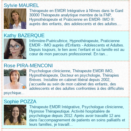
Sylvie MAUREL
Thérapeute en EMDR Intégrative à Nîmes dans le Gard
30000 Thérapeute analytique membre de la FNP,
Hypnothérapeute et Praticienne en EMDR- IMO ®:
auprès des enfants, des adolescents et des adultes....
Kathy BAZERQUE
Infirmière-Puéricultrice, Hypnothérapeute, Praticienne
EMDR - IMO auprès d'Enfants - Adolescents et Adultes.
Depuis toujours, le lien avec l’enfant et sa famille est au
cœur de mon parcours professionnel. En tan...
Rose PIRA-MENCONI
Psychologue clinicienne, Thérapeute EMDR IMO,
Hypnothérapeute, Docteur en psychologie, Thérapies
Brèves. Installée en cabinet libéral depuis 2002,
j’accueille au sein de mon cabinet des enfants, des
adolescents et des adultes confrontées à des difficultés
psychique...
Sophie POZZA
Thérapeute EMDR Intégrative, Psychologue clinicienne,
Hypnose Thérapeutique. Activité hospitalière de
psychologue depuis 2012. Après avoir travaillé 12 ans
dans l'accompagnement de patients en soins palliatifs et
leurs familles, je travaill...