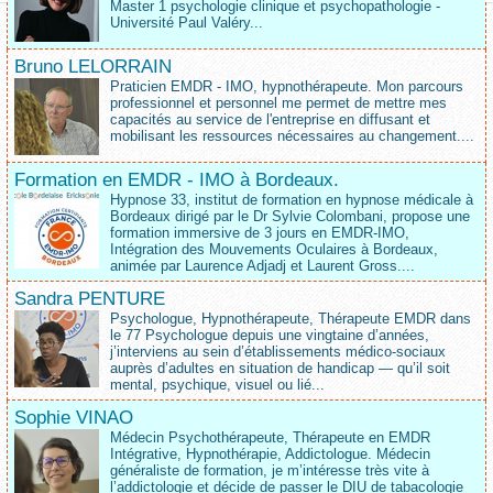
Master 1 psychologie clinique et psychopathologie -
Université Paul Valéry...
Bruno LELORRAIN
Praticien EMDR - IMO, hypnothérapeute. Mon parcours
professionnel et personnel me permet de mettre mes
capacités au service de l'entreprise en diffusant et
mobilisant les ressources nécessaires au changement....
Formation en EMDR - IMO à Bordeaux.
Hypnose 33, institut de formation en hypnose médicale à
Bordeaux dirigé par le Dr Sylvie Colombani, propose une
formation immersive de 3 jours en EMDR-IMO,
Intégration des Mouvements Oculaires à Bordeaux,
animée par Laurence Adjadj et Laurent Gross....
Sandra PENTURE
Psychologue, Hypnothérapeute, Thérapeute EMDR dans
le 77 Psychologue depuis une vingtaine d’années,
j’interviens au sein d’établissements médico‑sociaux
auprès d’adultes en situation de handicap — qu’il soit
mental, psychique, visuel ou lié...
Sophie VINAO
Médecin Psychothérapeute, Thérapeute en EMDR
Intégrative, Hypnothérapie, Addictologue. Médecin
généraliste de formation, je m’intéresse très vite à
l’addictologie et décide de passer le DIU de tabacologie