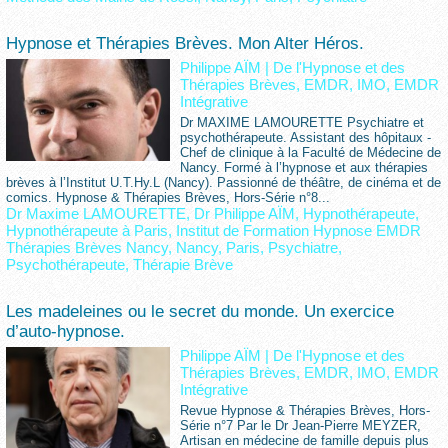
Hypnose et Thérapies Brèves. Mon Alter Héros.
Philippe AÏM
|
De l'Hypnose et des
Thérapies Brèves, EMDR, IMO, EMDR
Intégrative
Dr MAXIME LAMOURETTE Psychiatre et
psychothérapeute. Assistant des hôpitaux -
Chef de clinique à la Faculté de Médecine de
Nancy. Formé à l’hypnose et aux thérapies
brèves à l’Institut U.T.Hy.L (Nancy). Passionné de théâtre, de cinéma et de
comics. Hypnose & Thérapies Brèves, Hors-Série n°8...
Dr Maxime LAMOURETTE
,
Dr Philippe AÏM
,
Hypnothérapeute
,
Hypnothérapeute à Paris
,
Institut de Formation Hypnose EMDR
Thérapies Brèves Nancy
,
Nancy
,
Paris
,
Psychiatre
,
Psychothérapeute
,
Thérapie Brève
Les madeleines ou le secret du monde. Un exercice
d’auto-hypnose.
Philippe AÏM
|
De l'Hypnose et des
Thérapies Brèves, EMDR, IMO, EMDR
Intégrative
Revue Hypnose & Thérapies Brèves, Hors-
Série n°7 Par le Dr Jean-Pierre MEYZER,
Artisan en médecine de famille depuis plus