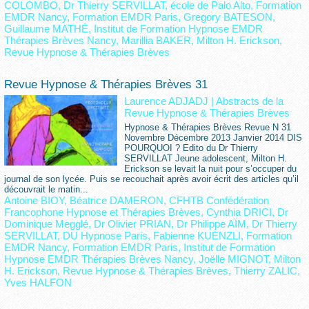
COLOMBO
,
Dr Thierry SERVILLAT
,
école de Palo Alto
,
Formation
EMDR Nancy
,
Formation EMDR Paris
,
Gregory BATESON
,
Guillaume MATHÉ
,
Institut de Formation Hypnose EMDR
Thérapies Brèves Nancy
,
Marillia BAKER
,
Milton H. Erickson
,
Revue Hypnose & Thérapies Brèves
Revue Hypnose & Thérapies Brèves 31
Laurence ADJADJ
|
Abstracts de la
Revue Hypnose & Thérapies Brèves
Hypnose & Thérapies Brèves Revue N 31
Novembre Décembre 2013 Janvier 2014 DIS
POURQUOI ? Edito du Dr Thierry
SERVILLAT Jeune adolescent, Milton H.
Erickson se levait la nuit pour s’occuper du
journal de son lycée. Puis se recouchait après avoir écrit des articles qu’il
découvrait le matin...
Antoine BIOY
,
Béatrice DAMERON
,
CFHTB Confédération
Francophone Hypnose et Thérapies Brèves
,
Cynthia DRICI
,
Dr
Dominique Megglé
,
Dr Olivier PRIAN
,
Dr Philippe AÏM
,
Dr Thierry
SERVILLAT
,
DU Hypnose Paris
,
Fabienne KUENZLI
,
Formation
EMDR Nancy
,
Formation EMDR Paris
,
Institut de Formation
Hypnose EMDR Thérapies Brèves Nancy
,
Joëlle MIGNOT
,
Milton
H. Erickson
,
Revue Hypnose & Thérapies Brèves
,
Thierry ZALIC
,
Yves HALFON