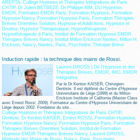
AREPTA
,
Collège Hypnose et Thérapies Intégratives de Paris
CHTIP
,
Dr Julien BETBEZE
,
Dr Philippe AÏM
,
DU Hypnose
,
EMDR
,
Formation EMDR Paris
,
Formation Hypnose
,
Formation
Hypnose Nancy
,
Formation Hypnose Paris
,
Formation Thérapies
Brèves Orientées Solution
,
Hypnose et Addictions
,
Hypnose et
Douleur
,
Hypnose Thérapeutique
,
Hypnothérapeute
,
Hypnothérapeute à Paris
,
Institut de Formation Hypnose EMDR
Thérapies Brèves Nancy
,
Institut Milton Erickson Nantes
,
Milton H.
Erickson
,
Nancy
,
Nantes
,
Paris
,
Psychiatre
,
Thérapie Brève
Induction rapide : la technique des mains de Rossi.
Laurent GROSS
|
De l'Hypnose et des
Thérapies Brèves, EMDR, IMO, EMDR
Intégrative
Par le Dr Kenton KAISER, Chirurgien-
Dentiste. Il est diplômé du Centre d’Hypnose
Universitaire de Liège (1999) et du Milton
Erickson Institute of California (Master Class
avec Ernest Rossi, 2009). Formateur au Centre d’Hypnose Universitaire de
Liège depuis 2002. Fondateur du site...
Collège Hypnose et Thérapies Intégratives de Paris CHTIP
,
Dentiste
,
Dr Kenton KAISER
,
Ernest ROSSI
,
Formation Hypnose
,
Formation Hypnose Nancy
,
Formation Hypnose Paris
,
Formation
Thérapies Brèves Orientées Solution
,
Institut de Formation
Hypnose EMDR Thérapies Brèves Nancy
,
Laurent GROSS
,
Méthode des Mains de Rossi
,
Nancy
,
Paris
,
Psychiatre