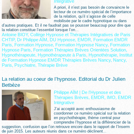
Intégrative
A priori, il n’est pas besoin de convaincre le
lecteur de ce numéro spécial de l’importance
de la relation, qu’il s’agisse de celle
mobilisée par le cadre hypnotique ou dans
d’autres pratiques. Et il ne faudrait pas se pousser beaucoup pour dire que
la relation constitue l’essentiel lorsque l’on...
Antoine BIOY
,
Collège Hypnose et Thérapies Intégratives de Paris
CHTIP
,
Dr Philippe AÏM
,
DU Hypnose
,
EMDR
,
Formation EMDR
Paris
,
Formation Hypnose
,
Formation Hypnose Nancy
,
Formation
Hypnose Paris
,
Formation Thérapies Brèves Orientées Solution
,
Hypnothérapeute
,
Hypnothérapeute à Paris
,
Hypnothérapie
,
Institut
de Formation Hypnose EMDR Thérapies Brèves Nancy
,
Nancy
,
Paris
,
Psychiatre
,
Thérapie Brève
La relation au coeur de l’hypnose. Editorial du Dr Julien
Betbèze
Philippe AÏM
|
De l'Hypnose et des
Thérapies Brèves, EMDR, IMO, EMDR
Intégrative
J’ai accepté avec enthousiasme de
coordonner ce numéro spécial sur la relation
en psychothérapie, thème central pour
comprendre l’hypnose et la différencier de la
suggestion, confusion que l’on retrouve encore dans le rapport de l’Inserm
de juin 2015. Les auteurs réunis dans ce numéro déclinent...