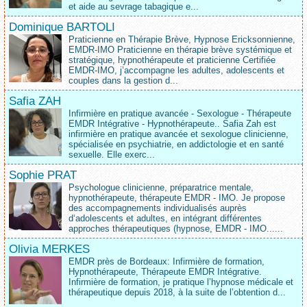
et aide au sevrage tabagique e...
Dominique BARTOLI
Praticienne en Thérapie Brève, Hypnose Ericksonnienne,
EMDR-IMO Praticienne en thérapie brève systémique et
stratégique, hypnothérapeute et praticienne Certifiée
EMDR-IMO, j’accompagne les adultes, adolescents et
couples dans la gestion d...
Safia ZAH
Infirmière en pratique avancée - Sexologue - Thérapeute
EMDR Intégrative - Hypnothérapeute.. Safia Zah est
infirmière en pratique avancée et sexologue clinicienne,
spécialisée en psychiatrie, en addictologie et en santé
sexuelle. Elle exerc...
Sophie PRAT
Psychologue clinicienne, préparatrice mentale,
hypnothérapeute, thérapeute EMDR - IMO. Je propose
des accompagnements individualisés auprès
d‘adolescents et adultes, en intégrant différentes
approches thérapeutiques (hypnose, EMDR - IMO......
Olivia MERKES
EMDR près de Bordeaux: Infirmière de formation,
Hypnothérapeute, Thérapeute EMDR Intégrative.
Infirmière de formation, je pratique l’hypnose médicale et
thérapeutique depuis 2018, à la suite de l’obtention d...