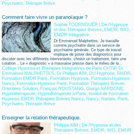
Psychiatre
,
Thérapie Brève
Comment faire vivre un paranoïaque ?
Sophie TOURNOUËR
|
De l'Hypnose
et des Thérapies Brèves, EMDR, IMO,
EMDR Intégrative
Dr Emmanuel Malphettes. Je travaille
comme psychiatre dans un service de
psychiatrie générale. Ce type de travail
implique de poser des diagnostics pour
discuter avec les différents intervenants, choisir un traitement, faire une
cotation... Le « diagnostic » a mauvaise presse dans le milieu de la...
Collège Hypnose et Thérapies Intégratives de Paris CHTIP
,
Dr
Emmanuel MALPHETTES
,
Dr Philippe AÏM
,
DU Hypnose
,
EMDR
,
Formation EMDR Paris
,
Formation Hypnose
,
Formation Hypnose
Nancy
,
Formation Hypnose Paris
,
Formation Thérapies Brèves
Orientées Solution
,
François ROUSTANG
,
Giorgo NARDONE
,
Hypnothérapeute
,
Hypnothérapeute à Paris
,
Institut de Formation
Hypnose EMDR Thérapies Brèves Nancy
,
Nancy
,
Nantes
,
Paris
,
Psychiatre
,
Thérapie Brève
Enseigner la relation thérapeutique.
Philippe AÏM
|
De l'Hypnose et des
Thérapies Brèves, EMDR, IMO, EMDR