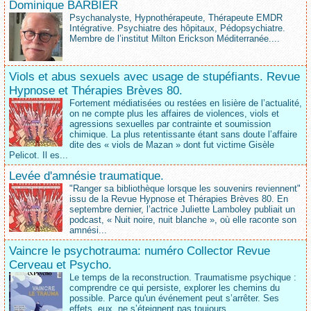
Dominique BARBIER
Psychanalyste, Hypnothérapeute, Thérapeute EMDR
Intégrative. Psychiatre des hôpitaux, Pédopsychiatre.
Membre de l’institut Milton Erickson Méditerranée....
Viols et abus sexuels avec usage de stupéfiants. Revue
Hypnose et Thérapies Brèves 80.
Fortement médiatisées ou restées en lisière de l’actualité,
on ne compte plus les affaires de violences, viols et
agressions sexuelles par contrainte et soumission
chimique. La plus retentissante étant sans doute l’affaire
dite des « viols de Mazan » dont fut victime Gisèle
Pelicot. Il es...
Levée d'amnésie traumatique.
"Ranger sa bibliothèque lorsque les souvenirs reviennent"
issu de la Revue Hypnose et Thérapies Brèves 80. En
septembre dernier, l’actrice Juliette Lamboley publiait un
podcast, « Nuit noire, nuit blanche », où elle raconte son
amnési...
Vaincre le psychotrauma: numéro Collector Revue
Cerveau et Psycho.
Le temps de la reconstruction. Traumatisme psychique :
comprendre ce qui persiste, explorer les chemins du
possible. Parce qu'un événement peut s’arrêter. Ses
effets, eux, ne s’éteignent pas toujours....