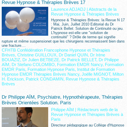
Revue Hypnose & Thérapies Brèves 17
Laurence ADJADJ
|
Abstracts de la
Revue Hypnose & Thérapies Brèves
Hypnose & Thérapies Brèves: la Revue N 17
: Mai, Juin, Juillet 2010 Editorial du Dr
Patrick Bellet: Solution de Continuité ou jeu.
L'hypnose est-elle une "solution de
continuité" ? Drôle de terme qui signifie
rupture et même suspensionet que les chirurgiens reconnaissent bien dans
une fracture....
CFHTB Confédération Francophone Hypnose et Thérapies
Brèves
,
Christine GUILLOUX
,
Dr Daniel QUIN
,
Dr Irène
BOUAZIZ
,
Dr Julien BETBEZE
,
Dr Patrick BELLET
,
Dr Philippe
AÏM
,
Dr Stefano COLOMBO
,
Formation EMDR Nancy
,
Formation
EMDR Paris
,
Formation Hypnose Paris
,
Institut de Formation
Hypnose EMDR Thérapies Brèves Nancy
,
Joëlle MIGNOT
,
Milton
H. Erickson
,
Patrick CONDAMIN
,
Revue Hypnose & Thérapies
Brèves
Dr Philippe AÏM, Psychiatre, Hypnothérapeute, Thérapies
Brèves Orientées Solution. Paris
Philippe AÏM
|
Rédacteurs web de la
Revue Hypnose et Thérapies Brèves à
Paris
Directeur pédagogique au Collège d'Hypnose