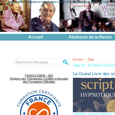
Hypnose EMDR Intégrative et thérapie brève à Paris, Marseille, Bordeaux et ailleurs en France. R
Hypnose Thérapeutique, Thérapie
Accueil
Abstracts de la Revue
Accueil
>
Tags
Tags (4) : Dr Marie FLOCCI
Le Grand Livre des sc
FRANCE EMDR - IMO
Registre des Thérapeutes Certifiés et Annuaire
des Formations Officielles
LAVAUD
,
Laurent GROSS
,