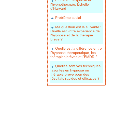
l'hypnothérapie, Échelle
d'Harvard
Problème social
Ma question est la suivante :
Quelle est votre expérience de
l'hypnose et de la thérapie
brève ?
Quelle est la différence entre
l'hypnose thérapeutique, les
thérapies brèves et l'EMDR ?
Quelles sont vos techniques
favorites en hypnose ou
thérapie brève pour des
résultats rapides et efficaces ?