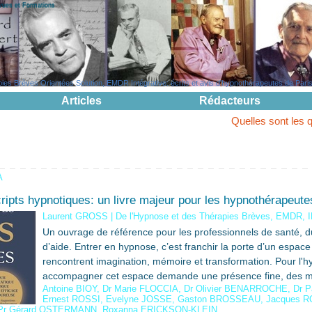
evues et Formations
s Brèves Orientées Solution, EMDR Intégrative: écrits et avis d'hypnothérapeutes de Paris, 
Articles
Rédacteurs
Quelles sont les questions pouv
A
ripts hypnotiques: un livre majeur pour les hypnothérapeute
Laurent GROSS
|
De l'Hypnose et des Thérapies Brèves, EMDR, 
Un ouvrage de référence pour les professionnels de santé, du 
d’aide. Entrer en hypnose, c’est franchir la porte d’un espace
rencontrent imagination, mémoire et transformation. Pour l'
accompagner cet espace demande une présence fine, des mo
Antoine BIOY
,
Dr Marie FLOCCIA
,
Dr Olivier BENARROCHE
,
Dr 
Ernest ROSSI
,
Evelyne JOSSE
,
Gaston BROSSEAU
,
Jacques 
Pr Gérard OSTERMANN
,
Roxanna ERICKSON-KLEIN