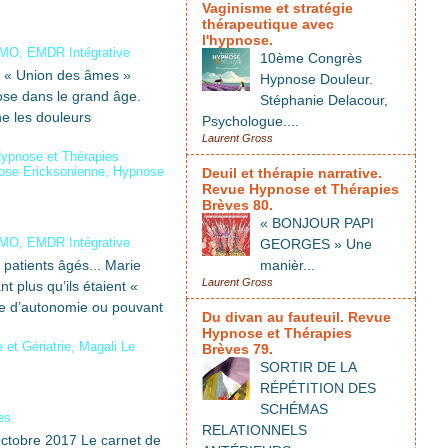
Vaginisme et stratégie
thérapeutique avec
l'hypnose.
IMO, EMDR Intégrative
10ème Congrès
 « Union des âmes »
Hypnose Douleur.
ose dans le grand âge.
Stéphanie Delacour,
ne les douleurs
Psychologue....
Laurent Gross
ypnose et Thérapies
ose Ericksonienne
,
Hypnose
Deuil et thérapie narrative.
Revue Hypnose et Thérapies
Brèves 80.
« BONJOUR PAPI
IMO, EMDR Intégrative
GEORGES » Une
patients âgés... Marie
manièr...
Laurent Gross
t plus qu’ils étaient «
rte d’autonomie ou pouvant
Du divan au fauteuil. Revue
Hypnose et Thérapies
et Gériatrie
,
Magali Le
Brèves 79.
SORTIR DE LA
RÉPÉTITION DES
SCHÉMAS
es
RELATIONNELS
ctobre 2017 Le carnet de