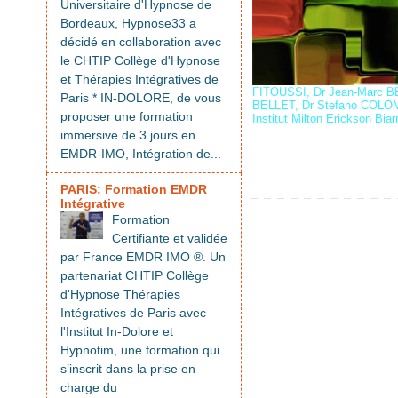
Universitaire d'Hypnose de
Bordeaux, Hypnose33 a
décidé en collaboration avec
le CHTIP Collège d'Hypnose
et Thérapies Intégratives de
FITOUSSI
,
Dr Jean-Marc 
Paris * IN-DOLORE, de vous
BELLET
,
Dr Stefano COL
proposer une formation
Institut Milton Erickson Bia
immersive de 3 jours en
EMDR-IMO, Intégration de...
PARIS: Formation EMDR
Intégrative
Formation
Certifiante et validée
par France EMDR IMO ®. Un
partenariat CHTIP Collège
d'Hypnose Thérapies
Intégratives de Paris avec
l'Institut In-Dolore et
Hypnotim, une formation qui
s’inscrit dans la prise en
charge du