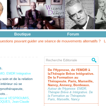
Marseille, Bordeaux et d'ailleurs
Boutique
Forum
ant guider une séance de mouvements alternatifs ?
Le questionneme
s.
De l'Hypnose, de l'EMDR à
IMO, EMDR Intégrative
laThérapie Brève Intégrative.
De la Formation au
soin et de la relation
Thérapeute. Paris, Marseille,
 intérieur où se
Nancy, Annecy, Bordeaux.
hypnothérapeute,
Autour de l'Hypnose: EMDR,
Thérapie Brève & Intégrative. De
ts...
la Formation au Thérapeute.
Pascal VESPROUMIS
,
Paris, Marseille, Nancy
ROQUES
,
Jean-Claude