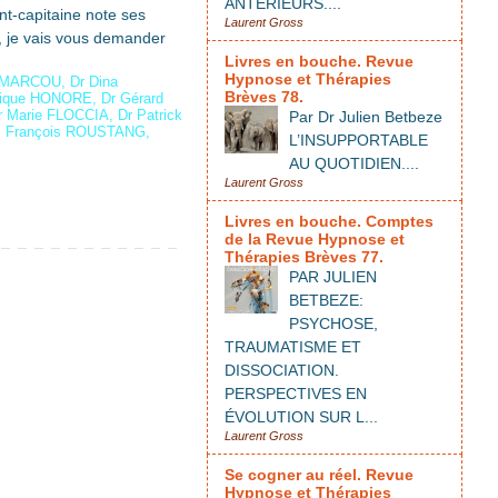
ANTÉRIEURS....
nt-capitaine note ses
Laurent Gross
, je vais vous demander
Livres en bouche. Revue
Hypnose et Thérapies
e MARCOU
,
Dr Dina
Brèves 78.
érique HONORE
,
Dr Gérard
r Marie FLOCCIA
,
Dr Patrick
Par Dr Julien Betbeze
,
François ROUSTANG
,
L’INSUPPORTABLE
AU QUOTIDIEN....
Laurent Gross
Livres en bouche. Comptes
de la Revue Hypnose et
Thérapies Brèves 77.
PAR JULIEN
BETBEZE:
PSYCHOSE,
TRAUMATISME ET
DISSOCIATION.
PERSPECTIVES EN
ÉVOLUTION SUR L...
Laurent Gross
Se cogner au réel. Revue
Hypnose et Thérapies