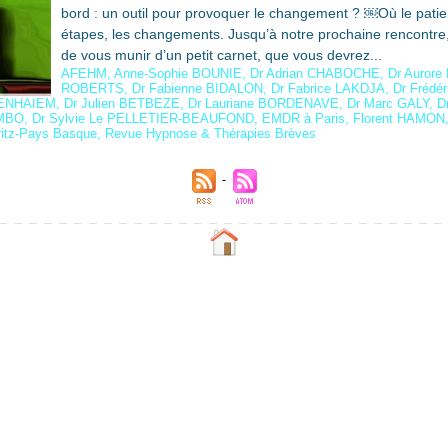
bord : un outil pour provoquer le changement ? ￼Où le patie
étapes, les changements. Jusqu’à notre prochaine rencontre
de vous munir d’un petit carnet, que vous devrez...
AFEHM
,
Anne-Sophie BOUNIE
,
Dr Adrian CHABOCHE
,
Dr Auror
ROBERTS
,
Dr Fabienne BIDALON
,
Dr Fabrice LAKDJA
,
Dr Fréd
BENHAIEM
,
Dr Julien BETBEZE
,
Dr Lauriane BORDENAVE
,
Dr Marc GALY
,
D
OMBO
,
Dr Sylvie Le PELLETIER-BEAUFOND
,
EMDR à Paris
,
Florent HAMON
rritz-Pays Basque
,
Revue Hypnose & Thérapies Brèves