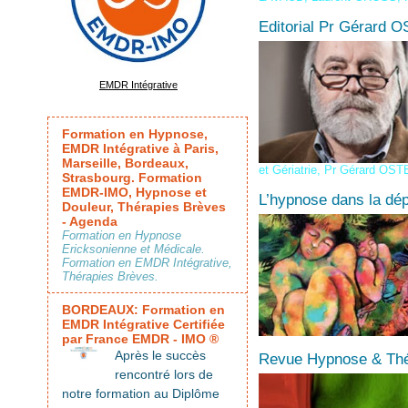
Editorial Pr Gérard
EMDR Intégrative
Formation en Hypnose,
EMDR Intégrative à Paris,
Marseille, Bordeaux,
et Gériatrie
,
Pr Gérard OS
Strasbourg. Formation
EMDR-IMO, Hypnose et
L’hypnose dans la dép
Douleur, Thérapies Brèves
- Agenda
Formation en Hypnose
Ericksonienne et Médicale.
Formation en EMDR Intégrative,
Thérapies Brèves.
BORDEAUX: Formation en
EMDR Intégrative Certifiée
par France EMDR - IMO ®
Après le succès
Revue Hypnose & Thé
rencontré lors de
notre formation au Diplôme