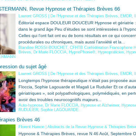
 OSTERMANN. Revue Hypnose et Thérapies Brèves 66
Laurent GROSS
|
De l'Hypnose et des Thérapies Brèves, EMDR, 
Éditorial espace DOULEUR DOUCEUR Hypnose et gériatrie :
dans le grand âge Peu d’études se sont intéressées à l’hypn
Celles qui l’ont fait ont eu de bons résultats en ce qui concer
procédurales ou chroniques, mais aussi l’anxiété et la...
Blandine ROSSI-BOUCHET
,
CFHTB Confédération Francophone H
Brèves
,
Dr Marie FLOCCIA
,
HypnoPhonie®
,
Hypnopraticien
,
Hypn
TERMANN
ression du sujet âgé
Laurent GROSS
|
De l'Hypnose et des Thérapies Brèves, EMDR, 
Longtemps l’hypnose thérapeutique n’était pas proposée aux 
Floccia, Sophie Lagouarde et Magali Le Rudulier Et ce d’autan
gériatriques », soit polypathologiques, polymédiqués, en pe
avoir des troubles neurocognitifs majeurs...
Auto-hypnose
,
Dr Marie FLOCCIA
,
Hypnose et Alzheimer
,
Hypnose 
RUDULIER
,
Sophie LAGOUARDE
rapies Brèves 46
Florent Hamon
|
Abstracts de la Revue Hypnose & Thérapies Brèv
Hypnose & Thérapies Brèves, revue N 46 Août, Septembre O