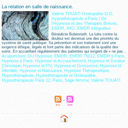
La relation en salle de naissance.
Valérie TOUATI Ostéopathe D.O,
Hypnothérapeute à Paris
|
De
l'Hypnose et des Thérapies Brèves,
EMDR, IMO, EMDR Intégrative
Bénédicte Bobenrieth. La lutte contre la
douleur est devenue une des priorités du
système de santé publique. Sa prévention et son traitement sont une
exigence éthique, légale et font partie des indicateurs de la qualité des
soins. En accueillant régulièrement des patientes qui exigent de « ne pas...
Acupuncture
,
DU Hypnose
,
EMDR
,
EMDR 75012
,
EMDR à Paris
,
Hypnose à Paris
,
Hypnose et Accouchement
,
Hypnose et Douleur
Chronique
,
Hypnose et FIV
,
Hypnose et Grossesse
,
Hypnose et
Infertilité
,
Hypnose et Naissance
,
Hypnose Thérapeutique
,
Hypnothérapeute
,
Hypnothérapeute et Ostéopathe
,
Hypnothérapeute Paris 12
,
Paris
,
Sage-femme
,
Valérie TOUATI