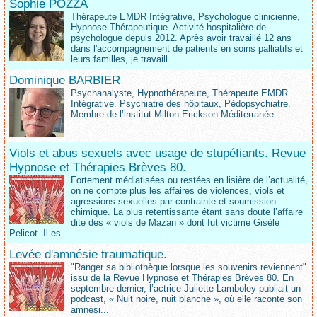
Sophie POZZA
Thérapeute EMDR Intégrative, Psychologue clinicienne,
Hypnose Thérapeutique. Activité hospitalière de
psychologue depuis 2012. Après avoir travaillé 12 ans
dans l'accompagnement de patients en soins palliatifs et
leurs familles, je travaill...
Dominique BARBIER
Psychanalyste, Hypnothérapeute, Thérapeute EMDR
Intégrative. Psychiatre des hôpitaux, Pédopsychiatre.
Membre de l’institut Milton Erickson Méditerranée....
Viols et abus sexuels avec usage de stupéfiants. Revue
Hypnose et Thérapies Brèves 80.
Fortement médiatisées ou restées en lisière de l’actualité,
on ne compte plus les affaires de violences, viols et
agressions sexuelles par contrainte et soumission
chimique. La plus retentissante étant sans doute l’affaire
dite des « viols de Mazan » dont fut victime Gisèle
Pelicot. Il es...
Levée d'amnésie traumatique.
"Ranger sa bibliothèque lorsque les souvenirs reviennent"
issu de la Revue Hypnose et Thérapies Brèves 80. En
septembre dernier, l’actrice Juliette Lamboley publiait un
podcast, « Nuit noire, nuit blanche », où elle raconte son
amnési...