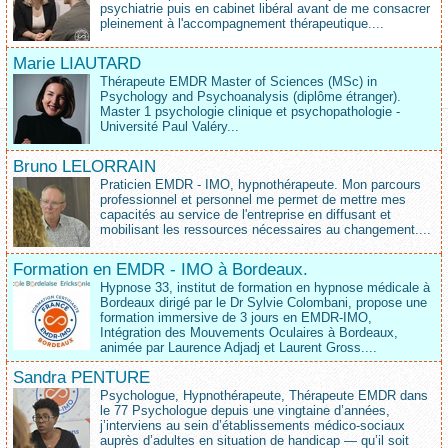
psychiatrie puis en cabinet libéral avant de me consacrer
pleinement à l'accompagnement thérapeutique....
Marie LIAUTARD
Thérapeute EMDR Master of Sciences (MSc) in
Psychology and Psychoanalysis (diplôme étranger).
Master 1 psychologie clinique et psychopathologie -
Université Paul Valéry...
Bruno LELORRAIN
Praticien EMDR - IMO, hypnothérapeute. Mon parcours
professionnel et personnel me permet de mettre mes
capacités au service de l'entreprise en diffusant et
mobilisant les ressources nécessaires au changement....
Formation en EMDR - IMO à Bordeaux.
Hypnose 33, institut de formation en hypnose médicale à
Bordeaux dirigé par le Dr Sylvie Colombani, propose une
formation immersive de 3 jours en EMDR-IMO,
Intégration des Mouvements Oculaires à Bordeaux,
animée par Laurence Adjadj et Laurent Gross....
Sandra PENTURE
Psychologue, Hypnothérapeute, Thérapeute EMDR dans
le 77 Psychologue depuis une vingtaine d’années,
j’interviens au sein d’établissements médico‑sociaux
auprès d’adultes en situation de handicap — qu’il soit