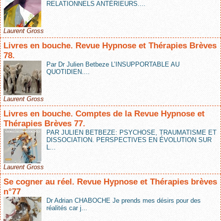
RELATIONNELS ANTÉRIEURS....
Laurent Gross
Livres en bouche. Revue Hypnose et Thérapies Brèves
78.
Par Dr Julien Betbeze L’INSUPPORTABLE AU
QUOTIDIEN....
Laurent Gross
Livres en bouche. Comptes de la Revue Hypnose et
Thérapies Brèves 77.
PAR JULIEN BETBEZE: PSYCHOSE, TRAUMATISME ET
DISSOCIATION. PERSPECTIVES EN ÉVOLUTION SUR
L...
Laurent Gross
Se cogner au réel. Revue Hypnose et Thérapies brèves
n°77
Dr Adrian CHABOCHE Je prends mes désirs pour des
réalités car j...