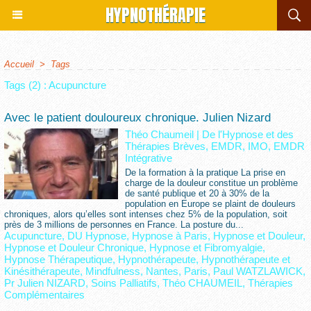
HYPNOTHÉRAPIE
Accueil
>
Tags
Tags (2) : Acupuncture
Avec le patient douloureux chronique. Julien Nizard
Théo Chaumeil
|
De l'Hypnose et des
Thérapies Brèves, EMDR, IMO, EMDR
Intégrative
De la formation à la pratique La prise en
charge de la douleur constitue un problème
de santé publique et 20 à 30% de la
population en Europe se plaint de douleurs
chroniques, alors qu’elles sont intenses chez 5% de la population, soit
près de 3 millions de personnes en France. La posture du...
Acupuncture
,
DU Hypnose
,
Hypnose à Paris
,
Hypnose et Douleur
,
Hypnose et Douleur Chronique
,
Hypnose et Fibromyalgie
,
Hypnose Thérapeutique
,
Hypnothérapeute
,
Hypnothérapeute et
Kinésithérapeute
,
Mindfulness
,
Nantes
,
Paris
,
Paul WATZLAWICK
,
Pr Julien NIZARD
,
Soins Palliatifs
,
Théo CHAUMEIL
,
Thérapies
Complémentaires