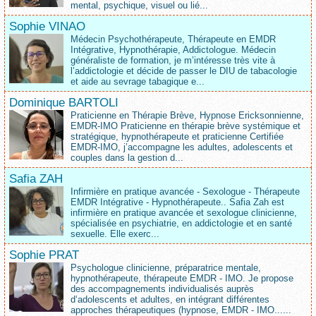
mental, psychique, visuel ou lié...
Sophie VINAO
Médecin Psychothérapeute, Thérapeute en EMDR
Intégrative, Hypnothérapie, Addictologue. Médecin
généraliste de formation, je m’intéresse très vite à
l’addictologie et décide de passer le DIU de tabacologie
et aide au sevrage tabagique e...
Dominique BARTOLI
Praticienne en Thérapie Brève, Hypnose Ericksonnienne,
EMDR-IMO Praticienne en thérapie brève systémique et
stratégique, hypnothérapeute et praticienne Certifiée
EMDR-IMO, j’accompagne les adultes, adolescents et
couples dans la gestion d...
Safia ZAH
Infirmière en pratique avancée - Sexologue - Thérapeute
EMDR Intégrative - Hypnothérapeute.. Safia Zah est
infirmière en pratique avancée et sexologue clinicienne,
spécialisée en psychiatrie, en addictologie et en santé
sexuelle. Elle exerc...
Sophie PRAT
Psychologue clinicienne, préparatrice mentale,
hypnothérapeute, thérapeute EMDR - IMO. Je propose
des accompagnements individualisés auprès
d‘adolescents et adultes, en intégrant différentes
approches thérapeutiques (hypnose, EMDR - IMO......