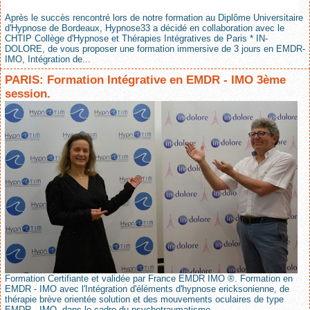
Après le succès rencontré lors de notre formation au Diplôme Universitaire
d'Hypnose de Bordeaux, Hypnose33 a décidé en collaboration avec le
CHTIP Collège d'Hypnose et Thérapies Intégratives de Paris * IN-
DOLORE, de vous proposer une formation immersive de 3 jours en EMDR-
IMO, Intégration de...
PARIS: Formation Intégrative en EMDR - IMO 3ème
session.
Formation Certifiante et validée par France EMDR IMO ®. Formation en
EMDR - IMO avec l'Intégration d'éléments d'hypnose ericksonienne, de
thérapie brève orientée solution et des mouvements oculaires de type
EMDR - IMO, dans le cadre du psychotraumatisme....