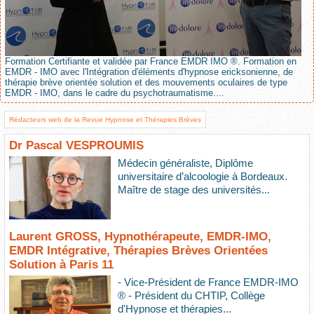
Formation Certifiante et validée par France EMDR IMO ®. Formation en
EMDR - IMO avec l'Intégration d'éléments d'hypnose ericksonienne, de
thérapie brève orientée solution et des mouvements oculaires de type
EMDR - IMO, dans le cadre du psychotraumatisme....
Rédacteurs web de la Revue Hypnose et Thérapies Brèves
Dr Pascal VESPROUMIS
Médecin généraliste, Diplôme
universitaire d’alcoologie à Bordeaux.
Maître de stage des universités...
Laurent GROSS, Hypnothérapeute, EMDR-IMO,
EMDR Intégrative, Thérapies Brèves Orientées
Solution à Paris 11
- Vice-Président de France EMDR-IMO
® - Président du CHTIP, Collège
d'Hypnose et thérapies...