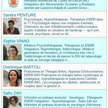
formation immersive de 3 jours en EMDR-IMO,
Intégration des Mouvements Oculaires à Bordeaux,
animée par Laurence Adjadj et Laurent Gross....
Sandra PENTURE
Psychologue, Hypnothérapeute, Thérapeute EMDR dans
le 77 Psychologue depuis une vingtaine d’années,
j’interviens au sein d’établissements médico‑sociaux
auprès d’adultes en situation de handicap — qu’il soit
mental, psychique, visuel ou lié...
Sophie VINAO
Médecin Psychothérapeute, Thérapeute en EMDR
Intégrative, Hypnothérapie, Addictologue. Médecin
généraliste de formation, je m’intéresse très vite à
l’addictologie et décide de passer le DIU de tabacologie
et aide au sevrage tabagique e...
Dominique BARTOLI
Praticienne en Thérapie Brève, Hypnose Ericksonnienne,
EMDR-IMO Praticienne en thérapie brève systémique et
stratégique, hypnothérapeute et praticienne Certifiée
EMDR-IMO, j’accompagne les adultes, adolescents et
couples dans la gestion d...
Safia ZAH
Infirmière en pratique avancée - Sexologue - Thérapeute
EMDR Intégrative - Hypnothérapeute.. Safia Zah est
infirmière en pratique avancée et sexologue clinicienne,