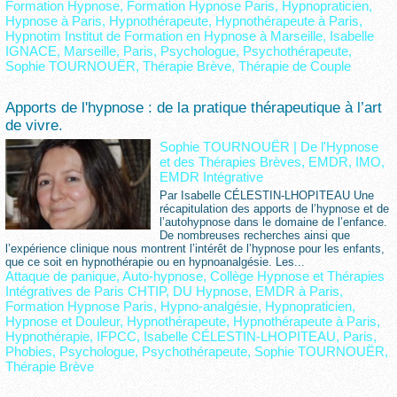
Formation Hypnose
,
Formation Hypnose Paris
,
Hypnopraticien
,
Hypnose à Paris
,
Hypnothérapeute
,
Hypnothérapeute à Paris
,
Hypnotim Institut de Formation en Hypnose à Marseille
,
Isabelle
IGNACE
,
Marseille
,
Paris
,
Psychologue
,
Psychothérapeute
,
Sophie TOURNOUËR
,
Thérapie Brève
,
Thérapie de Couple
Apports de l'hypnose : de la pratique thérapeutique à l’art
de vivre.
Sophie TOURNOUËR
|
De l'Hypnose
et des Thérapies Brèves, EMDR, IMO,
EMDR Intégrative
Par Isabelle CÉLESTIN-LHOPITEAU Une
récapitulation des apports de l’hypnose et de
l’autohypnose dans le domaine de l’enfance.
De nombreuses recherches ainsi que
l’expérience clinique nous montrent l’intérêt de l’hypnose pour les enfants,
que ce soit en hypnothérapie ou en hypnoanalgésie. Les...
Attaque de panique
,
Auto-hypnose
,
Collège Hypnose et Thérapies
Intégratives de Paris CHTIP
,
DU Hypnose
,
EMDR à Paris
,
Formation Hypnose Paris
,
Hypno-analgésie
,
Hypnopraticien
,
Hypnose et Douleur
,
Hypnothérapeute
,
Hypnothérapeute à Paris
,
Hypnothérapie
,
IFPCC
,
Isabelle CÉLESTIN-LHOPITEAU
,
Paris
,
Phobies
,
Psychologue
,
Psychothérapeute
,
Sophie TOURNOUËR
,
Thérapie Brève