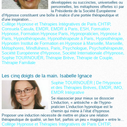
développées ou succinctes, universelles ou
personnelles, les métaphores offertes ici par
la Présidente de la Société Européenne
d’Hypnose constituent une boîte à malice d’une portée thérapeutique et
d’une inspiration...
Collège Hypnose et Thérapies Intégratives de Paris CHTIP
,
Consuela Casula
,
EMDR
,
EMDR à Paris
,
ESH
,
Formation
Hypnose
,
Formation Hypnose Paris
,
Hypnopraticien
,
Hypnose à
Paris
,
Hypnothérapeute
,
Hypnothérapeute à Paris
,
Hypnothérapie
,
Hypnotim Institut de Formation en Hypnose à Marseille
,
Marseille
,
Métaphores
,
Mindfulness
,
Paris
,
Psychologue
,
Psychothérapeute
,
Société Européenne d’Hypnose
,
Société Internationale d’Hypnose
,
Sophie TOURNOUËR
,
Thérapie Brève
,
Thérapie de Couple
,
Thérapie Familiale
Les cinq doigts de la main. Isabelle Ignace
Sophie TOURNOUËR
|
De l'Hypnose
et des Thérapies Brèves, EMDR, IMO,
EMDR Intégrative
Se réassocier pour mieux se dissocier
L’induction, « antisèche » de l’hypno-
praticien L’induction hypnotique est le
chemin qui mène à l’état d’hypnose.
Proposer une induction nécessite de mettre en place une relation
thérapeutique de qualité, un lien fort, parfois un peu « magique » entre le...
Collège Hypnose et Thérapies Intégratives de Paris CHTIP
,