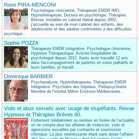
Rose PIRA-MENCONI
Psychologue clinicienne, Thérapeute EMDR IMO,
Hypnothérapeute, Docteur en psychologie, Thérapies
Brèves. Installée en cabinet libéral depuis 2002,
j’accueille au sein de mon cabinet des enfants, des
adolescents et des adultes confrontées à des difficultés
psychique...
Sophie POZZA
Thérapeute EMDR Intégrative, Psychologue clinicienne,
Hypnose Thérapeutique. Activité hospitalière de
psychologue depuis 2012. Après avoir travaillé 12 ans
dans l'accompagnement de patients en soins palliatifs et
leurs familles, je travaill...
Dominique BARBIER
Psychanalyste, Hypnothérapeute, Thérapeute EMDR
Intégrative. Psychiatre des hôpitaux, Pédopsychiatre.
Membre de l’institut Milton Erickson Méditerranée....
Viols et abus sexuels avec usage de stupéfiants. Revue
Hypnose et Thérapies Brèves 80.
Fortement médiatisées ou restées en lisière de l’actualité,
on ne compte plus les affaires de violences, viols et
agressions sexuelles par contrainte et soumission
chimique. La plus retentissante étant sans doute l’affaire
dite des « viols de Mazan » dont fut victime Gisèle