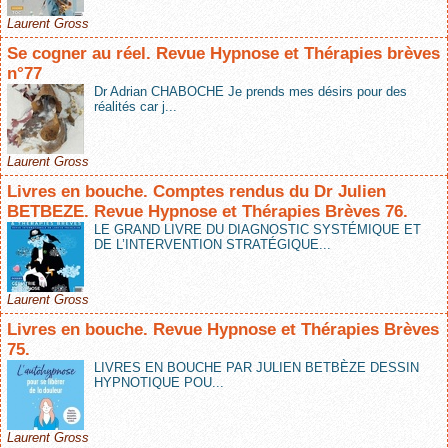
Laurent Gross
Se cogner au réel. Revue Hypnose et Thérapies brèves
n°77
Dr Adrian CHABOCHE Je prends mes désirs pour des
réalités car j...
Laurent Gross
Livres en bouche. Comptes rendus du Dr Julien
BETBEZE. Revue Hypnose et Thérapies Brèves 76.
LE GRAND LIVRE DU DIAGNOSTIC SYSTÉMIQUE ET
DE L’INTERVENTION STRATÉGIQUE...
Laurent Gross
Livres en bouche. Revue Hypnose et Thérapies Brèves
75.
LIVRES EN BOUCHE PAR JULIEN BETBÈZE DESSIN
HYPNOTIQUE POU...
Laurent Gross