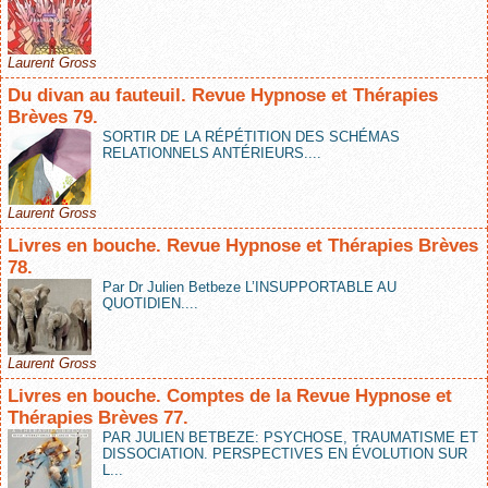
Laurent Gross
Du divan au fauteuil. Revue Hypnose et Thérapies
Brèves 79.
SORTIR DE LA RÉPÉTITION DES SCHÉMAS
RELATIONNELS ANTÉRIEURS....
Laurent Gross
Livres en bouche. Revue Hypnose et Thérapies Brèves
78.
Par Dr Julien Betbeze L’INSUPPORTABLE AU
QUOTIDIEN....
Laurent Gross
Livres en bouche. Comptes de la Revue Hypnose et
Thérapies Brèves 77.
PAR JULIEN BETBEZE: PSYCHOSE, TRAUMATISME ET
DISSOCIATION. PERSPECTIVES EN ÉVOLUTION SUR
L...