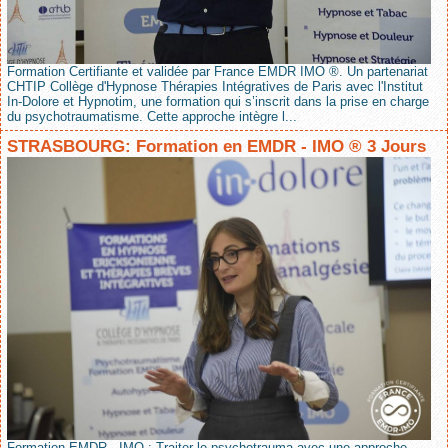
Formation Certifiante et validée par France EMDR IMO ®. Un partenariat
CHTIP Collège d'Hypnose Thérapies Intégratives de Paris avec l'Institut
In-Dolore et Hypnotim, une formation qui s’inscrit dans la prise en charge
du psychotraumatisme. Cette approche intègre l...
STRASBOURG: Formation en EMDR - IMO ® 3 Jours
Formation EMDR - IMO : Traiter le psychotrauma avec une approche