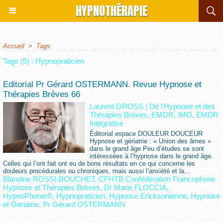
HYPNOTHÉRAPIE
Accueil
>
Tags
Tags (5) : Hypnopraticien
Editorial Pr Gérard OSTERMANN. Revue Hypnose et
Thérapies Brèves 66
Laurent GROSS
|
De l'Hypnose et des
Thérapies Brèves, EMDR, IMO, EMDR
Intégrative
Éditorial espace DOULEUR DOUCEUR
Hypnose et gériatrie : « Union des âmes »
dans le grand âge Peu d’études se sont
intéressées à l’hypnose dans le grand âge.
Celles qui l’ont fait ont eu de bons résultats en ce qui concerne les
douleurs procédurales ou chroniques, mais aussi l’anxiété et la...
Blandine ROSSI-BOUCHET
,
CFHTB Confédération Francophone
Hypnose et Thérapies Brèves
,
Dr Marie FLOCCIA
,
HypnoPhonie®
,
Hypnopraticien
,
Hypnose Ericksonienne
,
Hypnose
et Gériatrie
,
Pr Gérard OSTERMANN