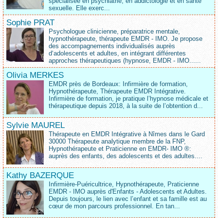
spécialisée en psychiatrie, en addictologie et en santé
sexuelle. Elle exerc...
Sophie PRAT
Psychologue clinicienne, préparatrice mentale,
hypnothérapeute, thérapeute EMDR - IMO. Je propose
des accompagnements individualisés auprès
d‘adolescents et adultes, en intégrant différentes
approches thérapeutiques (hypnose, EMDR - IMO......
Olivia MERKES
EMDR près de Bordeaux: Infirmière de formation,
Hypnothérapeute, Thérapeute EMDR Intégrative.
Infirmière de formation, je pratique l’hypnose médicale et
thérapeutique depuis 2018, à la suite de l’obtention d...
Sylvie MAUREL
Thérapeute en EMDR Intégrative à Nîmes dans le Gard
30000 Thérapeute analytique membre de la FNP,
Hypnothérapeute et Praticienne en EMDR- IMO ®:
auprès des enfants, des adolescents et des adultes....
Kathy BAZERQUE
Infirmière-Puéricultrice, Hypnothérapeute, Praticienne
EMDR - IMO auprès d'Enfants - Adolescents et Adultes.
Depuis toujours, le lien avec l’enfant et sa famille est au
cœur de mon parcours professionnel. En tan...