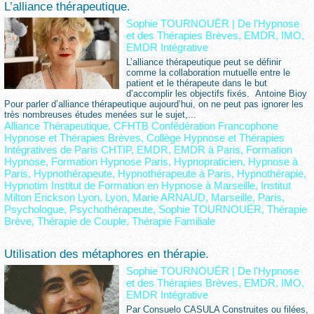
L’alliance thérapeutique.
Sophie TOURNOUËR
|
De l'Hypnose
et des Thérapies Brèves, EMDR, IMO,
EMDR Intégrative
L’alliance thérapeutique peut se définir
comme la collaboration mutuelle entre le
patient et le thérapeute dans le but
d’accomplir les objectifs fixés. Antoine Bioy
Pour parler d’alliance thérapeutique aujourd’hui, on ne peut pas ignorer les
très nombreuses études menées sur le sujet,...
Alliance Thérapeutique
,
CFHTB Confédération Francophone
Hypnose et Thérapies Brèves
,
Collège Hypnose et Thérapies
Intégratives de Paris CHTIP
,
EMDR
,
EMDR à Paris
,
Formation
Hypnose
,
Formation Hypnose Paris
,
Hypnopraticien
,
Hypnose à
Paris
,
Hypnothérapeute
,
Hypnothérapeute à Paris
,
Hypnothérapie
,
Hypnotim Institut de Formation en Hypnose à Marseille
,
Institut
Milton Erickson Lyon
,
Lyon
,
Marie ARNAUD
,
Marseille
,
Paris
,
Psychologue
,
Psychothérapeute
,
Sophie TOURNOUËR
,
Thérapie
Brève
,
Thérapie de Couple
,
Thérapie Familiale
Utilisation des métaphores en thérapie.
Sophie TOURNOUËR
|
De l'Hypnose
et des Thérapies Brèves, EMDR, IMO,
EMDR Intégrative
Par Consuelo CASULA Construites ou filées,