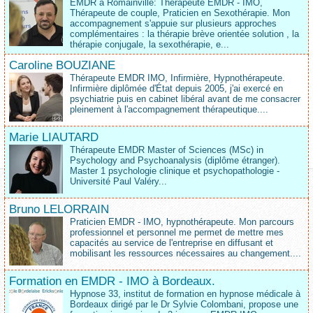
EMDR à Romainville: Thérapeute EMDR - IMO,
Thérapeute de couple, Praticien en Sexothérapie. Mon
accompagnement s'appuie sur plusieurs approches
complémentaires : la thérapie brève orientée solution , la
thérapie conjugale, la sexothérapie, e...
Caroline BOUZIANE
Thérapeute EMDR IMO, Infirmière, Hypnothérapeute.
Infirmière diplômée d'État depuis 2005, j'ai exercé en
psychiatrie puis en cabinet libéral avant de me consacrer
pleinement à l'accompagnement thérapeutique....
Marie LIAUTARD
Thérapeute EMDR Master of Sciences (MSc) in
Psychology and Psychoanalysis (diplôme étranger).
Master 1 psychologie clinique et psychopathologie -
Université Paul Valéry...
Bruno LELORRAIN
Praticien EMDR - IMO, hypnothérapeute. Mon parcours
professionnel et personnel me permet de mettre mes
capacités au service de l'entreprise en diffusant et
mobilisant les ressources nécessaires au changement....
Formation en EMDR - IMO à Bordeaux.
Hypnose 33, institut de formation en hypnose médicale à
Bordeaux dirigé par le Dr Sylvie Colombani, propose une