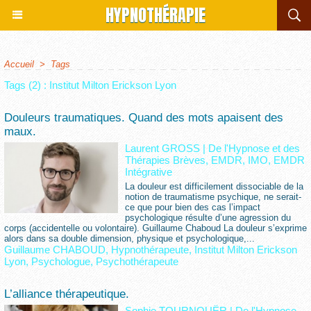
HYPNOTHÉRAPIE
Accueil
>
Tags
Tags (2) : Institut Milton Erickson Lyon
Douleurs traumatiques. Quand des mots apaisent des
maux.
Laurent GROSS
|
De l'Hypnose et des
Thérapies Brèves, EMDR, IMO, EMDR
Intégrative
La douleur est difficilement dissociable de la
notion de traumatisme psychique, ne serait-
ce que pour bien des cas l’impact
psychologique résulte d’une agression du
corps (accidentelle ou volontaire). Guillaume Chaboud La douleur s’exprime
alors dans sa double dimension, physique et psychologique,...
Guillaume CHABOUD
,
Hypnothérapeute
,
Institut Milton Erickson
Lyon
,
Psychologue
,
Psychothérapeute
L’alliance thérapeutique.
Sophie TOURNOUËR
|
De l'Hypnose