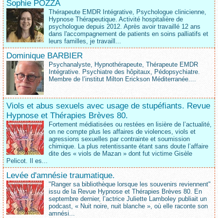
Sophie POZZA
Thérapeute EMDR Intégrative, Psychologue clinicienne,
Hypnose Thérapeutique. Activité hospitalière de
psychologue depuis 2012. Après avoir travaillé 12 ans
dans l'accompagnement de patients en soins palliatifs et
leurs familles, je travaill...
Dominique BARBIER
Psychanalyste, Hypnothérapeute, Thérapeute EMDR
Intégrative. Psychiatre des hôpitaux, Pédopsychiatre.
Membre de l’institut Milton Erickson Méditerranée....
Viols et abus sexuels avec usage de stupéfiants. Revue
Hypnose et Thérapies Brèves 80.
Fortement médiatisées ou restées en lisière de l’actualité,
on ne compte plus les affaires de violences, viols et
agressions sexuelles par contrainte et soumission
chimique. La plus retentissante étant sans doute l’affaire
dite des « viols de Mazan » dont fut victime Gisèle
Pelicot. Il es...
Levée d'amnésie traumatique.
"Ranger sa bibliothèque lorsque les souvenirs reviennent"
issu de la Revue Hypnose et Thérapies Brèves 80. En
septembre dernier, l’actrice Juliette Lamboley publiait un
podcast, « Nuit noire, nuit blanche », où elle raconte son
amnési...