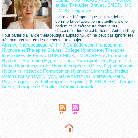
et des Thérapies Brèves, EMDR, IMO,
EMDR Intégrative
L’alliance thérapeutique peut se définir
comme la collaboration mutuelle entre le
patient et le thérapeute dans le but
d’accomplir les objectifs fixés. Antoine Bioy
Pour parler d’alliance thérapeutique aujourd’hui, on ne peut pas ignorer les
très nombreuses études menées sur le sujet,...
Alliance Thérapeutique
,
CFHTB Confédération Francophone
Hypnose et Thérapies Brèves
,
Collège Hypnose et Thérapies
Intégratives de Paris CHTIP
,
EMDR
,
EMDR à Paris
,
Formation
Hypnose
,
Formation Hypnose Paris
,
Hypnopraticien
,
Hypnose à
Paris
,
Hypnothérapeute
,
Hypnothérapeute à Paris
,
Hypnothérapie
,
Hypnotim Institut de Formation en Hypnose à Marseille
,
Institut
Milton Erickson Lyon
,
Lyon
,
Marie ARNAUD
,
Marseille
,
Paris
,
Psychologue
,
Psychothérapeute
,
Sophie TOURNOUËR
,
Thérapie
Brève
,
Thérapie de Couple
,
Thérapie Familiale