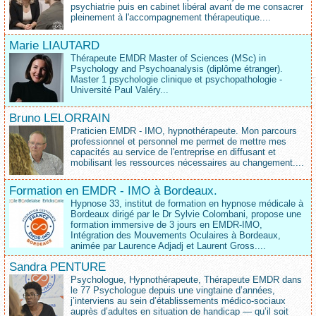
psychiatrie puis en cabinet libéral avant de me consacrer
pleinement à l'accompagnement thérapeutique....
Marie LIAUTARD
Thérapeute EMDR Master of Sciences (MSc) in
Psychology and Psychoanalysis (diplôme étranger).
Master 1 psychologie clinique et psychopathologie -
Université Paul Valéry...
Bruno LELORRAIN
Praticien EMDR - IMO, hypnothérapeute. Mon parcours
professionnel et personnel me permet de mettre mes
capacités au service de l'entreprise en diffusant et
mobilisant les ressources nécessaires au changement....
Formation en EMDR - IMO à Bordeaux.
Hypnose 33, institut de formation en hypnose médicale à
Bordeaux dirigé par le Dr Sylvie Colombani, propose une
formation immersive de 3 jours en EMDR-IMO,
Intégration des Mouvements Oculaires à Bordeaux,
animée par Laurence Adjadj et Laurent Gross....
Sandra PENTURE
Psychologue, Hypnothérapeute, Thérapeute EMDR dans
le 77 Psychologue depuis une vingtaine d’années,
j’interviens au sein d’établissements médico‑sociaux
auprès d’adultes en situation de handicap — qu’il soit