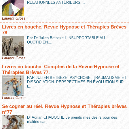
RELATIONNELS ANTÉRIEURS....
Laurent Gross
Livres en bouche. Revue Hypnose et Thérapies Brèves
78.
Par Dr Julien Betbeze L’INSUPPORTABLE AU
QUOTIDIEN....
Laurent Gross
Livres en bouche. Comptes de la Revue Hypnose et
Thérapies Brèves 77.
PAR JULIEN BETBEZE: PSYCHOSE, TRAUMATISME ET
DISSOCIATION. PERSPECTIVES EN ÉVOLUTION SUR
L...
Laurent Gross
Se cogner au réel. Revue Hypnose et Thérapies brèves
n°77
Dr Adrian CHABOCHE Je prends mes désirs pour des
réalités car j...