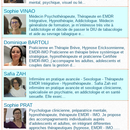
mental, psychique, visuel ou lié...
Sophie VINAO
Médecin Psychothérapeute, Thérapeute en EMDR
Intégrative, Hypnothérapie, Addictologue. Médecin
généraliste de formation, je m’intéresse très vite à
l’addictologie et décide de passer le DIU de tabacologie
et aide au sevrage tabagique e...
Dominique BARTOLI
Praticienne en Thérapie Brève, Hypnose Ericksonnienne,
EMDR-IMO Praticienne en thérapie brève systémique et
stratégique, hypnothérapeute et praticienne Certifiée
EMDR-IMO, j’accompagne les adultes, adolescents et
couples dans la gestion d...
Safia ZAH
Infirmière en pratique avancée - Sexologue - Thérapeute
EMDR Intégrative - Hypnothérapeute.. Safia Zah est
infirmière en pratique avancée et sexologue clinicienne,
spécialisée en psychiatrie, en addictologie et en santé
sexuelle. Elle exerc...
Sophie PRAT
Psychologue clinicienne, préparatrice mentale,
hypnothérapeute, thérapeute EMDR - IMO. Je propose
des accompagnements individualisés auprès
d‘adolescents et adultes, en intégrant différentes
approches thérapeutiques (hypnose, EMDR - IMO......