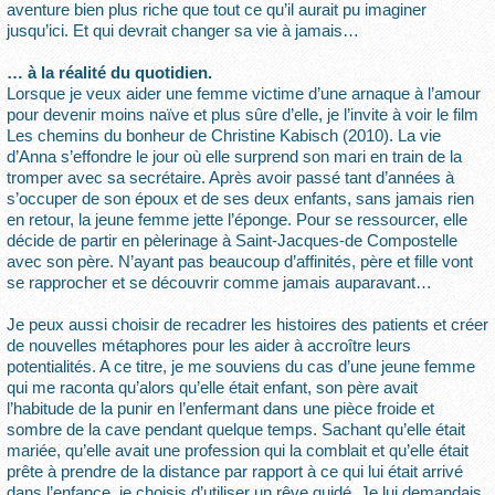
aventure bien plus riche que tout ce qu’il aurait pu imaginer
jusqu’ici. Et qui devrait changer sa vie à jamais…
… à la réalité du quotidien.
Lorsque je veux aider une femme victime d’une arnaque à l’amour
pour devenir moins naïve et plus sûre d’elle, je l’invite à voir le film
Les chemins du bonheur de Christine Kabisch (2010). La vie
d’Anna s’effondre le jour où elle surprend son mari en train de la
tromper avec sa secrétaire. Après avoir passé tant d’années à
s’occuper de son époux et de ses deux enfants, sans jamais rien
en retour, la jeune femme jette l’éponge. Pour se ressourcer, elle
décide de partir en pèlerinage à Saint-Jacques-de Compostelle
avec son père. N’ayant pas beaucoup d’affinités, père et fille vont
se rapprocher et se découvrir comme jamais auparavant…
Je peux aussi choisir de recadrer les histoires des patients et créer
de nouvelles métaphores pour les aider à accroître leurs
potentialités. A ce titre, je me souviens du cas d’une jeune femme
qui me raconta qu’alors qu’elle était enfant, son père avait
l’habitude de la punir en l’enfermant dans une pièce froide et
sombre de la cave pendant quelque temps. Sachant qu’elle était
mariée, qu’elle avait une profession qui la comblait et qu’elle était
prête à prendre de la distance par rapport à ce qui lui était arrivé
dans l’enfance, je choisis d’utiliser un rêve guidé. Je lui demandais