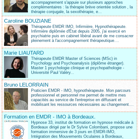
accompagnement s'appuie sur plusieurs approches
complémentaires : la thérapie brève orientée solution , la
thérapie conjugale, la sexothérapie, e...
Caroline BOUZIANE
Thérapeute EMDR IMO, Infirmière, Hypnothérapeute.
Infirmière diplômée d'État depuis 2005, j'ai exercé en
psychiatrie puis en cabinet libéral avant de me consacrer
pleinement à l'accompagnement thérapeutique....
Marie LIAUTARD
Thérapeute EMDR Master of Sciences (MSc) in
Psychology and Psychoanalysis (diplôme étranger).
Master 1 psychologie clinique et psychopathologie -
Université Paul Valéry...
Bruno LELORRAIN
Praticien EMDR - IMO, hypnothérapeute. Mon parcours
professionnel et personnel me permet de mettre mes
capacités au service de l'entreprise en diffusant et
mobilisant les ressources nécessaires au changement....
Formation en EMDR - IMO à Bordeaux.
Hypnose 33, institut de formation en hypnose médicale à
Bordeaux dirigé par le Dr Sylvie Colombani, propose une
formation immersive de 3 jours en EMDR-IMO,
Intégration des Mouvements Oculaires à Bordeaux,