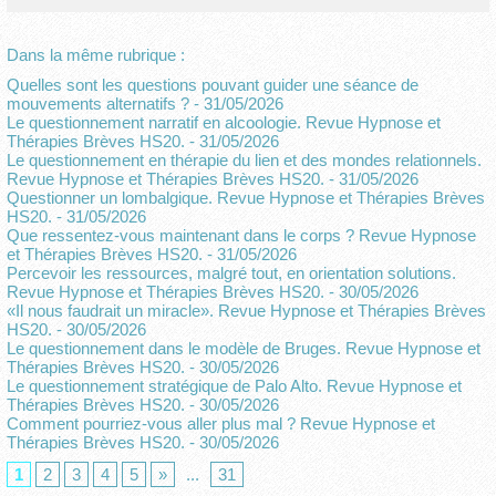
Dans la même rubrique :
Quelles sont les questions pouvant guider une séance de
mouvements alternatifs ?
- 31/05/2026
Le questionnement narratif en alcoologie. Revue Hypnose et
Thérapies Brèves HS20.
- 31/05/2026
Le questionnement en thérapie du lien et des mondes relationnels.
Revue Hypnose et Thérapies Brèves HS20.
- 31/05/2026
Questionner un lombalgique. Revue Hypnose et Thérapies Brèves
HS20.
- 31/05/2026
Que ressentez-vous maintenant dans le corps ? Revue Hypnose
et Thérapies Brèves HS20.
- 31/05/2026
Percevoir les ressources, malgré tout, en orientation solutions.
Revue Hypnose et Thérapies Brèves HS20.
- 30/05/2026
«Il nous faudrait un miracle». Revue Hypnose et Thérapies Brèves
HS20.
- 30/05/2026
Le questionnement dans le modèle de Bruges. Revue Hypnose et
Thérapies Brèves HS20.
- 30/05/2026
Le questionnement stratégique de Palo Alto. Revue Hypnose et
Thérapies Brèves HS20.
- 30/05/2026
Comment pourriez-vous aller plus mal ? Revue Hypnose et
Thérapies Brèves HS20.
- 30/05/2026
1
2
3
4
5
»
...
31