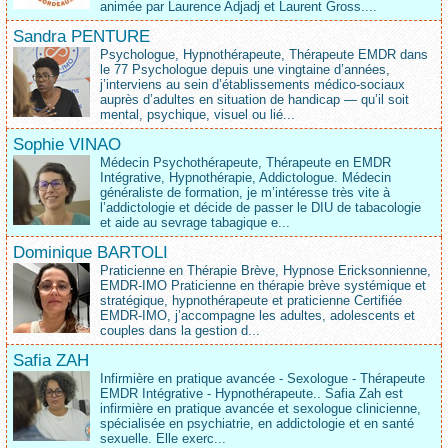
animée par Laurence Adjadj et Laurent Gross....
Sandra PENTURE
Psychologue, Hypnothérapeute, Thérapeute EMDR dans
le 77 Psychologue depuis une vingtaine d’années,
j’interviens au sein d’établissements médico‑sociaux
auprès d’adultes en situation de handicap — qu’il soit
mental, psychique, visuel ou lié...
Sophie VINAO
Médecin Psychothérapeute, Thérapeute en EMDR
Intégrative, Hypnothérapie, Addictologue. Médecin
généraliste de formation, je m’intéresse très vite à
l’addictologie et décide de passer le DIU de tabacologie
et aide au sevrage tabagique e...
Dominique BARTOLI
Praticienne en Thérapie Brève, Hypnose Ericksonnienne,
EMDR-IMO Praticienne en thérapie brève systémique et
stratégique, hypnothérapeute et praticienne Certifiée
EMDR-IMO, j’accompagne les adultes, adolescents et
couples dans la gestion d...
Safia ZAH
Infirmière en pratique avancée - Sexologue - Thérapeute
EMDR Intégrative - Hypnothérapeute.. Safia Zah est
infirmière en pratique avancée et sexologue clinicienne,
spécialisée en psychiatrie, en addictologie et en santé
sexuelle. Elle exerc...