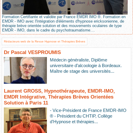
Formation Certifiante et validée par France EMDR IMO ®. Formation en
EMDR - IMO avec l'Intégration d'éléments d'hypnose ericksonienne, de
thérapie brève orientée solution et des mouvements oculaires de type
EMDR - IMO, dans le cadre du psychotraumatisme....
Rédacteurs web de la Revue Hypnose et Thérapies Brèves
Dr Pascal VESPROUMIS
Médecin généraliste, Diplôme
universitaire d’alcoologie à Bordeaux.
Maître de stage des universités...
Laurent GROSS, Hypnothérapeute, EMDR-IMO,
EMDR Intégrative, Thérapies Brèves Orientées
Solution à Paris 11
- Vice-Président de France EMDR-IMO
® - Président du CHTIP, Collège
d'Hypnose et thérapies...