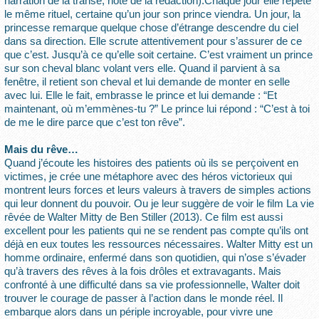
narration de la transe, note de la rédaction).Chaque jour elle répète
le même rituel, certaine qu’un jour son prince viendra. Un jour, la
princesse remarque quelque chose d’étrange descendre du ciel
dans sa direction. Elle scrute attentivement pour s’assurer de ce
que c’est. Jusqu’à ce qu’elle soit certaine. C’est vraiment un prince
sur son cheval blanc volant vers elle. Quand il parvient à sa
fenêtre, il retient son cheval et lui demande de monter en selle
avec lui. Elle le fait, embrasse le prince et lui demande : “Et
maintenant, où m’emmènes-tu ?” Le prince lui répond : “C’est à toi
de me le dire parce que c’est ton rêve”.
Mais du rêve…
Quand j’écoute les histoires des patients où ils se perçoivent en
victimes, je crée une métaphore avec des héros victorieux qui
montrent leurs forces et leurs valeurs à travers de simples actions
qui leur donnent du pouvoir. Ou je leur suggère de voir le film La vie
rêvée de Walter Mitty de Ben Stiller (2013). Ce film est aussi
excellent pour les patients qui ne se rendent pas compte qu’ils ont
déjà en eux toutes les ressources nécessaires. Walter Mitty est un
homme ordinaire, enfermé dans son quotidien, qui n’ose s’évader
qu’à travers des rêves à la fois drôles et extravagants. Mais
confronté à une difficulté dans sa vie professionnelle, Walter doit
trouver le courage de passer à l’action dans le monde réel. Il
embarque alors dans un périple incroyable, pour vivre une