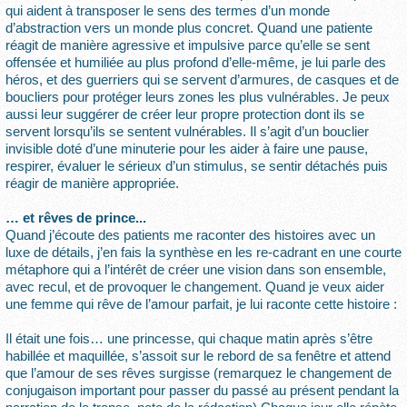
qui aident à transposer le sens des termes d’un monde
d’abstraction vers un monde plus concret. Quand une patiente
réagit de manière agressive et impulsive parce qu’elle se sent
offensée et humiliée au plus profond d’elle-même, je lui parle des
héros, et des guerriers qui se servent d’armures, de casques et de
boucliers pour protéger leurs zones les plus vulnérables. Je peux
aussi leur suggérer de créer leur propre protection dont ils se
servent lorsqu’ils se sentent vulnérables. Il s’agit d’un bouclier
invisible doté d’une minuterie pour les aider à faire une pause,
respirer, évaluer le sérieux d’un stimulus, se sentir détachés puis
réagir de manière appropriée.
… et rêves de prince...
Quand j’écoute des patients me raconter des histoires avec un
luxe de détails, j’en fais la synthèse en les re-cadrant en une courte
métaphore qui a l’intérêt de créer une vision dans son ensemble,
avec recul, et de provoquer le changement. Quand je veux aider
une femme qui rêve de l’amour parfait, je lui raconte cette histoire :
Il était une fois… une princesse, qui chaque matin après s’être
habillée et maquillée, s’assoit sur le rebord de sa fenêtre et attend
que l’amour de ses rêves surgisse (remarquez le changement de
conjugaison important pour passer du passé au présent pendant la