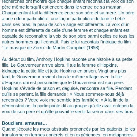
recherches ont montré que chaque enfant reconnaît la voix de son
père même lorsqu’il est encore dans le ventre de sa maman.
Chaque enfant fait la différence entre son père et sa mère. Un père
a une odeur particulière, une façon particulière de tenir le bébé
dans ses bras, la peau de son visage est différente. La voix d’un
homme est différente de celle d’une femme et chaque enfant est
capable de reconnaître la voix de son père parmi celles de tous les
autres hommes qu’il connaît. Puis je lui racontais l’intrigue du film
“Le masque de Zorro” de Martin Campbell (1998).
Au début du film, Anthony Hopkins raconte une histoire à sa petite
fille. Le Gouverneur arrive alors, il tue la femme d’Hopkins,
kidnappe la petite fille et jette Hopkins en prison. Vingt ans plus
tard, le Gouverneur revient dans le même village avec la fille
d’Hopkins qui est persuadée que le Gouverneur est son père.
Hopkins s’évade de prison et, déguisé, rencontre sa fille. Pendant
qu’ils se parlent, la fille demande : « Nous sommes-nous déjà
rencontrés ? Votre voix me semble très familière. » A la fin de la
démonstration, la participante dit au groupe qu’elle avait entendu la
voix de son père et qu’elle pouvait le sentir la serrer dans ses bras.
Boucliers, armures…
Quand j’écoute les mots abstraits prononcés par les patients, je les
transforme en termes concrets et en expériences, en métaphores