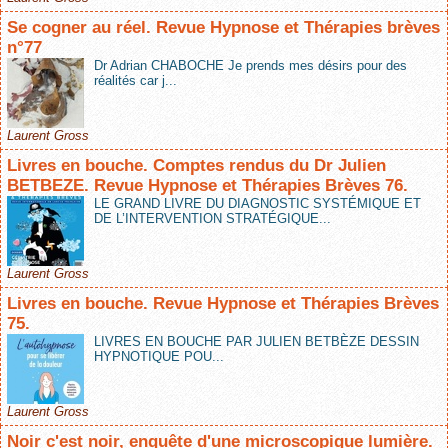
Se cogner au réel. Revue Hypnose et Thérapies brèves
n°77
Dr Adrian CHABOCHE Je prends mes désirs pour des
réalités car j...
Laurent Gross
Livres en bouche. Comptes rendus du Dr Julien
BETBEZE. Revue Hypnose et Thérapies Brèves 76.
LE GRAND LIVRE DU DIAGNOSTIC SYSTÉMIQUE ET
DE L’INTERVENTION STRATÉGIQUE...
Laurent Gross
Livres en bouche. Revue Hypnose et Thérapies Brèves
75.
LIVRES EN BOUCHE PAR JULIEN BETBÈZE DESSIN
HYPNOTIQUE POU...
Laurent Gross
Noir c'est noir, enquête d'une microscopique lumière.