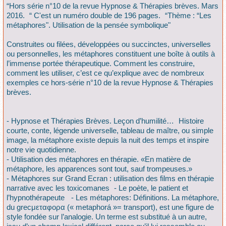
“Hors série n°10 de la revue Hypnose & Thérapies brèves. Mars
2016. “ C'est un numéro double de 196 pages. “Thème : “Les
métaphores". Utilisation de la pensée symbolique"
Construites ou filées, développées ou succinctes, universelles
ou personnelles, les métaphores constituent une boîte à outils à
l’immense portée thérapeutique. Comment les construire,
comment les utiliser, c’est ce qu’explique avec de nombreux
exemples ce hors-série n°10 de la revue Hypnose & Thérapies
brèves.
- Hypnose et Thérapies Brèves. Leçon d’humilité… Histoire
courte, conte, légende universelle, tableau de maître, ou simple
image, la métaphore existe depuis la nuit des temps et inspire
notre vie quotidienne.
- Utilisation des métaphores en thérapie. «En matière de
métaphore, les apparences sont tout, sauf trompeuses.»
- Métaphores sur Grand Ecran : utilisation des films en thérapie
narrative avec les toxicomanes - Le poète, le patient et
l’hypnothérapeute - Les métaphores: Définitions. La métaphore,
du grecμεταφορα (« metaphorá »= transport), est une figure de
style fondée sur l’analogie. Un terme est substitué à un autre,