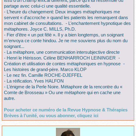
issu d’un champ lexical différent, parce qu’il lui ressemble ou
partage avec celui-ci une qualité essentielle.
- L’heure du changement: Deux images métaphoriques me
servent « d’accroche » quand les patients les remarquent dans
mon cabinet de consultations. - L’enchantement hypnotique des
métaphores. Joyce C. MILLS, Ph.D.
- Fier d’être « un pot fêlé ». Il y a bien longtemps, un soignant
m’envoya ce conte hindou. Je ne me souviens plus du nom du
soignant...
- La métaphore, une communication intersubjective directe
- Henri le Hérisson. Céline BENHARROCH LEININGER -
Création et utilisation de contes métaphoriques en hypnose -
Les histoires de grand-père. Marco KLOP
- Le nez fin. Camille ROCHE-DJEFFEL
- La réification. Yves HALFON
- L’énigme de la Perle Noire. Métaphore de la rencontre du «
Comte de Brosseau » Ou une métaphore qui en cache une
autre.
Pour acheter ce numéro de la Revue Hypnose & Thérapies
Brèves à l’unité, ou vous abonner, cliquez ici