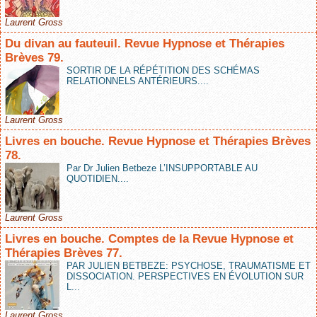
Laurent Gross
Du divan au fauteuil. Revue Hypnose et Thérapies
Brèves 79.
SORTIR DE LA RÉPÉTITION DES SCHÉMAS
RELATIONNELS ANTÉRIEURS....
Laurent Gross
Livres en bouche. Revue Hypnose et Thérapies Brèves
78.
Par Dr Julien Betbeze L’INSUPPORTABLE AU
QUOTIDIEN....
Laurent Gross
Livres en bouche. Comptes de la Revue Hypnose et
Thérapies Brèves 77.
PAR JULIEN BETBEZE: PSYCHOSE, TRAUMATISME ET
DISSOCIATION. PERSPECTIVES EN ÉVOLUTION SUR
L...
Laurent Gross