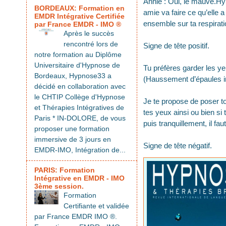
Annie : Oui, le mauve.Hyp
BORDEAUX: Formation en
amie va faire ce qu’elle a
EMDR Intégrative Certifiée
ensemble sur ta respirati
par France EMDR - IMO ®
Après le succès
rencontré lors de
Signe de tête positif.
notre formation au Diplôme
Universitaire d'Hypnose de
Tu préfères garder les ye
Bordeaux, Hypnose33 a
(Haussement d’épaules in
décidé en collaboration avec
le CHTIP Collège d'Hypnose
Je te propose de poser t
et Thérapies Intégratives de
tes yeux ainsi ou bien si 
Paris * IN-DOLORE, de vous
puis tranquillement, il fa
proposer une formation
immersive de 3 jours en
Signe de tête négatif.
EMDR-IMO, Intégration de...
PARIS: Formation
Intégrative en EMDR - IMO
3ème session.
Formation
Certifiante et validée
par France EMDR IMO ®.