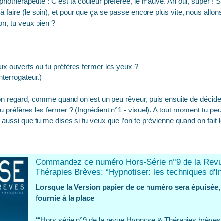
nothérapeute : C’est ta couleur préférée, le mauve. Ah oui, super ! S
 à faire (le soin), et pour que ça se passe encore plus vite, nous allo
on, tu veux bien ?
ux ouverts ou tu préfères fermer les yeux ?
terrogateur.)
on regard, comme quand on est un peu rêveur, puis ensuite de décider
tu préfères les fermer ? (Ingrédient n°1 - visuel). A tout moment tu pe
ut aussi que tu me dises si tu veux que l’on te prévienne quand on fait l
Commandez ce numéro Hors-Série n°9 de la Rev
Thérapies Brèves: “Hypnotiser: les techniques d'I
Lorsque la Version papier de ce numéro sera épuisée,
fournie à la place
““Hors série n°9 de la revue Hypnose & Thérapies brèves