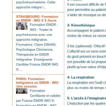
psychotraumatisme. Cette
Il est souvent difficile d
approche intègre l...
pour permettre au patient 
s’aider de musique ou de 
STRASBOURG: Formation
en EMDR - IMO ® 3 Jours
Formation EMDR -
3- Kinesthésique
IMO : Traiter le
Accompagner le patient d
psychotrauma avec une
moins de mieux se resse
approche intégrative.
Formatrice: Claire DAHAN,
3 bis (optionnel)- Olfactif 
Psychologue Clinicienne,
L’olfactif est un sens e
Thérapeute en EMDR
du goût présent en bouch
Intégrative. Enseignante
est possible de lui propos
Certifiée France EMDR IMO
plutôt qu’une odeur d’hôpi
®....
4- La respiration
PARIS: Formation
La respiration est l’outil
Intégrative en EMDR - IMO
1ère session.
plus ou moins de temps se
Formation
Certifiante et validée
5- L’accès à l’imaginair
par France EMDR IMO ®.
L’induction par les quatr
Formation en EMDR - IMO