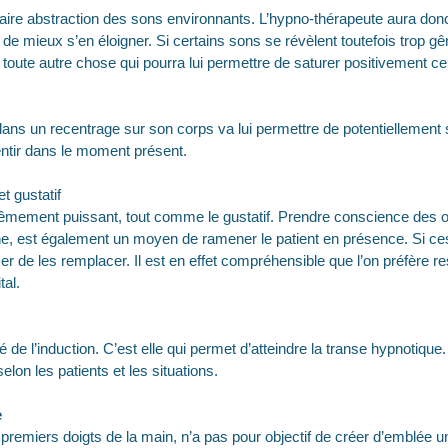
e faire abstraction des sons environnants. L’hypno-thérapeute aura donc t
de mieux s’en éloigner. Si certains sons se révèlent toutefois trop gên
toute autre chose qui pourra lui permettre de saturer positivement ce
ans un recentrage sur son corps va lui permettre de potentiellement 
ntir dans le moment présent.
et gustatif
xtrêmement puissant, tout comme le gustatif. Prendre conscience des
e, est également un moyen de ramener le patient en présence. Si ces 
er de les remplacer. Il est en effet compréhensible que l’on préfère re
tal.
 clé de l’induction. C’est elle qui permet d’atteindre la transe hypnotiqu
lon les patients et les situations.
e
e premiers doigts de la main, n’a pas pour objectif de créer d’emblée u