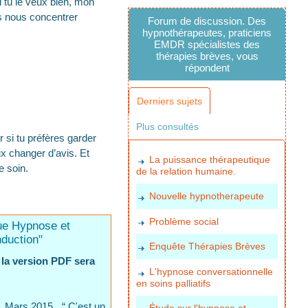
i tu le veux bien, mon
ns nous concentrer
Forum de discussion. Des
hypnothérapeutes, praticiens
EMDR spécialistes des
thérapies brèves, vous
répondent
Derniers sujets
Plus consultés
 si tu préfères garder
ux changer d’avis. Et
La puissance thérapeutique
e soin.
de la relation humaine.
Nouvelle hypnotherapeute
Problème social
ue Hypnose et
nduction"
Enquête Thérapies Brèves
 la version PDF sera
L'hypnose conversationnelle
en soins palliatifs
. Mars 2015. “ C'est un
Étude sur l'hypnose et