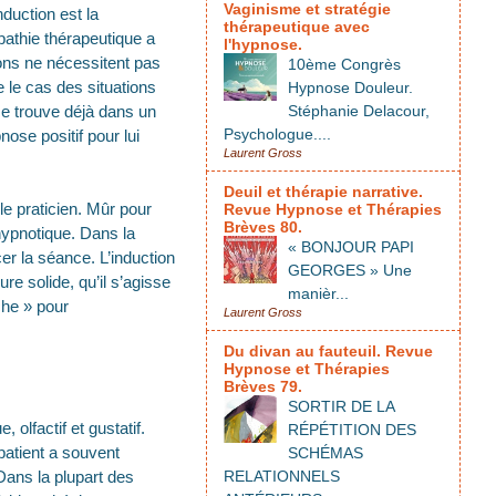
Vaginisme et stratégie
nduction est la
thérapeutique avec
pathie thérapeutique a
l'hypnose.
ions ne nécessitent pas
10ème Congrès
e le cas des situations
Hypnose Douleur.
se trouve déjà dans un
Stéphanie Delacour,
Psychologue....
nose positif pour lui
Laurent Gross
Deuil et thérapie narrative.
le praticien. Mûr pour
Revue Hypnose et Thérapies
Brèves 80.
hypnotique. Dans la
« BONJOUR PAPI
er la séance. L’induction
GEORGES » Une
re solide, qu’il s’agisse
manièr...
che » pour
Laurent Gross
Du divan au fauteuil. Revue
Hypnose et Thérapies
Brèves 79.
SORTIR DE LA
 olfactif et gustatif.
RÉPÉTITION DES
patient a souvent
SCHÉMAS
 Dans la plupart des
RELATIONNELS