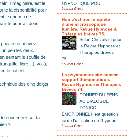
in, l’imaginaire, est le
HYPNOTIQUE POU...
Laurent Gross
te la disponibilité pour
ent le chemin de
Noir c'est noir, enquête
aliste pourrait donc
d'une microscopique
lumière. Revue Hypnose &
Thérapies brèves 75.
Solen Chezalviel pour
, puis vous pouvez
la Revue Hypnose et
e un peu les deux.
Thérapies Brèves
en sentant le souffle de
75....
ranquille, libre…), voilà,
Laurent Gross
c le patient.
La psychomotricité comme
support thérapeutique.
technique des cinq doigts
Revue Hypnose & Thérapies
Brèves 74.
DONNER DU SENS
AU DIALOGUE
TONICO-
ÉMOTIONNEL Il est question
 te concentrer sur ta
ici de l’utilisation de l’hypnos...
bien ?
Laurent Gross