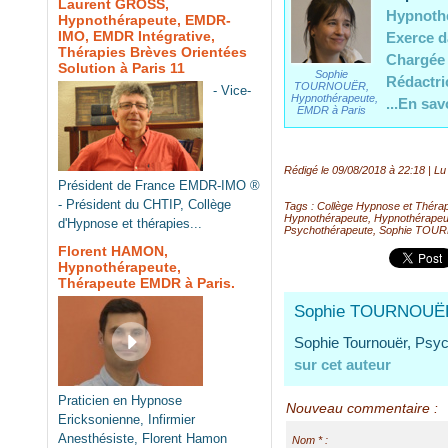
Laurent GROSS,
Hypnothé
Hypnothérapeute, EMDR-
IMO, EMDR Intégrative,
Exerce d
Thérapies Brèves Orientées
Chargée 
Solution à Paris 11
Sophie
Rédactri
TOURNOUËR,
- Vice-
Hypnothérapeute,
...En sav
EMDR à Paris
Rédigé le 09/08/2018 à 22:18 | Lu
Président de France EMDR-IMO ®
- Président du CHTIP, Collège
Tags
:
Collège Hypnose et Thérap
Hypnothérapeute
,
Hypnothérapeut
d'Hypnose et thérapies...
Psychothérapeute
,
Sophie TOU
Florent HAMON,
Hypnothérapeute,
Thérapeute EMDR à Paris.
Sophie TOURNOUË
Sophie Tournouër, Psych
sur cet auteur
Praticien en Hypnose
Nouveau commentaire :
Ericksonienne, Infirmier
Anesthésiste, Florent Hamon
Nom * :