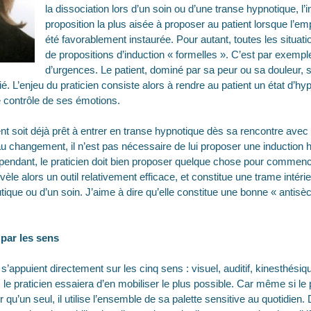
la dissociation lors d’un soin ou d’une transe hypnotique, l’i
proposition la plus aisée à proposer au patient lorsque l’em
été favorablement instaurée. Pour autant, toutes les situat
de propositions d’induction « formelles ». C’est par exempl
d’urgences. Le patient, dominé par sa peur ou sa douleur, 
. L’enjeu du praticien consiste alors à rendre au patient un état d’hyp
e contrôle de ses émotions.
ient soit déjà prêt à entrer en transe hypnotique dès sa rencontre avec 
 au changement, il n’est pas nécessaire de lui proposer une induction 
ependant, le praticien doit bien proposer quelque chose pour commenc
èle alors un outil relativement efficace, et constitue une trame intérieu
que ou d’un soin. J’aime à dire qu’elle constitue une bonne « antisè
par les sens
s’appuient directement sur les cinq sens : visuel, auditif, kinesthésique,
 le praticien essaiera d’en mobiliser le plus possible. Car même si le 
r qu’un seul, il utilise l’ensemble de sa palette sensitive au quotidien.