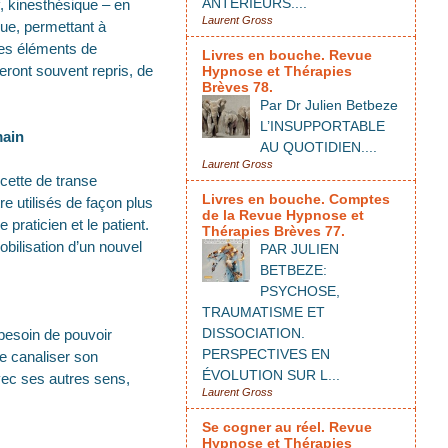
ANTÉRIEURS....
if, kinesthésique – en
Laurent Gross
que, permettant à
 les éléments de
Livres en bouche. Revue
seront souvent repris, de
Hypnose et Thérapies
Brèves 78.
Par Dr Julien Betbeze
L’INSUPPORTABLE
main
AU QUOTIDIEN....
Laurent Gross
ecette de transe
Livres en bouche. Comptes
re utilisés de façon plus
de la Revue Hypnose et
praticien et le patient.
Thérapies Brèves 77.
obilisation d’un nouvel
PAR JULIEN
BETBEZE:
PSYCHOSE,
TRAUMATISME ET
DISSOCIATION.
 besoin de pouvoir
PERSPECTIVES EN
e canaliser son
ÉVOLUTION SUR L...
avec ses autres sens,
Laurent Gross
Se cogner au réel. Revue
Hypnose et Thérapies