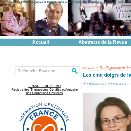
Hypnose EMDR Intégrative et thérapie brève à Paris, Marseille, Bordeaux et ailleurs en France. R
Hypnose Thérapeutique, Thérapie
Accueil
Abstracts de la Revue
Accueil
>
De l'Hypnose et de
Les cinq doigts de l
Se réassocier pour mieux se
FRANCE EMDR - IMO
Registre des Thérapeutes Certifiés et Annuaire
des Formations Officielles