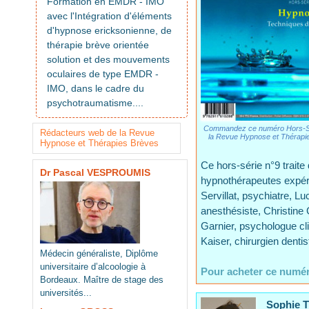
Formation en EMDR - IMO
avec l'Intégration d'éléments
d'hypnose ericksonienne, de
thérapie brève orientée
solution et des mouvements
oculaires de type EMDR -
IMO, dans le cadre du
psychotraumatisme....
Commandez ce numéro Hors-Sé
Rédacteurs web de la Revue
la Revue Hypnose et Thérapi
Hypnose et Thérapies Brèves
Ce hors-série n°9 traite
Dr Pascal VESPROUMIS
hypnothérapeutes expéri
Servillat, psychiatre, 
anesthésiste, Christine 
Garnier, psychologue cl
Kaiser, chirurgien denti
Médecin généraliste, Diplôme
universitaire d’alcoologie à
Pour acheter ce numér
Bordeaux. Maître de stage des
universités...
Sophie