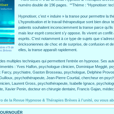
numéro double de 196 pages. ““Thème : “Hypnotiser: tech
Hypnotiser, c’est « induire » la transe pour permettre la th
L’hypnotisation et le travail thérapeutique sont bien deux
patients souhaitent inconsciemment la transe parce qu’ils
mais leur esprit conscient s’y oppose. Ils vivent un conflit
esprits. C’est notamment à ce type de sujets que s’adres
éricksoniennes de choc et de surprise, de confusion et de
rie n°9 de
elles, la transe apparaît rapidement.
es Brèves
 des multiples techniques qui permettent l’entrée en hypnose. Ses au
mentés : Yves Halfon, psychologue clinicien, Dominique Megglé, psy
Luc Farcy, psychiatre, Gaston Brosseau, psychologue, Delphine Provo
Guilloux, psychothérapeute, Jean-Pierre Courtial, chercheur en psych
inicien, Laurent Gross, psychothérapeute, Isabelle Ignace, psycholog
ste, Xavier Penin, docteur en chirurgie dentaire, Francis Gajan, médec
o de la Revue Hypnose & Thérapies Brèves à l’unité, ou vous abo
 TOURNOUËR