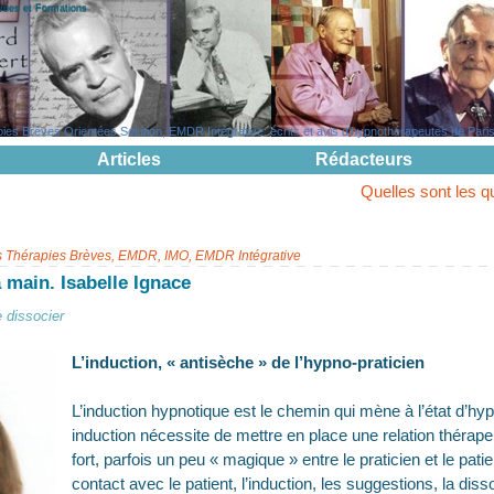
evues et Formations
s Brèves Orientées Solution, EMDR Intégrative: écrits et avis d'hypnothérapeutes de Paris, 
Articles
Rédacteurs
Quelles sont les questions pouva
s Thérapies Brèves, EMDR, IMO, EMDR Intégrative
a main. Isabelle Ignace
 dissocier
L’induction, « antisèche » de l’hypno-praticien
L’induction hypnotique est le chemin qui mène à l’état d’h
induction nécessite de mettre en place une relation thérapeu
fort, parfois un peu « magique » entre le praticien et le patie
contact avec le patient, l’induction, les suggestions, la diss