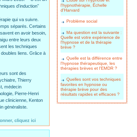
l'hypnothérapie, Échelle
niques d'induction"
d'Harvard
érapie qui va suivre.
Problème social
 temps séparés. Certains
Ma question est la suivante :
 savent en avoir besoin,
Quelle est votre expérience de
 aigu entre leurs deux
l'hypnose et de la thérapie
sent les techniques
brève ?
 doubles liens. Grâce à
Quelle est la différence entre
l'hypnose thérapeutique, les
thérapies brèves et l'EMDR ?
teurs sont des
Quelles sont vos techniques
chiatre, Thierry
favorites en hypnose ou
st, médecin
thérapie brève pour des
ologie, Pierre-Henri
résultats rapides et efficaces ?
ue clinicienne, Kenton
in généraliste.
nner, cliquez ici