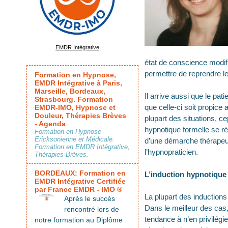
EMDR Intégrative
état de conscience modifié
permettre de reprendre l
Formation en Hypnose,
EMDR Intégrative à Paris,
Marseille, Bordeaux,
Il arrive aussi que le pat
Strasbourg. Formation
que celle-ci soit propice
EMDR-IMO, Hypnose et
Douleur, Thérapies Brèves
plupart des situations, c
- Agenda
hypnotique formelle se rév
Formation en Hypnose
Ericksonienne et Médicale.
d’une démarche thérapeuti
Formation en EMDR Intégrative,
l’hypnopraticien.
Thérapies Brèves.
BORDEAUX: Formation en
L’induction hypnotique 
EMDR Intégrative Certifiée
par France EMDR - IMO ®
La plupart des inductions 
Après le succès
Dans le meilleur des cas,
rencontré lors de
tendance à n’en privilégie
notre formation au Diplôme