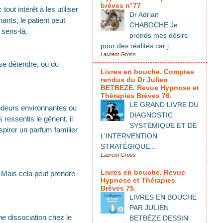
brèves n°77
out intérêt à les utiliser
Dr Adrian
ants, le patient peut
CHABOCHE Je
 sens-là.
prends mes désirs
pour des réalités car j...
Laurent Gross
se détendre, ou du
Livres en bouche. Comptes
rendus du Dr Julien
BETBEZE. Revue Hypnose et
Thérapies Brèves 76.
LE GRAND LIVRE DU
 odeurs environnantes ou
DIAGNOSTIC
ressentis le gênent, il
SYSTÉMIQUE ET DE
spirer un parfum familier
L’INTERVENTION
STRATÉGIQUE...
Laurent Gross
Livres en bouche. Revue
e. Mais cela peut prendre
Hypnose et Thérapies
Brèves 75.
LIVRES EN BOUCHE
PAR JULIEN
ne dissociation chez le
BETBÈZE DESSIN