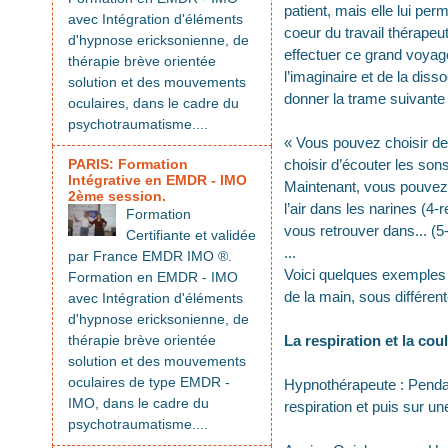
patient, mais elle lui per
avec Intégration d'éléments
coeur du travail thérapeu
d'hypnose ericksonienne, de
effectuer ce grand voyag
thérapie brève orientée
l’imaginaire et de la diss
solution et des mouvements
donner la trame suivante 
oculaires, dans le cadre du
psychotraumatisme....
« Vous pouvez choisir de
PARIS: Formation
choisir d’écouter les sons
Intégrative en EMDR - IMO
Maintenant, vous pouvez s
2ème session.
l’air dans les narines (4-
Formation
vous retrouver dans... (
Certifiante et validée
...
par France EMDR IMO ®.
Voici quelques exemples 
Formation en EMDR - IMO
de la main, sous différen
avec Intégration d'éléments
d'hypnose ericksonienne, de
thérapie brève orientée
La respiration et la cou
solution et des mouvements
oculaires de type EMDR -
Hypnothérapeute : Pendant 
IMO, dans le cadre du
respiration et puis sur u
psychotraumatisme....