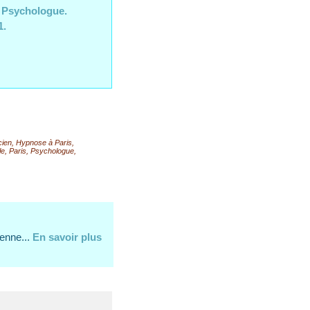
 Psychologue.
1.
cien
,
Hypnose à Paris
,
le
,
Paris
,
Psychologue
,
ienne...
En savoir plus