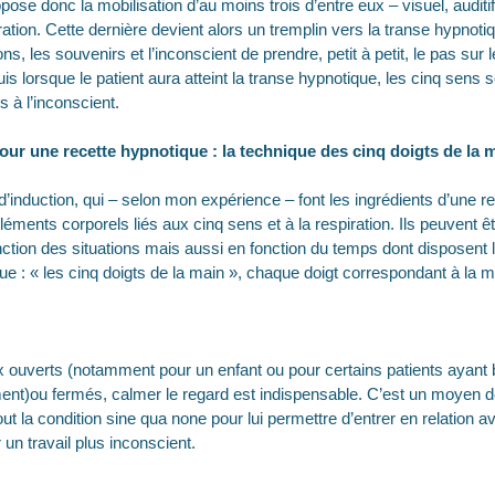
ropose donc la mobilisation d’au moins trois d’entre eux – visuel, audit
ration. Cette dernière devient alors un tremplin vers la transe hypnoti
ons, les souvenirs et l’inconscient de prendre, petit à petit, le pas sur
is lorsque le patient aura atteint la transe hypnotique, les cinq sens 
s à l’inconscient.
ur une recette hypnotique : la technique des cinq doigts de la 
’induction, qui – selon mon expérience – font les ingrédients d’une r
éléments corporels liés aux cinq sens et à la respiration. Ils peuvent êt
ion des situations mais aussi en fonction du temps dont disposent le 
e : « les cinq doigts de la main », chaque doigt correspondant à la m
ux ouverts (notamment pour un enfant ou pour certains patients ayant
ment)ou fermés, calmer le regard est indispensable. C’est un moyen d
out la condition sine qua none pour lui permettre d’entrer en relation 
un travail plus inconscient.