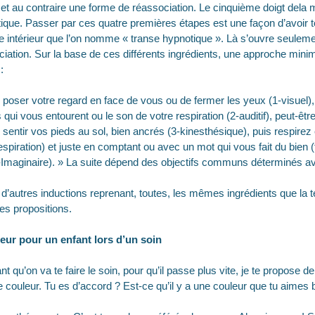
met au contraire une forme de réassociation. Le cinquième doigt dela ma
tique. Passer par ces quatre premières étapes est une façon d’avoir tou
e intérieur que l’on nomme « transe hypnotique ». Là s’ouvre seulem
ociation. Sur la base de ces différents ingrédients, une approche minim
:
 poser votre regard en face de vous ou de fermer les yeux (1-visuel)
 qui vous entourent ou le son de votre respiration (2-auditif), peut-êtr
entir vos pieds au sol, bien ancrés (3-kinesthésique), puis respirez 
respiration) et juste en comptant ou avec un mot qui vous fait du bien (t
5-Imaginaire). » La suite dépend des objectifs communs déterminés ave
d’autres inductions reprenant, toutes, les mêmes ingrédients que la 
tes propositions.
leur pour un enfant lors d’un soin
qu’on va te faire le soin, pour qu’il passe plus vite, je te propose de
ne couleur. Tu es d’accord ? Est-ce qu’il y a une couleur que tu aimes 