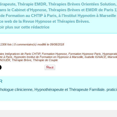
rapeute, Thérapie EMDR, Thérapies Brèves Orientées Solution,
ans le Cabinet d'Hypnose, Thérapies Brèves et EMDR de Paris 1
de Formation au CHTIP à Paris,
à l’Institut Hypnotim à Marseille
ce web de la Revue Hypnose et Thérapies Brèves.
oir plus sur cette rédactrice
 1306 fois |
0
commentaire(s) modifié le 09/08/2018
ies Intégratives de Paris CHTIP
,
Formation Hypnose
,
Formation Hypnose Paris
,
Hypnoprati
e à Paris
,
Hypnotim Institut de Formation en Hypnose à Marseille
,
Isabelle IGNACE
,
Marseil
RNOUËR
,
Thérapie Brève
,
Thérapie de Couple
R
ologue clinicienne, Hypnothérapeute et Thérapeute Familiale. pratic