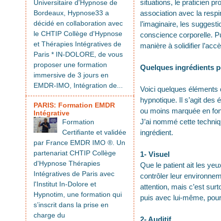
situations, le praticien p
Universitaire d'Hypnose de
Bordeaux, Hypnose33 a
association avec la respi
décidé en collaboration avec
l’imaginaire, les suggesti
le CHTIP Collège d'Hypnose
conscience corporelle. Pu
et Thérapies Intégratives de
manière à solidifier l’accè
Paris * IN-DOLORE, de vous
proposer une formation
Quelques ingrédients po
immersive de 3 jours en
EMDR-IMO, Intégration de...
Voici quelques éléments d
hypnotique. Il s’agit des 
PARIS: Formation EMDR
ou moins marquée en fonct
Intégrative
J’ai nommé cette techniqu
Formation
Certifiante et validée
ingrédient.
par France EMDR IMO ®. Un
partenariat CHTIP Collège
1- Visuel
d'Hypnose Thérapies
Que le patient ait les ye
Intégratives de Paris avec
contrôler leur environne
l'Institut In-Dolore et
attention, mais c’est surt
Hypnotim, une formation qui
puis avec lui-même, pour 
s’inscrit dans la prise en
charge du
2- Auditif