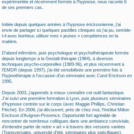
expérimentée et récemment formée à l’hypnose, nous raconte 6
de ses premiers cas.
Initiée depuis quelques années à l’hypnose éricksonienne, j’ai
envie de partager ici quelques pastilles cliniques où j’ai pu, semble-
t-il avec bonheur, utiliser mes « jeunes » compétences en la
matière.
D’abord infirmière, puis psychologue et psychothérapeute formée
depuis longtemps à la Gestalt-thérapie (1984), à diverses
techniques psycho-corporelles (1989-96), et plus récemment à
l’EMDR (depuis 1997), j’ai été sensibilisée une première fois à
l’hypnothérapie à l’occasion d’un séminaire avec Carol Erickson en
1995.
Depuis 2003, j’apprends à mieux connaître cet outil fantastique.
J’ai suivi une première formation à Lyon, puis plusieurs séminaires
d’hypnose centrée sur le corps (avec Maggie Phillips, Christian
Flèche). En 2006, j’ai découvert, près de chez moi, l’Institut Milton
Erickson d’Avignon-Provence. Opportunité fort agréable de
rencontrer de nombreux collègues dans une ambiance conviviale,
d’entendre parler de notre « art » à travers des versions variées
(Transversales, université d’été, séminaires plus spécifiques).