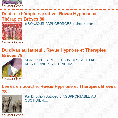
Laurent Gross
Deuil et thérapie narrative. Revue Hypnose et
Thérapies Brèves 80.
« BONJOUR PAPI GEORGES » Une manièr...
Laurent Gross
Du divan au fauteuil. Revue Hypnose et Thérapies
Brèves 79.
SORTIR DE LA RÉPÉTITION DES SCHÉMAS
RELATIONNELS ANTÉRIEURS....
Laurent Gross
Livres en bouche. Revue Hypnose et Thérapies Brèves
78.
Par Dr Julien Betbeze L’INSUPPORTABLE AU
QUOTIDIEN....
Laurent Gross