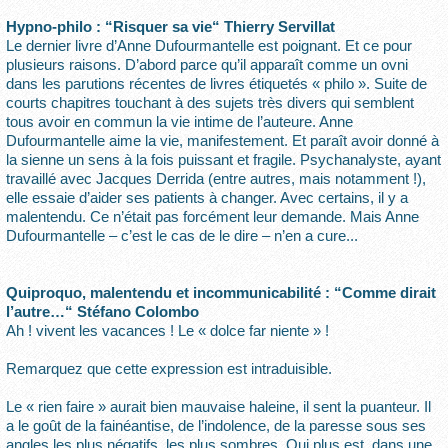
Hypno-philo : “Risquer sa vie“ Thierry Servillat
Le dernier livre d’Anne Dufourmantelle est poignant. Et ce pour
plusieurs raisons. D’abord parce qu’il apparaît comme un ovni
dans les parutions récentes de livres étiquetés « philo ». Suite de
courts chapitres touchant à des sujets très divers qui semblent
tous avoir en commun la vie intime de l’auteure. Anne
Dufourmantelle aime la vie, manifestement. Et paraît avoir donné à
la sienne un sens à la fois puissant et fragile. Psychanalyste, ayant
travaillé avec Jacques Derrida (entre autres, mais notamment !),
elle essaie d’aider ses patients à changer. Avec certains, il y a
malentendu. Ce n’était pas forcément leur demande. Mais Anne
Dufourmantelle – c’est le cas de le dire – n’en a cure...
Quiproquo, malentendu et incommunicabilité : “Comme dirait
l’autre…“ Stéfano Colombo
Ah ! vivent les vacances ! Le « dolce far niente » !
Remarquez que cette expression est intraduisible.
Le « rien faire » aurait bien mauvaise haleine, il sent la puanteur. Il
a le goût de la fainéantise, de l’indolence, de la paresse sous ses
angles les plus négatifs, les plus sombres. Qui plus est, dans une