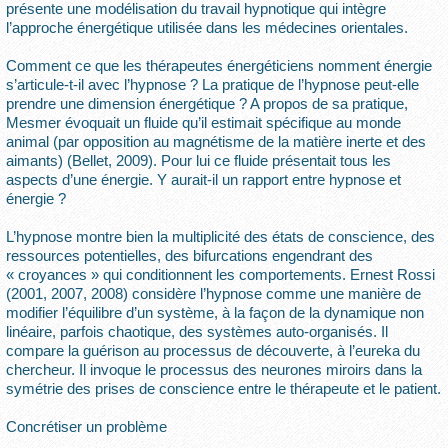
présente une modélisation du travail hypnotique qui intègre
l’approche énergétique utilisée dans les médecines orientales.
Comment ce que les thérapeutes énergéticiens nomment énergie
s’articule-t-il avec l’hypnose ? La pratique de l’hypnose peut-elle
prendre une dimension énergétique ? A propos de sa pratique,
Mesmer évoquait un fluide qu’il estimait spécifique au monde
animal (par opposition au magnétisme de la matière inerte et des
aimants) (Bellet, 2009). Pour lui ce fluide présentait tous les
aspects d’une énergie. Y aurait-il un rapport entre hypnose et
énergie ?
L’hypnose montre bien la multiplicité des états de conscience, des
ressources potentielles, des bifurcations engendrant des
« croyances » qui conditionnent les comportements. Ernest Rossi
(2001, 2007, 2008) considère l’hypnose comme une manière de
modifier l’équilibre d’un système, à la façon de la dynamique non
linéaire, parfois chaotique, des systèmes auto-organisés. Il
compare la guérison au processus de découverte, à l’eureka du
chercheur. Il invoque le processus des neurones miroirs dans la
symétrie des prises de conscience entre le thérapeute et le patient.
Concrétiser un problème