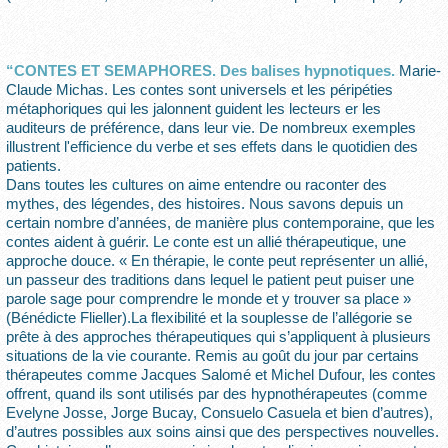
“CONTES ET SEMAPHORES. Des balises hypnotiques.
Marie-
Claude Michas. Les contes sont universels et les péripéties
métaphoriques qui les jalonnent guident les lecteurs er les
auditeurs de préférence, dans leur vie. De nombreux exemples
illustrent l'efficience du verbe et ses effets dans le quotidien des
patients.
Dans toutes les cultures on aime entendre ou raconter des
mythes, des légendes, des histoires. Nous savons depuis un
certain nombre d’années, de manière plus contemporaine, que les
contes aident à guérir. Le conte est un allié thérapeutique, une
approche douce. « En thérapie, le conte peut représenter un allié,
un passeur des traditions dans lequel le patient peut puiser une
parole sage pour comprendre le monde et y trouver sa place »
(Bénédicte Flieller).La flexibilité et la souplesse de l’allégorie se
prête à des approches thérapeutiques qui s’appliquent à plusieurs
situations de la vie courante. Remis au goût du jour par certains
thérapeutes comme Jacques Salomé et Michel Dufour, les contes
offrent, quand ils sont utilisés par des hypnothérapeutes (comme
Evelyne Josse, Jorge Bucay, Consuelo Casuela et bien d’autres),
d’autres possibles aux soins ainsi que des perspectives nouvelles.