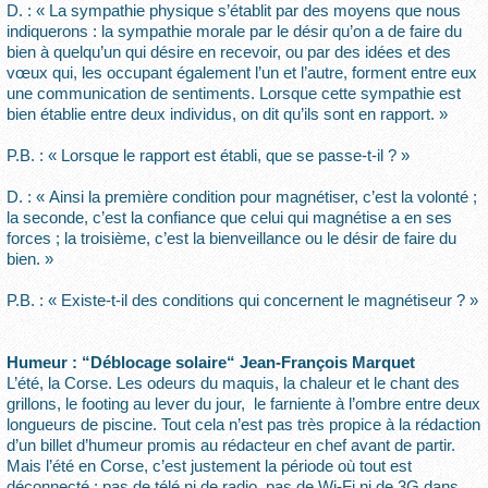
D. : « La sympathie physique s’établit par des moyens que nous
indiquerons : la sympathie morale par le désir qu’on a de faire du
bien à quelqu’un qui désire en recevoir, ou par des idées et des
vœux qui, les occupant également l’un et l’autre, forment entre eux
une communication de sentiments. Lorsque cette sympathie est
bien établie entre deux individus, on dit qu’ils sont en rapport. »
P.B. : « Lorsque le rapport est établi, que se passe-t-il ? »
D. : « Ainsi la première condition pour magnétiser, c’est la volonté ;
la seconde, c’est la confiance que celui qui magnétise a en ses
forces ; la troisième, c’est la bienveillance ou le désir de faire du
bien. »
P.B. : « Existe-t-il des conditions qui concernent le magnétiseur ? »
Humeur : “Déblocage solaire“ Jean-François Marquet
L’été, la Corse. Les odeurs du maquis, la chaleur et le chant des
grillons, le footing au lever du jour, le farniente à l’ombre entre deux
longueurs de piscine. Tout cela n’est pas très propice à la rédaction
d’un billet d’humeur promis au rédacteur en chef avant de partir.
Mais l’été en Corse, c’est justement la période où tout est
déconnecté : pas de télé ni de radio, pas de Wi-Fi ni de 3G dans