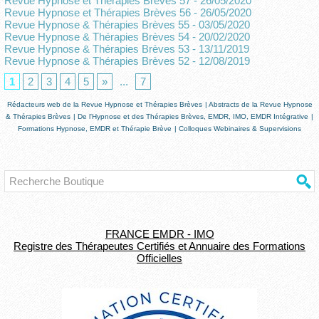
Revue Hypnose et Thérapies Brèves 57
- 26/05/2020
Revue Hypnose et Thérapies Brèves 56
- 26/05/2020
Revue Hypnose & Thérapies Brèves 55
- 03/05/2020
Revue Hypnose & Thérapies Brèves 54
- 20/02/2020
Revue Hypnose & Thérapies Brèves 53
- 13/11/2019
Revue Hypnose & Thérapies Brèves 52
- 12/08/2019
1
2
3
4
5
»
...
7
Rédacteurs web de la Revue Hypnose et Thérapies Brèves
|
Abstracts de la Revue Hypnose
& Thérapies Brèves
|
De l'Hypnose et des Thérapies Brèves, EMDR, IMO, EMDR Intégrative
|
Formations Hypnose, EMDR et Thérapie Brève
|
Colloques Webinaires & Supervisions
FRANCE EMDR - IMO
Registre des Thérapeutes Certifiés et Annuaire des Formations
Officielles