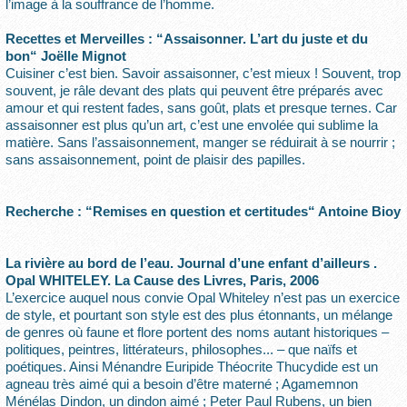
l’image à la souffrance de l’homme.
Recettes et Merveilles : “Assaisonner. L’art du juste et du
bon“ Joëlle Mignot
Cuisiner c’est bien. Savoir assaisonner, c’est mieux ! Souvent, trop
souvent, je râle devant des plats qui peuvent être préparés avec
amour et qui restent fades, sans goût, plats et presque ternes. Car
assaisonner est plus qu’un art, c’est une envolée qui sublime la
matière. Sans l’assaisonnement, manger se réduirait à se nourrir ;
sans assaisonnement, point de plaisir des papilles.
Recherche : “Remises en question et certitudes“ Antoine Bioy
La rivière au bord de l’eau. Journal d’une enfant d’ailleurs .
Opal WHITELEY. La Cause des Livres, Paris, 2006
L’exercice auquel nous convie Opal Whiteley n’est pas un exercice
de style, et pourtant son style est des plus étonnants, un mélange
de genres où faune et flore portent des noms autant historiques –
politiques, peintres, littérateurs, philosophes... – que naïfs et
poétiques. Ainsi Ménandre Euripide Théocrite Thucydide est un
agneau très aimé qui a besoin d’être materné ; Agamemnon
Ménélas Dindon, un dindon aimé ; Peter Paul Rubens, un bien