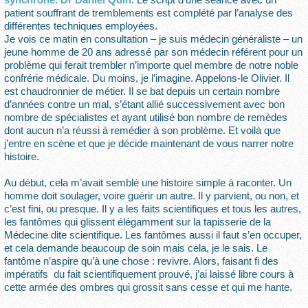
patient souffrant de tremblements est complété par l’analyse des
différentes techniques employées.
Je vois ce matin en consultation – je suis médecin généraliste – un
jeune homme de 20 ans adressé par son médecin référent pour un
problème qui ferait trembler n’importe quel membre de notre noble
confrérie médicale. Du moins, je l’imagine. Appelons-le Olivier. Il
est chaudronnier de métier. Il se bat depuis un certain nombre
d’années contre un mal, s’étant allié successivement avec bon
nombre de spécialistes et ayant utilisé bon nombre de remèdes
dont aucun n’a réussi à remédier à son problème. Et voilà que
j’entre en scène et que je décide maintenant de vous narrer notre
histoire.
Au début, cela m’avait semblé une histoire simple à raconter. Un
homme doit soulager, voire guérir un autre. Il y parvient, ou non, et
c’est fini, ou presque. Il y a les faits scientifiques et tous les autres,
les fantômes qui glissent élégamment sur la tapisserie de la
Médecine dite scientifique. Les fantômes aussi il faut s’en occuper,
et cela demande beaucoup de soin mais cela, je le sais. Le
fantôme n’aspire qu’à une chose : revivre. Alors, faisant fi des
impératifs du fait scientifiquement prouvé, j’ai laissé libre cours à
cette armée des ombres qui grossit sans cesse et qui me hante.