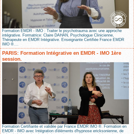
Formation EMDR - IMO : Traiter le psychotrauma avec une approche
intégrative. Formatrice: Claire DAHAN, Psychologue Clinicienne,
Thérapeute en EMDR Intégrative. Enseignante Certifiée France EMDR
IMO ®....
PARIS: Formation Intégrative en EMDR - IMO 1ère
session.
Formation Certifiante et validée par France EMDR IMO ®. Formation en
EMDR - IMO avec Intégration d'éléments d'hypnose ericksonienne, de