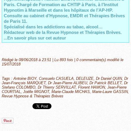
Paris. Chargé de Formation au CHTIP à Paris, à l’Institut
Hypnotim à Marseille et dans les hôpitaux de l’AP-HP.
Consulte au cabinet d’Hypnose, EMDR et Thérapies Brèves
de Paris 11.
Spécialisé dans les addictions au tabac, alcool…
Rédacteur web de la Revue Hypnose et Thérapies Brèves.
...En savoir plus sur cet auteur
Rédigé le 08/06/2018 à 23:51 | Lu 893 fois |
0
commentaire(s) modifié le
15/07/2018
Tags
:
Antoine BIOY
,
Consuelo CASUELA
,
DELEUZE
,
Dr Daniel QUIN
,
Dr
Jean-François MARQUET
,
Dr Jean-Pierre ALIBEU
,
Dr Patrick BELLET
,
Dr
Stefano COLOMBO
,
Dr Thierry SERVILLAT
,
Florent HAMON
,
Jean-Pierre
COURTIAL
,
Joëlle MIGNOT
,
Marie-Claude MICHAS
,
Marie-Laure GASSIN
,
Revue Hypnose & Thérapies Brèves