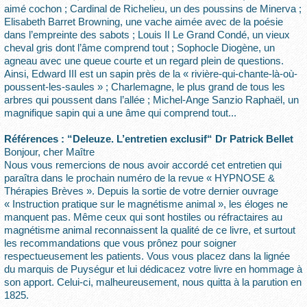
aimé cochon ; Cardinal de Richelieu, un des poussins de Minerva ;
Elisabeth Barret Browning, une vache aimée avec de la poésie
dans l’empreinte des sabots ; Louis II Le Grand Condé, un vieux
cheval gris dont l’âme comprend tout ; Sophocle Diogène, un
agneau avec une queue courte et un regard plein de questions.
Ainsi, Edward III est un sapin près de la « rivière-qui-chante-là-où-
poussent-les-saules » ; Charlemagne, le plus grand de tous les
arbres qui poussent dans l’allée ; Michel-Ange Sanzio Raphaël, un
magnifique sapin qui a une âme qui comprend tout...
Références : “Deleuze. L’entretien exclusif“ Dr Patrick Bellet
Bonjour, cher Maître
Nous vous remercions de nous avoir accordé cet entretien qui
paraîtra dans le prochain numéro de la revue « HYPNOSE &
Thérapies Brèves ». Depuis la sortie de votre dernier ouvrage
« Instruction pratique sur le magnétisme animal », les éloges ne
manquent pas. Même ceux qui sont hostiles ou réfractaires au
magnétisme animal reconnaissent la qualité de ce livre, et surtout
les recommandations que vous prônez pour soigner
respectueusement les patients. Vous vous placez dans la lignée
du marquis de Puységur et lui dédicacez votre livre en hommage à
son apport. Celui-ci, malheureusement, nous quitta à la parution en
1825.