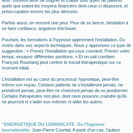
avec souvent désir de soigner et d’aider tous types de patients
quels que soient les moyens financiers dont ceux-ci disposent, et
préoccupation envers les plus démunis.
Parfois aussi, on ressent une peur. Peur de se lancer, hésitation à
se faire confiance, angoisse d’échouer.
Pourtant, les formations à l’hypnose apprennent l’installation. Du
moins dans ses aspects techniques. Nous y apprenons ce type de
suggestion : « Prenez l’installation qui vous convient. Prenez votre
temps, essayez différentes positions. » Et on sait combien
François Roustang peut centrer le travail thérapeutique sur ce
moment initial.
L’installation est au cœur du processus hypnotique, peut-être
même son noyau. Certains patients ne s’installeront jamais, ne
prendront jamais, peut-être ne choisiront jamais de se positionner.
Certains thérapeutes non plus, dont nous pouvons craindre qu’ils
ne pourront ni s’aider eux-mêmes ni aider les autres.
“ENERGETIQUE DU LEMNISCATE. Ou l’hypnose
tourneboulée.
Jean-Pierre Courtial. A partir d’un cas, l’auteur