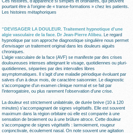
Ces histoires, d’apparence si simples et ordinaires, qui peuvent
pourtant être à l’origine de « transe-formations » chez les patients.
Les histoires métaphoriques
“DEVISAGER LA DOULEUR. Traitement hypnotique d'une
algie vasculaire de la face. Dr Jean-Pierre Alibeu.
Le regard
hypnotique par son approche diagnostique singulière nous permet
d'envisager un traitement original dans les douleurs aiguës
chroniques.
L’algie vasculaire de la face (AVF) se manifeste par des crises
douloureuses intenses atteignant le visage, quotidiennes ou pluri-
quotidiennes, séparées par des intervalles libres
asymptomatiques. Il s’agit d’une maladie périodique évoluant par
salves d’un à deux mois, de caractère saisonnier. Le diagnostic
s’accompagne d’un examen clinique normal et se fait par
l’interrogatoire, ou plus rarement l’observation d’une crise.
La douleur est strictement unilatérale, de durée brève (10 à 120
minutes) s’accompagnant de signes végétatifs. Elle est souvent
maximum dans la région orbitaire où elle est comparée à une
sensation de broiement ou à une brûlure atroce. Cette douleur
s’accompagne de signes végétatifs : larmoiement, rougeur
conjonctivale, écoulement nasal. On note souvent une agitation