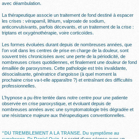
avec déambulation.
La thérapeutique associe un traitement de fond destiné à espacer
les crises : vérapamil, lithium, valproate de sodium,
anticonvulsivants, parfois décevants, et un traitement de la crise :
triptans et oxygénothérapie, voire corticoïdes.
Les formes évoluées durant depuis de nombreuses années, que
l’on voit dans les centres de prise en charge de la douleur, sont
souvent très chronicisées avec une perte de la périodicité, de
nombreuses crises quotidiennes, et finalement une douleur de fond
émaillée de paroxysmes. Cette pathologie est très invalidante,
désocialisante, génératrice d’angoisse (à quel moment la
prochaine crise va-t-elle apparaître ?) et entraînant des difficultés
professionnelles.
L’hypnose a pu être tentée dans notre centre pour une patiente
observée en crise paroxystique, et évoluant depuis de
nombreuses années avec une symptomatologie très dégradée et
une résistance majeure aux thérapeutiques conventionnelles.
“DU TREMBLEMENT A LA TRANSE. Du symptôme au
synchrone. Dr Daniel Quin.
Le script d’une séance avec un