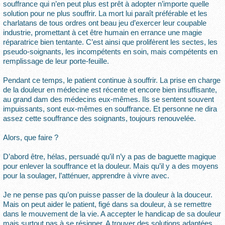
souffrance qui n’en peut plus est prêt à adopter n’importe quelle
solution pour ne plus souffrir. La mort lui paraît préférable et les
charlatans de tous ordres ont beau jeu d’exercer leur coupable
industrie, promettant à cet être humain en errance une magie
réparatrice bien tentante. C’est ainsi que prolifèrent les sectes, les
pseudo-soignants, les incompétents en soin, mais compétents en
remplissage de leur porte-feuille.
Pendant ce temps, le patient continue à souffrir. La prise en charge
de la douleur en médecine est récente et encore bien insuffisante,
au grand dam des médecins eux-mêmes. Ils se sentent souvent
impuissants, sont eux-mêmes en souffrance. Et personne ne dira
assez cette souffrance des soignants, toujours renouvelée.
Alors, que faire ?
D’abord être, hélas, persuadé qu’il n’y a pas de baguette magique
pour enlever la souffrance et la douleur. Mais qu’il y a des moyens
pour la soulager, l’atténuer, apprendre à vivre avec.
Je ne pense pas qu’on puisse passer de la douleur à la douceur.
Mais on peut aider le patient, figé dans sa douleur, à se remettre
dans le mouvement de la vie. A accepter le handicap de sa douleur
mais surtout pas à se résigner. A trouver des solutions adaptées.