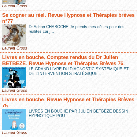
Laurent Gross
Se cogner au réel. Revue Hypnose et Thérapies brèves
n°77
Dr Adrian CHABOCHE Je prends mes désirs pour des
réalités car j...
Laurent Gross
Livres en bouche. Comptes rendus du Dr Julien
BETBEZE. Revue Hypnose et Thérapies Brèves 76.
LE GRAND LIVRE DU DIAGNOSTIC SYSTÉMIQUE ET
DE L’INTERVENTION STRATÉGIQUE...
Laurent Gross
Livres en bouche. Revue Hypnose et Thérapies Brèves
75.
LIVRES EN BOUCHE PAR JULIEN BETBÈZE DESSIN
HYPNOTIQUE POU...
Laurent Gross