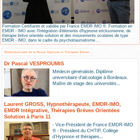
Formation Certifiante et validée par France EMDR IMO ®. Formation en
EMDR - IMO avec l'Intégration d'éléments d'hypnose ericksonienne, de
thérapie brève orientée solution et des mouvements oculaires de type
EMDR - IMO, dans le cadre du psychotraumatisme....
Rédacteurs web de la Revue Hypnose et Thérapies Brèves
Dr Pascal VESPROUMIS
Médecin généraliste, Diplôme
universitaire d’alcoologie à Bordeaux.
Maître de stage des universités...
Laurent GROSS, Hypnothérapeute, EMDR-IMO,
EMDR Intégrative, Thérapies Brèves Orientées
Solution à Paris 11
- Vice-Président de France EMDR-IMO
® - Président du CHTIP, Collège
d'Hypnose et thérapies...