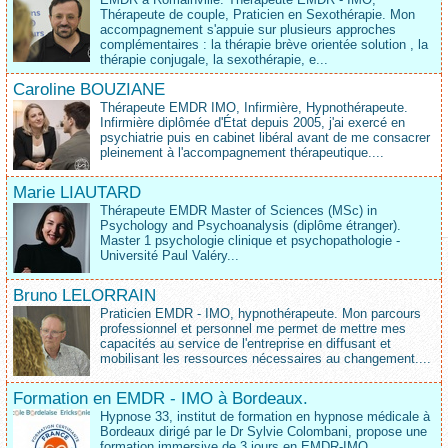
Thérapeute de couple, Praticien en Sexothérapie. Mon
accompagnement s'appuie sur plusieurs approches
complémentaires : la thérapie brève orientée solution , la
thérapie conjugale, la sexothérapie, e...
Caroline BOUZIANE
Thérapeute EMDR IMO, Infirmière, Hypnothérapeute.
Infirmière diplômée d'État depuis 2005, j'ai exercé en
psychiatrie puis en cabinet libéral avant de me consacrer
pleinement à l'accompagnement thérapeutique....
Marie LIAUTARD
Thérapeute EMDR Master of Sciences (MSc) in
Psychology and Psychoanalysis (diplôme étranger).
Master 1 psychologie clinique et psychopathologie -
Université Paul Valéry...
Bruno LELORRAIN
Praticien EMDR - IMO, hypnothérapeute. Mon parcours
professionnel et personnel me permet de mettre mes
capacités au service de l'entreprise en diffusant et
mobilisant les ressources nécessaires au changement....
Formation en EMDR - IMO à Bordeaux.
Hypnose 33, institut de formation en hypnose médicale à
Bordeaux dirigé par le Dr Sylvie Colombani, propose une
formation immersive de 3 jours en EMDR-IMO,