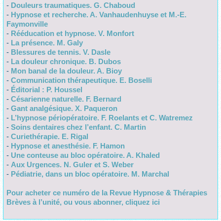
-
Douleurs traumatiques. G. Chaboud
-
Hypnose et recherche. A. Vanhaudenhuyse et M.-E.
Faymonville
-
Rééducation et hypnose. V. Monfort
-
La présence. M. Galy
-
Blessures de tennis. V. Dasle
-
La douleur chronique. B. Dubos
-
Mon banal de la douleur. A. Bioy
-
Communication thérapeutique. E. Boselli
-
Éditorial : P. Houssel
-
Césarienne naturelle. F. Bernard
-
Gant analgésique. X. Paqueron
-
L’hypnose périopératoire. F. Roelants et C. Watremez
-
Soins dentaires chez l’enfant. C. Martin
-
Curiethérapie. E. Rigal
-
Hypnose et anesthésie. F. Hamon
-
Une conteuse au bloc opératoire. A. Khaled
-
Aux Urgences. N. Guler et S. Weber
-
Pédiatrie, dans un bloc opératoire. M. Marchal
Pour acheter ce numéro de la Revue Hypnose & Thérapies
Brèves à l’unité, ou vous abonner, cliquez ici