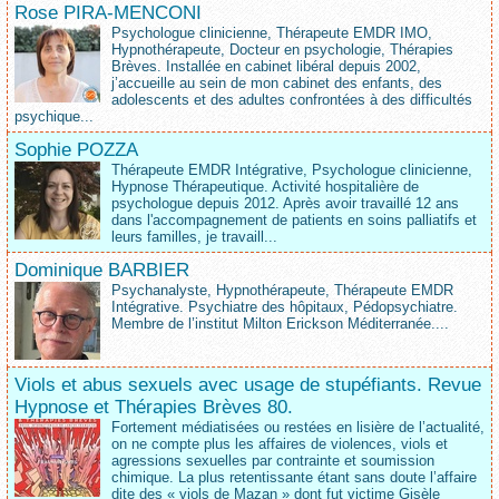
Rose PIRA-MENCONI
Psychologue clinicienne, Thérapeute EMDR IMO,
Hypnothérapeute, Docteur en psychologie, Thérapies
Brèves. Installée en cabinet libéral depuis 2002,
j’accueille au sein de mon cabinet des enfants, des
adolescents et des adultes confrontées à des difficultés
psychique...
Sophie POZZA
Thérapeute EMDR Intégrative, Psychologue clinicienne,
Hypnose Thérapeutique. Activité hospitalière de
psychologue depuis 2012. Après avoir travaillé 12 ans
dans l'accompagnement de patients en soins palliatifs et
leurs familles, je travaill...
Dominique BARBIER
Psychanalyste, Hypnothérapeute, Thérapeute EMDR
Intégrative. Psychiatre des hôpitaux, Pédopsychiatre.
Membre de l’institut Milton Erickson Méditerranée....
Viols et abus sexuels avec usage de stupéfiants. Revue
Hypnose et Thérapies Brèves 80.
Fortement médiatisées ou restées en lisière de l’actualité,
on ne compte plus les affaires de violences, viols et
agressions sexuelles par contrainte et soumission
chimique. La plus retentissante étant sans doute l’affaire
dite des « viols de Mazan » dont fut victime Gisèle