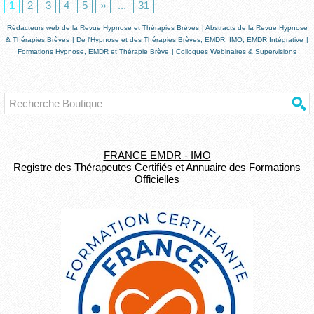
1
2
3
4
5
»
...
31
Rédacteurs web de la Revue Hypnose et Thérapies Brèves
|
Abstracts de la Revue Hypnose
& Thérapies Brèves
|
De l'Hypnose et des Thérapies Brèves, EMDR, IMO, EMDR Intégrative
|
Formations Hypnose, EMDR et Thérapie Brève
|
Colloques Webinaires & Supervisions
FRANCE EMDR - IMO
Registre des Thérapeutes Certifiés et Annuaire des Formations
Officielles