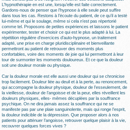
L’hypnothérapie en est une, lorsqu’elle est faite correctement.
Gardons-nous de penser que l’hypnose à elle seule peut suffire
dans tous les cas. Restons à l’écoute du patient, de ce qu’il a testé
lui-même et qui le soulage, même si cela n’est pas répertorié
comme tel. Proposons de petites expériences et laissons le patient
expérimenter, tester et choisir ce qui est le plus adapté à lui. La
répétition régulière d’exercices d’auto-hypnose, un traitement
adapté, une prise en charge pluridisciplinaire et bienveillante
permettront au patient de retrouver des moments plus
confortables, voire des moments de joie qui lui permettront à leur
tour de surmonter les moments douloureux. Et ce que la douleur
soit une douleur morale ou physique.
Car la douleur morale est elle aussi une douleur qui se chronicise
trop facilement. Douleur liée au deuil et à la perte, au renoncement,
qui accompagne la douleur physique, douleur de l’esseulement, de
la vieillesse, douleur de l’angoisse et de la peur, elles réveillent les
douleurs physiques, elles- mêmes décuplées par la souffrance
psychique. On ne dira jamais assez la souffrance qui ne se
manifeste pas par une plaie sanguinolente, mais qui ronge l’esprit,
la douleur indicible de la dépression. Que proposer alors à nos
patients pour atténuer l’angoisse, retrouver quelque plaisir à la vie,
recouvrer quelques forces vives ?