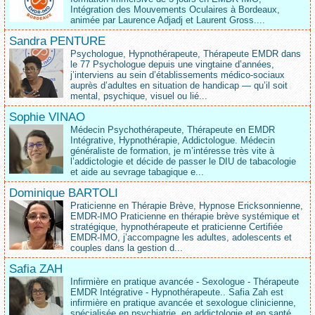
Intégration des Mouvements Oculaires à Bordeaux,
animée par Laurence Adjadj et Laurent Gross....
Sandra PENTURE
Psychologue, Hypnothérapeute, Thérapeute EMDR dans
le 77 Psychologue depuis une vingtaine d’années,
j’interviens au sein d’établissements médico‑sociaux
auprès d’adultes en situation de handicap — qu’il soit
mental, psychique, visuel ou lié...
Sophie VINAO
Médecin Psychothérapeute, Thérapeute en EMDR
Intégrative, Hypnothérapie, Addictologue. Médecin
généraliste de formation, je m’intéresse très vite à
l’addictologie et décide de passer le DIU de tabacologie
et aide au sevrage tabagique e...
Dominique BARTOLI
Praticienne en Thérapie Brève, Hypnose Ericksonnienne,
EMDR-IMO Praticienne en thérapie brève systémique et
stratégique, hypnothérapeute et praticienne Certifiée
EMDR-IMO, j’accompagne les adultes, adolescents et
couples dans la gestion d...
Safia ZAH
Infirmière en pratique avancée - Sexologue - Thérapeute
EMDR Intégrative - Hypnothérapeute.. Safia Zah est
infirmière en pratique avancée et sexologue clinicienne,
spécialisée en psychiatrie, en addictologie et en santé