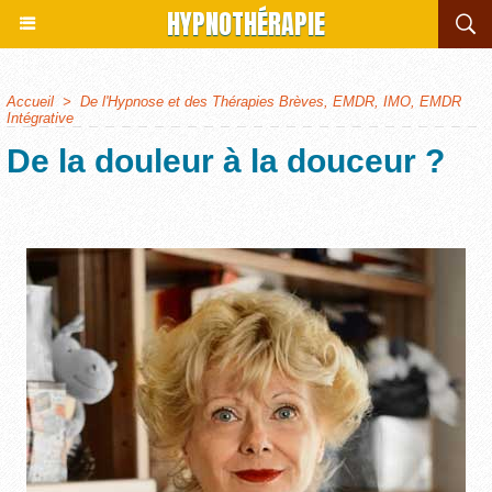
HYPNOTHÉRAPIE
Accueil
>
De l'Hypnose et des Thérapies Brèves, EMDR, IMO, EMDR
Intégrative
De la douleur à la douceur ?