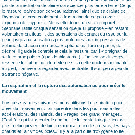
par de la méditation de pleine conscience, plus terre à terre. Ce qui
le rassure, calme son cerveau rationnel, ainsi que sa crainte de
l’hypnose, et crée également la frustration de ne pas avoir
expérimenté l’hypnose. Nous effectuons un scan corporel.
Stéphane ratifie chaque sensation que je lui propose – en restant
volontairement floue –, des sensations de contact du tissu sur la
peau jusqu’aux sensations plus profondes, aux impressions de
volume de chaque membre... Stéphane est libre de parler, de
décrire, il garde le contrôle et cela le rassure, car il « craignait de
se faire manipuler » (quel double sens !). L’unification du corps
ressentie lui fait un bien fou. Même s’il a cette douleur lancinante
au pied, il arrive à la regarder avec neutralité. Il sort peu à peu de
sa transe négative.
La respiration et la rupture des automatismes pour créer le
mouvement
Lors des séances suivantes, nous utilisons la respiration pour
créer du mouvement : l’air qui entre dans les poumons a des
accélérations, des ralentis, des virages, des grand ménages...
C’est l’air qui fait circuler le confort. Je lui conte l’air qui vient de
près, celui qui vient de loin, celui qui a connu les océans, les pays
chauds et l’air vif des pôles... Il y a la particule d’oxygène toute