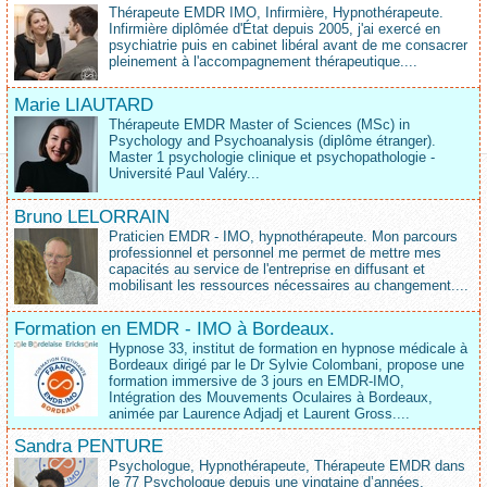
Thérapeute EMDR IMO, Infirmière, Hypnothérapeute.
Infirmière diplômée d'État depuis 2005, j'ai exercé en
psychiatrie puis en cabinet libéral avant de me consacrer
pleinement à l'accompagnement thérapeutique....
Marie LIAUTARD
Thérapeute EMDR Master of Sciences (MSc) in
Psychology and Psychoanalysis (diplôme étranger).
Master 1 psychologie clinique et psychopathologie -
Université Paul Valéry...
Bruno LELORRAIN
Praticien EMDR - IMO, hypnothérapeute. Mon parcours
professionnel et personnel me permet de mettre mes
capacités au service de l'entreprise en diffusant et
mobilisant les ressources nécessaires au changement....
Formation en EMDR - IMO à Bordeaux.
Hypnose 33, institut de formation en hypnose médicale à
Bordeaux dirigé par le Dr Sylvie Colombani, propose une
formation immersive de 3 jours en EMDR-IMO,
Intégration des Mouvements Oculaires à Bordeaux,
animée par Laurence Adjadj et Laurent Gross....
Sandra PENTURE
Psychologue, Hypnothérapeute, Thérapeute EMDR dans
le 77 Psychologue depuis une vingtaine d’années,