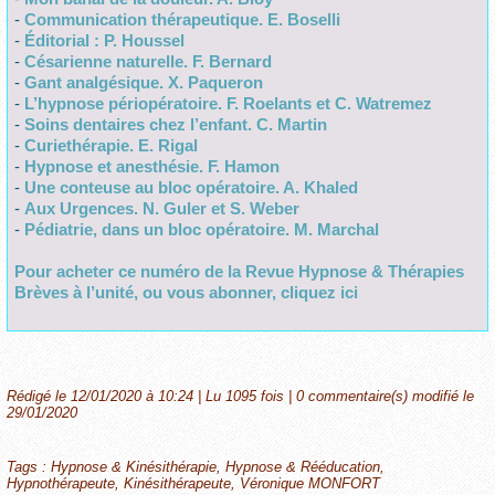
-
Communication thérapeutique. E. Boselli
-
Éditorial : P. Houssel
-
Césarienne naturelle. F. Bernard
-
Gant analgésique. X. Paqueron
-
L’hypnose périopératoire. F. Roelants et C. Watremez
-
Soins dentaires chez l’enfant. C. Martin
-
Curiethérapie. E. Rigal
-
Hypnose et anesthésie. F. Hamon
-
Une conteuse au bloc opératoire. A. Khaled
-
Aux Urgences. N. Guler et S. Weber
-
Pédiatrie, dans un bloc opératoire. M. Marchal
Pour acheter ce numéro de la Revue Hypnose & Thérapies
Brèves à l’unité, ou vous abonner, cliquez ici
Rédigé le 12/01/2020 à 10:24 | Lu 1095 fois |
0
commentaire(s) modifié le
29/01/2020
Tags
:
Hypnose & Kinésithérapie
,
Hypnose & Rééducation
,
Hypnothérapeute
,
Kinésithérapeute
,
Véronique MONFORT