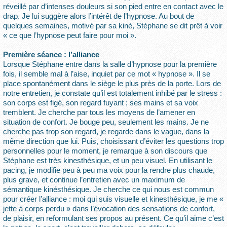
réveillé par d’intenses douleurs si son pied entre en contact avec le
drap. Je lui suggère alors l’intérêt de l’hypnose. Au bout de
quelques semaines, motivé par sa kiné, Stéphane se dit prêt à voir
« ce que l’hypnose peut faire pour moi ».
Première séance : l’alliance
Lorsque Stéphane entre dans la salle d’hypnose pour la première
fois, il semble mal à l’aise, inquiet par ce mot « hypnose ». Il se
place spontanément dans le siège le plus près de la porte. Lors de
notre entretien, je constate qu’il est totalement inhibé par le stress :
son corps est figé, son regard fuyant ; ses mains et sa voix
tremblent. Je cherche par tous les moyens de l’amener en
situation de confort. Je bouge peu, seulement les mains. Je ne
cherche pas trop son regard, je regarde dans le vague, dans la
même direction que lui. Puis, choisissant d’éviter les questions trop
personnelles pour le moment, je remarque à son discours que
Stéphane est très kinesthésique, et un peu visuel. En utilisant le
pacing, je modifie peu à peu ma voix pour la rendre plus chaude,
plus grave, et continue l’entretien avec un maximum de
sémantique kinésthésique. Je cherche ce qui nous est commun
pour créer l’alliance : moi qui suis visuelle et kinesthésique, je me «
jette à corps perdu » dans l’évocation des sensations de confort,
de plaisir, en reformulant ses propos au présent. Ce qu’il aime c’est