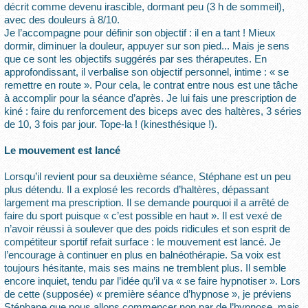
décrit comme devenu irascible, dormant peu (3 h de sommeil),
avec des douleurs à 8/10.
Je l’accompagne pour définir son objectif : il en a tant ! Mieux
dormir, diminuer la douleur, appuyer sur son pied... Mais je sens
que ce sont les objectifs suggérés par ses thérapeutes. En
approfondissant, il verbalise son objectif personnel, intime : « se
remettre en route ». Pour cela, le contrat entre nous est une tâche
à accomplir pour la séance d’après. Je lui fais une prescription de
kiné : faire du renforcement des biceps avec des haltères, 3 séries
de 10, 3 fois par jour. Tope-la ! (kinesthésique !).
Le mouvement est lancé
Lorsqu’il revient pour sa deuxième séance, Stéphane est un peu
plus détendu. Il a explosé les records d’haltères, dépassant
largement ma prescription. Il se demande pourquoi il a arrêté de
faire du sport puisque « c’est possible en haut ». Il est vexé de
n’avoir réussi à soulever que des poids ridicules et son esprit de
compétiteur sportif refait surface : le mouvement est lancé. Je
l’encourage à continuer en plus en balnéothérapie. Sa voix est
toujours hésitante, mais ses mains ne tremblent plus. Il semble
encore inquiet, tendu par l’idée qu’il va « se faire hypnotiser ». Lors
de cette (supposée) « première séance d’hypnose », je préviens
Stéphane que nous allons commencer non par de l’hypnose, mais