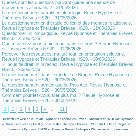
Quelles sont les questions pouvant guider une séance de
mouvements alternatifs ?
- 31/05/2026
Le questionnement narratif en alcoologie. Revue Hypnose et
Thérapies Brèves HS20.
- 31/05/2026
Le questionnement en thérapie du lien et des mondes relationnels.
Revue Hypnose et Thérapies Brèves HS20.
- 31/05/2026
Questionner un lombalgique. Revue Hypnose et Thérapies Brèves
HS20.
- 31/05/2026
Que ressentez-vous maintenant dans le corps ? Revue Hypnose
et Thérapies Brèves HS20.
- 31/05/2026
Percevoir les ressources, malgré tout, en orientation solutions.
Revue Hypnose et Thérapies Brèves HS20.
- 30/05/2026
«Il nous faudrait un miracle». Revue Hypnose et Thérapies Brèves
HS20.
- 30/05/2026
Le questionnement dans le modèle de Bruges. Revue Hypnose et
Thérapies Brèves HS20.
- 30/05/2026
Le questionnement stratégique de Palo Alto. Revue Hypnose et
Thérapies Brèves HS20.
- 30/05/2026
Comment pourriez-vous aller plus mal ? Revue Hypnose et
Thérapies Brèves HS20.
- 30/05/2026
1
2
3
4
5
»
...
31
Rédacteurs web de la Revue Hypnose et Thérapies Brèves
|
Abstracts de la Revue Hypnose
& Thérapies Brèves
|
De l'Hypnose et des Thérapies Brèves, EMDR, IMO, EMDR Intégrative
|
Formations Hypnose, EMDR et Thérapie Brève
|
Colloques Webinaires & Supervisions