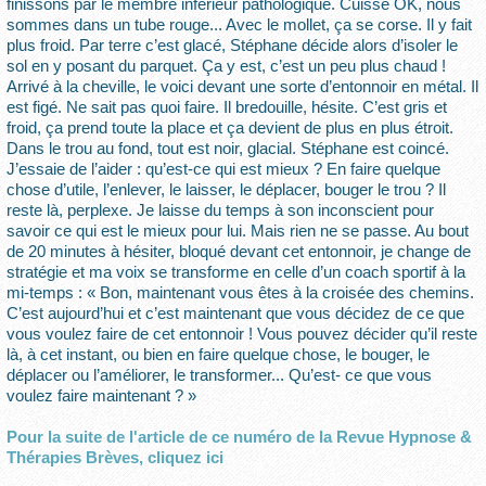
finissons par le membre inférieur pathologique. Cuisse OK, nous
sommes dans un tube rouge... Avec le mollet, ça se corse. Il y fait
plus froid. Par terre c’est glacé, Stéphane décide alors d’isoler le
sol en y posant du parquet. Ça y est, c’est un peu plus chaud !
Arrivé à la cheville, le voici devant une sorte d’entonnoir en métal. Il
est figé. Ne sait pas quoi faire. Il bredouille, hésite. C’est gris et
froid, ça prend toute la place et ça devient de plus en plus étroit.
Dans le trou au fond, tout est noir, glacial. Stéphane est coincé.
J’essaie de l’aider : qu’est-ce qui est mieux ? En faire quelque
chose d’utile, l’enlever, le laisser, le déplacer, bouger le trou ? Il
reste là, perplexe. Je laisse du temps à son inconscient pour
savoir ce qui est le mieux pour lui. Mais rien ne se passe. Au bout
de 20 minutes à hésiter, bloqué devant cet entonnoir, je change de
stratégie et ma voix se transforme en celle d’un coach sportif à la
mi-temps : « Bon, maintenant vous êtes à la croisée des chemins.
C’est aujourd’hui et c’est maintenant que vous décidez de ce que
vous voulez faire de cet entonnoir ! Vous pouvez décider qu’il reste
là, à cet instant, ou bien en faire quelque chose, le bouger, le
déplacer ou l’améliorer, le transformer... Qu’est- ce que vous
voulez faire maintenant ? »
Pour la suite de l'article de ce numéro de la Revue Hypnose &
Thérapies Brèves, cliquez ici