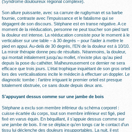
(Syndrome douloureux régional complexe).
Son allure puissante, avec sa carrure de rugbyman et sa barbe
fournie, contraste avec l’impuissance et le fatalisme qui se
dégagent de son discours. Stéphane est en transe négative. A ce
moment de la rééducation, personne ne peut toucher son pied tant
la douleur est intense. La rééducation consiste pour le moment à le
verticaliser sur une table – à 30 degrés – pour l’aider à mettre le
pied en appui. Au-delà de 30 degrés, l’EN de la douleur est à 10/10.
La miroir thérapie donne peu de résultats. Néanmoins, la douleur,
qui montait initialement jusqu’au mollet, n’existe plus qu’au pied
depuis la pose du cathéter. Malheureusement ce dernier ne sera
efficace que trois jours. L’état trophique inquiétant de son gros orteil
lors des verticalisations incite le médecin à effectuer un doppler. Le
diagnostic tombe : l’artère irriguant le premier orteil est presque
totalement obstruée, ce sans doute depuis deux ans.
S’appuyant dessus comme sur une jambe de bois
Stéphane a exclu son membre inférieur du schéma corporel :
cuisse écartée du corps, tout son membre inférieur est figé, pied
fixé en varus équin. En béquillant, il s’appuie dessus comme sur
une jambe de bois. Il ne se déplace qu’en tongs car le contact d’un
tissu lui déclenche des douleurs insupportables. La nuit, il est