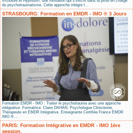
In-Dolore et Hypnotim, une formation qui s’inscrit dans la prise en charge
du psychotraumatisme. Cette approche intègre l...
STRASBOURG: Formation en EMDR - IMO ® 3 Jours
Formation EMDR - IMO : Traiter le psychotrauma avec une approche
intégrative. Formatrice: Claire DAHAN, Psychologue Clinicienne,
Thérapeute en EMDR Intégrative. Enseignante Certifiée France EMDR
IMO ®....
PARIS: Formation Intégrative en EMDR - IMO 1ère
session.