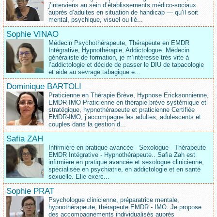
j’interviens au sein d’établissements médico‑sociaux
auprès d’adultes en situation de handicap — qu’il soit
mental, psychique, visuel ou lié...
Sophie VINAO
Médecin Psychothérapeute, Thérapeute en EMDR
Intégrative, Hypnothérapie, Addictologue. Médecin
généraliste de formation, je m’intéresse très vite à
l’addictologie et décide de passer le DIU de tabacologie
et aide au sevrage tabagique e...
Dominique BARTOLI
Praticienne en Thérapie Brève, Hypnose Ericksonnienne,
EMDR-IMO Praticienne en thérapie brève systémique et
stratégique, hypnothérapeute et praticienne Certifiée
EMDR-IMO, j’accompagne les adultes, adolescents et
couples dans la gestion d...
Safia ZAH
Infirmière en pratique avancée - Sexologue - Thérapeute
EMDR Intégrative - Hypnothérapeute.. Safia Zah est
infirmière en pratique avancée et sexologue clinicienne,
spécialisée en psychiatrie, en addictologie et en santé
sexuelle. Elle exerc...
Sophie PRAT
Psychologue clinicienne, préparatrice mentale,
hypnothérapeute, thérapeute EMDR - IMO. Je propose
des accompagnements individualisés auprès