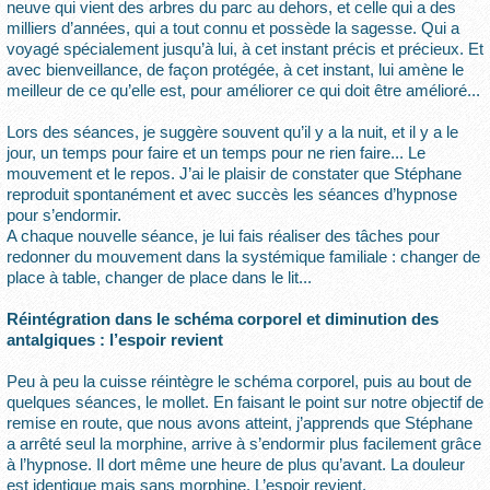
neuve qui vient des arbres du parc au dehors, et celle qui a des
milliers d’années, qui a tout connu et possède la sagesse. Qui a
voyagé spécialement jusqu’à lui, à cet instant précis et précieux. Et
avec bienveillance, de façon protégée, à cet instant, lui amène le
meilleur de ce qu’elle est, pour améliorer ce qui doit être amélioré...
Lors des séances, je suggère souvent qu’il y a la nuit, et il y a le
jour, un temps pour faire et un temps pour ne rien faire... Le
mouvement et le repos. J’ai le plaisir de constater que Stéphane
reproduit spontanément et avec succès les séances d’hypnose
pour s’endormir.
A chaque nouvelle séance, je lui fais réaliser des tâches pour
redonner du mouvement dans la systémique familiale : changer de
place à table, changer de place dans le lit...
Réintégration dans le schéma corporel et diminution des
antalgiques : l’espoir revient
Peu à peu la cuisse réintègre le schéma corporel, puis au bout de
quelques séances, le mollet. En faisant le point sur notre objectif de
remise en route, que nous avons atteint, j’apprends que Stéphane
a arrêté seul la morphine, arrive à s’endormir plus facilement grâce
à l’hypnose. Il dort même une heure de plus qu’avant. La douleur
est identique mais sans morphine. L’espoir revient.