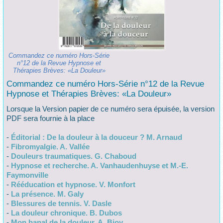
Commandez ce numéro Hors-Série
n°12 de la Revue Hypnose et
Thérapies Brèves: «La Douleur»
Commandez ce numéro Hors-Série n°12 de la Revue
Hypnose et Thérapies Brèves: «La Douleur»
Lorsque la Version papier de ce numéro sera épuisée, la version
PDF sera fournie à la place
-
Éditorial : De la douleur à la douceur ? M. Arnaud
-
Fibromyalgie. A. Vallée
-
Douleurs traumatiques. G. Chaboud
-
Hypnose et recherche. A. Vanhaudenhuyse et M.-E.
Faymonville
-
Rééducation et hypnose. V. Monfort
-
La présence. M. Galy
-
Blessures de tennis. V. Dasle
-
La douleur chronique. B. Dubos
-
Mon banal de la douleur. A. Bioy