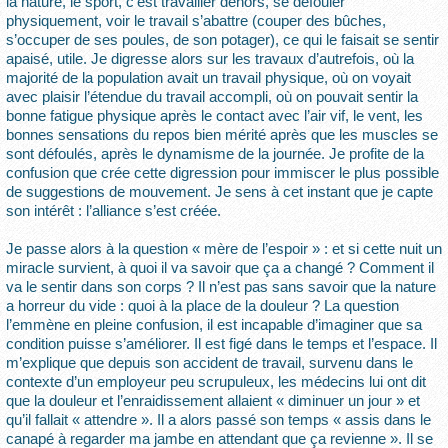
la nature, le sport, c’est travailler dehors, se défouler
physiquement, voir le travail s’abattre (couper des bûches,
s’occuper de ses poules, de son potager), ce qui le faisait se sentir
apaisé, utile. Je digresse alors sur les travaux d’autrefois, où la
majorité de la population avait un travail physique, où on voyait
avec plaisir l’étendue du travail accompli, où on pouvait sentir la
bonne fatigue physique après le contact avec l’air vif, le vent, les
bonnes sensations du repos bien mérité après que les muscles se
sont défoulés, après le dynamisme de la journée. Je profite de la
confusion que crée cette digression pour immiscer le plus possible
de suggestions de mouvement. Je sens à cet instant que je capte
son intérêt : l’alliance s’est créée.
Je passe alors à la question « mère de l’espoir » : et si cette nuit un
miracle survient, à quoi il va savoir que ça a changé ? Comment il
va le sentir dans son corps ? Il n’est pas sans savoir que la nature
a horreur du vide : quoi à la place de la douleur ? La question
l’emmène en pleine confusion, il est incapable d’imaginer que sa
condition puisse s’améliorer. Il est figé dans le temps et l’espace. Il
m’explique que depuis son accident de travail, survenu dans le
contexte d’un employeur peu scrupuleux, les médecins lui ont dit
que la douleur et l’enraidissement allaient « diminuer un jour » et
qu’il fallait « attendre ». Il a alors passé son temps « assis dans le
canapé à regarder ma jambe en attendant que ça revienne ». Il se