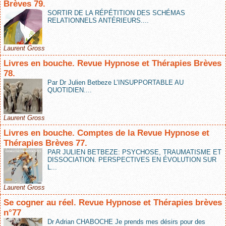
Brèves 79.
SORTIR DE LA RÉPÉTITION DES SCHÉMAS
RELATIONNELS ANTÉRIEURS....
Laurent Gross
Livres en bouche. Revue Hypnose et Thérapies Brèves
78.
Par Dr Julien Betbeze L’INSUPPORTABLE AU
QUOTIDIEN....
Laurent Gross
Livres en bouche. Comptes de la Revue Hypnose et
Thérapies Brèves 77.
PAR JULIEN BETBEZE: PSYCHOSE, TRAUMATISME ET
DISSOCIATION. PERSPECTIVES EN ÉVOLUTION SUR
L...
Laurent Gross
Se cogner au réel. Revue Hypnose et Thérapies brèves
n°77
Dr Adrian CHABOCHE Je prends mes désirs pour des