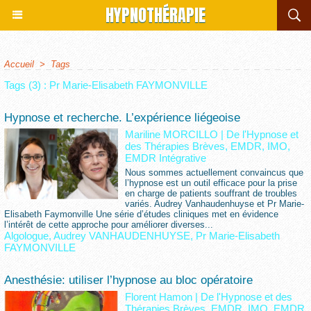
HYPNOTHÉRAPIE
Accueil
>
Tags
Tags (3) : Pr Marie-Elisabeth FAYMONVILLE
Hypnose et recherche. L’expérience liégeoise
Mariline MORCILLO
|
De l'Hypnose et
des Thérapies Brèves, EMDR, IMO,
EMDR Intégrative
Nous sommes actuellement convaincus que
l’hypnose est un outil efficace pour la prise
en charge de patients souffrant de troubles
variés. Audrey Vanhaudenhuyse et Pr Marie-
Elisabeth Faymonville Une série d’études cliniques met en évidence
l’intérêt de cette approche pour améliorer diverses...
Algologue
,
Audrey VANHAUDENHUYSE
,
Pr Marie-Elisabeth
FAYMONVILLE
Anesthésie: utiliser l’hypnose au bloc opératoire
Florent Hamon
|
De l'Hypnose et des
Thérapies Brèves, EMDR, IMO, EMDR