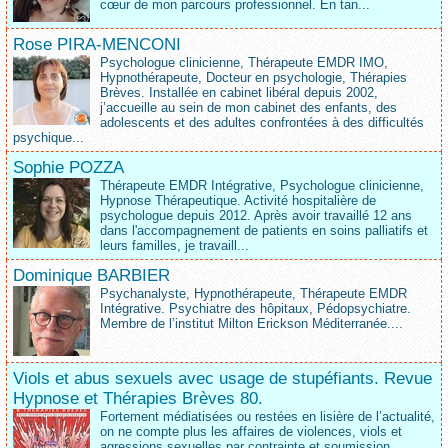
cœur de mon parcours professionnel. En tan...
Rose PIRA-MENCONI
Psychologue clinicienne, Thérapeute EMDR IMO,
Hypnothérapeute, Docteur en psychologie, Thérapies
Brèves. Installée en cabinet libéral depuis 2002,
j’accueille au sein de mon cabinet des enfants, des
adolescents et des adultes confrontées à des difficultés
psychique...
Sophie POZZA
Thérapeute EMDR Intégrative, Psychologue clinicienne,
Hypnose Thérapeutique. Activité hospitalière de
psychologue depuis 2012. Après avoir travaillé 12 ans
dans l'accompagnement de patients en soins palliatifs et
leurs familles, je travaill...
Dominique BARBIER
Psychanalyste, Hypnothérapeute, Thérapeute EMDR
Intégrative. Psychiatre des hôpitaux, Pédopsychiatre.
Membre de l’institut Milton Erickson Méditerranée....
Viols et abus sexuels avec usage de stupéfiants. Revue
Hypnose et Thérapies Brèves 80.
Fortement médiatisées ou restées en lisière de l’actualité,
on ne compte plus les affaires de violences, viols et
agressions sexuelles par contrainte et soumission