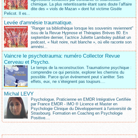
chimique. La plus retentissante étant sans doute l’affaire
dite des « viols de Mazan » dont fut victime Gisèle
Pelicot. Il es...
Levée d'amnésie traumatique.
"Ranger sa bibliothèque lorsque les souvenirs reviennent"
issu de la Revue Hypnose et Thérapies Brèves 80. En
septembre dernier, l’actrice Juliette Lamboley publiait un
podcast, « Nuit noire, nuit blanche », où elle raconte son
amnési...
Vaincre le psychotrauma: numéro Collector Revue
Cerveau et Psycho.
Le temps de la reconstruction. Traumatisme psychique :
comprendre ce qui persiste, explorer les chemins du
possible. Parce qu'un événement peut s’arrêter. Ses
effets, eux, ne s’éteignent pas toujours....
Michal LEVY
Psychologue, Praticienne en EMDR Intégrative Certifiée
par France EMDR - IMO ® Licence et Master en
Psychologie Clinique du Développement à l'université de
Strasbourg. Formation en Coaching en Psychologie
Positive....