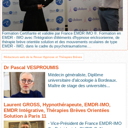
Formation Certifiante et validée par France EMDR IMO ®. Formation en
EMDR - IMO avec l'Intégration d'éléments d'hypnose ericksonienne, de
thérapie brève orientée solution et des mouvements oculaires de type
EMDR - IMO, dans le cadre du psychotraumatisme....
Rédacteurs web de la Revue Hypnose et Thérapies Brèves
Dr Pascal VESPROUMIS
Médecin généraliste, Diplôme
universitaire d’alcoologie à Bordeaux.
Maître de stage des universités...
Laurent GROSS, Hypnothérapeute, EMDR-IMO,
EMDR Intégrative, Thérapies Brèves Orientées
Solution à Paris 11
- Vice-Président de France EMDR-IMO