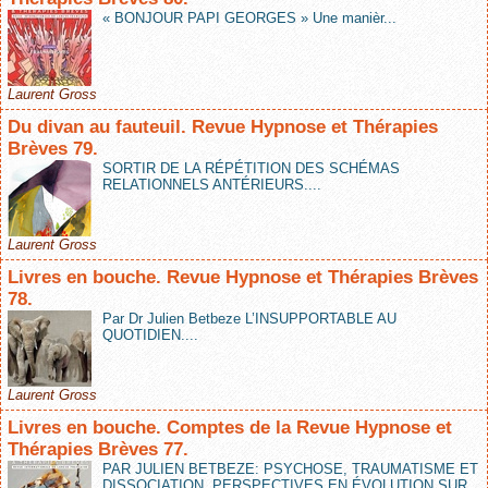
« BONJOUR PAPI GEORGES » Une manièr...
Laurent Gross
Du divan au fauteuil. Revue Hypnose et Thérapies
Brèves 79.
SORTIR DE LA RÉPÉTITION DES SCHÉMAS
RELATIONNELS ANTÉRIEURS....
Laurent Gross
Livres en bouche. Revue Hypnose et Thérapies Brèves
78.
Par Dr Julien Betbeze L’INSUPPORTABLE AU
QUOTIDIEN....
Laurent Gross
Livres en bouche. Comptes de la Revue Hypnose et
Thérapies Brèves 77.
PAR JULIEN BETBEZE: PSYCHOSE, TRAUMATISME ET
DISSOCIATION. PERSPECTIVES EN ÉVOLUTION SUR