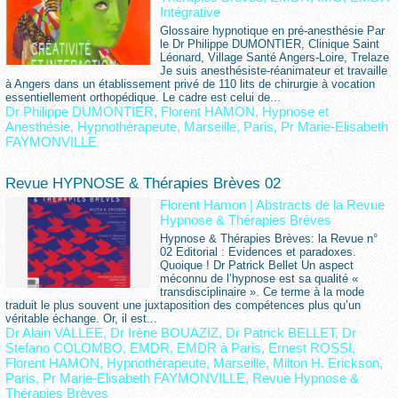
Intégrative
Glossaire hypnotique en pré-anesthésie Par
le Dr Philippe DUMONTIER, Clinique Saint
Léonard, Village Santé Angers-Loire, Trelaze
Je suis anesthésiste-réanimateur et travaille
à Angers dans un établissement privé de 110 lits de chirurgie à vocation
essentiellement orthopédique. Le cadre est celui de...
Dr Philippe DUMONTIER
,
Florent HAMON
,
Hypnose et
Anesthésie
,
Hypnothérapeute
,
Marseille
,
Paris
,
Pr Marie-Elisabeth
FAYMONVILLE
Revue HYPNOSE & Thérapies Brèves 02
Florent Hamon
|
Abstracts de la Revue
Hypnose & Thérapies Brèves
Hypnose & Thérapies Brèves: la Revue n°
02 Editorial : Evidences et paradoxes.
Quoique ! Dr Patrick Bellet Un aspect
méconnu de l’hypnose est sa qualité «
transdisciplinaire ». Ce terme à la mode
traduit le plus souvent une juxtaposition des compétences plus qu’un
véritable échange. Or, il est...
Dr Alain VALLEE
,
Dr Irène BOUAZIZ
,
Dr Patrick BELLET
,
Dr
Stefano COLOMBO
,
EMDR
,
EMDR à Paris
,
Ernest ROSSI
,
Florent HAMON
,
Hypnothérapeute
,
Marseille
,
Milton H. Erickson
,
Paris
,
Pr Marie-Elisabeth FAYMONVILLE
,
Revue Hypnose &
Thérapies Brèves