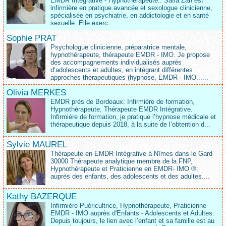
EMDR Intégrative - Hypnothérapeute.. Safia Zah est
infirmière en pratique avancée et sexologue clinicienne,
spécialisée en psychiatrie, en addictologie et en santé
sexuelle. Elle exerc...
Sophie PRAT
Psychologue clinicienne, préparatrice mentale,
hypnothérapeute, thérapeute EMDR - IMO. Je propose
des accompagnements individualisés auprès
d‘adolescents et adultes, en intégrant différentes
approches thérapeutiques (hypnose, EMDR - IMO......
Olivia MERKES
EMDR près de Bordeaux: Infirmière de formation,
Hypnothérapeute, Thérapeute EMDR Intégrative.
Infirmière de formation, je pratique l’hypnose médicale et
thérapeutique depuis 2018, à la suite de l’obtention d...
Sylvie MAUREL
Thérapeute en EMDR Intégrative à Nîmes dans le Gard
30000 Thérapeute analytique membre de la FNP,
Hypnothérapeute et Praticienne en EMDR- IMO ®:
auprès des enfants, des adolescents et des adultes....
Kathy BAZERQUE
Infirmière-Puéricultrice, Hypnothérapeute, Praticienne
EMDR - IMO auprès d'Enfants - Adolescents et Adultes.
Depuis toujours, le lien avec l’enfant et sa famille est au