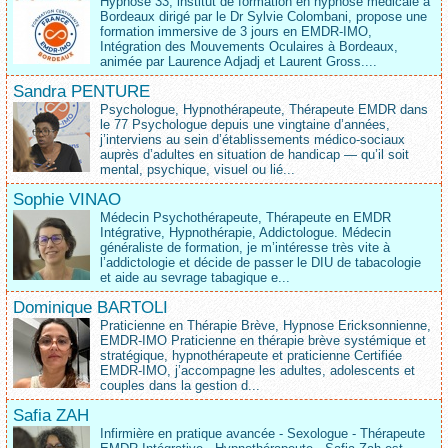
Hypnose 33, institut de formation en hypnose médicale à
Bordeaux dirigé par le Dr Sylvie Colombani, propose une
formation immersive de 3 jours en EMDR-IMO,
Intégration des Mouvements Oculaires à Bordeaux,
animée par Laurence Adjadj et Laurent Gross....
Sandra PENTURE
Psychologue, Hypnothérapeute, Thérapeute EMDR dans
le 77 Psychologue depuis une vingtaine d’années,
j’interviens au sein d’établissements médico‑sociaux
auprès d’adultes en situation de handicap — qu’il soit
mental, psychique, visuel ou lié...
Sophie VINAO
Médecin Psychothérapeute, Thérapeute en EMDR
Intégrative, Hypnothérapie, Addictologue. Médecin
généraliste de formation, je m’intéresse très vite à
l’addictologie et décide de passer le DIU de tabacologie
et aide au sevrage tabagique e...
Dominique BARTOLI
Praticienne en Thérapie Brève, Hypnose Ericksonnienne,
EMDR-IMO Praticienne en thérapie brève systémique et
stratégique, hypnothérapeute et praticienne Certifiée
EMDR-IMO, j’accompagne les adultes, adolescents et
couples dans la gestion d...
Safia ZAH
Infirmière en pratique avancée - Sexologue - Thérapeute