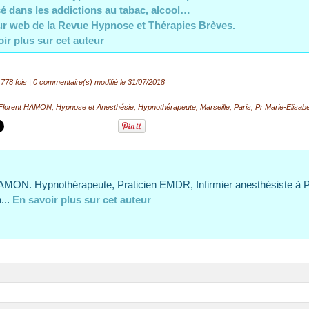
sé dans les addictions au tabac, alcool…
r web de la Revue Hypnose et Thérapies Brèves.
oir plus sur cet auteur
778 fois |
0
commentaire(s) modifié le 31/07/2018
Florent HAMON
,
Hypnose et Anesthésie
,
Hypnothérapeute
,
Marseille
,
Paris
,
Pr Marie-Elisa
AMON. Hypnothérapeute, Praticien EMDR, Infirmier anesthésiste à P
...
En savoir plus sur cet auteur