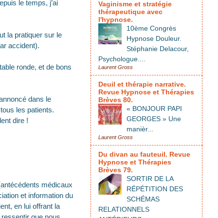
puis le temps, j’ai
Vaginisme et stratégie
thérapeutique avec
l'hypnose.
10ème Congrès
 la pratiquer sur le
Hypnose Douleur.
r accident).
Stéphanie Delacour,
Psychologue....
table ronde, et de bons
Laurent Gross
Deuil et thérapie narrative.
Revue Hypnose et Thérapies
s annoncé dans le
Brèves 80.
« BONJOUR PAPI
tous les patients.
GEORGES » Une
ent dire !
manièr...
Laurent Gross
Du divan au fauteuil. Revue
Hypnose et Thérapies
Brèves 79.
SORTIR DE LA
, (antécédents médicaux
RÉPÉTITION DES
iation et information du
SCHÉMAS
nt, en lui offrant la
RELATIONNELS
e ressentir que nous