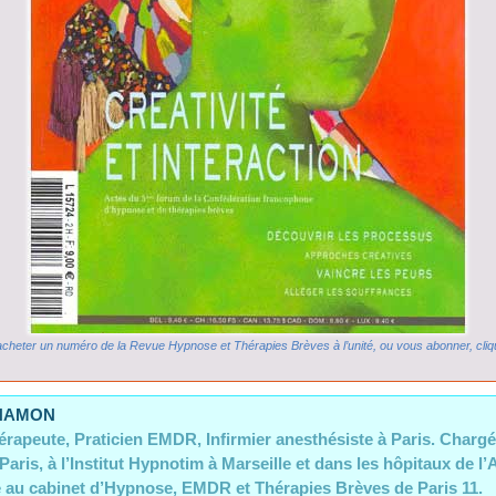
cheter un numéro de la Revue Hypnose et Thérapies Brèves à l’unité, ou vous abonner, cliqu
 HAMON
rapeute, Praticien EMDR, Infirmier anesthésiste à Paris. Charg
aris, à l’Institut Hypnotim à Marseille et dans les hôpitaux de l
 au cabinet d’Hypnose, EMDR et Thérapies Brèves de Paris 11.