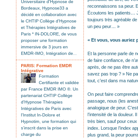
Universitaire d'Hypnose de
reconnaissons sa peur. Ell
Bordeaux, Hypnose33 a
Écoutons les patients… J
décidé en collaboration avec
toujours très agréable de
le CHTIP Collège d'Hypnose
un peu peur… »
et Thérapies Intégratives de
Paris * IN-DOLORE, de vous
« Et vous, vous auriez 
proposer une formation
immersive de 3 jours en
EMDR-IMO, Intégration de...
Et la personne parle de ne
de faire confiance, de n’
PARIS: Formation EMDR
après, de ne pas être au
Intégrative
savez pas trop ? » Ne pa
Formation
tout, c’est dans ma natu
Certifiante et validée
par France EMDR IMO ®. Un
On peut faire comprendre 
partenariat CHTIP Collège
passage, nous (les anesth
d'Hypnose Thérapies
analogique de peur. C’est 
Intégratives de Paris avec
l’intensité de la douleur. 
l'Institut In-Dolore et
très bien, sauf pour ceux 
Hypnotim, une formation qui
s’inscrit dans la prise en
index. Lorsque l’index ap
charge du
plus grand, la peur pourr