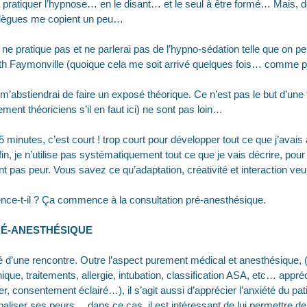
 à pratiquer l’hypnose… en le disant… et le seul à être formé… Mais, de
llègues me copient un peu…
e pratique pas et ne parlerai pas de l’hypno-sédation telle que on peut
h Faymonville (quoique cela me soit arrivé quelques fois… comme pa
m’abstiendrai de faire un exposé théorique. Ce n’est pas le but d’une 
ement théoriciens s’il en faut ici) ne sont pas loin…
minutes, c’est court ! trop court pour développer tout ce que j’avai
n, je n’utilise pas systématiquement tout ce que je vais décrire, pour 
t pas peur. Vous savez ce qu’adaptation, créativité et interaction veul
ce-t-il ? Ça commence à la consultation pré-anesthésique.
RÉ-ANESTHÉSIQUE
ié d’une rencontre. Outre l’aspect purement médical et anesthésique
que, traitements, allergie, intubation, classification ASA, etc… appréc
er, consentement éclairé…), il s’agit aussi d’apprécier l’anxiété du patie
erbaliser ses peurs… dans ce cas, il est intéressant de lui permettre d