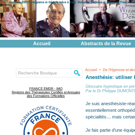
Hypnose EMDR Intégrative et thérapie brève à Paris, Marseille, Bordeaux et ailleurs en France. R
Hypnose Thérapeutique, Thérapie
Accueil
Abstracts de la Revue
Accueil
>
De l'Hypnose et de
Anesthésie: utiliser
Glossaire hypnotique en pré
FRANCE EMDR - IMO
Par le Dr Philippe DUMONTIE
Registre des Thérapeutes Certifiés et Annuaire
des Formations Officielles
Je suis anesthésiste-réan
essentiellement orthopédi
spécialités… mais certai
Je fais partie d’une équi