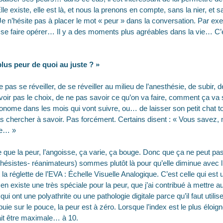
e existe, elle est là, et nous la prenons en compte, sans la nier, et s
e n’hésite pas à placer le mot « peur » dans la conversation. Par exe
 se faire opérer… Il y a des moments plus agréables dans la vie… C’es
plus peur de quoi au juste ? »
 pas se réveiller, de se réveiller au milieu de l’anesthésie, de subir, 
avoir pas le choix, de ne pas savoir ce qu’on va faire, comment ça va 
tonome dans les mois qui vont suivre, ou… de laisser son petit chat 
s chercher à savoir. Pas forcément. Certains disent : « Vous savez, 
re… »
que la peur, l’angoisse, ça varie, ça bouge. Donc que ça ne peut pas
ésistes- réanimateurs) sommes plutôt là pour qu’elle diminue avec l’ut
la réglette de l’EVA : Échelle Visuelle Analogique. C’est celle qui est u
Il en existe une très spéciale pour la peur, que j’ai contribué à mettre a
qui ont une polyathrite ou une pathologie digitale parce qu’il faut utili
puie sur le pouce, la peur est à zéro. Lorsque l’index est le plus éloig
ait être maximale… à 10.