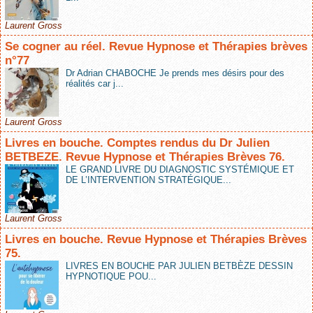
Laurent Gross
Se cogner au réel. Revue Hypnose et Thérapies brèves
n°77
Dr Adrian CHABOCHE Je prends mes désirs pour des
réalités car j...
Laurent Gross
Livres en bouche. Comptes rendus du Dr Julien
BETBEZE. Revue Hypnose et Thérapies Brèves 76.
LE GRAND LIVRE DU DIAGNOSTIC SYSTÉMIQUE ET
DE L’INTERVENTION STRATÉGIQUE...
Laurent Gross
Livres en bouche. Revue Hypnose et Thérapies Brèves
75.
LIVRES EN BOUCHE PAR JULIEN BETBÈZE DESSIN
HYPNOTIQUE POU...