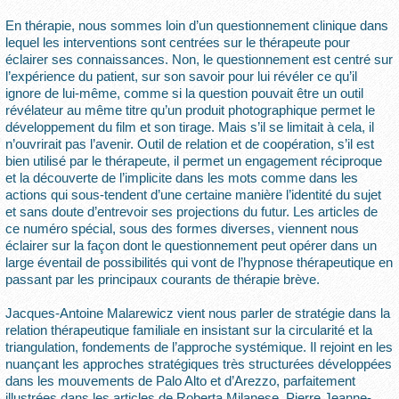
En thérapie, nous sommes loin d’un questionnement clinique dans
lequel les interventions sont centrées sur le thérapeute pour
éclairer ses connaissances. Non, le questionnement est centré sur
l’expérience du patient, sur son savoir pour lui révéler ce qu’il
ignore de lui-même, comme si la question pouvait être un outil
révélateur au même titre qu’un produit photographique permet le
développement du film et son tirage. Mais s’il se limitait à cela, il
n’ouvrirait pas l’avenir. Outil de relation et de coopération, s’il est
bien utilisé par le thérapeute, il permet un engagement réciproque
et la découverte de l’implicite dans les mots comme dans les
actions qui sous-tendent d’une certaine manière l’identité du sujet
et sans doute d’entrevoir ses projections du futur. Les articles de
ce numéro spécial, sous des formes diverses, viennent nous
éclairer sur la façon dont le questionnement peut opérer dans un
large éventail de possibilités qui vont de l’hypnose thérapeutique en
passant par les principaux courants de thérapie brève.
Jacques-Antoine Malarewicz vient nous parler de stratégie dans la
relation thérapeutique familiale en insistant sur la circularité et la
triangulation, fondements de l’approche systémique. Il rejoint en les
nuançant les approches stratégiques très structurées développées
dans les mouvements de Palo Alto et d’Arezzo, parfaitement
illustrées dans les articles de Roberta Milanese, Pierre Jeanne-