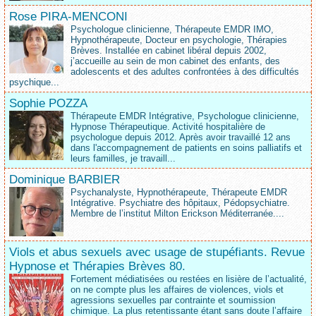
Rose PIRA-MENCONI
Psychologue clinicienne, Thérapeute EMDR IMO,
Hypnothérapeute, Docteur en psychologie, Thérapies
Brèves. Installée en cabinet libéral depuis 2002,
j’accueille au sein de mon cabinet des enfants, des
adolescents et des adultes confrontées à des difficultés
psychique...
Sophie POZZA
Thérapeute EMDR Intégrative, Psychologue clinicienne,
Hypnose Thérapeutique. Activité hospitalière de
psychologue depuis 2012. Après avoir travaillé 12 ans
dans l'accompagnement de patients en soins palliatifs et
leurs familles, je travaill...
Dominique BARBIER
Psychanalyste, Hypnothérapeute, Thérapeute EMDR
Intégrative. Psychiatre des hôpitaux, Pédopsychiatre.
Membre de l’institut Milton Erickson Méditerranée....
Viols et abus sexuels avec usage de stupéfiants. Revue
Hypnose et Thérapies Brèves 80.
Fortement médiatisées ou restées en lisière de l’actualité,
on ne compte plus les affaires de violences, viols et
agressions sexuelles par contrainte et soumission
chimique. La plus retentissante étant sans doute l’affaire