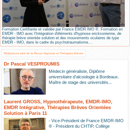
Formation Certifiante et validée par France EMDR IMO ®. Formation en
EMDR - IMO avec l'Intégration d'éléments d'hypnose ericksonienne, de
thérapie brève orientée solution et des mouvements oculaires de type
EMDR - IMO, dans le cadre du psychotraumatisme....
Rédacteurs web de la Revue Hypnose et Thérapies Brèves
Dr Pascal VESPROUMIS
Médecin généraliste, Diplôme
universitaire d’alcoologie à Bordeaux.
Maître de stage des universités...
Laurent GROSS, Hypnothérapeute, EMDR-IMO,
EMDR Intégrative, Thérapies Brèves Orientées
Solution à Paris 11
- Vice-Président de France EMDR-IMO
® - Président du CHTIP, Collège