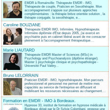
EMDR à Romainville: Thérapeute EMDR - IMO,
Thérapeute de couple, Praticien en Sexothérapie. Mon
accompagnement s'appuie sur plusieurs approches
complémentaires : la thérapie brève orientée solution , la
thérapie conjugale, la sexothérapie, e...
Caroline BOUZIANE
Thérapeute EMDR IMO, Infirmière, Hypnothérapeute.
Infirmière diplômée d'État depuis 2005, j'ai exercé en
psychiatrie puis en cabinet libéral avant de me consacrer
pleinement à l'accompagnement thérapeutique....
Marie LIAUTARD
Thérapeute EMDR Master of Sciences (MSc) in
Psychology and Psychoanalysis (diplôme étranger).
Master 1 psychologie clinique et psychopathologie -
Université Paul Valéry...
Bruno LELORRAIN
Praticien EMDR - IMO, hypnothérapeute. Mon parcours
professionnel et personnel me permet de mettre mes
capacités au service de l'entreprise en diffusant et
mobilisant les ressources nécessaires au changement....
Formation en EMDR - IMO à Bordeaux.
Hypnose 33, institut de formation en hypnose médicale à
Bordeaux dirigé par le Dr Sylvie Colombani, propose une