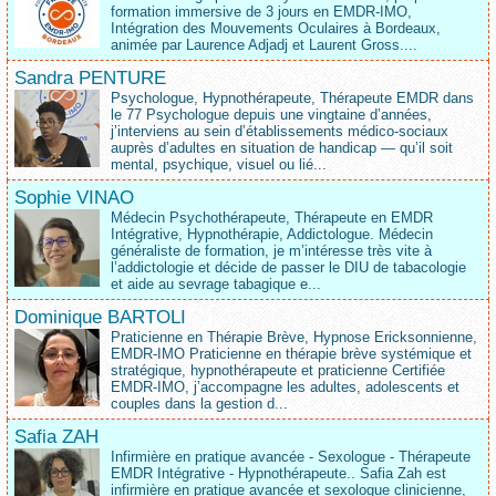
formation immersive de 3 jours en EMDR-IMO,
Intégration des Mouvements Oculaires à Bordeaux,
animée par Laurence Adjadj et Laurent Gross....
Sandra PENTURE
Psychologue, Hypnothérapeute, Thérapeute EMDR dans
le 77 Psychologue depuis une vingtaine d’années,
j’interviens au sein d’établissements médico‑sociaux
auprès d’adultes en situation de handicap — qu’il soit
mental, psychique, visuel ou lié...
Sophie VINAO
Médecin Psychothérapeute, Thérapeute en EMDR
Intégrative, Hypnothérapie, Addictologue. Médecin
généraliste de formation, je m’intéresse très vite à
l’addictologie et décide de passer le DIU de tabacologie
et aide au sevrage tabagique e...
Dominique BARTOLI
Praticienne en Thérapie Brève, Hypnose Ericksonnienne,
EMDR-IMO Praticienne en thérapie brève systémique et
stratégique, hypnothérapeute et praticienne Certifiée
EMDR-IMO, j’accompagne les adultes, adolescents et
couples dans la gestion d...
Safia ZAH
Infirmière en pratique avancée - Sexologue - Thérapeute
EMDR Intégrative - Hypnothérapeute.. Safia Zah est
infirmière en pratique avancée et sexologue clinicienne,