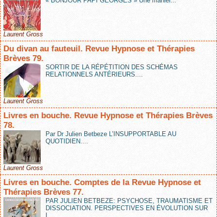
« BONJOUR PAPI GEORGES » Une manièr...
Laurent Gross
Du divan au fauteuil. Revue Hypnose et Thérapies
Brèves 79.
SORTIR DE LA RÉPÉTITION DES SCHÉMAS
RELATIONNELS ANTÉRIEURS....
Laurent Gross
Livres en bouche. Revue Hypnose et Thérapies Brèves
78.
Par Dr Julien Betbeze L’INSUPPORTABLE AU
QUOTIDIEN....
Laurent Gross
Livres en bouche. Comptes de la Revue Hypnose et
Thérapies Brèves 77.
PAR JULIEN BETBEZE: PSYCHOSE, TRAUMATISME ET
DISSOCIATION. PERSPECTIVES EN ÉVOLUTION SUR
L...