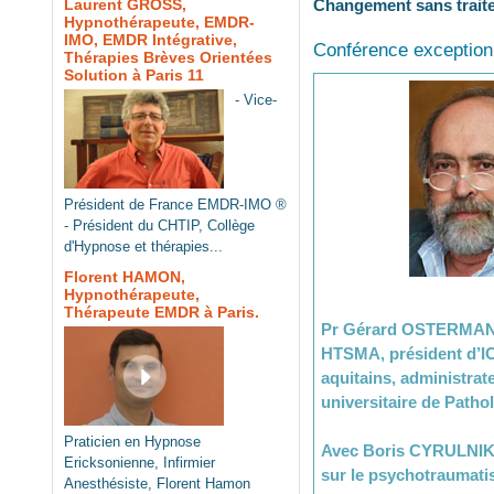
Changement sans trai
Laurent GROSS,
Hypnothérapeute, EMDR-
IMO, EMDR Intégrative,
Conférence exception
Thérapies Brèves Orientées
Solution à Paris 11
- Vice-
Président de France EMDR-IMO ®
- Président du CHTIP, Collège
d'Hypnose et thérapies...
Florent HAMON,
Hypnothérapeute,
Thérapeute EMDR à Paris.
Pr Gérard OSTERMANN:
HTSMA, président d’IC
aquitains, administrat
universitaire de Patho
Praticien en Hypnose
Avec Boris CYRULNIK,
Ericksonienne, Infirmier
sur le psychotraumat
Anesthésiste, Florent Hamon