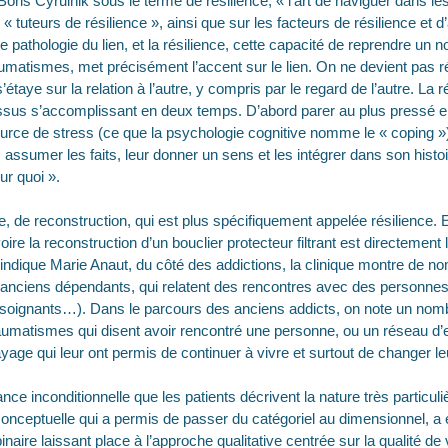
oris Cyrulnik sous le terme de résilience, « l’art de naviguer dans le
 « tuteurs de résilience », ainsi que sur les facteurs de résilience et d’
e pathologie du lien, et la résilience, cette capacité de reprendre u
umatismes, met précisément l’accent sur le lien. On ne devient pas rési
étaye sur la relation à l’autre, y compris par le regard de l’autre. La 
sus s’accomplissant en deux temps. D’abord parer au plus pressé e
ource de stress (ce que la psychologie cognitive nomme le « coping »
 assumer les faits, leur donner un sens et les intégrer dans son histo
ur quoi ».
, de reconstruction, qui est plus spécifiquement appelée résilience. E
re la reconstruction d’un bouclier protecteur filtrant est directement l
’indique Marie Anaut, du côté des addictions, la clinique montre de
 anciens dépendants, qui relatent des rencontres avec des personnes 
, soignants…). Dans le parcours des anciens addicts, on note un nomb
aumatismes qui disent avoir rencontré une personne, ou un réseau d’en
ayage qui leur ont permis de continuer à vivre et surtout de changer le
ce inconditionnelle que les patients décrivent la nature très particuli
on conceptuelle qui a permis de passer du catégoriel au dimensionnel, 
inaire laissant place à l’approche qualitative centrée sur la qualité 