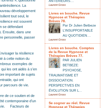
s torrents », questionne
ANTÉRIEURS....
antirésilience. La
Laurent Gross
n nouveau développement
Livres en bouche. Revue
lient tout seul, le
Hypnose et Thérapies
Brèves 78.
résilience est souvent
Par Dr Julien Betbeze
n se défendant
L’INSUPPORTABLE
). Ensuite, dans une
AU QUOTIDIEN....
ire personnelle, passer
Laurent Gross
Livres en bouche. Comptes
de la Revue Hypnose et
nvisager la résilience
Thérapies Brèves 77.
ié à cette notion du
PAR JULIEN
 nombreux exemples de
BETBEZE:
qui les ont aidés à s’en
PSYCHOSE,
re important de sujets
TRAUMATISME ET
traide, qui ont
DISSOCIATION.
ur parcours de vie.
PERSPECTIVES EN
ÉVOLUTION SUR L...
Laurent Gross
ère de ce soutien et de
a été contemporaine d’un
Se cogner au réel. Revue
de vie. Facteurs de
Hypnose et Thérapies