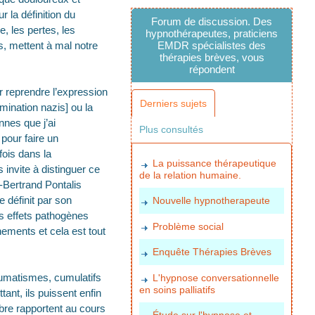
r la définition du
Forum de discussion. Des
, les pertes, les
hypnothérapeutes, praticiens
, mettent à mal notre
EMDR spécialistes des
thérapies brèves, vous
répondent
ur reprendre l’expression
Derniers sujets
nation nazis] ou la
nnes que j’ai
Plus consultés
pour faire un
 fois dans la
La puissance thérapeutique
 invite à distinguer ce
de la relation humaine.
-Bertrand Pontalis
 définit par son
Nouvelle hypnotherapeute
es effets pathogènes
Problème social
nements et cela est tout
Enquête Thérapies Brèves
aumatismes, cumulatifs
L'hypnose conversationnelle
en soins palliatifs
ant, ils puissent enfin
bre rapportent au cours
Étude sur l'hypnose et