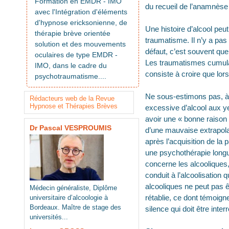
Formation en EMDR - IMO
du recueil de l’anamnèse
avec l'Intégration d'éléments
d'hypnose ericksonienne, de
Une histoire d’alcool peut
thérapie brève orientée
traumatisme. Il n’y a pa
solution et des mouvements
défaut, c’est souvent que
oculaires de type EMDR -
Les traumatismes cumulat
IMO, dans le cadre du
consiste à croire que lor
psychotraumatisme....
Ne sous-estimons pas, à 
Rédacteurs web de la Revue
Hypnose et Thérapies Brèves
excessive d’alcool aux ye
avoir une « bonne raison
Dr Pascal VESPROUMIS
d’une mauvaise extrapola
après l’acquisition de la 
une psychothérapie longu
concerne les alcooliques
conduit à l’alcoolisatio
alcooliques ne peut pas 
Médecin généraliste, Diplôme
rétablie, ce dont témoign
universitaire d’alcoologie à
Bordeaux. Maître de stage des
silence qui doit être int
universités...