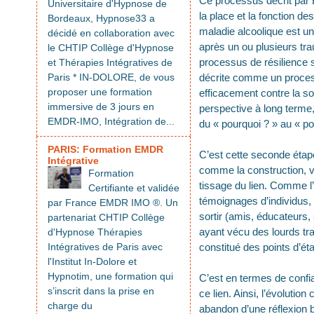
Ce processus décrit par B
Universitaire d'Hypnose de
la place et la fonction des
Bordeaux, Hypnose33 a
maladie alcoolique est un
décidé en collaboration avec
après un ou plusieurs tra
le CHTIP Collège d'Hypnose
processus de résilience s’
et Thérapies Intégratives de
Paris * IN-DOLORE, de vous
décrite comme un proces
proposer une formation
efficacement contre la s
immersive de 3 jours en
perspective à long terme,
EMDR-IMO, Intégration de...
du « pourquoi ? » au « po
PARIS: Formation EMDR
C’est cette seconde étape
Intégrative
comme la construction, voi
Formation
tissage du lien. Comme l
Certifiante et validée
témoignages d’individus,
par France EMDR IMO ®. Un
sortir (amis, éducateurs
partenariat CHTIP Collège
ayant vécu des lourds tr
d'Hypnose Thérapies
Intégratives de Paris avec
constitué des points d’ét
l'Institut In-Dolore et
Hypnotim, une formation qui
C’est en termes de confian
s’inscrit dans la prise en
ce lien. Ainsi, l’évoluti
charge du
abandon d’une réflexion b