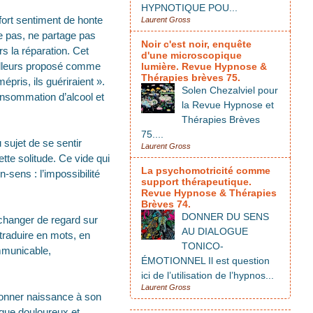
HYPNOTIQUE POU...
 fort sentiment de honte
Laurent Gross
e pas, ne partage pas
Noir c'est noir, enquête
s la réparation. Cet
d'une microscopique
ailleurs proposé comme
lumière. Revue Hypnose &
Thérapies brèves 75.
épris, ils guériraient ».
Solen Chezalviel pour
onsommation d’alcool et
la Revue Hypnose et
Thérapies Brèves
75....
 sujet de se sentir
Laurent Gross
ette solitude. Ce vide qui
La psychomotricité comme
-sens : l’impossibilité
support thérapeutique.
Revue Hypnose & Thérapies
Brèves 74.
DONNER DU SENS
 changer de regard sur
AU DIALOGUE
 traduire en mots, en
TONICO-
mmunicable,
ÉMOTIONNEL Il est question
ici de l’utilisation de l’hypnos...
Laurent Gross
 donner naissance à son
e que douloureux et