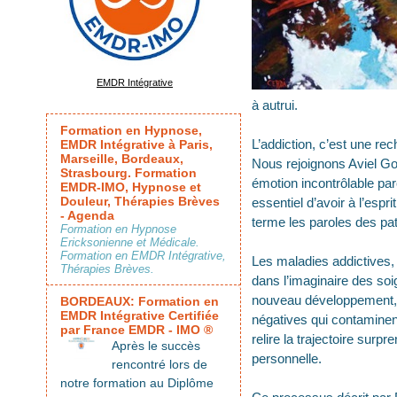
EMDR Intégrative
à autrui.
Formation en Hypnose,
L’addiction, c’est une re
EMDR Intégrative à Paris,
Marseille, Bordeaux,
Nous rejoignons Aviel Goo
Strasbourg. Formation
émotion incontrôlable pa
EMDR-IMO, Hypnose et
Douleur, Thérapies Brèves
essentiel d’avoir à l’espr
- Agenda
terme les paroles des pati
Formation en Hypnose
Ericksonienne et Médicale.
Formation en EMDR Intégrative,
Les maladies addictives, 
Thérapies Brèves.
dans l’imaginaire des soi
nouveau développement, à
BORDEAUX: Formation en
EMDR Intégrative Certifiée
négatives qui contaminent
par France EMDR - IMO ®
relire la trajectoire surp
Après le succès
personnelle.
rencontré lors de
notre formation au Diplôme