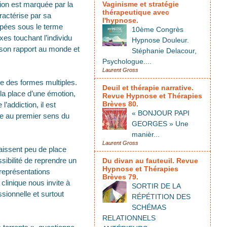
tion est marquée par la
Vaginisme et stratégie
thérapeutique avec
ractérise par sa
l'hypnose.
pées sous le terme
10ème Congrès
xes touchant l’individu
Hypnose Douleur.
son rapport au monde et
Stéphanie Delacour,
Psychologue....
Laurent Gross
re des formes multiples.
Deuil et thérapie narrative.
la place d’une émotion,
Revue Hypnose et Thérapies
Brèves 80.
addiction, il est
« BONJOUR PAPI
dre au premier sens du
GEORGES » Une
manièr...
Laurent Gross
laissent peu de place
sibilité de reprendre un
Du divan au fauteuil. Revue
Hypnose et Thérapies
représentations
Brèves 79.
clinique nous invite à
SORTIR DE LA
ssionnelle et surtout
RÉPÉTITION DES
SCHÉMAS
RELATIONNELS