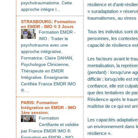
psychotraumatisme. Cette
résilience et d’anti-rési
approche intègre l...
« suradaptation » réserv
traumatismes, au stress 
STRASBOURG: Formation
en EMDR - IMO ® 3 Jours
Tous les individus sont d
Formation EMDR -
personnes, les contextes 
IMO : Traiter le
psychotrauma avec une
capacité de résilience es
approche intégrative.
Formatrice: Claire DAHAN,
Les facteurs avant le trau
Psychologue Clinicienne,
mentalisation, la représe
Thérapeute en EMDR
(pendant) : lorsqu’une ag
Intégrative. Enseignante
difficile ; lorsqu’elle est
Certifiée France EMDR IMO
confiance, elle est culpab
®....
que des tentatives de par
Résilience après le trauma
PARIS: Formation
maîtrise de ce qui est arr
Intégrative en EMDR - IMO
1ère session.
Formation
Les capacités adaptatives
Certifiante et validée
un environnement dans le
par France EMDR IMO ®.
résilience ».
Formation en EMDR - IMO