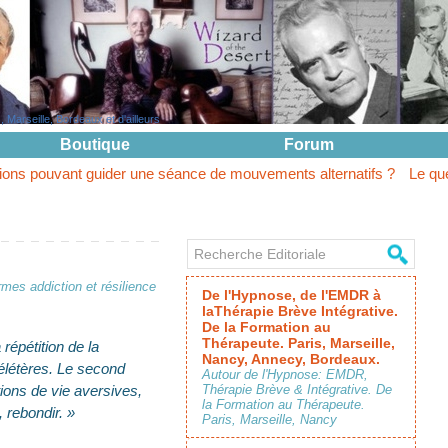
Marseille, Bordeaux et d'ailleurs
Boutique
Forum
uider une séance de mouvements alternatifs ?
Le questionnement na
mes addiction et résilience
De l'Hypnose, de l'EMDR à
laThérapie Brève Intégrative.
De la Formation au
Thérapeute. Paris, Marseille,
répétition de la
Nancy, Annecy, Bordeaux.
délétères. Le second
Autour de l'Hypnose: EMDR,
tions de vie aversives,
Thérapie Brève & Intégrative. De
la Formation au Thérapeute.
 rebondir. »
Paris, Marseille, Nancy