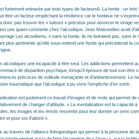
 est fortement entravée par trois types de facteurs6. La honte : un très
ut être un facteur empêchant la résilience car le honteux ne s’exprim
 donc pas trouver les « tuteurs » précieux pour amorcer le virage ver
est une quasi-constante chez l’alcoolique. Jean Maisondieu avait d’
uvrage Les alcooléens, « sans la honte, ils ne boiraient pas, sans le m
nt plus pertinente qu’elle sous-entend une honte qui précéderait la c
igine.
les alcooliques une incapacité à être seul. Les addictions permettent au
t menacé de disparition psychique, lorsqu’il éprouve de tout son être c
xpériences précoces de solitude menaçante et d’anéantissement. Le non
oire traumatique que l’alcoolique a pu vivre l’empêche d’en sortir.
olisation est justement ce travail d’images et de mots qui permet de
élativement de changer d’attitude. « La mentalisation est la capacité à
bles, les images et les émois ressentis pour leur donner un sens co
re et pour soi d’abord ».
le au travers de l’alliance thérapeutique qui permet à la personne de
 la parole permet aussi de faire l’économie de « l’aveu », aussi inutil