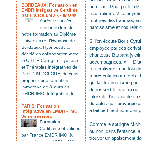
BORDEAUX: Formation en
humiliant. Pour parler de 
EMDR Intégrative Certifiée
traumatisme ? Le psychotr
par France EMDR - IMO ®
ruptures, les traumas, s
Après le succès
narcissisme et nos relati
rencontré lors de
notre formation au Diplôme
Universitaire d'Hypnose de
Si l’on écoute Boris Cyrul
Bordeaux, Hypnose33 a
employée par des écriva
décidé en collaboration avec
chanteuse Barbara [victim
le CHTIP Collège d'Hypnose
accompagnées. » D’autre 
et Thérapies Intégratives de
traumatisme : une fois dans
Paris * IN-DOLORE, de vous
représentation du réel et
proposer une formation
qui fait traumatisme pour
immersive de 3 jours en
définissent le trauma ou
EMDR-IMO, Intégration de...
intensité, l’incapacité o
durables qu’il provoque d
PARIS: Formation
à fait pertinent pour com
Intégrative en EMDR - IMO
3ème session.
Formation
Comme le souligne Michèl
Certifiante et validée
ou non, dans l’enfance, a
par France EMDR IMO ®.
trouver un apaisement da