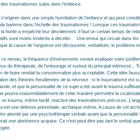
 des traumatismes subis dans l’enfance.
 s’originer dans une simple humiliation de l’enfance et qui peut constit
s de barème dans l’échelle des traumatismes ! Lorsque ces traumatis
 la honte a empêché leur dévoilement. Il faut un certain temps de relat
ifs sont moins évidents à déceler. Une erreur qui circule dans les 
sque la cause de l’angoisse est découverte, verbalisée, le problème es
ce niveau, la fréquence d’événements venant expliquer voire justifi
ux du thérapeute, de l’entourage et surtout du principal intéressé...
 » de boire rendait la consommation plus acceptable. Cette idée faus
tion des théories freudiennes de la névrose : si le traumatisme est s
parole, et que la personnalité de ce sujet a été avant le trauma suffis
e pourra vraisemblablement de cette manière permettre la cicatrisati
, un trauma, même tardif, réactive des traumatismes précoces. L’ang
n qui est une défense préverbale, archaïque même. A cause de cet arc
être abordé par une psychothérapie verbale avant que la personnalité
erait une abstinence acquise. Ce n’est peut-être pas tant le verbal que
errogée.