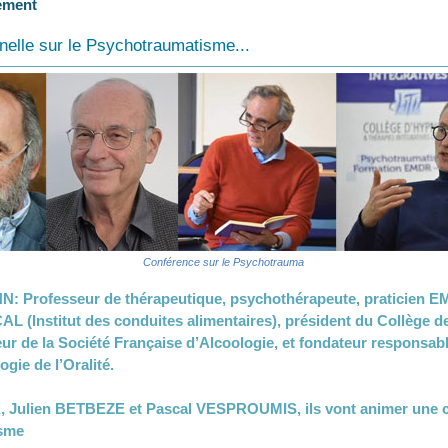
tement
nelle sur le Psychotraumatisme...
Conférence sur le Psychotrauma
 Professeur de thérapeutique, psychothérapeute, praticien E
AL (Institut des conduites alimentaires), président du Collège 
eur de la Société Française d’Alcoologie, et fondateur responsab
logie de l’Oralité.
 Julien BETBEZE et Pascal VESPROUMIS, ils vont animer une c
isme