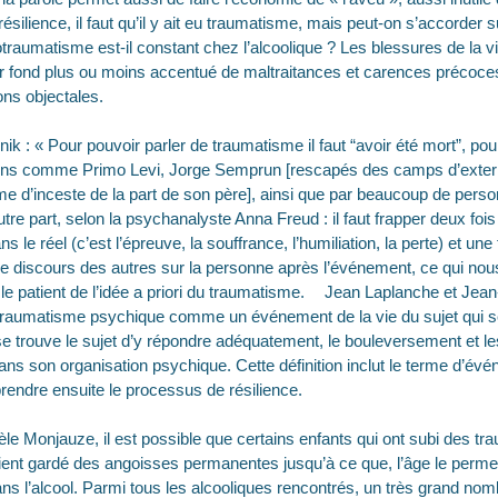
résilience, il faut qu’il y ait eu traumatisme, mais peut-on s’accorder su
aumatisme est-il constant chez l’alcoolique ? Les blessures de la vie
ur fond plus ou moins accentué de maltraitances et carences précoces
ons objectales.
nik : « Pour pouvoir parler de traumatisme il faut “avoir été mort”, po
ins comme Primo Levi, Jorge Semprun [rescapés des camps d’extermi
e d’inceste de la part de son père], ainsi que par beaucoup de perso
part, selon la psychanalyste Anna Freud : il faut frapper deux fois 
 le réel (c’est l’épreuve, la souffrance, l’humiliation, la perte) et une
 le discours des autres sur la personne après l’événement, ce qui nous
 le patient de l’idée a priori du traumatisme. Jean Laplanche et Jean
 traumatisme psychique comme un événement de la vie du sujet qui se
ù se trouve le sujet d’y répondre adéquatement, le bouleversement et l
ans son organisation psychique. Cette définition inclut le terme d’évé
prendre ensuite le processus de résilience.
e Monjauze, il est possible que certains enfants qui ont subi des tr
ient gardé des angoisses permanentes jusqu’à ce que, l’âge le permett
ns l’alcool. Parmi tous les alcooliques rencontrés, un très grand nom