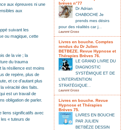
brèves n°77
ance aux épreuves ni une
Dr Adrian
ensibles aux
CHABOCHE Je
prends mes désirs
pour des réalités car j...
oppé suivant les
Laurent Gross
use ou magique, cette
Livres en bouche. Comptes
rendus du Dr Julien
BETBEZE. Revue Hypnose et
s de la vie ; la
Thérapies Brèves 76.
LE GRAND LIVRE DU
cture du trauma
DIAGNOSTIC
 la résilience est moins
SYSTÉMIQUE ET DE
plus de repère, plus de
L’INTERVENTION
ute, et ce d’autant plus
STRATÉGIQUE...
t la véracité des faits.
Laurent Gross
qui est un travail de
ns obligation de parler.
Livres en bouche. Revue
Hypnose et Thérapies
Brèves 75.
liens significatifs avec
LIVRES EN BOUCHE
les « tuteurs de
PAR JULIEN
BETBÈZE DESSIN