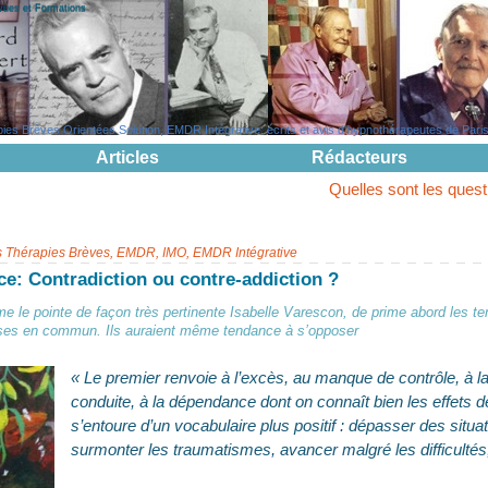
evues et Formations
s Brèves Orientées Solution, EMDR Intégrative: écrits et avis d'hypnothérapeutes de Paris, 
Articles
Rédacteurs
Quelles sont les questions pouvant g
s Thérapies Brèves, EMDR, IMO, EMDR Intégrative
nce: Contradiction ou contre-addiction ?
le pointe de façon très pertinente Isabelle Varescon, de prime abord les ter
hoses en commun. Ils auraient même tendance à s’opposer
« Le premier renvoie à l’excès, au manque de contrôle, à la 
conduite, à la dépendance dont on connaît bien les effets 
s’entoure d’un vocabulaire plus positif : dépasser des situa
surmonter les traumatismes, avancer malgré les difficultés,