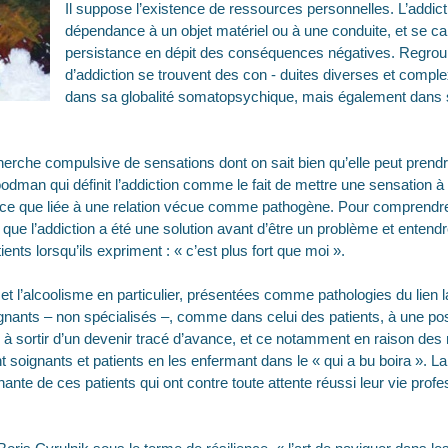
Il suppose l’existence de ressources personnelles. L’addic
dépendance à un objet matériel ou à une conduite, et se ca
persistance en dépit des conséquences négatives. Regrou
d’addiction se trouvent des con - duites diverses et comple
dans sa globalité somatopsychique, mais également dans 
cherche compulsive de sensations dont on sait bien qu’elle peut prend
dman qui définit l’addiction comme le fait de mettre une sensation à 
rce que liée à une relation vécue comme pathogène. Pour comprendre l’
it que l’addiction a été une solution avant d’être un problème et enten
ents lorsqu’ils expriment : « c’est plus fort que moi ».
et l’alcoolisme en particulier, présentées comme pathologies du lien 
gnants – non spécialisés –, comme dans celui des patients, à une pos
 sortir d’un devenir tracé d’avance, et ce notamment en raison des 
 soignants et patients en les enfermant dans le « qui a bu boira ». La 
renante de ces patients qui ont contre toute attente réussi leur vie profe