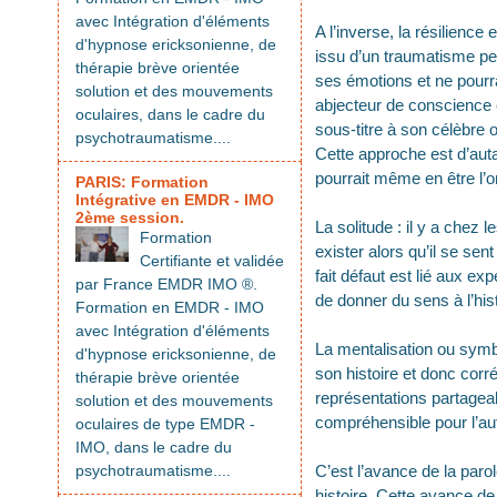
avec Intégration d'éléments
A l’inverse, la résilience
d'hypnose ericksonienne, de
issu d’un traumatisme pe
thérapie brève orientée
ses émotions et ne pourra
solution et des mouvements
abjecteur de conscience 
oculaires, dans le cadre du
sous-titre à son célèbre o
psychotraumatisme....
Cette approche est d’auta
pourrait même en être l’or
PARIS: Formation
Intégrative en EMDR - IMO
2ème session.
La solitude : il y a chez 
Formation
exister alors qu’il se sen
Certifiante et validée
fait défaut est lié aux e
par France EMDR IMO ®.
de donner du sens à l’hist
Formation en EMDR - IMO
avec Intégration d'éléments
La mentalisation ou symb
d'hypnose ericksonienne, de
son histoire et donc corr
thérapie brève orientée
représentations partagea
solution et des mouvements
compréhensible pour l’aut
oculaires de type EMDR -
IMO, dans le cadre du
psychotraumatisme....
C’est l’avance de la paro
histoire. Cette avance de