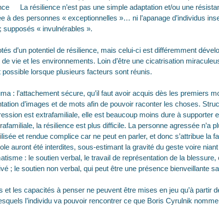
lience La résilience n’est pas une simple adaptation et/ou une résist
ée à des personnes « exceptionnelles »… ni l’apanage d’individus ins
; supposés « invulnérables ».
otés d’un potentiel de résilience, mais celui-ci est différemment dével
de vie et les environnements. Loin d’être une cicatrisation miracule
t possible lorsque plusieurs facteurs sont réunis.
ma : l’attachement sécure, qu’il faut avoir acquis dès les premiers moi
ntation d’images et de mots afin de pouvoir raconter les choses. Stru
ression est extrafamiliale, elle est beaucoup moins dure à supporter et
 intrafamiliale, la résilience est plus difficile. La personne agressée n’a 
ilisée et rendue complice car ne peut en parler, et donc s’attribue la fa
ole auront été interdites, sous-estimant la gravité du geste voire nian
tisme : le soutien verbal, le travail de représentation de la blessure, 
ivé ; le soutien non verbal, qui peut être une présence bienveillante sa
 et les capacités à penser ne peuvent être mises en jeu qu’à partir de 
squels l’individu va pouvoir rencontrer ce que Boris Cyrulnik nomme 