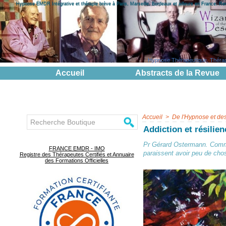
Hypnose EMDR Intégrative et thérapie brève à Paris, Marseille, Bordeaux et ailleurs en France. R
Hypnose Thérapeutique, Thérapie
Accueil
Abstracts de la Revue
Accueil
>
De l'Hypnose et de
Addiction et résilie
Pr Gérard Ostermann. Comme 
FRANCE EMDR - IMO
paraissent avoir peu de c
Registre des Thérapeutes Certifiés et Annuaire
des Formations Officielles