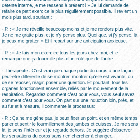
détente interne, je me ressens à présent ! » Je lui demande de
refaire ce petit exercice le plus régulièrement possible. Il revient un
mois plus tard, souriant :
- P. : « Je me réveille beaucoup moins et je me rendors plus vite.
Je ne me gratte plus, et je n’y pense plus. Quoi que, si j’y pense, là
je peux me gratter. » Et il repart sur une anticipation anxieuse.
- P. : « Je fais mon exercice tous les jours chez moi, et je
remarque que ça fourmille plus d’un côté que de l’autre.
- Thérapeute : C’est vrai que chaque partie du corps a une façon
peut-être différente de se montrer, montrer qu’elle est vivante, ou
de se reposer, réagir, poser une question. Et pourtant, tous les
organes fonctionnent ensemble, reliés par le mouvement de la
respiration. Regardez comment c’est pour vous, vous seul savez
comment c’est pour vous. On part sur une induction loin, près, et
au fur et à mesure, il commente le processus:
- P. : Ça ne me gêne pas, je peux fixer un point, et en même temps
parler et sentir le fourmillement des jambes et cuisses. Je me sens
là, je sens l’intérieur et je regarde dehors. Je suggère d’observer
les sensations du corps sans rien chercher à changer...