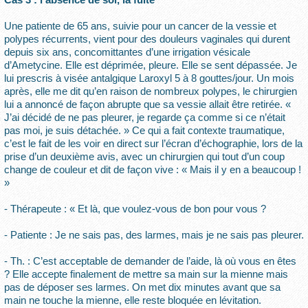
Une patiente de 65 ans, suivie pour un cancer de la vessie et
polypes récurrents, vient pour des douleurs vaginales qui durent
depuis six ans, concomittantes d’une irrigation vésicale
d’Ametycine. Elle est déprimée, pleure. Elle se sent dépassée. Je
lui prescris à visée antalgique Laroxyl 5 à 8 gouttes/jour. Un mois
après, elle me dit qu’en raison de nombreux polypes, le chirurgien
lui a annoncé de façon abrupte que sa vessie allait être retirée. «
J’ai décidé de ne pas pleurer, je regarde ça comme si ce n’était
pas moi, je suis détachée. » Ce qui a fait contexte traumatique,
c’est le fait de les voir en direct sur l’écran d’échographie, lors de la
prise d’un deuxième avis, avec un chirurgien qui tout d’un coup
change de couleur et dit de façon vive : « Mais il y en a beaucoup !
»
- Thérapeute : « Et là, que voulez-vous de bon pour vous ?
- Patiente : Je ne sais pas, des larmes, mais je ne sais pas pleurer.
- Th. : C’est acceptable de demander de l’aide, là où vous en êtes
? Elle accepte finalement de mettre sa main sur la mienne mais
pas de déposer ses larmes. On met dix minutes avant que sa
main ne touche la mienne, elle reste bloquée en lévitation.