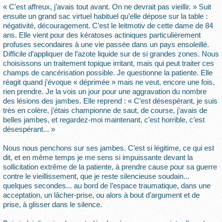
« C’est affreux, j’avais tout avant. On ne devrait pas vieillir. » Suit
ensuite un grand sac virtuel habituel qu’elle dépose sur la table :
négativité, découragement. C’est le leitmotiv de cette dame de 84
ans. Elle vient pour des kératoses actiniques particulièrement
profuses secondaires à une vie passée dans un pays ensoleillé.
Difficile d’appliquer de l’azote liquide sur de si grandes zones. Nous
choisissons un traitement topique irritant, mais qui peut traiter ces
champs de cancérisation possible. Je questionne la patiente. Elle
réagit quand j’évoque « déprimée » mais ne veut, encore une fois,
rien prendre. Je la vois un jour pour une aggravation du nombre
des lésions des jambes. Elle reprend : « C’est désespérant, je suis
très en colère, j’étais championne de saut, de course, j’avais de
belles jambes, et regardez-moi maintenant, c’est horrible, c’est
désespérant... »
Nous nous penchons sur ses jambes. C’est si légitime, ce qui est
dit, et en même temps je me sens si impuissante devant la
sollicitation extrême de la patiente, à prendre cause pour sa guerre
contre le vieillissement, que je reste silencieuse soudain...
quelques secondes... au bord de l’espace traumatique, dans une
acceptation, un lâcher-prise, ou alors à bout d’argument et de
prise, à glisser dans le silence.