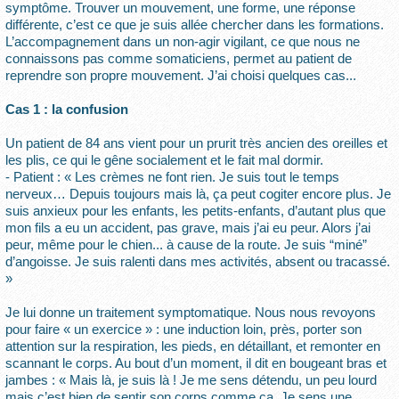
symptôme. Trouver un mouvement, une forme, une réponse
différente, c’est ce que je suis allée chercher dans les formations.
L’accompagnement dans un non-agir vigilant, ce que nous ne
connaissons pas comme somaticiens, permet au patient de
reprendre son propre mouvement. J’ai choisi quelques cas...
Cas 1 : la confusion
Un patient de 84 ans vient pour un prurit très ancien des oreilles et
les plis, ce qui le gêne socialement et le fait mal dormir.
- Patient : « Les crèmes ne font rien. Je suis tout le temps
nerveux… Depuis toujours mais là, ça peut cogiter encore plus. Je
suis anxieux pour les enfants, les petits-enfants, d’autant plus que
mon fils a eu un accident, pas grave, mais j’ai eu peur. Alors j’ai
peur, même pour le chien... à cause de la route. Je suis “miné”
d’angoisse. Je suis ralenti dans mes activités, absent ou tracassé.
»
Je lui donne un traitement symptomatique. Nous nous revoyons
pour faire « un exercice » : une induction loin, près, porter son
attention sur la respiration, les pieds, en détaillant, et remonter en
scannant le corps. Au bout d’un moment, il dit en bougeant bras et
jambes : « Mais là, je suis là ! Je me sens détendu, un peu lourd
mais c’est bien de sentir son corps comme ça. Je sens une