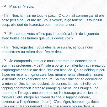
- P. : Mais si, j’y suis.
- Th. : Non, la main ne touche pas… OK, on fait comme ça. Et elle
pose peu à peu, et me dit : Vous voyez, là ça touche. Et tout d’un
coup, elle sort de l’exercice pour me demander :
- P. : Est-ce que vous n’êtes pas impactée à la fin de la journée
avec toutes ces larmes que vous devez voir ?
- Th. : Non, regardez : vous êtes là, je suis là, et nous nous
rencontrons au milieu dans l’entre-deux.
- P. : Je comprends, tant que nous sommes en contact, nous
sommes protégées. » Je l’invite à porter son attention au niveau du
diaphragme car elle me dit qu’elle est bloquée. Ça se débloque peu
à peu en respirant, ça circule. Les mouvements alternatifs tissent
le déroulé de l’expérience sécure. Sa main finit par se décoller de
la mienne. Des larmes coulent, de bonnes larmes, dit-elle. Le
tapping approfondit la transe (image qui vient : des nuages ; on
rapproche l’image ; une personne de l’entourage est en lien, et
l’univers ; elle intègre au niveau du coeur, tapping genoux,
ouverture à l’expérience sécure). C’est léger, heureux, ça flotte.
Elle conclut tranquillement : « Le chirurgien a bloqué dans la