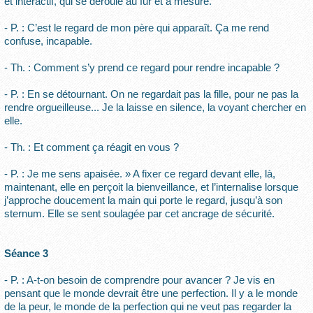
et interactif, qui se déroule au fur et à mesure.
- P. : C’est le regard de mon père qui apparaît. Ça me rend
confuse, incapable.
- Th. : Comment s’y prend ce regard pour rendre incapable ?
- P. : En se détournant. On ne regardait pas la fille, pour ne pas la
rendre orgueilleuse... Je la laisse en silence, la voyant chercher en
elle.
- Th. : Et comment ça réagit en vous ?
- P. : Je me sens apaisée. » A fixer ce regard devant elle, là,
maintenant, elle en perçoit la bienveillance, et l’internalise lorsque
j’approche doucement la main qui porte le regard, jusqu’à son
sternum. Elle se sent soulagée par cet ancrage de sécurité.
Séance 3
- P. : A-t-on besoin de comprendre pour avancer ? Je vis en
pensant que le monde devrait être une perfection. Il y a le monde
de la peur, le monde de la perfection qui ne veut pas regarder la