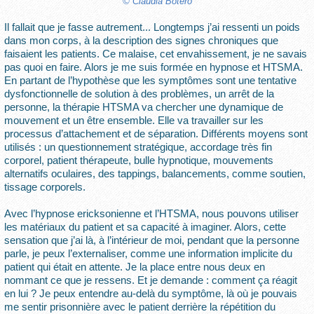
© Claudia Botero
Il fallait que je fasse autrement... Longtemps j’ai ressenti un poids
dans mon corps, à la description des signes chroniques que
faisaient les patients. Ce malaise, cet envahissement, je ne savais
pas quoi en faire. Alors je me suis formée en hypnose et HTSMA.
En partant de l’hypothèse que les symptômes sont une tentative
dysfonctionnelle de solution à des problèmes, un arrêt de la
personne, la thérapie HTSMA va chercher une dynamique de
mouvement et un être ensemble. Elle va travailler sur les
processus d’attachement et de séparation. Différents moyens sont
utilisés : un questionnement stratégique, accordage très fin
corporel, patient thérapeute, bulle hypnotique, mouvements
alternatifs oculaires, des tappings, balancements, comme soutien,
tissage corporels.
Avec l’hypnose ericksonienne et l’HTSMA, nous pouvons utiliser
les matériaux du patient et sa capacité à imaginer. Alors, cette
sensation que j’ai là, à l’intérieur de moi, pendant que la personne
parle, je peux l’externaliser, comme une information implicite du
patient qui était en attente. Je la place entre nous deux en
nommant ce que je ressens. Et je demande : comment ça réagit
en lui ? Je peux entendre au-delà du symptôme, là où je pouvais
me sentir prisonnière avec le patient derrière la répétition du