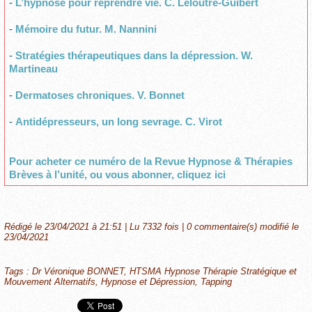
-
L’hypnose pour reprendre vie. C. Leloutre-Guibert
-
Mémoire du futur. M. Nannini
-
Stratégies thérapeutiques dans la dépression. W.
Martineau
-
Dermatoses chroniques. V. Bonnet
-
Antidépresseurs, un long sevrage. C. Virot
Pour acheter ce numéro de la Revue Hypnose & Thérapies
Brèves à l’unité, ou vous abonner, cliquez ici
Rédigé le 23/04/2021 à 21:51 | Lu 7332 fois |
0
commentaire(s) modifié le
23/04/2021
Tags
:
Dr Véronique BONNET
,
HTSMA Hypnose Thérapie Stratégique et
Mouvement Alternatifs
,
Hypnose et Dépression
,
Tapping