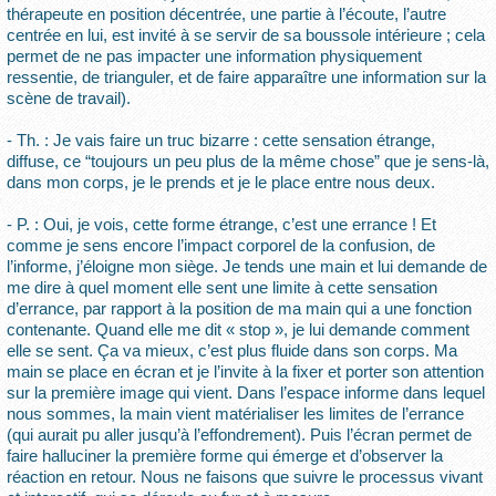
thérapeute en position décentrée, une partie à l’écoute, l’autre
centrée en lui, est invité à se servir de sa boussole intérieure ; cela
permet de ne pas impacter une information physiquement
ressentie, de trianguler, et de faire apparaître une information sur la
scène de travail).
- Th. : Je vais faire un truc bizarre : cette sensation étrange,
diffuse, ce “toujours un peu plus de la même chose” que je sens-là,
dans mon corps, je le prends et je le place entre nous deux.
- P. : Oui, je vois, cette forme étrange, c’est une errance ! Et
comme je sens encore l’impact corporel de la confusion, de
l’informe, j’éloigne mon siège. Je tends une main et lui demande de
me dire à quel moment elle sent une limite à cette sensation
d’errance, par rapport à la position de ma main qui a une fonction
contenante. Quand elle me dit « stop », je lui demande comment
elle se sent. Ça va mieux, c’est plus fluide dans son corps. Ma
main se place en écran et je l’invite à la fixer et porter son attention
sur la première image qui vient. Dans l’espace informe dans lequel
nous sommes, la main vient matérialiser les limites de l’errance
(qui aurait pu aller jusqu’à l’effondrement). Puis l’écran permet de
faire halluciner la première forme qui émerge et d’observer la
réaction en retour. Nous ne faisons que suivre le processus vivant