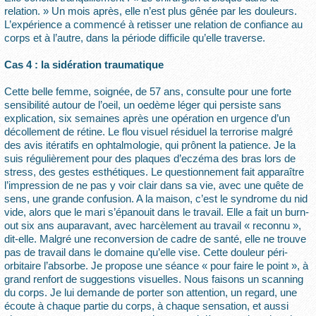
relation. » Un mois après, elle n’est plus gênée par les douleurs.
L’expérience a commencé à retisser une relation de confiance au
corps et à l’autre, dans la période difficile qu’elle traverse.
Cas 4 : la sidération traumatique
Cette belle femme, soignée, de 57 ans, consulte pour une forte
sensibilité autour de l’oeil, un oedème léger qui persiste sans
explication, six semaines après une opération en urgence d’un
décollement de rétine. Le flou visuel résiduel la terrorise malgré
des avis itératifs en ophtalmologie, qui prônent la patience. Je la
suis régulièrement pour des plaques d’eczéma des bras lors de
stress, des gestes esthétiques. Le questionnement fait apparaître
l’impression de ne pas y voir clair dans sa vie, avec une quête de
sens, une grande confusion. A la maison, c’est le syndrome du nid
vide, alors que le mari s’épanouit dans le travail. Elle a fait un burn-
out six ans auparavant, avec harcèlement au travail « reconnu »,
dit-elle. Malgré une reconversion de cadre de santé, elle ne trouve
pas de travail dans le domaine qu’elle vise. Cette douleur péri-
orbitaire l’absorbe. Je propose une séance « pour faire le point », à
grand renfort de suggestions visuelles. Nous faisons un scanning
du corps. Je lui demande de porter son attention, un regard, une
écoute à chaque partie du corps, à chaque sensation, et aussi