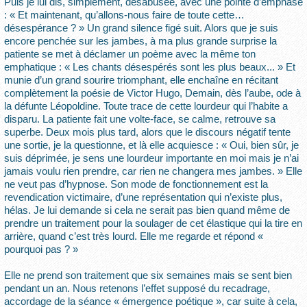
Puis je lui dis, simplement, désabusée, avec une pointe d’emphase
: « Et maintenant, qu’allons-nous faire de toute cette…
désespérance ? » Un grand silence figé suit. Alors que je suis
encore penchée sur les jambes, à ma plus grande surprise la
patiente se met à déclamer un poème avec la même ton
emphatique : « Les chants désespérés sont les plus beaux... » Et
munie d’un grand sourire triomphant, elle enchaîne en récitant
complètement la poésie de Victor Hugo, Demain, dès l’aube, ode à
la défunte Léopoldine. Toute trace de cette lourdeur qui l’habite a
disparu. La patiente fait une volte-face, se calme, retrouve sa
superbe. Deux mois plus tard, alors que le discours négatif tente
une sortie, je la questionne, et là elle acquiesce : « Oui, bien sûr, je
suis déprimée, je sens une lourdeur importante en moi mais je n’ai
jamais voulu rien prendre, car rien ne changera mes jambes. » Elle
ne veut pas d’hypnose. Son mode de fonctionnement est la
revendication victimaire, d’une représentation qui n’existe plus,
hélas. Je lui demande si cela ne serait pas bien quand même de
prendre un traitement pour la soulager de cet élastique qui la tire en
arrière, quand c’est très lourd. Elle me regarde et répond «
pourquoi pas ? »
Elle ne prend son traitement que six semaines mais se sent bien
pendant un an. Nous retenons l’effet supposé du recadrage,
accordage de la séance « émergence poétique », car suite à cela,