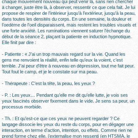
chaque mouvement nouveau qui peut venir là, sans rien chercher
à changer, juste être là, à observer, ressentir ce que cela fait. Je lui
propose de respirer de l’intérieur jusqu’à l’extérieur, jusqu’à la peau,
dans toutes les densités du corps. En une semaine, la douleur et
l’oedème de l’oeil disparaissent, mais restent les troubles visuels et
une forte anxiété. Les ruminations viennent saturer l’échange du
début de la séance 2, plaçant la patiente en induction hypnotique.
Elle finit par dire :
- Patiente : « J’ai un trop mauvais regard sur la vie. Quand les
gens me renvoient la réalité, enfin telle qu’eux la voient, c’est
terrible. J’ai peur d’être à nouveau en dépression, tout me fait peur.
Tout fout le camp, et je le constate sur ma peau.
- Thérapeute : C’est la tête, la peau, les yeux ?
- P. : Les yeux… Pendant qu’elle me dit qu’elle lutte, je vois ses
yeux fascinés observer fixement dans le vide. Je sens sa peur, un
processus morbide.
- Th. : Et qu’est-ce que ces yeux ne peuvent regarder ? Ce
langage dissocie les yeux du reste du corps, pour en dégager une
interaction, en terme d’action, intention, ou effets. Comme rien ne
prend forme chez elle, j’externalise mon ressenti (en HTSMA, le