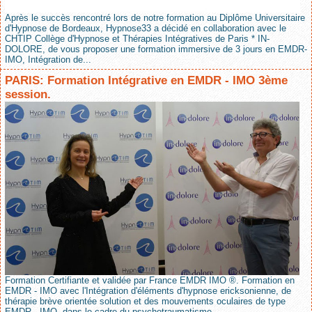
Après le succès rencontré lors de notre formation au Diplôme Universitaire
d'Hypnose de Bordeaux, Hypnose33 a décidé en collaboration avec le
CHTIP Collège d'Hypnose et Thérapies Intégratives de Paris * IN-
DOLORE, de vous proposer une formation immersive de 3 jours en EMDR-
IMO, Intégration de...
PARIS: Formation Intégrative en EMDR - IMO 3ème
session.
Formation Certifiante et validée par France EMDR IMO ®. Formation en
EMDR - IMO avec l'Intégration d'éléments d'hypnose ericksonienne, de
thérapie brève orientée solution et des mouvements oculaires de type
EMDR - IMO, dans le cadre du psychotraumatisme....