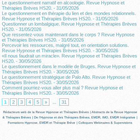
Le questionnement narratif en alcoologie. Revue Hypnose et
Thérapies Brèves HS20.
- 31/05/2026
Le questionnement en thérapie du lien et des mondes relationnels.
Revue Hypnose et Thérapies Brèves HS20.
- 31/05/2026
Questionner un lombalgique. Revue Hypnose et Thérapies Brèves
HS20.
- 31/05/2026
Que ressentez-vous maintenant dans le corps ? Revue Hypnose
et Thérapies Brèves HS20.
- 31/05/2026
Percevoir les ressources, malgré tout, en orientation solutions.
Revue Hypnose et Thérapies Brèves HS20.
- 30/05/2026
«Il nous faudrait un miracle». Revue Hypnose et Thérapies Brèves
HS20.
- 30/05/2026
Le questionnement dans le modèle de Bruges. Revue Hypnose et
Thérapies Brèves HS20.
- 30/05/2026
Le questionnement stratégique de Palo Alto. Revue Hypnose et
Thérapies Brèves HS20.
- 30/05/2026
Comment pourriez-vous aller plus mal ? Revue Hypnose et
Thérapies Brèves HS20.
- 30/05/2026
1
2
3
4
5
»
...
31
Rédacteurs web de la Revue Hypnose et Thérapies Brèves
|
Abstracts de la Revue Hypnose
& Thérapies Brèves
|
De l'Hypnose et des Thérapies Brèves, EMDR, IMO, EMDR Intégrative
|
Formations Hypnose, EMDR et Thérapie Brève
|
Colloques Webinaires & Supervisions