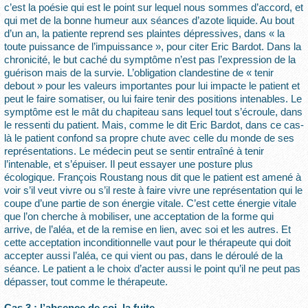
c’est la poésie qui est le point sur lequel nous sommes d’accord, et
qui met de la bonne humeur aux séances d’azote liquide. Au bout
d’un an, la patiente reprend ses plaintes dépressives, dans « la
toute puissance de l’impuissance », pour citer Eric Bardot. Dans la
chronicité, le but caché du symptôme n’est pas l’expression de la
guérison mais de la survie. L’obligation clandestine de « tenir
debout » pour les valeurs importantes pour lui impacte le patient et
peut le faire somatiser, ou lui faire tenir des positions intenables. Le
symptôme est le mât du chapiteau sans lequel tout s’écroule, dans
le ressenti du patient. Mais, comme le dit Eric Bardot, dans ce cas-
là le patient confond sa propre chute avec celle du monde de ses
représentations. Le médecin peut se sentir entraîné à tenir
l’intenable, et s’épuiser. Il peut essayer une posture plus
écologique. François Roustang nous dit que le patient est amené à
voir s’il veut vivre ou s’il reste à faire vivre une représentation qui le
coupe d’une partie de son énergie vitale. C’est cette énergie vitale
que l’on cherche à mobiliser, une acceptation de la forme qui
arrive, de l’aléa, et de la remise en lien, avec soi et les autres. Et
cette acceptation inconditionnelle vaut pour le thérapeute qui doit
accepter aussi l’aléa, ce qui vient ou pas, dans le déroulé de la
séance. Le patient a le choix d’acter aussi le point qu’il ne peut pas
dépasser, tout comme le thérapeute.
Cas 3 : l’absence de soi, la fuite