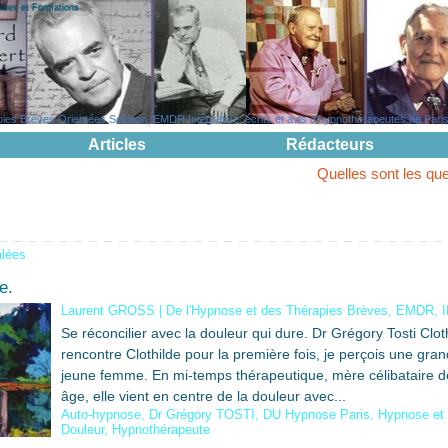
evues et Formations
s Brèves Orientées Solution, EMDR Intégrative: écrits et avis d'hypnothérapeutes de Paris, 
Articles
Rédacteurs
Quelles sont les questions pouva
alées
e.
Laurent GROSS
|
De l'Hypnose et des Thérapies Brèves, EMDR, 
Se réconcilier avec la douleur qui dure. Dr Grégory Tosti Clot
rencontre Clothilde pour la première fois, je perçois une gra
jeune femme. En mi-temps thérapeutique, mère célibataire d
âge, elle vient en centre de la douleur avec...
Auto-hypnose
,
Dr Grégory TOSTI
,
DU Hypnose Paris
,
Hypnose et
Douleur
,
Hypnothérapeute