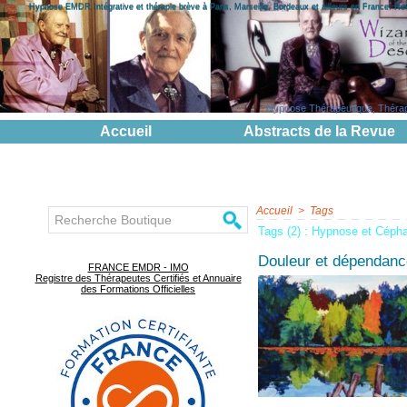
Hypnose EMDR Intégrative et thérapie brève à Paris, Marseille, Bordeaux et ailleurs en France. R
Hypnose Thérapeutique, Thérapie
Accueil
Abstracts de la Revue
Accueil
>
Tags
Tags (2) : Hypnose et Céph
Douleur et dépendanc
FRANCE EMDR - IMO
Registre des Thérapeutes Certifiés et Annuaire
des Formations Officielles