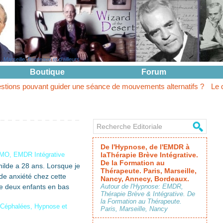
Marseille, Bordeaux et d'ailleurs
Boutique
Forum
nt guider une séance de mouvements alternatifs ?
Le questionnemen
De l'Hypnose, de l'EMDR à
IMO, EMDR Intégrative
laThérapie Brève Intégrative.
De la Formation au
hilde a 28 ans. Lorsque je
Thérapeute. Paris, Marseille,
nde anxiété chez cette
Nancy, Annecy, Bordeaux.
e deux enfants en bas
Autour de l'Hypnose: EMDR,
Thérapie Brève & Intégrative. De
la Formation au Thérapeute.
 Céphalées
,
Hypnose et
Paris, Marseille, Nancy