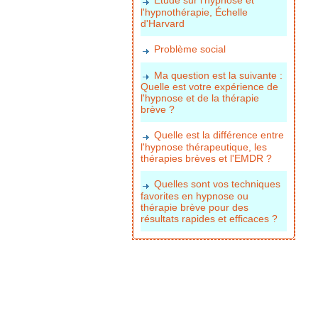
l'hypnothérapie, Échelle
d'Harvard
Problème social
Ma question est la suivante :
Quelle est votre expérience de
l'hypnose et de la thérapie
brève ?
Quelle est la différence entre
l'hypnose thérapeutique, les
thérapies brèves et l'EMDR ?
Quelles sont vos techniques
favorites en hypnose ou
thérapie brève pour des
résultats rapides et efficaces ?