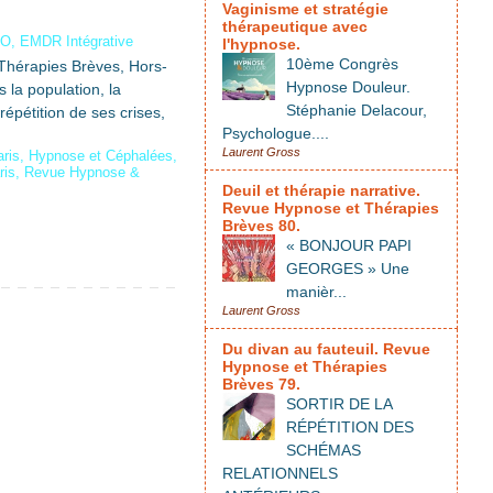
Vaginisme et stratégie
thérapeutique avec
MO, EMDR Intégrative
l'hypnose.
10ème Congrès
 Thérapies Brèves, Hors-
Hypnose Douleur.
 la population, la
Stéphanie Delacour,
répétition de ses crises,
Psychologue....
Laurent Gross
ris
,
Hypnose et Céphalées
,
ris
,
Revue Hypnose &
Deuil et thérapie narrative.
Revue Hypnose et Thérapies
Brèves 80.
« BONJOUR PAPI
GEORGES » Une
manièr...
Laurent Gross
Du divan au fauteuil. Revue
Hypnose et Thérapies
Brèves 79.
SORTIR DE LA
RÉPÉTITION DES
SCHÉMAS
RELATIONNELS