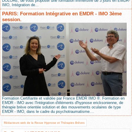
DOLORE, de vous proposer une formation immersive de 3 jours en EMDR-
IMO, Intégration de...
PARIS: Formation Intégrative en EMDR - IMO 3ème
session.
Formation Certifiante et validée par France EMDR IMO ®. Formation en
EMDR - IMO avec l'Intégration d'éléments d'hypnose ericksonienne, de
thérapie brève orientée solution et des mouvements oculaires de type
EMDR - IMO, dans le cadre du psychotraumatisme....
Rédacteurs web de la Revue Hypnose et Thérapies Brèves