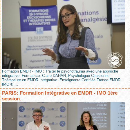
Formation EMDR - IMO : Traiter le psychotrauma avec une approche
intégrative. Formatrice: Claire DAHAN, Psychologue Clinicienne,
Thérapeute en EMDR Intégrative. Enseignante Certifiée France EMDR
IMO ®....
PARIS: Formation Intégrative en EMDR - IMO 1ère
session.