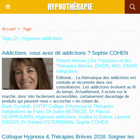
HYPNOTHÉRAPIE
Accueil
>
Tags
Tags (2) : Hypnose addictions
Addictions, vous avez dit addictions ? Sophie COHEN
Florent Hamon
|
De l'Hypnose et des
Thérapies Brèves, EMDR, IMO, EMDR
Intégrative
Editorial... La thématique des addictions est
centrale et récurrente dans nos
consultations. Les addictions évoluent au fil
du temps. Actuellement, il existe sur le
marché, donc très facilement accessibles, certainement davantage de
produits qui peuvent nous « accrocher » en créant de...
Boris Cyrulnik
,
CHTIP Collège d'Hypnose et Thérapies
Intégratives de Paris
,
Dr Julien BETBEZE
,
Dr Pascal
VESPROUMIS
,
Hypnose addictions
,
Institut In-Dolore
,
Laurent
GROSS
,
Pr Gérard OSTERMANN
,
Sophie COHEN
Colloque Hypnose & Thérapies Brèves 2018: Soigner les