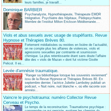
leurs familles, je travaill...
Dominique BARBIER
Psychanalyste, Hypnothérapeute, Thérapeute EMDR
Intégrative. Psychiatre des hôpitaux, Pédopsychiatre.
Membre de l’institut Milton Erickson Méditerranée....
Viols et abus sexuels avec usage de stupéfiants. Revue
Hypnose et Thérapies Brèves 80.
Fortement médiatisées ou restées en lisière de l’actualité,
on ne compte plus les affaires de violences, viols et
agressions sexuelles par contrainte et soumission
chimique. La plus retentissante étant sans doute l’affaire
dite des « viols de Mazan » dont fut victime Gisèle
Pelicot. Il es...
Levée d'amnésie traumatique.
"Ranger sa bibliothèque lorsque les souvenirs reviennent"
issu de la Revue Hypnose et Thérapies Brèves 80. En
septembre dernier, l’actrice Juliette Lamboley publiait un
podcast, « Nuit noire, nuit blanche », où elle raconte son
amnési...
Vaincre le psychotrauma: numéro Collector Revue
Cerveau et Psycho.
Le temps de la reconstruction. Traumatisme psychique :
comprendre ce qui persiste, explorer les chemins du