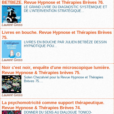
BETBEZE. Revue Hypnose et Thérapies Brèves 76.
LE GRAND LIVRE DU DIAGNOSTIC SYSTÉMIQUE ET
DE L’INTERVENTION STRATÉGIQUE...
Laurent Gross
Livres en bouche. Revue Hypnose et Thérapies Brèves
75.
LIVRES EN BOUCHE PAR JULIEN BETBÈZE DESSIN
HYPNOTIQUE POU...
Laurent Gross
Noir c'est noir, enquête d'une microscopique lumière.
Revue Hypnose & Thérapies brèves 75.
Solen Chezalviel pour la Revue Hypnose et Thérapies
Brèves 75....
Laurent Gross
La psychomotricité comme support thérapeutique.
Revue Hypnose & Thérapies Brèves 74.
DONNER DU SENS AU DIALOGUE TONICO-