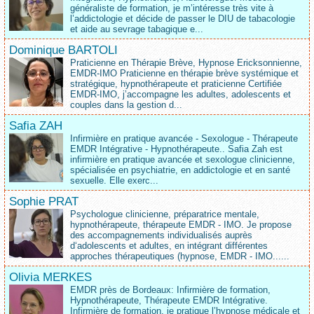
généraliste de formation, je m’intéresse très vite à
l’addictologie et décide de passer le DIU de tabacologie
et aide au sevrage tabagique e...
Dominique BARTOLI
Praticienne en Thérapie Brève, Hypnose Ericksonnienne,
EMDR-IMO Praticienne en thérapie brève systémique et
stratégique, hypnothérapeute et praticienne Certifiée
EMDR-IMO, j’accompagne les adultes, adolescents et
couples dans la gestion d...
Safia ZAH
Infirmière en pratique avancée - Sexologue - Thérapeute
EMDR Intégrative - Hypnothérapeute.. Safia Zah est
infirmière en pratique avancée et sexologue clinicienne,
spécialisée en psychiatrie, en addictologie et en santé
sexuelle. Elle exerc...
Sophie PRAT
Psychologue clinicienne, préparatrice mentale,
hypnothérapeute, thérapeute EMDR - IMO. Je propose
des accompagnements individualisés auprès
d‘adolescents et adultes, en intégrant différentes
approches thérapeutiques (hypnose, EMDR - IMO......
Olivia MERKES
EMDR près de Bordeaux: Infirmière de formation,
Hypnothérapeute, Thérapeute EMDR Intégrative.
Infirmière de formation, je pratique l’hypnose médicale et