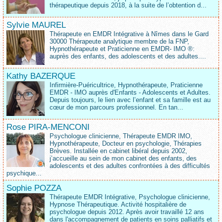
thérapeutique depuis 2018, à la suite de l’obtention d...
Sylvie MAUREL
Thérapeute en EMDR Intégrative à Nîmes dans le Gard
30000 Thérapeute analytique membre de la FNP,
Hypnothérapeute et Praticienne en EMDR- IMO ®:
auprès des enfants, des adolescents et des adultes....
Kathy BAZERQUE
Infirmière-Puéricultrice, Hypnothérapeute, Praticienne
EMDR - IMO auprès d'Enfants - Adolescents et Adultes.
Depuis toujours, le lien avec l’enfant et sa famille est au
cœur de mon parcours professionnel. En tan...
Rose PIRA-MENCONI
Psychologue clinicienne, Thérapeute EMDR IMO,
Hypnothérapeute, Docteur en psychologie, Thérapies
Brèves. Installée en cabinet libéral depuis 2002,
j’accueille au sein de mon cabinet des enfants, des
adolescents et des adultes confrontées à des difficultés
psychique...
Sophie POZZA
Thérapeute EMDR Intégrative, Psychologue clinicienne,
Hypnose Thérapeutique. Activité hospitalière de
psychologue depuis 2012. Après avoir travaillé 12 ans
dans l'accompagnement de patients en soins palliatifs et