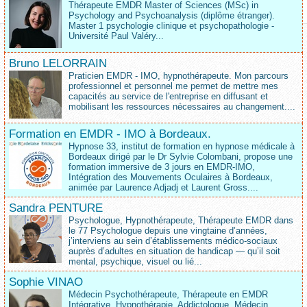
Thérapeute EMDR Master of Sciences (MSc) in
Psychology and Psychoanalysis (diplôme étranger).
Master 1 psychologie clinique et psychopathologie -
Université Paul Valéry...
Bruno LELORRAIN
Praticien EMDR - IMO, hypnothérapeute. Mon parcours
professionnel et personnel me permet de mettre mes
capacités au service de l'entreprise en diffusant et
mobilisant les ressources nécessaires au changement....
Formation en EMDR - IMO à Bordeaux.
Hypnose 33, institut de formation en hypnose médicale à
Bordeaux dirigé par le Dr Sylvie Colombani, propose une
formation immersive de 3 jours en EMDR-IMO,
Intégration des Mouvements Oculaires à Bordeaux,
animée par Laurence Adjadj et Laurent Gross....
Sandra PENTURE
Psychologue, Hypnothérapeute, Thérapeute EMDR dans
le 77 Psychologue depuis une vingtaine d’années,
j’interviens au sein d’établissements médico‑sociaux
auprès d’adultes en situation de handicap — qu’il soit
mental, psychique, visuel ou lié...
Sophie VINAO
Médecin Psychothérapeute, Thérapeute en EMDR
Intégrative, Hypnothérapie, Addictologue. Médecin