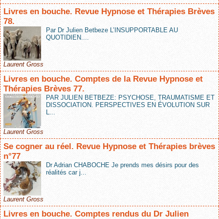
Livres en bouche. Revue Hypnose et Thérapies Brèves
78.
Par Dr Julien Betbeze L’INSUPPORTABLE AU
QUOTIDIEN....
Laurent Gross
Livres en bouche. Comptes de la Revue Hypnose et
Thérapies Brèves 77.
PAR JULIEN BETBEZE: PSYCHOSE, TRAUMATISME ET
DISSOCIATION. PERSPECTIVES EN ÉVOLUTION SUR
L...
Laurent Gross
Se cogner au réel. Revue Hypnose et Thérapies brèves
n°77
Dr Adrian CHABOCHE Je prends mes désirs pour des
réalités car j...
Laurent Gross
Livres en bouche. Comptes rendus du Dr Julien