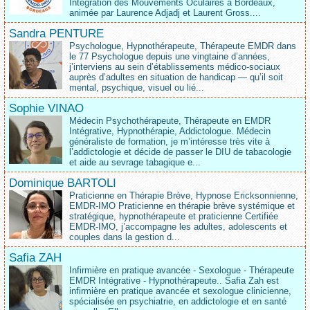
Intégration des Mouvements Oculaires à Bordeaux,
animée par Laurence Adjadj et Laurent Gross....
Sandra PENTURE
Psychologue, Hypnothérapeute, Thérapeute EMDR dans
le 77 Psychologue depuis une vingtaine d’années,
j’interviens au sein d’établissements médico‑sociaux
auprès d’adultes en situation de handicap — qu’il soit
mental, psychique, visuel ou lié...
Sophie VINAO
Médecin Psychothérapeute, Thérapeute en EMDR
Intégrative, Hypnothérapie, Addictologue. Médecin
généraliste de formation, je m’intéresse très vite à
l’addictologie et décide de passer le DIU de tabacologie
et aide au sevrage tabagique e...
Dominique BARTOLI
Praticienne en Thérapie Brève, Hypnose Ericksonnienne,
EMDR-IMO Praticienne en thérapie brève systémique et
stratégique, hypnothérapeute et praticienne Certifiée
EMDR-IMO, j’accompagne les adultes, adolescents et
couples dans la gestion d...
Safia ZAH
Infirmière en pratique avancée - Sexologue - Thérapeute
EMDR Intégrative - Hypnothérapeute.. Safia Zah est
infirmière en pratique avancée et sexologue clinicienne,
spécialisée en psychiatrie, en addictologie et en santé