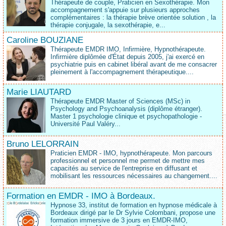
Thérapeute de couple, Praticien en Sexothérapie. Mon
accompagnement s'appuie sur plusieurs approches
complémentaires : la thérapie brève orientée solution , la
thérapie conjugale, la sexothérapie, e...
Caroline BOUZIANE
Thérapeute EMDR IMO, Infirmière, Hypnothérapeute.
Infirmière diplômée d'État depuis 2005, j'ai exercé en
psychiatrie puis en cabinet libéral avant de me consacrer
pleinement à l'accompagnement thérapeutique....
Marie LIAUTARD
Thérapeute EMDR Master of Sciences (MSc) in
Psychology and Psychoanalysis (diplôme étranger).
Master 1 psychologie clinique et psychopathologie -
Université Paul Valéry...
Bruno LELORRAIN
Praticien EMDR - IMO, hypnothérapeute. Mon parcours
professionnel et personnel me permet de mettre mes
capacités au service de l'entreprise en diffusant et
mobilisant les ressources nécessaires au changement....
Formation en EMDR - IMO à Bordeaux.
Hypnose 33, institut de formation en hypnose médicale à
Bordeaux dirigé par le Dr Sylvie Colombani, propose une
formation immersive de 3 jours en EMDR-IMO,