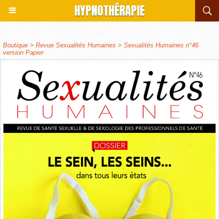
HYPNOTHÉRAPIE
Boutique
>
Revue Sexualités Humaines
>
Sexualités Humaines n°46
version Papier