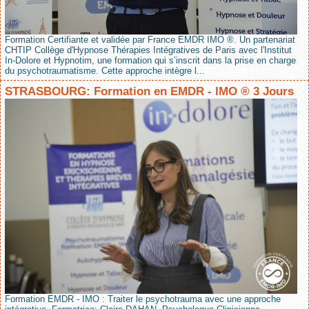
Formation Certifiante et validée par France EMDR IMO ®. Un partenariat
CHTIP Collège d'Hypnose Thérapies Intégratives de Paris avec l'Institut
In-Dolore et Hypnotim, une formation qui s’inscrit dans la prise en charge
du psychotraumatisme. Cette approche intègre l...
STRASBOURG: Formation en EMDR - IMO ® 3 Jours
Formation EMDR - IMO : Traiter le psychotrauma avec une approche