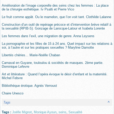
Amélioration de l’image corporelle des seins chez les femmes : La place
de la chirurgie esthétique. Iv Psalti et Pierre Vico
Le fruit comme appât. Ou le mamelon, que l’on voit tant. Clothilde Lalanne
Construction d’un outil de repérage précoce et d’intervention brève relatif à
la sexualité (RPIB-S). Gonzage de Larocque-Latour et Isabela Lorente
Les femmes dans l’exil, une migration de genre. Anna Leysens
La pornographie et les filles de 15 à 24 ans. Quel impact sur les relations à
soi, à l’autre et sur les pratiques sexuelles ? Maryline Damotte
Libertés chéries… Marie-Noëlle Chaban
Carnaval en Guyane, touloulou & sociétés de masques. 2ème partie.
Dominique Lefevre
Art et littérature : Quand l’opéra évoque le désir d’enfant et la maternité.
Michel Febvre
Bibliothèque érotique. Agnès Verroust
Chaire Unesco
Tags
^
Tags :
Joëlle Mignot
,
Monique Ayoun
,
seins
,
Sexualité