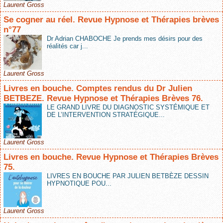
Laurent Gross
Se cogner au réel. Revue Hypnose et Thérapies brèves
n°77
Dr Adrian CHABOCHE Je prends mes désirs pour des
réalités car j...
Laurent Gross
Livres en bouche. Comptes rendus du Dr Julien
BETBEZE. Revue Hypnose et Thérapies Brèves 76.
LE GRAND LIVRE DU DIAGNOSTIC SYSTÉMIQUE ET
DE L’INTERVENTION STRATÉGIQUE...
Laurent Gross
Livres en bouche. Revue Hypnose et Thérapies Brèves
75.
LIVRES EN BOUCHE PAR JULIEN BETBÈZE DESSIN
HYPNOTIQUE POU...
Laurent Gross