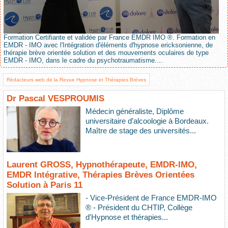
Formation Certifiante et validée par France EMDR IMO ®. Formation en
EMDR - IMO avec l'Intégration d'éléments d'hypnose ericksonienne, de
thérapie brève orientée solution et des mouvements oculaires de type
EMDR - IMO, dans le cadre du psychotraumatisme....
Rédacteurs web de la Revue Hypnose et Thérapies Brèves
Dr Pascal VESPROUMIS
Médecin généraliste, Diplôme
universitaire d’alcoologie à Bordeaux.
Maître de stage des universités...
Laurent GROSS, Hypnothérapeute, EMDR-IMO,
EMDR Intégrative, Thérapies Brèves Orientées
Solution à Paris 11
- Vice-Président de France EMDR-IMO
® - Président du CHTIP, Collège
d'Hypnose et thérapies...