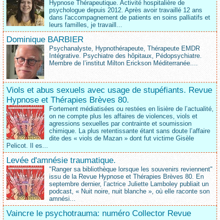
Hypnose Thérapeutique. Activité hospitalière de
psychologue depuis 2012. Après avoir travaillé 12 ans
dans l'accompagnement de patients en soins palliatifs et
leurs familles, je travaill...
Dominique BARBIER
Psychanalyste, Hypnothérapeute, Thérapeute EMDR
Intégrative. Psychiatre des hôpitaux, Pédopsychiatre.
Membre de l’institut Milton Erickson Méditerranée....
Viols et abus sexuels avec usage de stupéfiants. Revue
Hypnose et Thérapies Brèves 80.
Fortement médiatisées ou restées en lisière de l’actualité,
on ne compte plus les affaires de violences, viols et
agressions sexuelles par contrainte et soumission
chimique. La plus retentissante étant sans doute l’affaire
dite des « viols de Mazan » dont fut victime Gisèle
Pelicot. Il es...
Levée d'amnésie traumatique.
"Ranger sa bibliothèque lorsque les souvenirs reviennent"
issu de la Revue Hypnose et Thérapies Brèves 80. En
septembre dernier, l’actrice Juliette Lamboley publiait un
podcast, « Nuit noire, nuit blanche », où elle raconte son
amnési...
Vaincre le psychotrauma: numéro Collector Revue