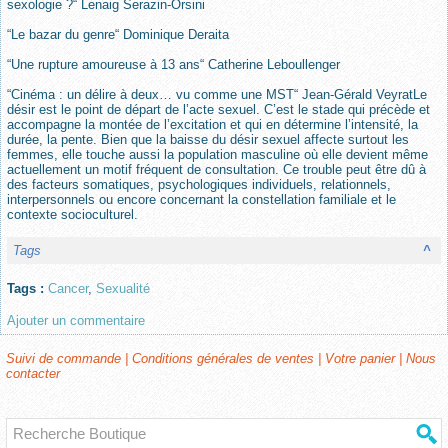
sexologie ?“ Lenaig Serazin-Orsini
“Le bazar du genre“ Dominique Deraita
“Une rupture amoureuse à 13 ans“ Catherine Leboullenger
“Cinéma : un délire à deux… vu comme une MST“ Jean-Gérald VeyratLe
désir est le point de départ de l’acte sexuel. C’est le stade qui précède et
accompagne la montée de l’excitation et qui en détermine l’intensité, la
durée, la pente. Bien que la baisse du désir sexuel affecte surtout les
femmes, elle touche aussi la population masculine où elle devient même
actuellement un motif fréquent de consultation. Ce trouble peut être dû à
des facteurs somatiques, psychologiques individuels, relationnels,
interpersonnels ou encore concernant la constellation familiale et le
contexte socioculturel.
Tags
^
Tags :
Cancer
,
Sexualité
Ajouter un commentaire
Suivi de commande
|
Conditions générales de ventes
|
Votre panier
|
Nous
contacter