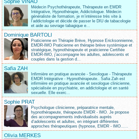
Sophie VINAO
Médecin Psychothérapeute, Thérapeute en EMDR
Intégrative, Hypnothérapie, Addictologue. Médecin
généraliste de formation, je m’intéresse très vite à
l’addictologie et décide de passer le DIU de tabacologie
et aide au sevrage tabagique e...
Dominique BARTOLI
Praticienne en Thérapie Brève, Hypnose Ericksonnienne,
EMDR-IMO Praticienne en thérapie brève systémique et
stratégique, hypnothérapeute et praticienne Certifiée
EMDR-IMO, j’accompagne les adultes, adolescents et
couples dans la gestion d...
Safia ZAH
Infirmière en pratique avancée - Sexologue - Thérapeute
EMDR Intégrative - Hypnothérapeute.. Safia Zah est
infirmière en pratique avancée et sexologue clinicienne,
spécialisée en psychiatrie, en addictologie et en santé
sexuelle. Elle exerc...
Sophie PRAT
Psychologue clinicienne, préparatrice mentale,
hypnothérapeute, thérapeute EMDR - IMO. Je propose
des accompagnements individualisés auprès
d‘adolescents et adultes, en intégrant différentes
approches thérapeutiques (hypnose, EMDR - IMO......
Olivia MERKES