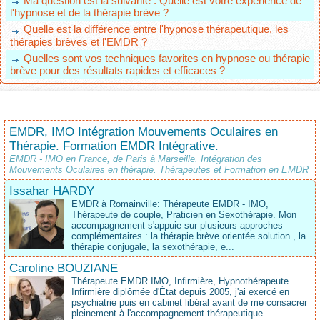
Ma question est la suivante : Quelle est votre expérience de
l'hypnose et de la thérapie brève ?
Quelle est la différence entre l'hypnose thérapeutique, les
thérapies brèves et l'EMDR ?
Quelles sont vos techniques favorites en hypnose ou thérapie
brève pour des résultats rapides et efficaces ?
EMDR, IMO Intégration Mouvements Oculaires en
Thérapie. Formation EMDR Intégrative.
EMDR - IMO en France, de Paris à Marseille. Intégration des
Mouvements Oculaires en thérapie. Thérapeutes et Formation en EMDR
Issahar HARDY
EMDR à Romainville: Thérapeute EMDR - IMO,
Thérapeute de couple, Praticien en Sexothérapie. Mon
accompagnement s'appuie sur plusieurs approches
complémentaires : la thérapie brève orientée solution , la
thérapie conjugale, la sexothérapie, e...
Caroline BOUZIANE
Thérapeute EMDR IMO, Infirmière, Hypnothérapeute.
Infirmière diplômée d'État depuis 2005, j'ai exercé en
psychiatrie puis en cabinet libéral avant de me consacrer
pleinement à l'accompagnement thérapeutique....