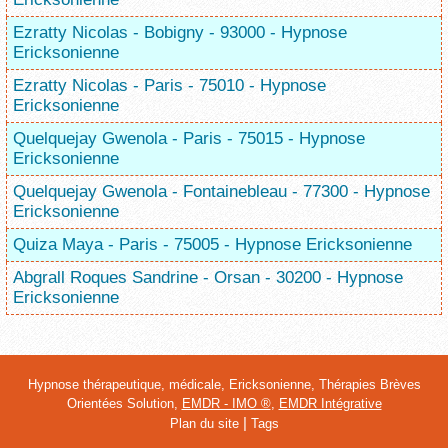
Ezratty Nicolas - Bobigny - 93000 - Hypnose
Ericksonienne
Ezratty Nicolas - Paris - 75010 - Hypnose
Ericksonienne
Quelquejay Gwenola - Paris - 75015 - Hypnose
Ericksonienne
Quelquejay Gwenola - Fontainebleau - 77300 - Hypnose
Ericksonienne
Quiza Maya - Paris - 75005 - Hypnose Ericksonienne
Abgrall Roques Sandrine - Orsan - 30200 - Hypnose
Ericksonienne
Hypnose thérapeutique, médicale, Ericksonienne, Thérapies Brèves
Orientées Solution,
EMDR - IMO ®
,
EMDR Intégrative
|
Plan du site
Tags