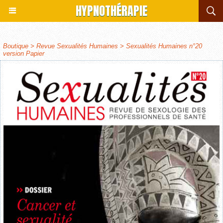
HYPNOTHÉRAPIE
Boutique
>
Revue Sexualités Humaines
>
Sexualités Humaines n°20
version Papier