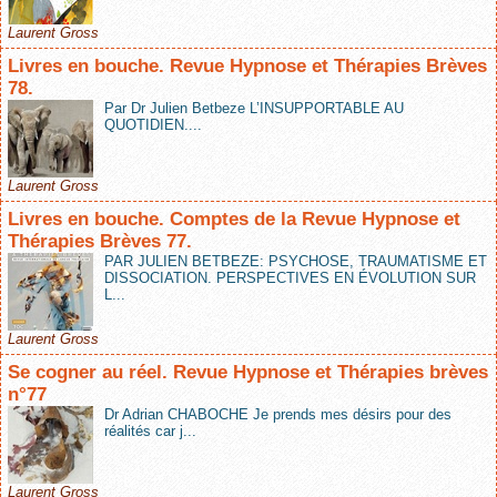
Laurent Gross
Livres en bouche. Revue Hypnose et Thérapies Brèves
78.
Par Dr Julien Betbeze L’INSUPPORTABLE AU
QUOTIDIEN....
Laurent Gross
Livres en bouche. Comptes de la Revue Hypnose et
Thérapies Brèves 77.
PAR JULIEN BETBEZE: PSYCHOSE, TRAUMATISME ET
DISSOCIATION. PERSPECTIVES EN ÉVOLUTION SUR
L...
Laurent Gross
Se cogner au réel. Revue Hypnose et Thérapies brèves
n°77
Dr Adrian CHABOCHE Je prends mes désirs pour des
réalités car j...
Laurent Gross