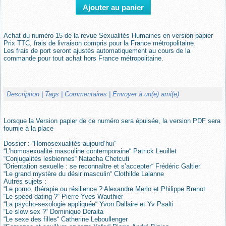
Achat du numéro 15 de la revue Sexualités Humaines en version papier
Prix TTC, frais de livraison compris pour la France métropolitaine.
Les frais de port seront ajustés automatiquement au cours de la
commande pour tout achat hors France métropolitaine.
Description
| Tags
| Commentaires
| Envoyer à un(e) ami(e)
Lorsque la Version papier de ce numéro sera épuisée, la version PDF sera
fournie à la place
Dossier : “Homosexualités aujourd’hui“
“L’homosexualité masculine contemporaine“ Patrick Leuillet
“Conjugalités lesbiennes“ Natacha Chetcuti
“Orientation sexuelle : se reconnaître et s’accepter“ Frédéric Galtier
“Le grand mystère du désir masculin“ Clothilde Lalanne
Autres sujets :
“Le porno, thérapie ou résilience ? Alexandre Merlo et Philippe Brenot
“Le speed dating ?“ Pierre-Yves Wauthier
“La psycho-sexologie appliquée“ Yvon Dallaire et Yv Psalti
“Le slow sex ?“ Dominique Deraita
“Le sexe des filles“ Catherine Leboullenger