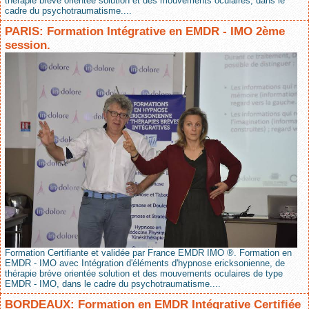
thérapie brève orientée solution et des mouvements oculaires, dans le
cadre du psychotraumatisme....
PARIS: Formation Intégrative en EMDR - IMO 2ème
session.
Formation Certifiante et validée par France EMDR IMO ®. Formation en
EMDR - IMO avec Intégration d'éléments d'hypnose ericksonienne, de
thérapie brève orientée solution et des mouvements oculaires de type
EMDR - IMO, dans le cadre du psychotraumatisme....
BORDEAUX: Formation en EMDR Intégrative Certifiée