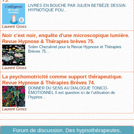
75.
LIVRES EN BOUCHE PAR JULIEN BETBÈZE DESSIN
HYPNOTIQUE POU...
Laurent Gross
Noir c'est noir, enquête d'une microscopique lumière.
Revue Hypnose & Thérapies brèves 75.
Solen Chezalviel pour la Revue Hypnose et Thérapies
Brèves 75....
Laurent Gross
La psychomotricité comme support thérapeutique.
Revue Hypnose & Thérapies Brèves 74.
DONNER DU SENS AU DIALOGUE TONICO-
ÉMOTIONNEL Il est question ici de l’utilisation de
l’hypnos...
Laurent Gross
Forum de discussion. Des hypnothérapeutes,