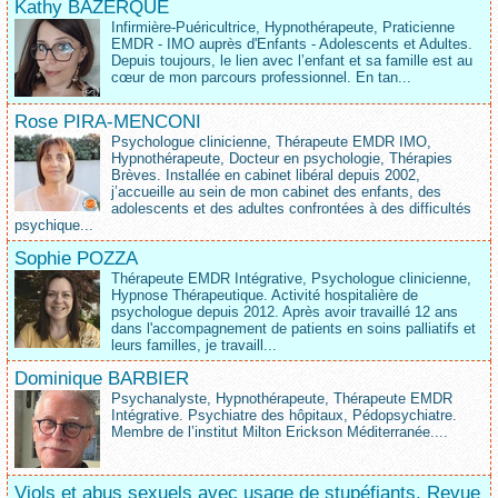
Kathy BAZERQUE
Infirmière-Puéricultrice, Hypnothérapeute, Praticienne
EMDR - IMO auprès d'Enfants - Adolescents et Adultes.
Depuis toujours, le lien avec l’enfant et sa famille est au
cœur de mon parcours professionnel. En tan...
Rose PIRA-MENCONI
Psychologue clinicienne, Thérapeute EMDR IMO,
Hypnothérapeute, Docteur en psychologie, Thérapies
Brèves. Installée en cabinet libéral depuis 2002,
j’accueille au sein de mon cabinet des enfants, des
adolescents et des adultes confrontées à des difficultés
psychique...
Sophie POZZA
Thérapeute EMDR Intégrative, Psychologue clinicienne,
Hypnose Thérapeutique. Activité hospitalière de
psychologue depuis 2012. Après avoir travaillé 12 ans
dans l'accompagnement de patients en soins palliatifs et
leurs familles, je travaill...
Dominique BARBIER
Psychanalyste, Hypnothérapeute, Thérapeute EMDR
Intégrative. Psychiatre des hôpitaux, Pédopsychiatre.
Membre de l’institut Milton Erickson Méditerranée....
Viols et abus sexuels avec usage de stupéfiants. Revue