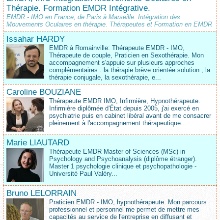
Thérapie. Formation EMDR Intégrative.
EMDR - IMO en France, de Paris à Marseille. Intégration des
Mouvements Oculaires en thérapie. Thérapeutes et Formation en EMDR
Issahar HARDY
EMDR à Romainville: Thérapeute EMDR - IMO,
Thérapeute de couple, Praticien en Sexothérapie. Mon
accompagnement s'appuie sur plusieurs approches
complémentaires : la thérapie brève orientée solution , la
thérapie conjugale, la sexothérapie, e...
Caroline BOUZIANE
Thérapeute EMDR IMO, Infirmière, Hypnothérapeute.
Infirmière diplômée d'État depuis 2005, j'ai exercé en
psychiatrie puis en cabinet libéral avant de me consacrer
pleinement à l'accompagnement thérapeutique....
Marie LIAUTARD
Thérapeute EMDR Master of Sciences (MSc) in
Psychology and Psychoanalysis (diplôme étranger).
Master 1 psychologie clinique et psychopathologie -
Université Paul Valéry...
Bruno LELORRAIN
Praticien EMDR - IMO, hypnothérapeute. Mon parcours
professionnel et personnel me permet de mettre mes
capacités au service de l'entreprise en diffusant et