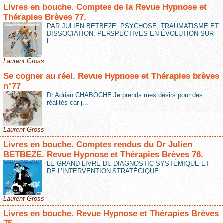
Livres en bouche. Comptes de la Revue Hypnose et
Thérapies Brèves 77.
PAR JULIEN BETBEZE: PSYCHOSE, TRAUMATISME ET
DISSOCIATION. PERSPECTIVES EN ÉVOLUTION SUR
L...
Laurent Gross
Se cogner au réel. Revue Hypnose et Thérapies brèves
n°77
Dr Adrian CHABOCHE Je prends mes désirs pour des
réalités car j...
Laurent Gross
Livres en bouche. Comptes rendus du Dr Julien
BETBEZE. Revue Hypnose et Thérapies Brèves 76.
LE GRAND LIVRE DU DIAGNOSTIC SYSTÉMIQUE ET
DE L’INTERVENTION STRATÉGIQUE...
Laurent Gross
Livres en bouche. Revue Hypnose et Thérapies Brèves