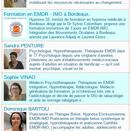
mobilisant les ressources nécessaires au changement....
Formation en EMDR - IMO à Bordeaux.
Hypnose 33, institut de formation en hypnose médicale à
Bordeaux dirigé par le Dr Sylvie Colombani, propose une
formation immersive de 3 jours en EMDR-IMO,
Intégration des Mouvements Oculaires à Bordeaux,
animée par Laurence Adjadj et Laurent Gross....
Sandra PENTURE
Psychologue, Hypnothérapeute, Thérapeute EMDR dans
le 77 Psychologue depuis une vingtaine d’années,
j’interviens au sein d’établissements médico‑sociaux
auprès d’adultes en situation de handicap — qu’il soit
mental, psychique, visuel ou lié...
Sophie VINAO
Médecin Psychothérapeute, Thérapeute en EMDR
Intégrative, Hypnothérapie, Addictologue. Médecin
généraliste de formation, je m’intéresse très vite à
l’addictologie et décide de passer le DIU de tabacologie
et aide au sevrage tabagique e...
Dominique BARTOLI
Praticienne en Thérapie Brève, Hypnose Ericksonnienne,
EMDR-IMO Praticienne en thérapie brève systémique et
stratégique, hypnothérapeute et praticienne Certifiée
EMDR-IMO, j’accompagne les adultes, adolescents et