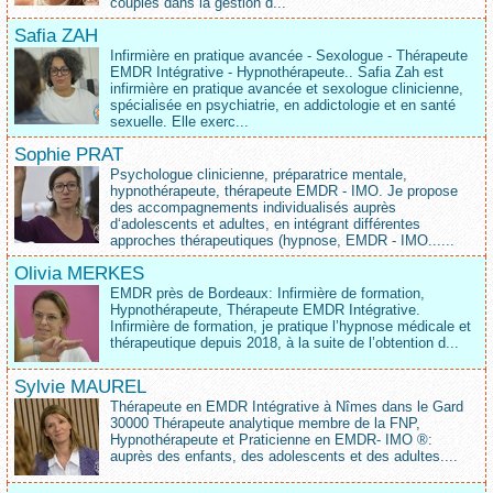
couples dans la gestion d...
Safia ZAH
Infirmière en pratique avancée - Sexologue - Thérapeute
EMDR Intégrative - Hypnothérapeute.. Safia Zah est
infirmière en pratique avancée et sexologue clinicienne,
spécialisée en psychiatrie, en addictologie et en santé
sexuelle. Elle exerc...
Sophie PRAT
Psychologue clinicienne, préparatrice mentale,
hypnothérapeute, thérapeute EMDR - IMO. Je propose
des accompagnements individualisés auprès
d‘adolescents et adultes, en intégrant différentes
approches thérapeutiques (hypnose, EMDR - IMO......
Olivia MERKES
EMDR près de Bordeaux: Infirmière de formation,
Hypnothérapeute, Thérapeute EMDR Intégrative.
Infirmière de formation, je pratique l’hypnose médicale et
thérapeutique depuis 2018, à la suite de l’obtention d...
Sylvie MAUREL
Thérapeute en EMDR Intégrative à Nîmes dans le Gard
30000 Thérapeute analytique membre de la FNP,
Hypnothérapeute et Praticienne en EMDR- IMO ®:
auprès des enfants, des adolescents et des adultes....