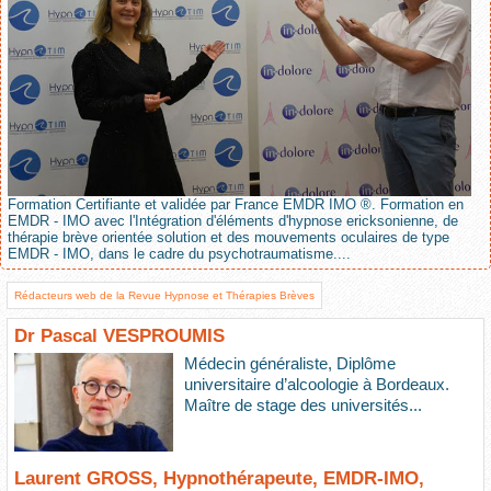
Formation Certifiante et validée par France EMDR IMO ®. Formation en
EMDR - IMO avec l'Intégration d'éléments d'hypnose ericksonienne, de
thérapie brève orientée solution et des mouvements oculaires de type
EMDR - IMO, dans le cadre du psychotraumatisme....
Rédacteurs web de la Revue Hypnose et Thérapies Brèves
Dr Pascal VESPROUMIS
Médecin généraliste, Diplôme
universitaire d’alcoologie à Bordeaux.
Maître de stage des universités...
Laurent GROSS, Hypnothérapeute, EMDR-IMO,