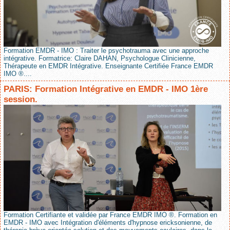
Formation EMDR - IMO : Traiter le psychotrauma avec une approche
intégrative. Formatrice: Claire DAHAN, Psychologue Clinicienne,
Thérapeute en EMDR Intégrative. Enseignante Certifiée France EMDR
IMO ®....
PARIS: Formation Intégrative en EMDR - IMO 1ère
session.
Formation Certifiante et validée par France EMDR IMO ®. Formation en
EMDR - IMO avec Intégration d'éléments d'hypnose ericksonienne, de