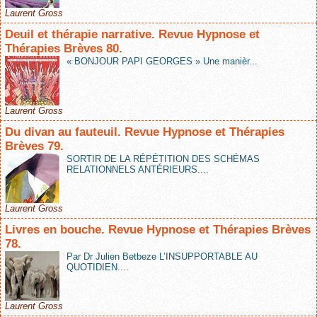
Laurent Gross
Deuil et thérapie narrative. Revue Hypnose et
Thérapies Brèves 80.
« BONJOUR PAPI GEORGES » Une manièr...
Laurent Gross
Du divan au fauteuil. Revue Hypnose et Thérapies
Brèves 79.
SORTIR DE LA RÉPÉTITION DES SCHÉMAS
RELATIONNELS ANTÉRIEURS....
Laurent Gross
Livres en bouche. Revue Hypnose et Thérapies Brèves
78.
Par Dr Julien Betbeze L’INSUPPORTABLE AU
QUOTIDIEN....
Laurent Gross