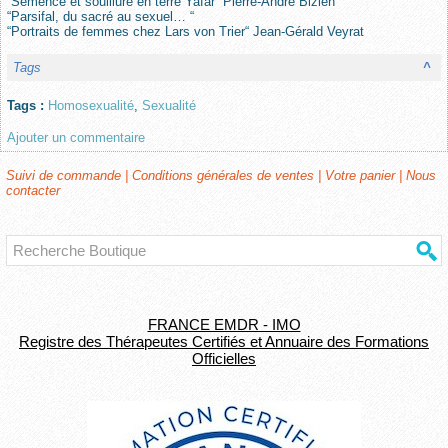
“Semence et souillure en terre Yafar“ Pierre-André Bizien
“Parsifal, du sacré au sexuel… “
“Portraits de femmes chez Lars von Trier“ Jean-Gérald Veyrat
Tags
^
Tags :
Homosexualité
,
Sexualité
Ajouter un commentaire
Suivi de commande
|
Conditions générales de ventes
|
Votre panier
|
Nous
contacter
FRANCE EMDR - IMO
Registre des Thérapeutes Certifiés et Annuaire des Formations
Officielles