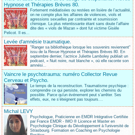
Hypnose et Thérapies Brèves 80.
Fortement médiatisées ou restées en lisière de l’actualité,
on ne compte plus les affaires de violences, viols et
agressions sexuelles par contrainte et soumission
chimique. La plus retentissante étant sans doute l’affaire
dite des « viols de Mazan » dont fut victime Gisèle
Pelicot. Il es...
Levée d'amnésie traumatique.
"Ranger sa bibliothèque lorsque les souvenirs reviennent"
issu de la Revue Hypnose et Thérapies Brèves 80. En
septembre dernier, l’actrice Juliette Lamboley publiait un
podcast, « Nuit noire, nuit blanche », où elle raconte son
amnési...
Vaincre le psychotrauma: numéro Collector Revue
Cerveau et Psycho.
Le temps de la reconstruction. Traumatisme psychique :
comprendre ce qui persiste, explorer les chemins du
possible. Parce qu'un événement peut s’arrêter. Ses
effets, eux, ne s’éteignent pas toujours....
Michal LEVY
Psychologue, Praticienne en EMDR Intégrative Certifiée
par France EMDR - IMO ® Licence et Master en
Psychologie Clinique du Développement à l'université de
Strasbourg. Formation en Coaching en Psychologie
Positive....