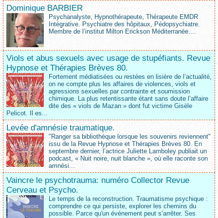
Dominique BARBIER
Psychanalyste, Hypnothérapeute, Thérapeute EMDR
Intégrative. Psychiatre des hôpitaux, Pédopsychiatre.
Membre de l’institut Milton Erickson Méditerranée....
Viols et abus sexuels avec usage de stupéfiants. Revue
Hypnose et Thérapies Brèves 80.
Fortement médiatisées ou restées en lisière de l’actualité,
on ne compte plus les affaires de violences, viols et
agressions sexuelles par contrainte et soumission
chimique. La plus retentissante étant sans doute l’affaire
dite des « viols de Mazan » dont fut victime Gisèle
Pelicot. Il es...
Levée d'amnésie traumatique.
"Ranger sa bibliothèque lorsque les souvenirs reviennent"
issu de la Revue Hypnose et Thérapies Brèves 80. En
septembre dernier, l’actrice Juliette Lamboley publiait un
podcast, « Nuit noire, nuit blanche », où elle raconte son
amnési...
Vaincre le psychotrauma: numéro Collector Revue
Cerveau et Psycho.
Le temps de la reconstruction. Traumatisme psychique :
comprendre ce qui persiste, explorer les chemins du
possible. Parce qu'un événement peut s’arrêter. Ses