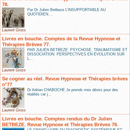
78.
Par Dr Julien Betbeze L’INSUPPORTABLE AU
QUOTIDIEN....
Laurent Gross
Livres en bouche. Comptes de la Revue Hypnose et
Thérapies Brèves 77.
PAR JULIEN BETBEZE: PSYCHOSE, TRAUMATISME ET
DISSOCIATION. PERSPECTIVES EN ÉVOLUTION SUR
L...
Laurent Gross
Se cogner au réel. Revue Hypnose et Thérapies brèves
n°77
Dr Adrian CHABOCHE Je prends mes désirs pour des
réalités car j...
Laurent Gross
Livres en bouche. Comptes rendus du Dr Julien
BETBEZE. Revue Hypnose et Thérapies Brèves 76.
LE GRAND LIVRE DU DIAGNOSTIC SYSTÉMIQUE ET