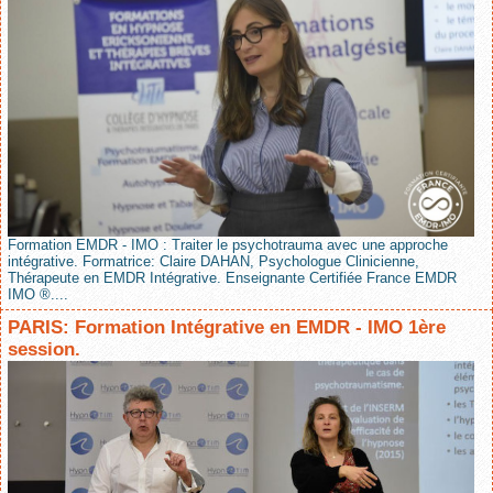
Formation EMDR - IMO : Traiter le psychotrauma avec une approche
intégrative. Formatrice: Claire DAHAN, Psychologue Clinicienne,
Thérapeute en EMDR Intégrative. Enseignante Certifiée France EMDR
IMO ®....
PARIS: Formation Intégrative en EMDR - IMO 1ère
session.