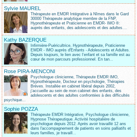
Sylvie MAUREL
Thérapeute en EMDR Intégrative à Nîmes dans le Gard
30000 Thérapeute analytique membre de la FNP,
Hypnothérapeute et Praticienne en EMDR- IMO ®:
auprès des enfants, des adolescents et des adultes....
Kathy BAZERQUE
Infirmière-Puéricultrice, Hypnothérapeute, Praticienne
EMDR - IMO auprès d'Enfants - Adolescents et Adultes.
Depuis toujours, le lien avec l’enfant et sa famille est au
cœur de mon parcours professionnel. En tan...
Rose PIRA-MENCONI
Psychologue clinicienne, Thérapeute EMDR IMO,
Hypnothérapeute, Docteur en psychologie, Thérapies
Brèves. Installée en cabinet libéral depuis 2002,
j’accueille au sein de mon cabinet des enfants, des
adolescents et des adultes confrontées à des difficultés
psychique...
Sophie POZZA
Thérapeute EMDR Intégrative, Psychologue clinicienne,
Hypnose Thérapeutique. Activité hospitalière de
psychologue depuis 2012. Après avoir travaillé 12 ans
dans l'accompagnement de patients en soins palliatifs et
leurs familles, je travaill...