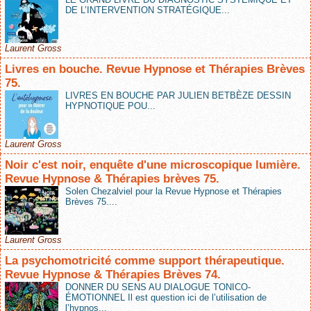
DE L’INTERVENTION STRATÉGIQUE...
Laurent Gross
Livres en bouche. Revue Hypnose et Thérapies Brèves
75.
LIVRES EN BOUCHE PAR JULIEN BETBÈZE DESSIN
HYPNOTIQUE POU...
Laurent Gross
Noir c'est noir, enquête d'une microscopique lumière.
Revue Hypnose & Thérapies brèves 75.
Solen Chezalviel pour la Revue Hypnose et Thérapies
Brèves 75....
Laurent Gross
La psychomotricité comme support thérapeutique.
Revue Hypnose & Thérapies Brèves 74.
DONNER DU SENS AU DIALOGUE TONICO-
ÉMOTIONNEL Il est question ici de l’utilisation de
l’hypnos...