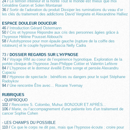
24 /
Le témoin intérieur et la honte Tout le monde est mieux que moi
Géraldine Garon et Solen Montanari
36 /
Sortir de l’adoration du produit Dissiper les ruminations du veau d’or :
les clés du traitement des addictions David Vergriete et Alexandrine Halliez
ESPACE DOULEUR DOUCEUR
46 /
Introduction Gérard Ostermann
50 /
Cris et hypnose Répondre aux cris des personnes âgées grâce à
l’hypnose Hélène Pousset Abbouchi
58 /
Autohypnose pour mon épaule gauche (rupture de la coiffe des
rotateurs) et le couple hypnose/fascia Nelly Cadra
73 /
DOSSIER REGARDS SUR L’HYPNOSE
74 /
Voyage IRM au coeur de l’expérience hypnotique. Exploration de la
portée clinique de l’hypnose Jean-Philippe Cottier et Valentin Lefèvre
84 /
L’hypnose et le dormeur éveillé Entre songe et pensée Alexandru
Cupaciu
88 /
Hypnose de spectacle : bénéfices ou dangers pour le sujet Stéphane
Radoykov
94 /
Une rencontre Être avec... Roxane Yvernay
RUBRIQUES
- QUIPROQUO
102 /
Rencontre S. Colombo, Muhuc BONJOUR ET APRÈS...
106 /
Marie, ou l’accompagnement d’une patiente lors d’un traitement de
cancer Sophie Cohen
- LES CHAMPS DU POSSIBLE
110 /
Ce que le corps ne dit pas, mais que l’hypnose écoute : croire pour