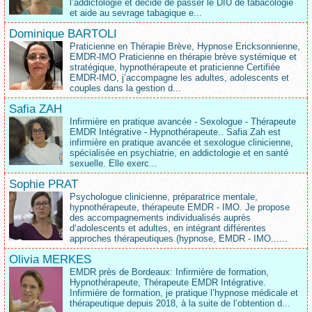
l’addictologie et décide de passer le DIU de tabacologie
et aide au sevrage tabagique e...
Dominique BARTOLI
Praticienne en Thérapie Brève, Hypnose Ericksonnienne,
EMDR-IMO Praticienne en thérapie brève systémique et
stratégique, hypnothérapeute et praticienne Certifiée
EMDR-IMO, j’accompagne les adultes, adolescents et
couples dans la gestion d...
Safia ZAH
Infirmière en pratique avancée - Sexologue - Thérapeute
EMDR Intégrative - Hypnothérapeute.. Safia Zah est
infirmière en pratique avancée et sexologue clinicienne,
spécialisée en psychiatrie, en addictologie et en santé
sexuelle. Elle exerc...
Sophie PRAT
Psychologue clinicienne, préparatrice mentale,
hypnothérapeute, thérapeute EMDR - IMO. Je propose
des accompagnements individualisés auprès
d‘adolescents et adultes, en intégrant différentes
approches thérapeutiques (hypnose, EMDR - IMO......
Olivia MERKES
EMDR près de Bordeaux: Infirmière de formation,
Hypnothérapeute, Thérapeute EMDR Intégrative.
Infirmière de formation, je pratique l’hypnose médicale et
thérapeutique depuis 2018, à la suite de l’obtention d...