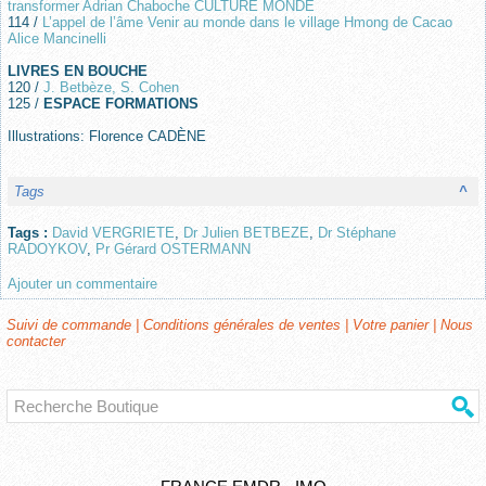
transformer Adrian Chaboche CULTURE MONDE
114 /
L’appel de l’âme Venir au monde dans le village Hmong de Cacao
Alice Mancinelli
LIVRES EN BOUCHE
120 /
J. Betbèze, S. Cohen
125 /
ESPACE FORMATIONS
Illustrations: Florence CADÈNE
Tags
^
Tags :
David VERGRIETE
,
Dr Julien BETBEZE
,
Dr Stéphane
RADOYKOV
,
Pr Gérard OSTERMANN
Ajouter un commentaire
Suivi de commande
|
Conditions générales de ventes
|
Votre panier
|
Nous
contacter