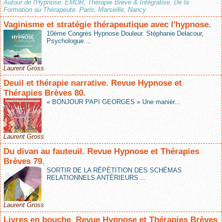
Autour de l'Hypnose: EMDR, Thérapie Brève & Intégrative. De la
Formation au Thérapeute. Paris, Marseille, Nancy
Vaginisme et stratégie thérapeutique avec l'hypnose.
10ème Congrès Hypnose Douleur. Stéphanie Delacour,
Psychologue....
Laurent Gross
Deuil et thérapie narrative. Revue Hypnose et
Thérapies Brèves 80.
« BONJOUR PAPI GEORGES » Une manièr...
Laurent Gross
Du divan au fauteuil. Revue Hypnose et Thérapies
Brèves 79.
SORTIR DE LA RÉPÉTITION DES SCHÉMAS
RELATIONNELS ANTÉRIEURS....
Laurent Gross
Livres en bouche. Revue Hypnose et Thérapies Brèves