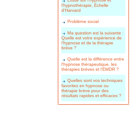
l'hypnothérapie, Échelle
d'Harvard
Problème social
Ma question est la suivante :
Quelle est votre expérience de
l'hypnose et de la thérapie
brève ?
Quelle est la différence entre
l'hypnose thérapeutique, les
thérapies brèves et l'EMDR ?
Quelles sont vos techniques
favorites en hypnose ou
thérapie brève pour des
résultats rapides et efficaces ?