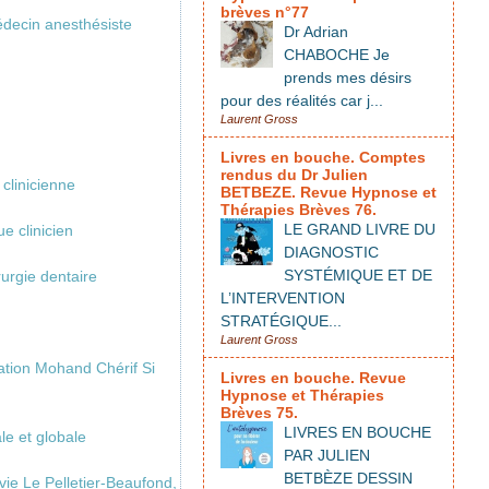
brèves n°77
édecin anesthésiste
Dr Adrian
CHABOCHE Je
prends mes désirs
pour des réalités car j...
Laurent Gross
Livres en bouche. Comptes
rendus du Dr Julien
 clinicienne
BETBEZE. Revue Hypnose et
Thérapies Brèves 76.
LE GRAND LIVRE DU
e clinicien
DIAGNOSTIC
SYSTÉMIQUE ET DE
urgie dentaire
L’INTERVENTION
STRATÉGIQUE...
Laurent Gross
ation Mohand Chérif Si
Livres en bouche. Revue
Hypnose et Thérapies
Brèves 75.
LIVRES EN BOUCHE
le et globale
PAR JULIEN
BETBÈZE DESSIN
vie Le Pelletier-Beaufond,