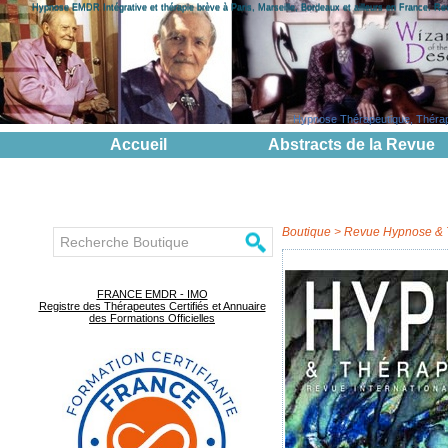
Hypnose EMDR Intégrative et thérapie brève à Paris, Marseille, Bordeaux et ailleurs en France. R
Hypnose Thérapeutique, Thérapie
Accueil
Abstracts de la Revue
Boutique
>
Revue Hypnose & 
FRANCE EMDR - IMO
Registre des Thérapeutes Certifiés et Annuaire
des Formations Officielles