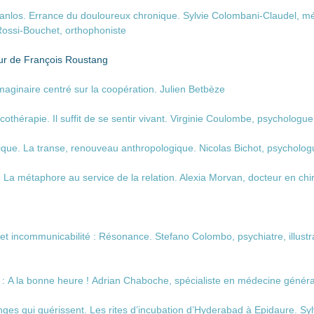
nlos. Errance du douloureux chronique. Sylvie Colombani-Claudel, m
Rossi-Bouchet, orthophoniste
ur de François Roustang
imaginaire centré sur la coopération. Julien Betbèze
othérapie. Il suffit de se sentir vivant. Virginie Coulombe, psychologue
ique. La transe, renouveau anthropologique. Nicolas Bichot, psychologu
La métaphore au service de la relation. Alexia Morvan, docteur en chir
t incommunicabilité : Résonance. Stefano Colombo, psychiatre, illustr
: A la bonne heure ! Adrian Chaboche, spécialiste en médecine généra
ges qui guérissent. Les rites d’incubation d’Hyderabad à Epidaure. Syl