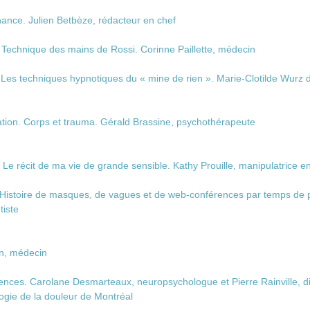
onance. Julien Betbèze, rédacteur en chef
. Technique des mains de Rossi. Corinne Paillette, médecin
es techniques hypnotiques du « mine de rien ». Marie-Clotilde Wurz 
iation. Corps et trauma. Gérald Brassine, psychothérapeute
Le récit de ma vie de grande sensible. Kathy Prouille, manipulatrice en
Histoire de masques, de vagues et de web-conférences par temps de p
tiste
n, médecin
ences. Carolane Desmarteaux, neuropsychologue et Pierre Rainville, di
ogie de la douleur de Montréal