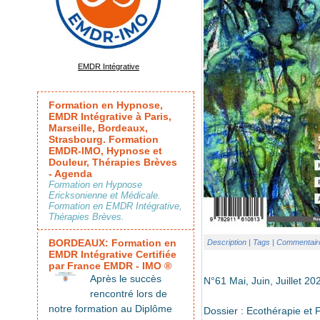
EMDR Intégrative
Formation en Hypnose,
EMDR Intégrative à Paris,
Marseille, Bordeaux,
Strasbourg. Formation
EMDR-IMO, Hypnose et
Douleur, Thérapies Brèves
- Agenda
Formation en Hypnose
Ericksonienne et Médicale.
Formation en EMDR Intégrative,
Thérapies Brèves.
BORDEAUX: Formation en
Description
| Tags
| Commentair
EMDR Intégrative Certifiée
par France EMDR - IMO ®
Après le succès
N°61 Mai, Juin, Juillet 20
rencontré lors de
notre formation au Diplôme
Dossier : Ecothérapie et 