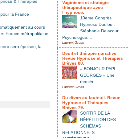
ypnose & Thérapies
Vaginisme et stratégie
thérapeutique avec
l'hypnose.
s pour la France
10ème Congrès
Hypnose Douleur.
utomatiquement au cours
Stéphanie Delacour,
rs France métropolitaine.
Psychologue....
Laurent Gross
méro sera épuisée, la
Deuil et thérapie narrative.
Revue Hypnose et Thérapies
Brèves 80.
« BONJOUR PAPI
GEORGES » Une
manièr...
Laurent Gross
Du divan au fauteuil. Revue
Hypnose et Thérapies
Brèves 79.
SORTIR DE LA
RÉPÉTITION DES
SCHÉMAS
RELATIONNELS