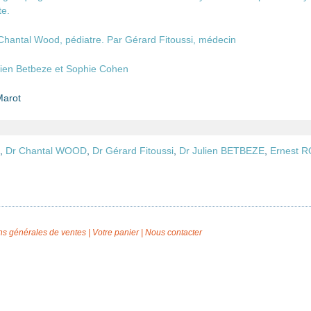
e.
 Chantal Wood, pédiatre. Par Gérard Fitoussi, médecin
lien Betbeze et Sophie Cohen
Marot
,
Dr Chantal WOOD
,
Dr Gérard Fitoussi
,
Dr Julien BETBEZE
,
Ernest R
ns générales de ventes
|
Votre panier
|
Nous contacter