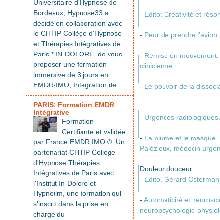
Universitaire d'Hypnose de
Bordeaux, Hypnose33 a
-
Edito: Créativité et rés
décidé en collaboration avec
le CHTIP Collège d'Hypnose
-
Peur de prendre l’avion
et Thérapies Intégratives de
Paris * IN-DOLORE, de vous
-
Remise en mouvement. L
proposer une formation
clinicienne
immersive de 3 jours en
EMDR-IMO, Intégration de...
-
Le pouvoir de la dissoc
PARIS: Formation EMDR
Intégrative
-
Urgences radiologiques. 
Formation
Certifiante et validée
-
La plume et le masque. 
par France EMDR IMO ®. Un
Palézieux, médecin urgen
partenariat CHTIP Collège
d'Hypnose Thérapies
Douleur douceur
Intégratives de Paris avec
-
Edito. Gérard Osterman
l'Institut In-Dolore et
Hypnotim, une formation qui
-
Automaticité et neurosci
s’inscrit dans la prise en
neuropsychologie-physiol
charge du