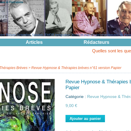
evues et Formations
s Brèves Orientées Solution, EMDR Intégrative: écrits et avis d'hypnothérapeutes de Paris, 
Articles
Rédacteurs
Quelles sont les questions pouvan
Thérapies Brèves
>
Revue Hypnose & Thérapies brèves n°61 version Papier
Revue Hypnose & Thérapies b
Papier
Catégorie :
Revue Hypnose & Thér
9,00 €