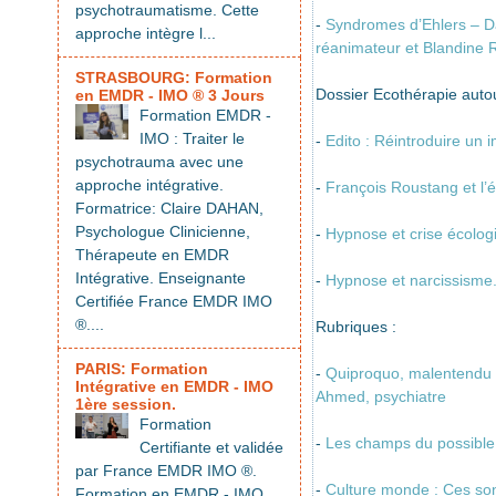
psychotraumatisme. Cette
-
Syndromes d’Ehlers – Da
approche intègre l...
réanimateur et Blandine 
STRASBOURG: Formation
Dossier Ecothérapie auto
en EMDR - IMO ® 3 Jours
Formation EMDR -
IMO : Traiter le
-
Edito : Réintroduire un 
psychotrauma avec une
approche intégrative.
-
François Roustang et l’éc
Formatrice: Claire DAHAN,
Psychologue Clinicienne,
-
Hypnose et crise écolog
Thérapeute en EMDR
Intégrative. Enseignante
-
Hypnose et narcissisme. 
Certifiée France EMDR IMO
®....
Rubriques :
PARIS: Formation
-
Quiproquo, malentendu e
Intégrative en EMDR - IMO
Ahmed, psychiatre
1ère session.
Formation
-
Les champs du possible 
Certifiante et validée
par France EMDR IMO ®.
-
Culture monde : Ces son
Formation en EMDR - IMO