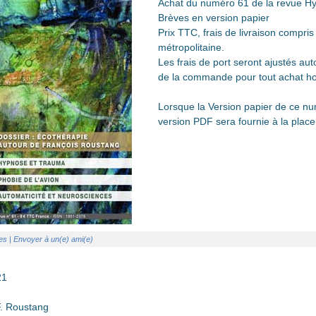
Achat du numéro 61 de la revue H
Brèves en version papier
Prix TTC, frais de livraison compri
métropolitaine.
Les frais de port seront ajustés a
de la commande pour tout achat ho
Lorsque la Version papier de ce nu
version PDF sera fournie à la place
es
| Envoyer à un(e) ami(e)
21
F. Roustang