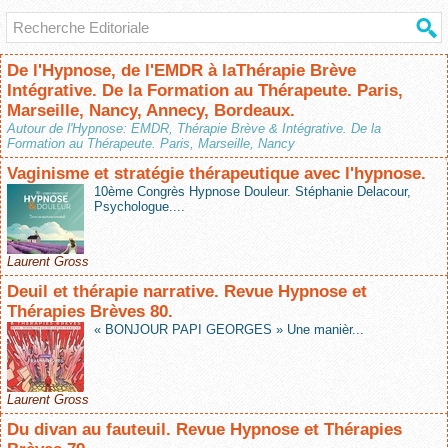
De l'Hypnose, de l'EMDR à laThérapie Brève
Intégrative. De la Formation au Thérapeute. Paris,
Marseille, Nancy, Annecy, Bordeaux.
Autour de l'Hypnose: EMDR, Thérapie Brève & Intégrative. De la
Formation au Thérapeute. Paris, Marseille, Nancy
Vaginisme et stratégie thérapeutique avec l'hypnose.
10ème Congrès Hypnose Douleur. Stéphanie Delacour,
Psychologue....
Laurent Gross
Deuil et thérapie narrative. Revue Hypnose et
Thérapies Brèves 80.
« BONJOUR PAPI GEORGES » Une manièr...
Laurent Gross
Du divan au fauteuil. Revue Hypnose et Thérapies