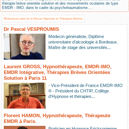
thérapie brève orientée solution et des mouvements oculaires de type
EMDR - IMO, dans le cadre du psychotraumatisme....
Rédacteurs web de la Revue Hypnose et Thérapies Brèves
Dr Pascal VESPROUMIS
Médecin généraliste, Diplôme
universitaire d’alcoologie à Bordeaux.
Maître de stage des universités...
Laurent GROSS, Hypnothérapeute, EMDR-IMO,
EMDR Intégrative, Thérapies Brèves Orientées
Solution à Paris 11
- Vice-Président de France EMDR-IMO
® - Président du CHTIP, Collège
d'Hypnose et thérapies...
Florent HAMON, Hypnothérapeute, Thérapeute
EMDR à Paris.
Praticien en Hypnose Ericksonienne,