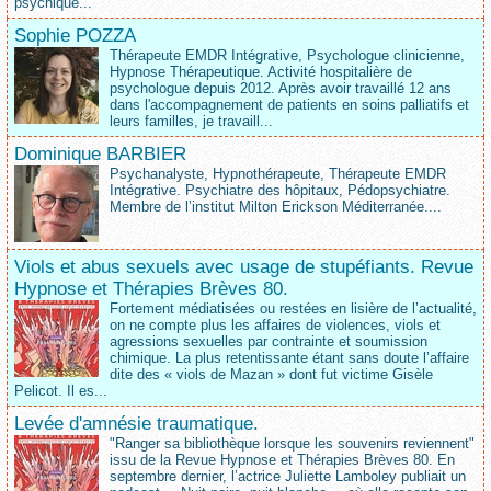
psychique...
Sophie POZZA
Thérapeute EMDR Intégrative, Psychologue clinicienne,
Hypnose Thérapeutique. Activité hospitalière de
psychologue depuis 2012. Après avoir travaillé 12 ans
dans l'accompagnement de patients en soins palliatifs et
leurs familles, je travaill...
Dominique BARBIER
Psychanalyste, Hypnothérapeute, Thérapeute EMDR
Intégrative. Psychiatre des hôpitaux, Pédopsychiatre.
Membre de l’institut Milton Erickson Méditerranée....
Viols et abus sexuels avec usage de stupéfiants. Revue
Hypnose et Thérapies Brèves 80.
Fortement médiatisées ou restées en lisière de l’actualité,
on ne compte plus les affaires de violences, viols et
agressions sexuelles par contrainte et soumission
chimique. La plus retentissante étant sans doute l’affaire
dite des « viols de Mazan » dont fut victime Gisèle
Pelicot. Il es...
Levée d'amnésie traumatique.
"Ranger sa bibliothèque lorsque les souvenirs reviennent"
issu de la Revue Hypnose et Thérapies Brèves 80. En
septembre dernier, l’actrice Juliette Lamboley publiait un