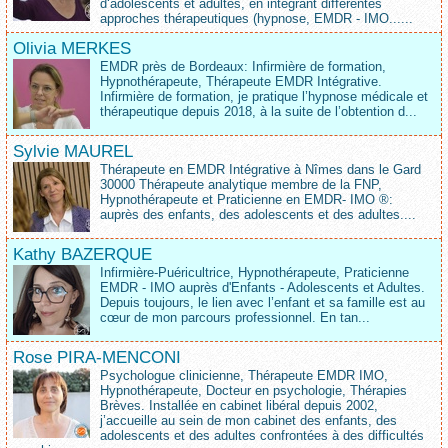
d‘adolescents et adultes, en intégrant différentes
approches thérapeutiques (hypnose, EMDR - IMO......
Olivia MERKES
EMDR près de Bordeaux: Infirmière de formation,
Hypnothérapeute, Thérapeute EMDR Intégrative.
Infirmière de formation, je pratique l’hypnose médicale et
thérapeutique depuis 2018, à la suite de l’obtention d...
Sylvie MAUREL
Thérapeute en EMDR Intégrative à Nîmes dans le Gard
30000 Thérapeute analytique membre de la FNP,
Hypnothérapeute et Praticienne en EMDR- IMO ®:
auprès des enfants, des adolescents et des adultes....
Kathy BAZERQUE
Infirmière-Puéricultrice, Hypnothérapeute, Praticienne
EMDR - IMO auprès d'Enfants - Adolescents et Adultes.
Depuis toujours, le lien avec l’enfant et sa famille est au
cœur de mon parcours professionnel. En tan...
Rose PIRA-MENCONI
Psychologue clinicienne, Thérapeute EMDR IMO,
Hypnothérapeute, Docteur en psychologie, Thérapies
Brèves. Installée en cabinet libéral depuis 2002,
j’accueille au sein de mon cabinet des enfants, des
adolescents et des adultes confrontées à des difficultés