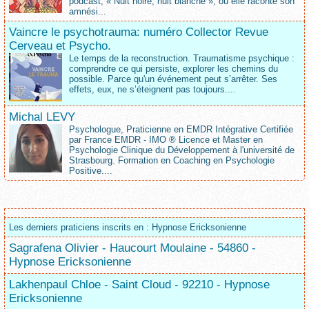
podcast, « Nuit noire, nuit blanche », où elle raconte son
amnési...
Vaincre le psychotrauma: numéro Collector Revue
Cerveau et Psycho.
Le temps de la reconstruction. Traumatisme psychique :
comprendre ce qui persiste, explorer les chemins du
possible. Parce qu'un événement peut s’arrêter. Ses
effets, eux, ne s’éteignent pas toujours....
Michal LEVY
Psychologue, Praticienne en EMDR Intégrative Certifiée
par France EMDR - IMO ® Licence et Master en
Psychologie Clinique du Développement à l'université de
Strasbourg. Formation en Coaching en Psychologie
Positive....
Les derniers praticiens inscrits en : Hypnose Ericksonienne
Sagrafena Olivier - Haucourt Moulaine - 54860 -
Hypnose Ericksonienne
Lakhenpaul Chloe - Saint Cloud - 92210 - Hypnose
Ericksonienne