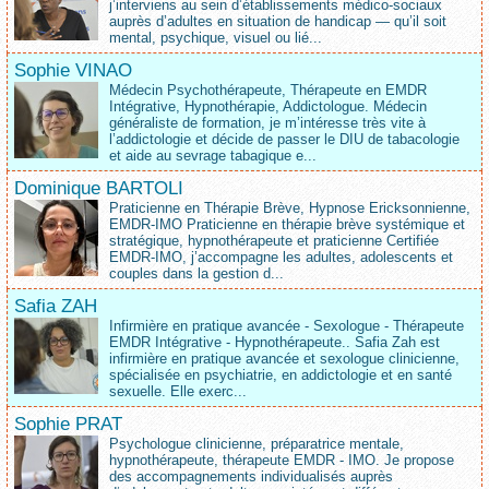
j’interviens au sein d’établissements médico‑sociaux
auprès d’adultes en situation de handicap — qu’il soit
mental, psychique, visuel ou lié...
Sophie VINAO
Médecin Psychothérapeute, Thérapeute en EMDR
Intégrative, Hypnothérapie, Addictologue. Médecin
généraliste de formation, je m’intéresse très vite à
l’addictologie et décide de passer le DIU de tabacologie
et aide au sevrage tabagique e...
Dominique BARTOLI
Praticienne en Thérapie Brève, Hypnose Ericksonnienne,
EMDR-IMO Praticienne en thérapie brève systémique et
stratégique, hypnothérapeute et praticienne Certifiée
EMDR-IMO, j’accompagne les adultes, adolescents et
couples dans la gestion d...
Safia ZAH
Infirmière en pratique avancée - Sexologue - Thérapeute
EMDR Intégrative - Hypnothérapeute.. Safia Zah est
infirmière en pratique avancée et sexologue clinicienne,
spécialisée en psychiatrie, en addictologie et en santé
sexuelle. Elle exerc...
Sophie PRAT
Psychologue clinicienne, préparatrice mentale,
hypnothérapeute, thérapeute EMDR - IMO. Je propose
des accompagnements individualisés auprès