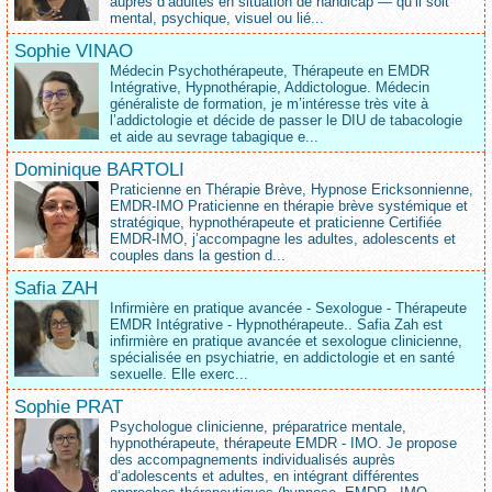
auprès d’adultes en situation de handicap — qu’il soit
mental, psychique, visuel ou lié...
Sophie VINAO
Médecin Psychothérapeute, Thérapeute en EMDR
Intégrative, Hypnothérapie, Addictologue. Médecin
généraliste de formation, je m’intéresse très vite à
l’addictologie et décide de passer le DIU de tabacologie
et aide au sevrage tabagique e...
Dominique BARTOLI
Praticienne en Thérapie Brève, Hypnose Ericksonnienne,
EMDR-IMO Praticienne en thérapie brève systémique et
stratégique, hypnothérapeute et praticienne Certifiée
EMDR-IMO, j’accompagne les adultes, adolescents et
couples dans la gestion d...
Safia ZAH
Infirmière en pratique avancée - Sexologue - Thérapeute
EMDR Intégrative - Hypnothérapeute.. Safia Zah est
infirmière en pratique avancée et sexologue clinicienne,
spécialisée en psychiatrie, en addictologie et en santé
sexuelle. Elle exerc...
Sophie PRAT
Psychologue clinicienne, préparatrice mentale,
hypnothérapeute, thérapeute EMDR - IMO. Je propose
des accompagnements individualisés auprès
d‘adolescents et adultes, en intégrant différentes