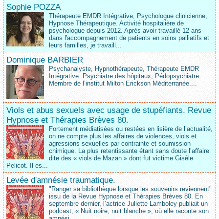
Sophie POZZA
Thérapeute EMDR Intégrative, Psychologue clinicienne,
Hypnose Thérapeutique. Activité hospitalière de
psychologue depuis 2012. Après avoir travaillé 12 ans
dans l'accompagnement de patients en soins palliatifs et
leurs familles, je travaill...
Dominique BARBIER
Psychanalyste, Hypnothérapeute, Thérapeute EMDR
Intégrative. Psychiatre des hôpitaux, Pédopsychiatre.
Membre de l’institut Milton Erickson Méditerranée....
Viols et abus sexuels avec usage de stupéfiants. Revue
Hypnose et Thérapies Brèves 80.
Fortement médiatisées ou restées en lisière de l’actualité,
on ne compte plus les affaires de violences, viols et
agressions sexuelles par contrainte et soumission
chimique. La plus retentissante étant sans doute l’affaire
dite des « viols de Mazan » dont fut victime Gisèle
Pelicot. Il es...
Levée d'amnésie traumatique.
"Ranger sa bibliothèque lorsque les souvenirs reviennent"
issu de la Revue Hypnose et Thérapies Brèves 80. En
septembre dernier, l’actrice Juliette Lamboley publiait un
podcast, « Nuit noire, nuit blanche », où elle raconte son
amnési...