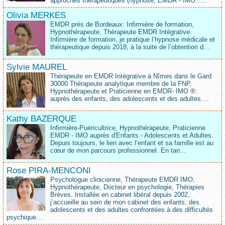
approches thérapeutiques (hypnose, EMDR - IMO......
Olivia MERKES
EMDR près de Bordeaux: Infirmière de formation,
Hypnothérapeute, Thérapeute EMDR Intégrative.
Infirmière de formation, je pratique l’hypnose médicale et
thérapeutique depuis 2018, à la suite de l’obtention d...
Sylvie MAUREL
Thérapeute en EMDR Intégrative à Nîmes dans le Gard
30000 Thérapeute analytique membre de la FNP,
Hypnothérapeute et Praticienne en EMDR- IMO ®:
auprès des enfants, des adolescents et des adultes....
Kathy BAZERQUE
Infirmière-Puéricultrice, Hypnothérapeute, Praticienne
EMDR - IMO auprès d'Enfants - Adolescents et Adultes.
Depuis toujours, le lien avec l’enfant et sa famille est au
cœur de mon parcours professionnel. En tan...
Rose PIRA-MENCONI
Psychologue clinicienne, Thérapeute EMDR IMO,
Hypnothérapeute, Docteur en psychologie, Thérapies
Brèves. Installée en cabinet libéral depuis 2002,
j’accueille au sein de mon cabinet des enfants, des
adolescents et des adultes confrontées à des difficultés
psychique...