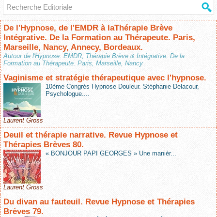
De l'Hypnose, de l'EMDR à laThérapie Brève
Intégrative. De la Formation au Thérapeute. Paris,
Marseille, Nancy, Annecy, Bordeaux.
Autour de l'Hypnose: EMDR, Thérapie Brève & Intégrative. De la
Formation au Thérapeute. Paris, Marseille, Nancy
Vaginisme et stratégie thérapeutique avec l'hypnose.
10ème Congrès Hypnose Douleur. Stéphanie Delacour,
Psychologue....
Laurent Gross
Deuil et thérapie narrative. Revue Hypnose et
Thérapies Brèves 80.
« BONJOUR PAPI GEORGES » Une manièr...
Laurent Gross
Du divan au fauteuil. Revue Hypnose et Thérapies
Brèves 79.