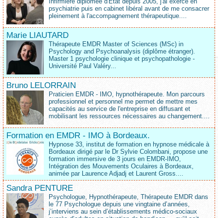
Infirmière diplômée d'État depuis 2005, j'ai exercé en
psychiatrie puis en cabinet libéral avant de me consacrer
pleinement à l'accompagnement thérapeutique....
Marie LIAUTARD
Thérapeute EMDR Master of Sciences (MSc) in
Psychology and Psychoanalysis (diplôme étranger).
Master 1 psychologie clinique et psychopathologie -
Université Paul Valéry...
Bruno LELORRAIN
Praticien EMDR - IMO, hypnothérapeute. Mon parcours
professionnel et personnel me permet de mettre mes
capacités au service de l'entreprise en diffusant et
mobilisant les ressources nécessaires au changement....
Formation en EMDR - IMO à Bordeaux.
Hypnose 33, institut de formation en hypnose médicale à
Bordeaux dirigé par le Dr Sylvie Colombani, propose une
formation immersive de 3 jours en EMDR-IMO,
Intégration des Mouvements Oculaires à Bordeaux,
animée par Laurence Adjadj et Laurent Gross....
Sandra PENTURE
Psychologue, Hypnothérapeute, Thérapeute EMDR dans
le 77 Psychologue depuis une vingtaine d’années,
j’interviens au sein d’établissements médico‑sociaux