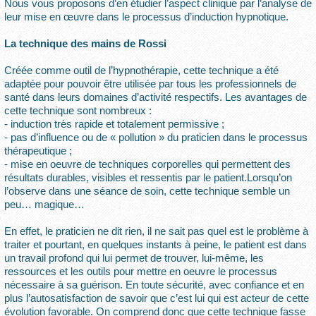
Nous vous proposons d’en étudier l’aspect clinique par l’analyse de
leur mise en œuvre dans le processus d’induction hypnotique.
La technique des mains de Rossi
Créée comme outil de l’hypnothérapie, cette technique a été
adaptée pour pouvoir être utilisée par tous les professionnels de
santé dans leurs domaines d’activité respectifs. Les avantages de
cette technique sont nombreux :
- induction très rapide et totalement permissive ;
- pas d’influence ou de « pollution » du praticien dans le processus
thérapeutique ;
- mise en oeuvre de techniques corporelles qui permettent des
résultats durables, visibles et ressentis par le patient.Lorsqu’on
l’observe dans une séance de soin, cette technique semble un
peu… magique…
En effet, le praticien ne dit rien, il ne sait pas quel est le problème à
traiter et pourtant, en quelques instants à peine, le patient est dans
un travail profond qui lui permet de trouver, lui-même, les
ressources et les outils pour mettre en oeuvre le processus
nécessaire à sa guérison. En toute sécurité, avec confiance et en
plus l’autosatisfaction de savoir que c’est lui qui est acteur de cette
évolution favorable. On comprend donc que cette technique fasse