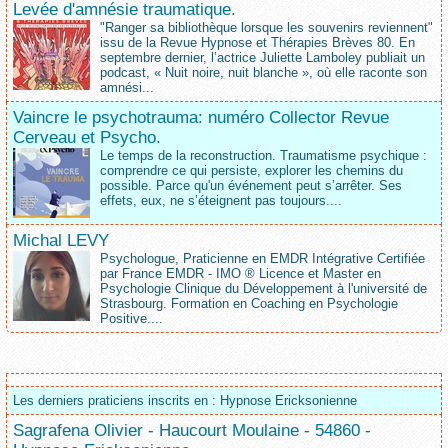
Levée d'amnésie traumatique.
"Ranger sa bibliothèque lorsque les souvenirs reviennent"
issu de la Revue Hypnose et Thérapies Brèves 80. En
septembre dernier, l’actrice Juliette Lamboley publiait un
podcast, « Nuit noire, nuit blanche », où elle raconte son
amnési...
Vaincre le psychotrauma: numéro Collector Revue
Cerveau et Psycho.
Le temps de la reconstruction. Traumatisme psychique :
comprendre ce qui persiste, explorer les chemins du
possible. Parce qu'un événement peut s’arrêter. Ses
effets, eux, ne s’éteignent pas toujours....
Michal LEVY
Psychologue, Praticienne en EMDR Intégrative Certifiée
par France EMDR - IMO ® Licence et Master en
Psychologie Clinique du Développement à l'université de
Strasbourg. Formation en Coaching en Psychologie
Positive....
Les derniers praticiens inscrits en : Hypnose Ericksonienne
Sagrafena Olivier - Haucourt Moulaine - 54860 -