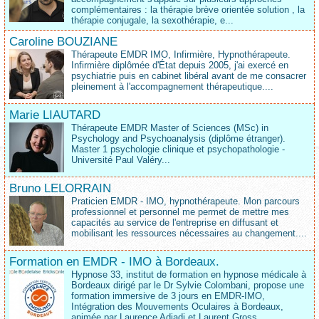
complémentaires : la thérapie brève orientée solution , la
thérapie conjugale, la sexothérapie, e...
Caroline BOUZIANE
Thérapeute EMDR IMO, Infirmière, Hypnothérapeute.
Infirmière diplômée d'État depuis 2005, j'ai exercé en
psychiatrie puis en cabinet libéral avant de me consacrer
pleinement à l'accompagnement thérapeutique....
Marie LIAUTARD
Thérapeute EMDR Master of Sciences (MSc) in
Psychology and Psychoanalysis (diplôme étranger).
Master 1 psychologie clinique et psychopathologie -
Université Paul Valéry...
Bruno LELORRAIN
Praticien EMDR - IMO, hypnothérapeute. Mon parcours
professionnel et personnel me permet de mettre mes
capacités au service de l'entreprise en diffusant et
mobilisant les ressources nécessaires au changement....
Formation en EMDR - IMO à Bordeaux.
Hypnose 33, institut de formation en hypnose médicale à
Bordeaux dirigé par le Dr Sylvie Colombani, propose une
formation immersive de 3 jours en EMDR-IMO,
Intégration des Mouvements Oculaires à Bordeaux,
animée par Laurence Adjadj et Laurent Gross....