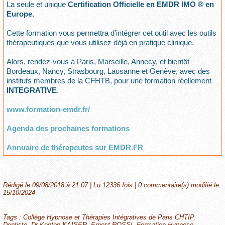
La seule et unique
Certification Officielle en EMDR IMO ® en
Europe.
Cette formation vous permettra d’intégrer cet outil avec les outils
thérapeutiques que vous utilisez déjà en pratique clinique.
Alors, rendez-vous à Paris, Marseille, Annecy, et bientôt
Bordeaux, Nancy, Strasbourg, Lausanne et Genève, avec des
instituts membres de la CFHTB, pour une formation réellement
INTEGRATIVE
.
www.formation-emdr.fr/
Agenda des prochaines formations
Annuaire de thérapeutes sur EMDR.FR
Rédigé le 09/08/2018 à 21:07 | Lu 12336 fois |
0
commentaire(s) modifié le
15/10/2024
Tags
:
Collège Hypnose et Thérapies Intégratives de Paris CHTIP
,
Dentiste
,
Dr Kenton KAISER
,
Ernest ROSSI
,
Formation Hypnose
,