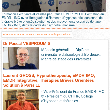
Formation Certifiante et validée par France EMDR IMO ®. Formation en
EMDR - IMO avec l'Intégration d'éléments d'hypnose ericksonienne, de
thérapie brève orientée solution et des mouvements oculaires de type
EMDR - IMO, dans le cadre du psychotraumatisme....
Rédacteurs web de la Revue Hypnose et Thérapies Brèves
Dr Pascal VESPROUMIS
Médecin généraliste, Diplôme
universitaire d’alcoologie à Bordeaux.
Maître de stage des universités...
Laurent GROSS, Hypnothérapeute, EMDR-IMO,
EMDR Intégrative, Thérapies Brèves Orientées
Solution à Paris 11
- Vice-Président de France EMDR-IMO
® - Président du CHTIP, Collège
d'Hypnose et thérapies...