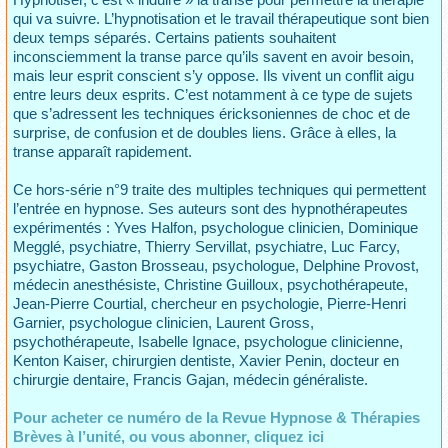
qui va suivre. L’hypnotisation et le travail thérapeutique sont bien
deux temps séparés. Certains patients souhaitent
inconsciemment la transe parce qu’ils savent en avoir besoin,
mais leur esprit conscient s’y oppose. Ils vivent un conflit aigu
entre leurs deux esprits. C’est notamment à ce type de sujets
que s’adressent les techniques éricksoniennes de choc et de
surprise, de confusion et de doubles liens. Grâce à elles, la
transe apparaît rapidement.
Ce hors-série n°9 traite des multiples techniques qui permettent
l’entrée en hypnose. Ses auteurs sont des hypnothérapeutes
expérimentés : Yves Halfon, psychologue clinicien, Dominique
Megglé, psychiatre, Thierry Servillat, psychiatre, Luc Farcy,
psychiatre, Gaston Brosseau, psychologue, Delphine Provost,
médecin anesthésiste, Christine Guilloux, psychothérapeute,
Jean-Pierre Courtial, chercheur en psychologie, Pierre-Henri
Garnier, psychologue clinicien, Laurent Gross,
psychothérapeute, Isabelle Ignace, psychologue clinicienne,
Kenton Kaiser, chirurgien dentiste, Xavier Penin, docteur en
chirurgie dentaire, Francis Gajan, médecin généraliste.
Pour acheter ce numéro de la Revue Hypnose & Thérapies
Brèves à l’unité, ou vous abonner, cliquez ici