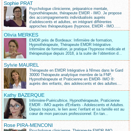
Sophie PRAT
Psychologue clinicienne, préparatrice mentale,
hypnothérapeute, thérapeute EMDR - IMO. Je propose
des accompagnements individualisés auprès
d‘adolescents et adultes, en intégrant différentes
approches thérapeutiques (hypnose, EMDR - IMO......
Olivia MERKES
EMDR près de Bordeaux: Infirmière de formation,
Hypnothérapeute, Thérapeute EMDR Intégrative.
Infirmière de formation, je pratique l’hypnose médicale et
thérapeutique depuis 2018, à la suite de l’obtention d...
Sylvie MAUREL
Thérapeute en EMDR Intégrative à Nîmes dans le Gard
30000 Thérapeute analytique membre de la FNP,
Hypnothérapeute et Praticienne en EMDR- IMO ®:
auprès des enfants, des adolescents et des adultes....
Kathy BAZERQUE
Infirmière-Puéricultrice, Hypnothérapeute, Praticienne
EMDR - IMO auprès d'Enfants - Adolescents et Adultes.
Depuis toujours, le lien avec l’enfant et sa famille est au
cœur de mon parcours professionnel. En tan...
Rose PIRA-MENCONI
Psychologue clinicienne, Thérapeute EMDR IMO,