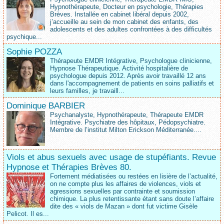
Hypnothérapeute, Docteur en psychologie, Thérapies
Brèves. Installée en cabinet libéral depuis 2002,
j’accueille au sein de mon cabinet des enfants, des
adolescents et des adultes confrontées à des difficultés
psychique...
Sophie POZZA
Thérapeute EMDR Intégrative, Psychologue clinicienne,
Hypnose Thérapeutique. Activité hospitalière de
psychologue depuis 2012. Après avoir travaillé 12 ans
dans l'accompagnement de patients en soins palliatifs et
leurs familles, je travaill...
Dominique BARBIER
Psychanalyste, Hypnothérapeute, Thérapeute EMDR
Intégrative. Psychiatre des hôpitaux, Pédopsychiatre.
Membre de l’institut Milton Erickson Méditerranée....
Viols et abus sexuels avec usage de stupéfiants. Revue
Hypnose et Thérapies Brèves 80.
Fortement médiatisées ou restées en lisière de l’actualité,
on ne compte plus les affaires de violences, viols et
agressions sexuelles par contrainte et soumission
chimique. La plus retentissante étant sans doute l’affaire
dite des « viols de Mazan » dont fut victime Gisèle
Pelicot. Il es...