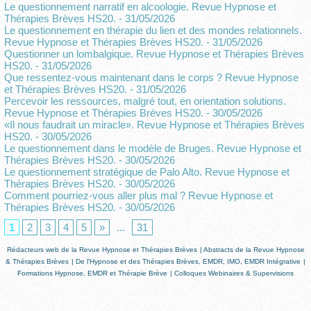
Le questionnement narratif en alcoologie. Revue Hypnose et
Thérapies Brèves HS20.
- 31/05/2026
Le questionnement en thérapie du lien et des mondes relationnels.
Revue Hypnose et Thérapies Brèves HS20.
- 31/05/2026
Questionner un lombalgique. Revue Hypnose et Thérapies Brèves
HS20.
- 31/05/2026
Que ressentez-vous maintenant dans le corps ? Revue Hypnose
et Thérapies Brèves HS20.
- 31/05/2026
Percevoir les ressources, malgré tout, en orientation solutions.
Revue Hypnose et Thérapies Brèves HS20.
- 30/05/2026
«Il nous faudrait un miracle». Revue Hypnose et Thérapies Brèves
HS20.
- 30/05/2026
Le questionnement dans le modèle de Bruges. Revue Hypnose et
Thérapies Brèves HS20.
- 30/05/2026
Le questionnement stratégique de Palo Alto. Revue Hypnose et
Thérapies Brèves HS20.
- 30/05/2026
Comment pourriez-vous aller plus mal ? Revue Hypnose et
Thérapies Brèves HS20.
- 30/05/2026
1
2
3
4
5
»
...
31
Rédacteurs web de la Revue Hypnose et Thérapies Brèves
|
Abstracts de la Revue Hypnose
& Thérapies Brèves
|
De l'Hypnose et des Thérapies Brèves, EMDR, IMO, EMDR Intégrative
|
Formations Hypnose, EMDR et Thérapie Brève
|
Colloques Webinaires & Supervisions