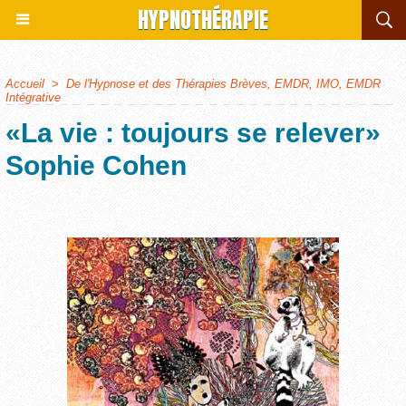
HYPNOTHÉRAPIE
Accueil
>
De l'Hypnose et des Thérapies Brèves, EMDR, IMO, EMDR
Intégrative
«La vie : toujours se relever»
Sophie Cohen