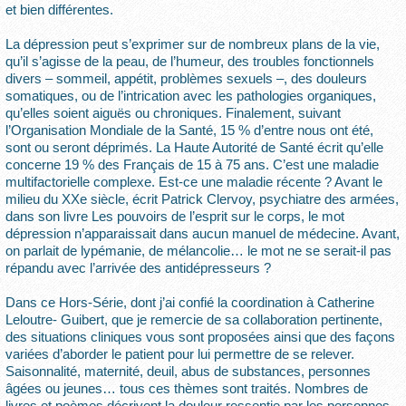
et bien différentes.
La dépression peut s’exprimer sur de nombreux plans de la vie,
qu’il s’agisse de la peau, de l’humeur, des troubles fonctionnels
divers – sommeil, appétit, problèmes sexuels –, des douleurs
somatiques, ou de l’intrication avec les pathologies organiques,
qu’elles soient aiguës ou chroniques. Finalement, suivant
l’Organisation Mondiale de la Santé, 15 % d’entre nous ont été,
sont ou seront déprimés. La Haute Autorité de Santé écrit qu’elle
concerne 19 % des Français de 15 à 75 ans. C’est une maladie
multifactorielle complexe. Est-ce une maladie récente ? Avant le
milieu du XXe siècle, écrit Patrick Clervoy, psychiatre des armées,
dans son livre Les pouvoirs de l’esprit sur le corps, le mot
dépression n’apparaissait dans aucun manuel de médecine. Avant,
on parlait de lypémanie, de mélancolie… le mot ne se serait-il pas
répandu avec l’arrivée des antidépresseurs ?
Dans ce Hors-Série, dont j’ai confié la coordination à Catherine
Leloutre- Guibert, que je remercie de sa collaboration pertinente,
des situations cliniques vous sont proposées ainsi que des façons
variées d’aborder le patient pour lui permettre de se relever.
Saisonnalité, maternité, deuil, abus de substances, personnes
âgées ou jeunes… tous ces thèmes sont traités. Nombres de
livres et poèmes décrivent la douleur ressentie par les personnes