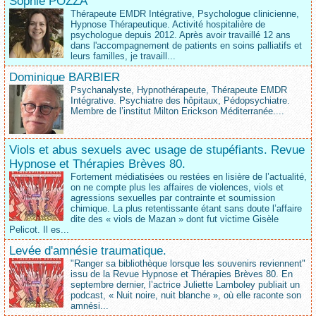
Sophie POZZA
Thérapeute EMDR Intégrative, Psychologue clinicienne,
Hypnose Thérapeutique. Activité hospitalière de
psychologue depuis 2012. Après avoir travaillé 12 ans
dans l'accompagnement de patients en soins palliatifs et
leurs familles, je travaill...
Dominique BARBIER
Psychanalyste, Hypnothérapeute, Thérapeute EMDR
Intégrative. Psychiatre des hôpitaux, Pédopsychiatre.
Membre de l’institut Milton Erickson Méditerranée....
Viols et abus sexuels avec usage de stupéfiants. Revue
Hypnose et Thérapies Brèves 80.
Fortement médiatisées ou restées en lisière de l’actualité,
on ne compte plus les affaires de violences, viols et
agressions sexuelles par contrainte et soumission
chimique. La plus retentissante étant sans doute l’affaire
dite des « viols de Mazan » dont fut victime Gisèle
Pelicot. Il es...
Levée d'amnésie traumatique.
"Ranger sa bibliothèque lorsque les souvenirs reviennent"
issu de la Revue Hypnose et Thérapies Brèves 80. En
septembre dernier, l’actrice Juliette Lamboley publiait un
podcast, « Nuit noire, nuit blanche », où elle raconte son
amnési...