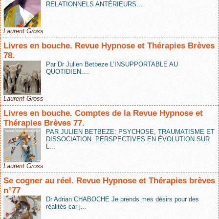
RELATIONNELS ANTÉRIEURS....
Laurent Gross
Livres en bouche. Revue Hypnose et Thérapies Brèves
78.
Par Dr Julien Betbeze L’INSUPPORTABLE AU
QUOTIDIEN....
Laurent Gross
Livres en bouche. Comptes de la Revue Hypnose et
Thérapies Brèves 77.
PAR JULIEN BETBEZE: PSYCHOSE, TRAUMATISME ET
DISSOCIATION. PERSPECTIVES EN ÉVOLUTION SUR
L...
Laurent Gross
Se cogner au réel. Revue Hypnose et Thérapies brèves
n°77
Dr Adrian CHABOCHE Je prends mes désirs pour des
réalités car j...