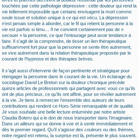
touchées par cette pathologie dépressive : cette douleur qui rend la
vie tellement impossible que certains envisagent la mort comme
seule issue et solution unique à ce qui est vécu. La dépression
n’est jamais simple à aborder, car le fil qui retient la personne à la
vie est parfois si ténu… Il ne convient certainement pas de «
secouer » la personne, ce que l’entourage peut avoir tendance à
faire. Il s’agit de la comprendre, de tisser un lien thérapeutique
suffisamment fort pour que la personne se sente être autrement,
se vive autrement dans la relation thérapeutique proposée par le
courant de l’hypnose et des thérapies brèves.
Il s’agit aussi d’intervenir de façon pertinente et stratégique pour
réengager la personne dans le courant de la vie. Un éclairage du
sociologue David Le Breton sur la douleur chronique précède
quinze articles de professionnels qui partagent avec vous ce qu’ils
ont de plus précieux, ce qu’ils ont affiné, pour se révéler autrement
à la vie. Je tiens à remercier l’ensemble des auteurs de leurs
contributions qui rendent ce Hors-Série remarquable et de qualité.
Je vous souhaite une belle lecture enluminée par notre artiste
Claudia Botero qui a le don de nous transporter dans l’imaginaire.
Dans un ailleurs qui se donne à voir et à sentir immédiatement et
dès le premier regard. Qu’il s’agisse des couleurs ou des thèmes,
notre regard est retenu, la surprise est là, présente le plus souvent.