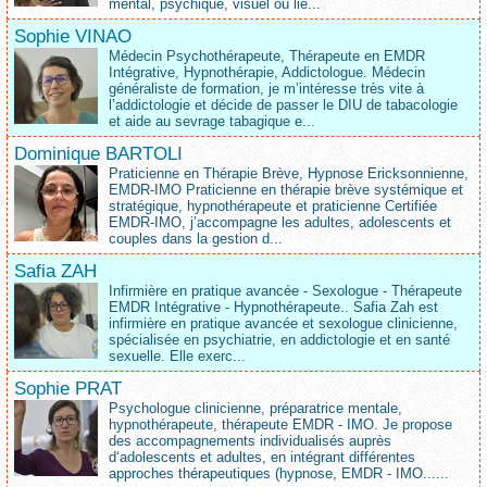
mental, psychique, visuel ou lié...
Sophie VINAO
Médecin Psychothérapeute, Thérapeute en EMDR
Intégrative, Hypnothérapie, Addictologue. Médecin
généraliste de formation, je m’intéresse très vite à
l’addictologie et décide de passer le DIU de tabacologie
et aide au sevrage tabagique e...
Dominique BARTOLI
Praticienne en Thérapie Brève, Hypnose Ericksonnienne,
EMDR-IMO Praticienne en thérapie brève systémique et
stratégique, hypnothérapeute et praticienne Certifiée
EMDR-IMO, j’accompagne les adultes, adolescents et
couples dans la gestion d...
Safia ZAH
Infirmière en pratique avancée - Sexologue - Thérapeute
EMDR Intégrative - Hypnothérapeute.. Safia Zah est
infirmière en pratique avancée et sexologue clinicienne,
spécialisée en psychiatrie, en addictologie et en santé
sexuelle. Elle exerc...
Sophie PRAT
Psychologue clinicienne, préparatrice mentale,
hypnothérapeute, thérapeute EMDR - IMO. Je propose
des accompagnements individualisés auprès
d‘adolescents et adultes, en intégrant différentes
approches thérapeutiques (hypnose, EMDR - IMO......