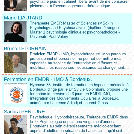
psychiatrie puis en cabinet libéral avant de me consacrer
pleinement à l'accompagnement thérapeutique....
Marie LIAUTARD
Thérapeute EMDR Master of Sciences (MSc) in
Psychology and Psychoanalysis (diplôme étranger).
Master 1 psychologie clinique et psychopathologie -
Université Paul Valéry...
Bruno LELORRAIN
Praticien EMDR - IMO, hypnothérapeute. Mon parcours
professionnel et personnel me permet de mettre mes
capacités au service de l'entreprise en diffusant et
mobilisant les ressources nécessaires au changement....
Formation en EMDR - IMO à Bordeaux.
Hypnose 33, institut de formation en hypnose médicale à
Bordeaux dirigé par le Dr Sylvie Colombani, propose une
formation immersive de 3 jours en EMDR-IMO,
Intégration des Mouvements Oculaires à Bordeaux,
animée par Laurence Adjadj et Laurent Gross....
Sandra PENTURE
Psychologue, Hypnothérapeute, Thérapeute EMDR dans
le 77 Psychologue depuis une vingtaine d’années,
j’interviens au sein d’établissements médico‑sociaux
auprès d’adultes en situation de handicap — qu’il soit