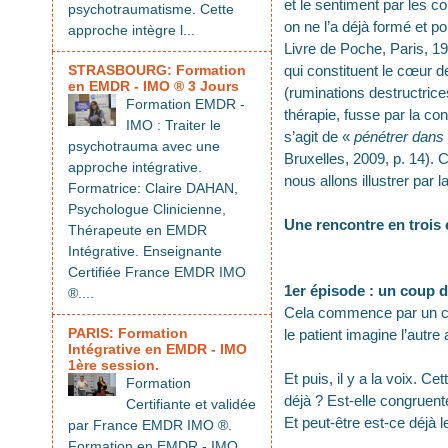
et le sentiment par les co
psychotraumatisme. Cette
on ne l’a déjà formé et po
approche intègre l...
Livre de Poche, Paris, 197
STRASBOURG: Formation
qui constituent le cœur d
en EMDR - IMO ® 3 Jours
(ruminations destructric
Formation EMDR -
thérapie, fusse par la co
IMO : Traiter le
s’agit de «
pénétrer dans 
psychotrauma avec une
Bruxelles, 2009, p. 14). C
approche intégrative.
nous allons illustrer par la
Formatrice: Claire DAHAN,
Psychologue Clinicienne,
Une rencontre en trois
Thérapeute en EMDR
Intégrative. Enseignante
Certifiée France EMDR IMO
1er épisode : un coup de
®....
Cela commence par un cou
PARIS: Formation
le patient imagine l’autre
Intégrative en EMDR - IMO
1ère session.
Et puis, il y a la voix. C
Formation
déjà ? Est-elle congrue
Certifiante et validée
Et peut-être est-ce déjà
par France EMDR IMO ®.
Formation en EMDR - IMO