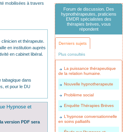
té mobilisées à travers
Forum de discussion. Des
hypnothérapeutes, praticiens
EMDR spécialistes des
thérapies brèves, vous
répondent
clinicien et thérapeute.
Derniers sujets
le en institution auprès
vité en cabinet libéral.
Plus consultés
La puissance thérapeutique
de la relation humaine.
e tabagique dans
Nouvelle hypnotherapeute
es, et pour le DU
Problème social
Enquête Thérapies Brèves
ue Hypnose et
L'hypnose conversationnelle
en soins palliatifs
la version PDF sera
Étude sur l'hypnose et