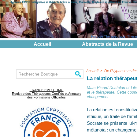
Hypnose EMDR Intégrative et thérapie brève à Paris, Marseille, Bordeaux et ailleurs en France. R
Hypnose Thérapeutique, Thérapie
Accueil
Abstracts de la Revue
Accueil
>
De l'Hypnose et de
La relation thérapeu
Marc Picard Destelan et Lili
FRANCE EMDR - IMO
et le thérapeute. Cette coop
Registre des Thérapeutes Certifiés et Annuaire
changement.
des Formations Officielles
La relation est constitut
éthique, un traité de l’am
Socrate se présente lui
métanoïa : un changement