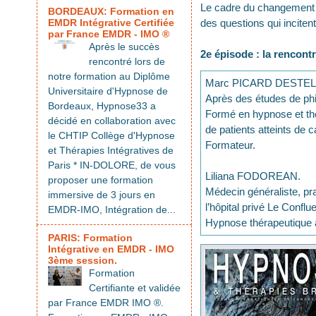
Le cadre du changement es
BORDEAUX: Formation en
EMDR Intégrative Certifiée
des questions qui incite
par France EMDR - IMO ®
Après le succès
2e épisode : la rencont
rencontré lors de
notre formation au Diplôme
Marc PICARD DESTEL
Universitaire d'Hypnose de
Après des études de phil
Bordeaux, Hypnose33 a
Formé en hypnose et thér
décidé en collaboration avec
de patients atteints de 
le CHTIP Collège d'Hypnose
Formateur.
et Thérapies Intégratives de
Paris * IN-DOLORE, de vous
Liliana FODOREAN.
proposer une formation
Médecin généraliste, pr
immersive de 3 jours en
l’hôpital privé Le Confl
EMDR-IMO, Intégration de...
Hypnose thérapeutique
PARIS: Formation
Intégrative en EMDR - IMO
3ème session.
Formation
Certifiante et validée
par France EMDR IMO ®.