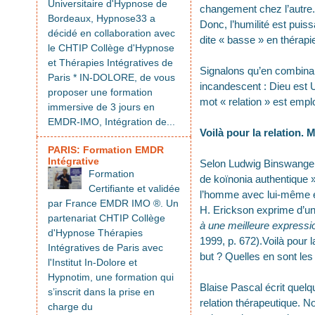
Universitaire d'Hypnose de
changement chez l’autre.
Bordeaux, Hypnose33 a
Donc, l’humilité est puiss
décidé en collaboration avec
dite « basse » en thérapie 
le CHTIP Collège d'Hypnose
et Thérapies Intégratives de
Signalons qu’en combinant 
Paris * IN-DOLORE, de vous
incandescent : Dieu est U
proposer une formation
mot « relation » est emp
immersive de 3 jours en
EMDR-IMO, Intégration de...
Voilà pour la relation. 
PARIS: Formation EMDR
Intégrative
Selon Ludwig Binswanger, 
Formation
de koïnonia authentique » 
Certifiante et validée
l’homme avec lui-même e
par France EMDR IMO ®. Un
H. Erickson exprime d’une
partenariat CHTIP Collège
à une meilleure expressi
d'Hypnose Thérapies
1999, p. 672).Voilà pour l
Intégratives de Paris avec
but ? Quelles en sont les
l'Institut In-Dolore et
Hypnotim, une formation qui
Blaise Pascal écrit quelqu
s’inscrit dans la prise en
relation thérapeutique. No
charge du