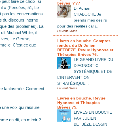
 peut faire ce choix, si
brèves n°77
ent » (Pensées, 51, Le
Dr Adrian
ont pas les conversations
CHABOCHE Je
e du discours interne
prends mes désirs
ique des problèmes). La
pour des réalités car j...
Laurent Gross
dit Michael White, il
tives, Le Germe,
Livres en bouche. Comptes
ormelle. C’est ce que
rendus du Dr Julien
BETBEZE. Revue Hypnose et
Thérapies Brèves 76.
LE GRAND LIVRE DU
DIAGNOSTIC
SYSTÉMIQUE ET DE
L’INTERVENTION
STRATÉGIQUE...
ontre fantasmée. Comment
Laurent Gross
Livres en bouche. Revue
Hypnose et Thérapies
ce une voix qui rassure
Brèves 75.
LIVRES EN BOUCHE
PAR JULIEN
me on dit, en miroir ?
BETBÈZE DESSIN