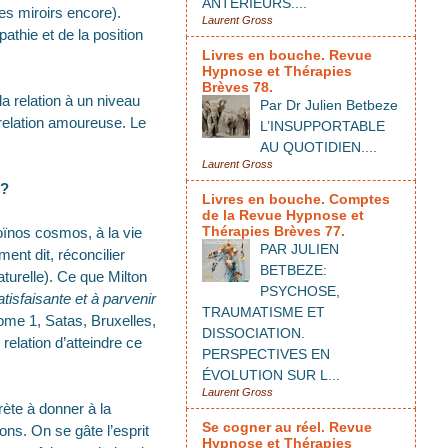
ANTÉRIEURS....
es miroirs encore).
Laurent Gross
athie et de la position
Livres en bouche. Revue
Hypnose et Thérapies
Brèves 78.
la relation à un niveau
Par Dr Julien Betbeze
 relation amoureuse. Le
L’INSUPPORTABLE
AU QUOTIDIEN....
Laurent Gross
 ?
Livres en bouche. Comptes
de la Revue Hypnose et
Thérapies Brèves 77.
koïnos cosmos, à la vie
PAR JULIEN
ment dit, réconcilier
BETBEZE:
urelle). Ce que Milton
PSYCHOSE,
atisfaisante et à parvenir
TRAUMATISME ET
Tome 1, Satas, Bruxelles,
DISSOCIATION.
 relation d’atteindre ce
PERSPECTIVES EN
ÉVOLUTION SUR L...
Laurent Gross
rète à donner à la
Se cogner au réel. Revue
ons. On se gâte l’esprit
Hypnose et Thérapies