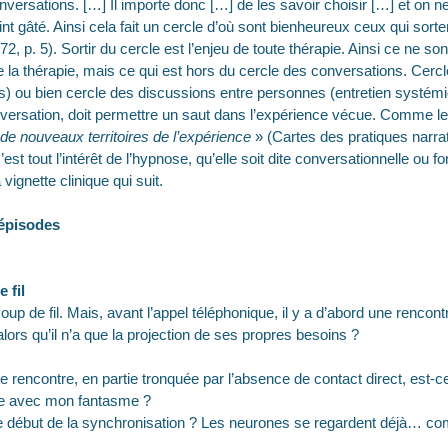
nversations. […] Il importe donc […] de les savoir choisir […] et on ne
int gâté. Ainsi cela fait un cercle d’où sont bienheureux ceux qui sort
2, p. 5). Sortir du cercle est l’enjeu de toute thérapie. Ainsi ce ne s
e la thérapie, mais ce qui est hors du cercle des conversations. Cercl
es) ou bien cercle des discussions entre personnes (entretien systém
nversation, doit permettre un saut dans l’expérience vécue. Comme le 
de nouveaux territoires de l’expérience
» (Cartes des pratiques narra
’est tout l’intérêt de l’hypnose, qu’elle soit dite conversationnelle ou f
 vignette clinique qui suit.
 épisodes
 fil
p de fil. Mais, avant l’appel téléphonique, il y a d’abord une renc
 alors qu’il n’a que la projection de ses propres besoins ?
ette rencontre, en partie tronquée par l’absence de contact direct, est-
nte avec mon fantasme ?
 le début de la synchronisation ? Les neurones se regardent déjà… com