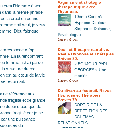
Vaginisme et stratégie
ieu créa l’Homme à son
thérapeutique avec
l'hypnose.
ien dans la même phrase
10ème Congrès
t de la création donne
Hypnose Douleur.
l’homme soit seul, je veux
Stéphanie Delacour,
a femme, Dieu fabrique
Psychologue....
Laurent Gross
Deuil et thérapie narrative.
i corresponde » (op.
Revue Hypnose et Thérapies
femme. En la rencontrant,
Brèves 80.
pelée femme (isha) parce
« BONJOUR PAPI
s la structure du récit
GEORGES » Une
ion est au cœur de la vie
manièr...
se reconnaît.
Laurent Gross
Du divan au fauteuil. Revue
ntaine référence aux
Hypnose et Thérapies
Brèves 79.
nde fragilité et de grande
SORTIR DE LA
a ne dépend pas que de
RÉPÉTITION DES
rande fragilité car je ne
SCHÉMAS
 par une puissance
RELATIONNELS
ressources du