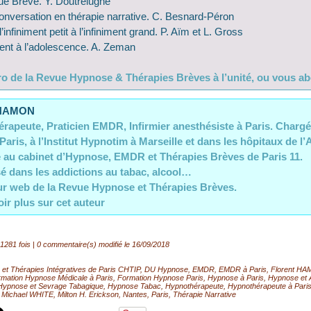
ue Brève. Y. Doutrelugne
Conversation en thérapie narrative. C. Besnard-Péron
infiniment petit à l’infiniment grand. P. Aïm et L. Gross
ent à l’adolescence. A. Zeman
o de la Revue Hypnose & Thérapies Brèves à l’unité, ou vous abo
 HAMON
rapeute, Praticien EMDR, Infirmier anesthésiste à Paris. Charg
aris, à l’Institut Hypnotim à Marseille et dans les hôpitaux de l
 au cabinet d’Hypnose, EMDR et Thérapies Brèves de Paris 11.
sé dans les addictions au tabac, alcool…
r web de la Revue Hypnose et Thérapies Brèves.
oir plus sur cet auteur
1281 fois |
0
commentaire(s) modifié le 16/09/2018
et Thérapies Intégratives de Paris CHTIP
,
DU Hypnose
,
EMDR
,
EMDR à Paris
,
Florent H
mation Hypnose Médicale à Paris
,
Formation Hypnose Paris
,
Hypnose à Paris
,
Hypnose et 
Hypnose et Sevrage Tabagique
,
Hypnose Tabac
,
Hypnothérapeute
,
Hypnothérapeute à Pari
,
Michael WHITE
,
Milton H. Erickson
,
Nantes
,
Paris
,
Thérapie Narrative