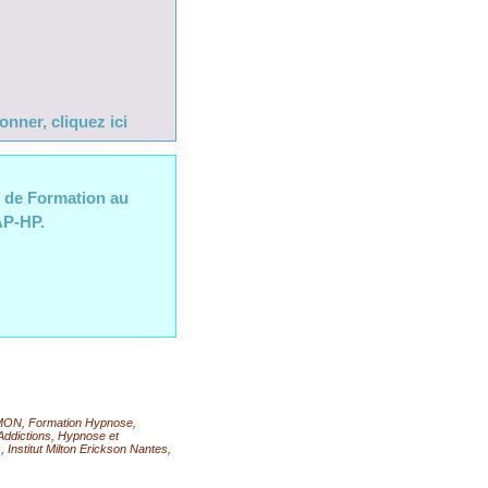
nner, cliquez ici
é de Formation au
’AP-HP.
AMON
,
Formation Hypnose
,
Addictions
,
Hypnose et
s
,
Institut Milton Erickson Nantes
,