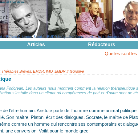
evues et Formations
s Brèves Orientées Solution, EMDR Intégrative: écrits et avis d'hypnothérapeutes de Paris, 
Articles
Rédacteurs
Quelles sont les questions po
s Thérapies Brèves, EMDR, IMO, EMDR Intégrative
tique
ana Fodorean. Les auteurs nous montrent comment la relation thérapeutique se
ération s’installe dans un climat où compétences de part et d’autre sont de ré
ive de l’être humain. Aristote parle de l’homme comme animal politique
itié. Son maître, Platon, écrit des dialogues. Socrate, le maître de Plat
-même comme un homme qui rencontre ses contemporains et dialogu
, une conversion. Voilà pour le monde grec.