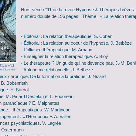
Hors série n°11 de la revue Hypnose & Thérapies brèves
numéro double de 196 pages. Thème : « La relation théra
- Éditorial : La relation thérapeutique. S. Cohen
- Éditorial : La relation au coeur de l’hypnose. J. Betbèze
- L’alliance thérapeutique. M. Arnaud
- Enseigner la relation thérapeutique. A. Bioy
- Le thérapeute ? Un guide qui ne devance pas. J.-M. Be
érie n°11
- Autonomie relationnelle. J. Betbèze
ies Brèves
reux chronique. De la formation à la pratique. J. Nizard
 B. Bobenrieth
que. E. Bardot
que. M. Picard Destelan et L. Fodorean
n paranoïaque ? E. Malphettes
iance... thérapeutiques. W. Martineau
hangement : « l’Homonoia ». A. Vallée
nces psychiatriques. V. Lagrée
G. Ostermann