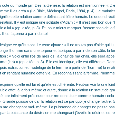
côté du monde juif. Dès la Genèse, la relation est mentionnée. « D
e il les créa » (La Bible, Médiaspol, Paris, 1994, p. 4). Le maint
 signifie cette relation comme définissant l’être humain. Le second réci
relation. Il y est indiqué une solitude d’Adam : « Il n’est pas bon que 
ble à lui » (op. citée, p. 8). Et, pour mieux marquer l’assomption de l
Il les façonne à partir du sol.
igne ce qu’ils sont. Le texte ajoute : « Il ne trouva pas d’aide qui lu
 plonge l’homme dans une torpeur et fabrique, à partir de son côté, la 
on : « Voici enfin l’os de mes os, la chair de ma chair, elle sera ap
mme (ish) » (op. citée, p. 8). Elle est identique, elle est différente. Dan
puis extraction et modelage de la femme à partir de l’homme) la relat
 en rendant humaine cette vie. En reconnaissant la femme, l’homme 
prime qu’elle est lui et qu’elle est différente. Peut-on voir là une loi
le effet, à la fois même et autre, donne à la relation un statut de gra
ité, car infiniment précieuse pour me constituer comme humain : cel
. Grande puissance car la relation est ce par quoi je change l’autre. G
’en me changeant moi- même. La puissance de changer ne passe pas
 par la puissance du désir : en me changeant j’éveille le désir et les 