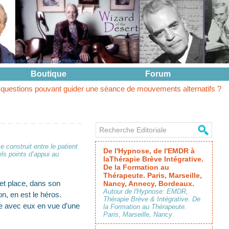
Marseille, Bordeaux et d'ailleurs
Boutique
Forum
uvant guider une séance de mouvements alternatifs ?
Le questionne
 construit entre le patient
De l'Hypnose, de l'EMDR à
els points d’appui au
laThérapie Brève Intégrative.
De la Formation au
Thérapeute. Paris, Marseille,
 et place, dans son
Nancy, Annecy, Bordeaux.
Autour de l'Hypnose: EMDR,
on, en est le héros.
Thérapie Brève & Intégrative. De
e avec eux en vue d’une
la Formation au Thérapeute.
Paris, Marseille, Nancy