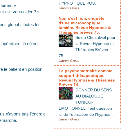
HYPNOTIQUE POU...
 fumer. »
Laurent Gross
t-elle vous aider ? »
Noir c'est noir, enquête
d'une microscopique
onc global : toutes les
lumière. Revue Hypnose &
Thérapies brèves 75.
Solen Chezalviel pour
 opératoire, là où on
la Revue Hypnose et
Thérapies Brèves
75....
Laurent Gross
 le patient en position
La psychomotricité comme
support thérapeutique.
Revue Hypnose & Thérapies
Brèves 74.
DONNER DU SENS
AU DIALOGUE
TONICO-
ÉMOTIONNEL Il est question
us n’avons pas l’énergie
ici de l’utilisation de l’hypnos...
Laurent Gross
 démarche.