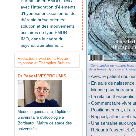
Formation en EMDR - IMO
avec l'Intégration d'éléments
d'hypnose ericksonienne, de
thérapie brève orientée
solution et des mouvements
oculaires de type EMDR -
IMO, dans le cadre du
psychotraumatisme....
Rédacteurs web de la Revue
Hypnose et Thérapies Brèves
Commandez ce numéro Hors-S
de la Revue Hypnose et Thérap
Dr Pascal VESPROUMIS
- Avec le patient doulou
- En salle de naissance.
- Monde psychotraumati
- La relation thérapeuti
- Comment faire vivre u
- Positionnement, et all
Médecin généraliste, Diplôme
- Rapport, alliance et c
universitaire d’alcoologie à
- Une semaine aux urge
Bordeaux. Maître de stage des
universités...
- Retour à l’essentiel. 