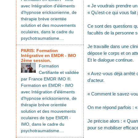
« Je voudrais prendre un 
avec Intégration d'éléments
d'hypnose ericksonienne, de
« Qu’est-ce qui vous fai
thérapie brève orientée
solution et des mouvements
Ce sont des questions qui
oculaires, dans le cadre du
facultés de la personne s
psychotraumatisme....
Je travaille dans une clin
PARIS: Formation
dépose le corps et on att
Intégrative en EMDR - IMO
Et le dialogue continue.
2ème session.
Formation
Certifiante et validée
« Avez-vous déjà arrêté d
par France EMDR IMO ®.
d’acteur.
Formation en EMDR - IMO
avec Intégration d'éléments
« Comment le savez-vous
d'hypnose ericksonienne, de
thérapie brève orientée
On me répond parfois : «
solution et des mouvements
oculaires de type EMDR -
Je précise alors : « Qua
IMO, dans le cadre du
pour se mobiliser efficac
psychotraumatisme....