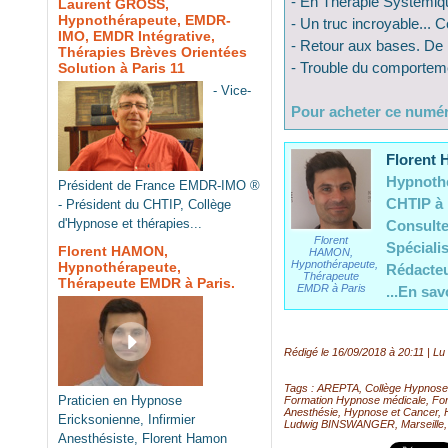
- En Thérapie Systémiq
Laurent GROSS,
Hypnothérapeute, EMDR-
- Un truc incroyable... 
IMO, EMDR Intégrative,
- Retour aux bases. De l’
Thérapies Brèves Orientées
- Trouble du comportem
Solution à Paris 11
- Vice-
Pour acheter ce numér
Florent
Hypnothé
Président de France EMDR-IMO ®
CHTIP à P
- Président du CHTIP, Collège
d'Hypnose et thérapies...
Consulte
Florent
Spéciali
Florent HAMON,
HAMON,
Hypnothérapeute,
Hypnothérapeute,
Rédacteu
Thérapeute
Thérapeute EMDR à Paris.
EMDR à Paris
...En sav
Rédigé le 16/09/2018 à 20:11 | Lu 
Tags
:
AREPTA
,
Collège Hypnose 
Praticien en Hypnose
Formation Hypnose médicale
,
For
Anesthésie
,
Hypnose et Cancer
,
Ericksonienne, Infirmier
Ludwig BINSWANGER
,
Marseille
Anesthésiste, Florent Hamon