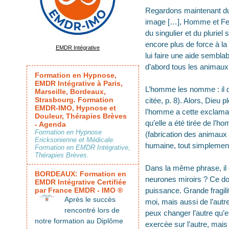
Regardons maintenant du 
image […], Homme et Femm
du singulier et du pluriel
encore plus de force à la 
EMDR Intégrative
lui faire une aide sembla
d’abord tous les animaux. 
Formation en Hypnose,
EMDR Intégrative à Paris,
L’homme les nomme : il dés
Marseille, Bordeaux,
Strasbourg. Formation
citée, p. 8). Alors, Dieu
EMDR-IMO, Hypnose et
l’homme a cette exclamati
Douleur, Thérapies Brèves
qu’elle a été tirée de l’ho
- Agenda
Formation en Hypnose
(fabrication des animaux 
Ericksonienne et Médicale.
humaine, tout simplement
Formation en EMDR Intégrative,
Thérapies Brèves.
Dans la même phrase, il ex
BORDEAUX: Formation en
neurones miroirs ? Ce doub
EMDR Intégrative Certifiée
par France EMDR - IMO ®
puissance. Grande fragil
Après le succès
moi, mais aussi de l’autre
rencontré lors de
peux changer l’autre qu
notre formation au Diplôme
exercée sur l’autre, mais