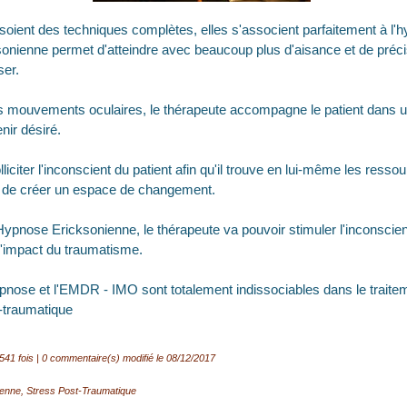
ient des techniques complètes, elles s'associent parfaitement à l'
ksonienne permet d'atteindre avec beaucoup plus d'aisance et de préc
ser.
s mouvements oculaires, le thérapeute accompagne le patient dans u
nir désiré.
liciter l'inconscient du patient afin qu'il trouve en lui-même les ress
t de créer un espace de changement.
'Hypnose Ericksonienne, le thérapeute va pouvoir stimuler l'inconscien
 l'impact du traumatisme.
hypnose et l'EMDR - IMO sont totalement indissociables dans le trait
st-traumatique
541 fois |
0
commentaire(s) modifié le 08/12/2017
ienne
,
Stress Post-Traumatique