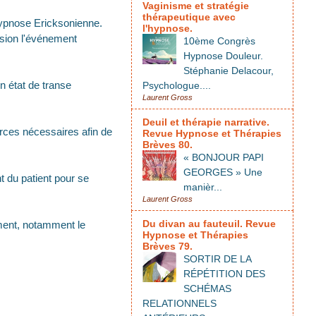
Vaginisme et stratégie
thérapeutique avec
hypnose Ericksonienne.
l'hypnose.
ision l'événement
10ème Congrès
Hypnose Douleur.
Stéphanie Delacour,
n état de transe
Psychologue....
Laurent Gross
Deuil et thérapie narrative.
ources nécessaires afin de
Revue Hypnose et Thérapies
Brèves 80.
« BONJOUR PAPI
GEORGES » Une
t du patient pour se
manièr...
Laurent Gross
Du divan au fauteuil. Revue
ement, notamment le
Hypnose et Thérapies
Brèves 79.
SORTIR DE LA
RÉPÉTITION DES
SCHÉMAS
RELATIONNELS