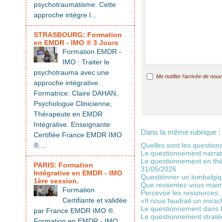
psychotraumatisme. Cette
approche intègre l...
STRASBOURG: Formation
en EMDR - IMO ® 3 Jours
Formation EMDR -
IMO : Traiter le
psychotrauma avec une
Me notifier l'arrivée de n
approche intégrative.
Formatrice: Claire DAHAN,
Psychologue Clinicienne,
Thérapeute en EMDR
Intégrative. Enseignante
Dans la même rubrique :
Certifiée France EMDR IMO
®....
Quelles sont les questio
Le questionnement narrat
Le questionnement en thé
PARIS: Formation
31/05/2026
Intégrative en EMDR - IMO
Questionner un lombalgi
1ère session.
Que ressentez-vous main
Formation
Percevoir les ressources,
Certifiante et validée
«Il nous faudrait un mir
Le questionnement dans 
par France EMDR IMO ®.
Le questionnement straté
Formation en EMDR - IMO