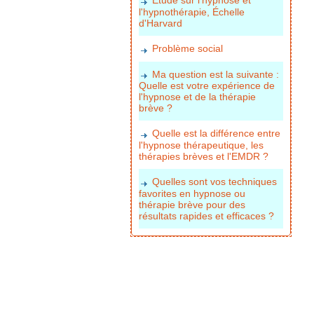
l'hypnothérapie, Échelle
d'Harvard
Problème social
Ma question est la suivante :
Quelle est votre expérience de
l'hypnose et de la thérapie
brève ?
Quelle est la différence entre
l'hypnose thérapeutique, les
thérapies brèves et l'EMDR ?
Quelles sont vos techniques
favorites en hypnose ou
thérapie brève pour des
résultats rapides et efficaces ?