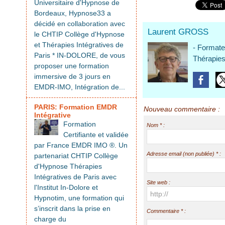
Universitaire d'Hypnose de
Bordeaux, Hypnose33 a
décidé en collaboration avec
Laurent GROSS
le CHTIP Collège d'Hypnose
et Thérapies Intégratives de
- Format
Paris * IN-DOLORE, de vous
Thérapies
proposer une formation
immersive de 3 jours en
EMDR-IMO, Intégration de...
PARIS: Formation EMDR
Nouveau commentaire :
Intégrative
Formation
Nom * :
Certifiante et validée
par France EMDR IMO ®. Un
Adresse email (non publiée) * :
partenariat CHTIP Collège
d'Hypnose Thérapies
Intégratives de Paris avec
Site web :
l'Institut In-Dolore et
Hypnotim, une formation qui
s’inscrit dans la prise en
Commentaire * :
charge du