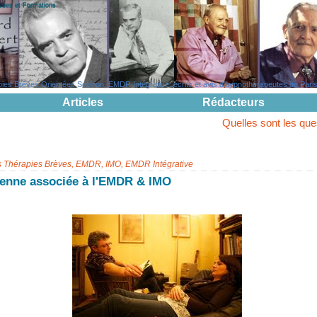
evues et Formations
s Brèves Orientées Solution, EMDR Intégrative: écrits et avis d'hypnothérapeutes de Paris, 
Articles
Rédacteurs
Quelles sont les questions pouva
s Thérapies Brèves, EMDR, IMO, EMDR Intégrative
ienne associée à l'EMDR & IMO