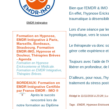
Bien que l'EMDR & IMO so
En effet, l'hypnose Eric
traumatique à désensibili
EMDR Intégrative
Lors d'une séance par le
hypnotique, vers le souve
Formation en Hypnose,
EMDR Intégrative à Paris,
Marseille, Bordeaux,
Le thérapeute va donc sol
Strasbourg. Formation
gérer cette expérience e
EMDR-IMO, Hypnose et
Douleur, Thérapies Brèves
- Agenda
Toujours avec l'aide de l
Formation en Hypnose
Ericksonienne et Médicale.
libérer en profondeur, de
Formation en EMDR Intégrative,
Thérapies Brèves.
D'ailleurs, pour nous, l'
BORDEAUX: Formation en
traitement du stress po
EMDR Intégrative Certifiée
par France EMDR - IMO ®
Après le succès
Rédigé le 11/11/2016 à 23:28 | Lu 
rencontré lors de
notre formation au Diplôme
Tags
:
EMDR
,
Hypnose Erickson