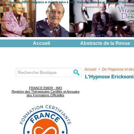
Hypnose EMDR Intégrative et thérapie brève à Paris, Marseille, Bordeaux et ailleurs en France. R
Hypnose Thérapeutique, Thérapie
Accueil
Abstracts de la Revue
Accueil
>
De l'Hypnose et de
L'Hypnose Erickson
FRANCE EMDR - IMO
Registre des Thérapeutes Certifiés et Annuaire
des Formations Officielles