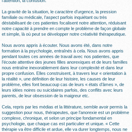
l’attention, la confusion.
La gravité de la situation, le caractère d’urgence, la pression
familiale ou médicale, l’aspect parfois inquiétant ou très
déstabilisant de ces patientes focalisent notre attention, réduisant
notre capacité à prendre en compte le problème de façon globale
et simple, là où peut se développer notre créativité thérapeutique.
Nous avons appris à écouter. Nous avons été, dans notre
formation à la psychologie, entraînés à cela. Nous avons appris
pendant toutes ces années de travail avec nos patientes, que
l’écoute attentive des jeunes filles anorexiques et de leurs familles
nous entraîne inexorablement dans leur complexité et dans leur
propre confusion. Elles construisent, à travers leur « orientation à
la réalité », une définition de leur histoire, les causes de leur
problème, elles font beaucoup cas de leurs « états d’âmes », de
leurs idées noires ou suicidaires parfois, des conflits avec leurs
parents, de leur obsession de la maigreur etc.
Cela, repris par les médias et la littérature, semble avoir permis la
suggestion pour nous, thérapeutes, que l’anorexie est un problème
complexe, chronique, et selon un principe fondamental en
psychologie, que chaque cas est particulier et unique. « Cette
thérapie va être difficile et ardue, elle va durer longtemps, nous ne