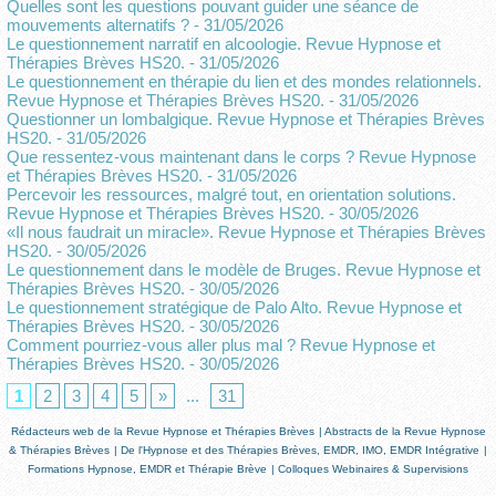
Quelles sont les questions pouvant guider une séance de
mouvements alternatifs ?
- 31/05/2026
Le questionnement narratif en alcoologie. Revue Hypnose et
Thérapies Brèves HS20.
- 31/05/2026
Le questionnement en thérapie du lien et des mondes relationnels.
Revue Hypnose et Thérapies Brèves HS20.
- 31/05/2026
Questionner un lombalgique. Revue Hypnose et Thérapies Brèves
HS20.
- 31/05/2026
Que ressentez-vous maintenant dans le corps ? Revue Hypnose
et Thérapies Brèves HS20.
- 31/05/2026
Percevoir les ressources, malgré tout, en orientation solutions.
Revue Hypnose et Thérapies Brèves HS20.
- 30/05/2026
«Il nous faudrait un miracle». Revue Hypnose et Thérapies Brèves
HS20.
- 30/05/2026
Le questionnement dans le modèle de Bruges. Revue Hypnose et
Thérapies Brèves HS20.
- 30/05/2026
Le questionnement stratégique de Palo Alto. Revue Hypnose et
Thérapies Brèves HS20.
- 30/05/2026
Comment pourriez-vous aller plus mal ? Revue Hypnose et
Thérapies Brèves HS20.
- 30/05/2026
1
2
3
4
5
»
...
31
Rédacteurs web de la Revue Hypnose et Thérapies Brèves
|
Abstracts de la Revue Hypnose
& Thérapies Brèves
|
De l'Hypnose et des Thérapies Brèves, EMDR, IMO, EMDR Intégrative
|
Formations Hypnose, EMDR et Thérapie Brève
|
Colloques Webinaires & Supervisions