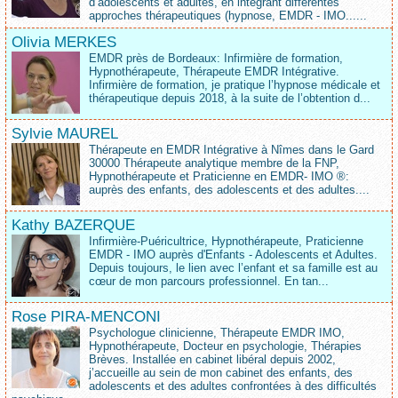
d‘adolescents et adultes, en intégrant différentes
approches thérapeutiques (hypnose, EMDR - IMO......
Olivia MERKES
EMDR près de Bordeaux: Infirmière de formation,
Hypnothérapeute, Thérapeute EMDR Intégrative.
Infirmière de formation, je pratique l’hypnose médicale et
thérapeutique depuis 2018, à la suite de l’obtention d...
Sylvie MAUREL
Thérapeute en EMDR Intégrative à Nîmes dans le Gard
30000 Thérapeute analytique membre de la FNP,
Hypnothérapeute et Praticienne en EMDR- IMO ®:
auprès des enfants, des adolescents et des adultes....
Kathy BAZERQUE
Infirmière-Puéricultrice, Hypnothérapeute, Praticienne
EMDR - IMO auprès d'Enfants - Adolescents et Adultes.
Depuis toujours, le lien avec l’enfant et sa famille est au
cœur de mon parcours professionnel. En tan...
Rose PIRA-MENCONI
Psychologue clinicienne, Thérapeute EMDR IMO,
Hypnothérapeute, Docteur en psychologie, Thérapies
Brèves. Installée en cabinet libéral depuis 2002,
j’accueille au sein de mon cabinet des enfants, des
adolescents et des adultes confrontées à des difficultés