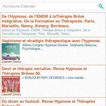
De l'Hypnose, de l'EMDR à laThérapie Brève
Intégrative. De la Formation au Thérapeute. Paris,
Marseille, Nancy, Annecy, Bordeaux.
Autour de l'Hypnose: EMDR, Thérapie Brève & Intégrative. De la
Formation au Thérapeute. Paris, Marseille, Nancy
Vaginisme et stratégie thérapeutique avec l'hypnose.
10ème Congrès Hypnose Douleur. Stéphanie Delacour,
Psychologue....
Laurent Gross
Deuil et thérapie narrative. Revue Hypnose et
Thérapies Brèves 80.
« BONJOUR PAPI GEORGES » Une manièr...
Laurent Gross
Du divan au fauteuil. Revue Hypnose et Thérapies