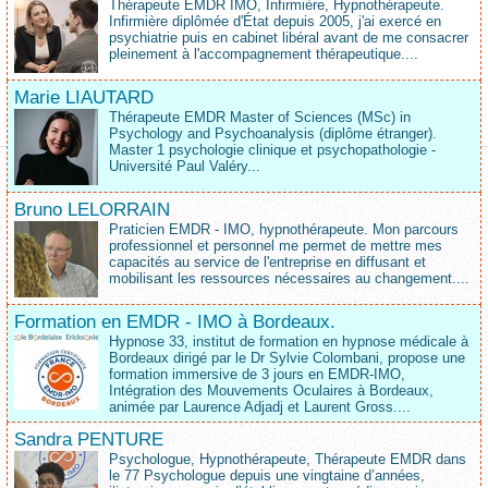
Thérapeute EMDR IMO, Infirmière, Hypnothérapeute.
Infirmière diplômée d'État depuis 2005, j'ai exercé en
psychiatrie puis en cabinet libéral avant de me consacrer
pleinement à l'accompagnement thérapeutique....
Marie LIAUTARD
Thérapeute EMDR Master of Sciences (MSc) in
Psychology and Psychoanalysis (diplôme étranger).
Master 1 psychologie clinique et psychopathologie -
Université Paul Valéry...
Bruno LELORRAIN
Praticien EMDR - IMO, hypnothérapeute. Mon parcours
professionnel et personnel me permet de mettre mes
capacités au service de l'entreprise en diffusant et
mobilisant les ressources nécessaires au changement....
Formation en EMDR - IMO à Bordeaux.
Hypnose 33, institut de formation en hypnose médicale à
Bordeaux dirigé par le Dr Sylvie Colombani, propose une
formation immersive de 3 jours en EMDR-IMO,
Intégration des Mouvements Oculaires à Bordeaux,
animée par Laurence Adjadj et Laurent Gross....
Sandra PENTURE
Psychologue, Hypnothérapeute, Thérapeute EMDR dans
le 77 Psychologue depuis une vingtaine d’années,