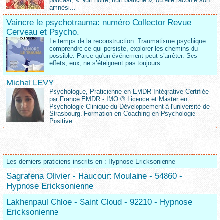
podcast, « Nuit noire, nuit blanche », où elle raconte son
amnési...
Vaincre le psychotrauma: numéro Collector Revue
Cerveau et Psycho.
Le temps de la reconstruction. Traumatisme psychique :
comprendre ce qui persiste, explorer les chemins du
possible. Parce qu'un événement peut s’arrêter. Ses
effets, eux, ne s’éteignent pas toujours....
Michal LEVY
Psychologue, Praticienne en EMDR Intégrative Certifiée
par France EMDR - IMO ® Licence et Master en
Psychologie Clinique du Développement à l'université de
Strasbourg. Formation en Coaching en Psychologie
Positive....
Les derniers praticiens inscrits en : Hypnose Ericksonienne
Sagrafena Olivier - Haucourt Moulaine - 54860 -
Hypnose Ericksonienne
Lakhenpaul Chloe - Saint Cloud - 92210 - Hypnose
Ericksonienne