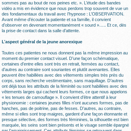
sommes pas au bout de nos peines etc. ». L’étude des bandes
vidéo a mis en évidence que nous perdons trop souvent de vue un
des fondamentaux du travail avec l’hypnose : L’OBSERVATION.
Avant même d’écouter la patiente et sa famille, il convient
d’observer en devenant momentanément « sourd »….. Et ce, dès
la prise de contact dans la salle d’attente.
L’aspect général de la jeune anorexique
Toutes ces patientes ne nous donnent pas la même impression au
moment du premier contact visuel. D’une façon schématique,
certaines d’entre elles sont très en retrait, fermées au contact,
d’autres au contraire sont souriantes et plutôt avenantes. Elles
peuvent être habillées avec des vêtements simples très près du
corps, sans recherche vestimentaire, sans maquillage. D’autres
ont déjà tous les attributs de la féminité ou sont habillées avec des
vêtements larges qui cachent leurs formes, ce que nous appelons
« les tenues de camouflage ». Il convient d’être attentif à leur
physionomie : certaines jeunes filles n’ont aucunes formes, pas de
hanches, pas de poitrine, pas de fesses. D’autres, au contraire,
même si elles sont trop maigres, gardent d’une façon étonnante et
presque sélective, des formes très féminines, la silhouette est bien
marquée, les seins sont bien présents et le visage semble épargné
par l’amaigrissement. Ces attributs féminins se retrouvent dans