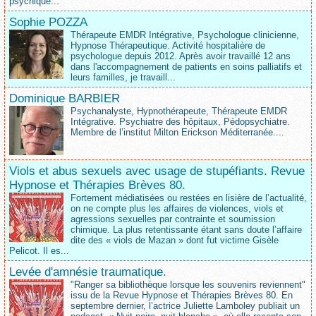
psychique...
Sophie POZZA
Thérapeute EMDR Intégrative, Psychologue clinicienne,
Hypnose Thérapeutique. Activité hospitalière de
psychologue depuis 2012. Après avoir travaillé 12 ans
dans l'accompagnement de patients en soins palliatifs et
leurs familles, je travaill...
Dominique BARBIER
Psychanalyste, Hypnothérapeute, Thérapeute EMDR
Intégrative. Psychiatre des hôpitaux, Pédopsychiatre.
Membre de l’institut Milton Erickson Méditerranée....
Viols et abus sexuels avec usage de stupéfiants. Revue
Hypnose et Thérapies Brèves 80.
Fortement médiatisées ou restées en lisière de l’actualité,
on ne compte plus les affaires de violences, viols et
agressions sexuelles par contrainte et soumission
chimique. La plus retentissante étant sans doute l’affaire
dite des « viols de Mazan » dont fut victime Gisèle
Pelicot. Il es...
Levée d'amnésie traumatique.
"Ranger sa bibliothèque lorsque les souvenirs reviennent"
issu de la Revue Hypnose et Thérapies Brèves 80. En
septembre dernier, l’actrice Juliette Lamboley publiait un