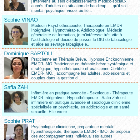
j’interviens au sein d’établissements médico‑sociaux
auprès d’adultes en situation de handicap — qu’il soit
mental, psychique, visuel ou lié...
Sophie VINAO
Médecin Psychothérapeute, Thérapeute en EMDR
Intégrative, Hypnothérapie, Addictologue. Médecin
généraliste de formation, je m’intéresse très vite à
l’addictologie et décide de passer le DIU de tabacologie
et aide au sevrage tabagique e...
Dominique BARTOLI
Praticienne en Thérapie Brève, Hypnose Ericksonnienne,
EMDR-IMO Praticienne en thérapie brève systémique et
stratégique, hypnothérapeute et praticienne Certifiée
EMDR-IMO, j’accompagne les adultes, adolescents et
couples dans la gestion d...
Safia ZAH
Infirmière en pratique avancée - Sexologue - Thérapeute
EMDR Intégrative - Hypnothérapeute.. Safia Zah est
infirmière en pratique avancée et sexologue clinicienne,
spécialisée en psychiatrie, en addictologie et en santé
sexuelle. Elle exerc...
Sophie PRAT
Psychologue clinicienne, préparatrice mentale,
hypnothérapeute, thérapeute EMDR - IMO. Je propose
des accompagnements individualisés auprès