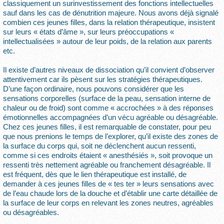
classiquement un surinvestissement des fonctions intellectuelles
sauf dans les cas de dénutrition majeure. Nous avons déjà signalé
combien ces jeunes filles, dans la relation thérapeutique, insistent
sur leurs « états d’âme », sur leurs préoccupations «
intellectualisées » autour de leur poids, de la relation aux parents
etc.
Il existe d’autres niveaux de dissociation qu’il convient d’observer
attentivement car ils pèsent sur les stratégies thérapeutiques.
D’une façon ordinaire, nous pouvons considérer que les
sensations corporelles (surface de la peau, sensation interne de
chaleur ou de froid) sont comme « accrochées » à des réponses
émotionnelles accompagnées d’un vécu agréable ou désagréable.
Chez ces jeunes filles, il est remarquable de constater, pour peu
que nous prenions le temps de l’explorer, qu’il existe des zones de
la surface du corps qui, soit ne déclenchent aucun ressenti,
comme si ces endroits étaient « anesthésiés », soit provoque un
ressenti très nettement agréable ou franchement désagréable. Il
est fréquent, dès que le lien thérapeutique est installé, de
demander à ces jeunes filles de « tes ter » leurs sensations avec
de l’eau chaude lors de la douche et d’établir une carte détaillée de
la surface de leur corps en relevant les zones neutres, agréables
ou désagréables.