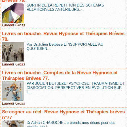
Brèves 79.
SORTIR DE LA RÉPÉTITION DES SCHÉMAS
RELATIONNELS ANTÉRIEURS....
Laurent Gross
Livres en bouche. Revue Hypnose et Thérapies Brèves
78.
Par Dr Julien Betbeze L’INSUPPORTABLE AU
QUOTIDIEN....
Laurent Gross
Livres en bouche. Comptes de la Revue Hypnose et
Thérapies Brèves 77.
PAR JULIEN BETBEZE: PSYCHOSE, TRAUMATISME ET
DISSOCIATION. PERSPECTIVES EN ÉVOLUTION SUR
L...
Laurent Gross
Se cogner au réel. Revue Hypnose et Thérapies brèves
n°77
Dr Adrian CHABOCHE Je prends mes désirs pour des
réalités car j...