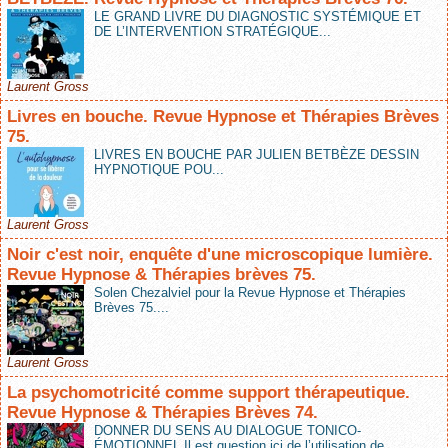
LE GRAND LIVRE DU DIAGNOSTIC SYSTÉMIQUE ET
DE L’INTERVENTION STRATÉGIQUE...
Laurent Gross
Livres en bouche. Revue Hypnose et Thérapies Brèves
75.
LIVRES EN BOUCHE PAR JULIEN BETBÈZE DESSIN
HYPNOTIQUE POU...
Laurent Gross
Noir c'est noir, enquête d'une microscopique lumière.
Revue Hypnose & Thérapies brèves 75.
Solen Chezalviel pour la Revue Hypnose et Thérapies
Brèves 75....
Laurent Gross
La psychomotricité comme support thérapeutique.
Revue Hypnose & Thérapies Brèves 74.
DONNER DU SENS AU DIALOGUE TONICO-
ÉMOTIONNEL Il est question ici de l’utilisation de