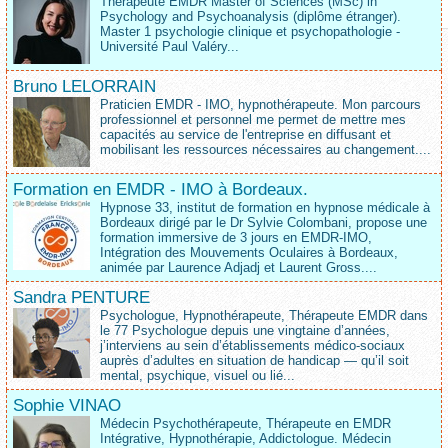
Thérapeute EMDR Master of Sciences (MSc) in
Psychology and Psychoanalysis (diplôme étranger).
Master 1 psychologie clinique et psychopathologie -
Université Paul Valéry...
Bruno LELORRAIN
Praticien EMDR - IMO, hypnothérapeute. Mon parcours
professionnel et personnel me permet de mettre mes
capacités au service de l'entreprise en diffusant et
mobilisant les ressources nécessaires au changement....
Formation en EMDR - IMO à Bordeaux.
Hypnose 33, institut de formation en hypnose médicale à
Bordeaux dirigé par le Dr Sylvie Colombani, propose une
formation immersive de 3 jours en EMDR-IMO,
Intégration des Mouvements Oculaires à Bordeaux,
animée par Laurence Adjadj et Laurent Gross....
Sandra PENTURE
Psychologue, Hypnothérapeute, Thérapeute EMDR dans
le 77 Psychologue depuis une vingtaine d’années,
j’interviens au sein d’établissements médico‑sociaux
auprès d’adultes en situation de handicap — qu’il soit
mental, psychique, visuel ou lié...
Sophie VINAO
Médecin Psychothérapeute, Thérapeute en EMDR
Intégrative, Hypnothérapie, Addictologue. Médecin