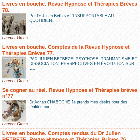
Livres en bouche. Revue Hypnose et Thérapies Brèves
78.
Par Dr Julien Betbeze L’INSUPPORTABLE AU
QUOTIDIEN....
Laurent Gross
Livres en bouche. Comptes de la Revue Hypnose et
Thérapies Brèves 77.
PAR JULIEN BETBEZE: PSYCHOSE, TRAUMATISME ET
DISSOCIATION. PERSPECTIVES EN ÉVOLUTION SUR
L...
Laurent Gross
Se cogner au réel. Revue Hypnose et Thérapies brèves
n°77
Dr Adrian CHABOCHE Je prends mes désirs pour des
réalités car j...
Laurent Gross
Livres en bouche. Comptes rendus du Dr Julien
BETBEZE. Revue Hypnose et Thérapies Brèves 76.