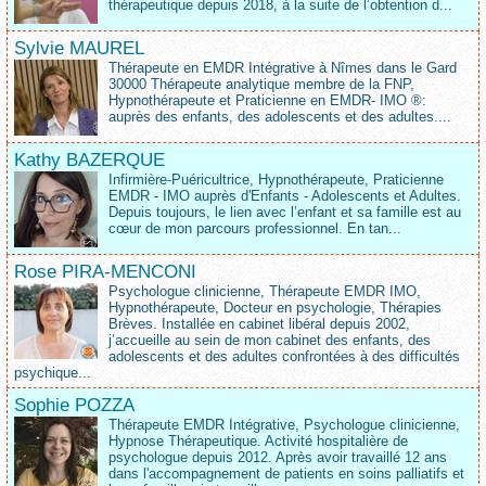
thérapeutique depuis 2018, à la suite de l’obtention d...
Sylvie MAUREL
Thérapeute en EMDR Intégrative à Nîmes dans le Gard
30000 Thérapeute analytique membre de la FNP,
Hypnothérapeute et Praticienne en EMDR- IMO ®:
auprès des enfants, des adolescents et des adultes....
Kathy BAZERQUE
Infirmière-Puéricultrice, Hypnothérapeute, Praticienne
EMDR - IMO auprès d'Enfants - Adolescents et Adultes.
Depuis toujours, le lien avec l’enfant et sa famille est au
cœur de mon parcours professionnel. En tan...
Rose PIRA-MENCONI
Psychologue clinicienne, Thérapeute EMDR IMO,
Hypnothérapeute, Docteur en psychologie, Thérapies
Brèves. Installée en cabinet libéral depuis 2002,
j’accueille au sein de mon cabinet des enfants, des
adolescents et des adultes confrontées à des difficultés
psychique...
Sophie POZZA
Thérapeute EMDR Intégrative, Psychologue clinicienne,
Hypnose Thérapeutique. Activité hospitalière de
psychologue depuis 2012. Après avoir travaillé 12 ans
dans l'accompagnement de patients en soins palliatifs et