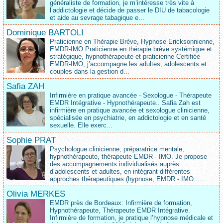
généraliste de formation, je m’intéresse très vite à
l’addictologie et décide de passer le DIU de tabacologie
et aide au sevrage tabagique e...
Dominique BARTOLI
Praticienne en Thérapie Brève, Hypnose Ericksonnienne,
EMDR-IMO Praticienne en thérapie brève systémique et
stratégique, hypnothérapeute et praticienne Certifiée
EMDR-IMO, j’accompagne les adultes, adolescents et
couples dans la gestion d...
Safia ZAH
Infirmière en pratique avancée - Sexologue - Thérapeute
EMDR Intégrative - Hypnothérapeute.. Safia Zah est
infirmière en pratique avancée et sexologue clinicienne,
spécialisée en psychiatrie, en addictologie et en santé
sexuelle. Elle exerc...
Sophie PRAT
Psychologue clinicienne, préparatrice mentale,
hypnothérapeute, thérapeute EMDR - IMO. Je propose
des accompagnements individualisés auprès
d‘adolescents et adultes, en intégrant différentes
approches thérapeutiques (hypnose, EMDR - IMO......
Olivia MERKES
EMDR près de Bordeaux: Infirmière de formation,
Hypnothérapeute, Thérapeute EMDR Intégrative.
Infirmière de formation, je pratique l’hypnose médicale et