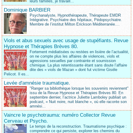
leurs familles, je travaill...
Dominique BARBIER
Psychanalyste, Hypnothérapeute, Thérapeute EMDR
Intégrative. Psychiatre des hôpitaux, Pédopsychiatre.
Membre de l’institut Milton Erickson Méditerranée....
Viols et abus sexuels avec usage de stupéfiants. Revue
Hypnose et Thérapies Brèves 80.
Fortement médiatisées ou restées en lisière de l’actualité,
on ne compte plus les affaires de violences, viols et
agressions sexuelles par contrainte et soumission
chimique. La plus retentissante étant sans doute l’affaire
dite des « viols de Mazan » dont fut victime Gisèle
Pelicot. Il es...
Levée d'amnésie traumatique.
"Ranger sa bibliothèque lorsque les souvenirs reviennent"
issu de la Revue Hypnose et Thérapies Brèves 80. En
septembre dernier, l’actrice Juliette Lamboley publiait un
podcast, « Nuit noire, nuit blanche », où elle raconte son
amnési...
Vaincre le psychotrauma: numéro Collector Revue
Cerveau et Psycho.
Le temps de la reconstruction. Traumatisme psychique :
comprendre ce qui persiste, explorer les chemins du