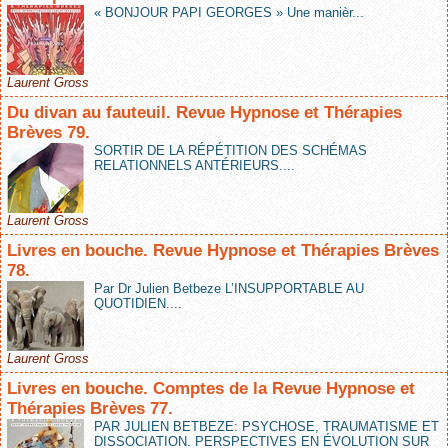
« BONJOUR PAPI GEORGES » Une manièr...
Laurent Gross
Du divan au fauteuil. Revue Hypnose et Thérapies
Brèves 79.
SORTIR DE LA RÉPÉTITION DES SCHÉMAS
RELATIONNELS ANTÉRIEURS....
Laurent Gross
Livres en bouche. Revue Hypnose et Thérapies Brèves
78.
Par Dr Julien Betbeze L’INSUPPORTABLE AU
QUOTIDIEN....
Laurent Gross
Livres en bouche. Comptes de la Revue Hypnose et
Thérapies Brèves 77.
PAR JULIEN BETBEZE: PSYCHOSE, TRAUMATISME ET
DISSOCIATION. PERSPECTIVES EN ÉVOLUTION SUR