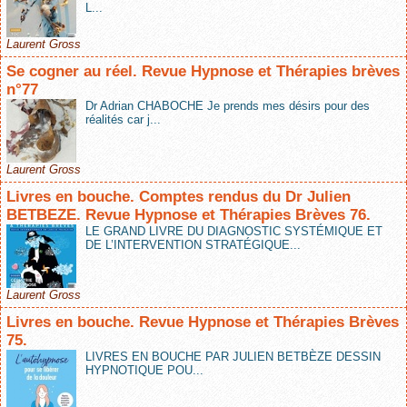
L...
Laurent Gross
Se cogner au réel. Revue Hypnose et Thérapies brèves
n°77
Dr Adrian CHABOCHE Je prends mes désirs pour des
réalités car j...
Laurent Gross
Livres en bouche. Comptes rendus du Dr Julien
BETBEZE. Revue Hypnose et Thérapies Brèves 76.
LE GRAND LIVRE DU DIAGNOSTIC SYSTÉMIQUE ET
DE L’INTERVENTION STRATÉGIQUE...
Laurent Gross
Livres en bouche. Revue Hypnose et Thérapies Brèves
75.
LIVRES EN BOUCHE PAR JULIEN BETBÈZE DESSIN
HYPNOTIQUE POU...