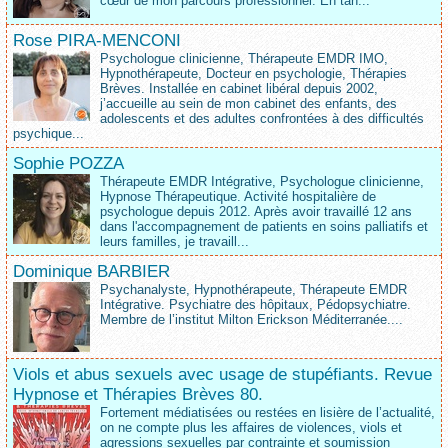
cœur de mon parcours professionnel. En tan...
Rose PIRA-MENCONI
Psychologue clinicienne, Thérapeute EMDR IMO,
Hypnothérapeute, Docteur en psychologie, Thérapies
Brèves. Installée en cabinet libéral depuis 2002,
j’accueille au sein de mon cabinet des enfants, des
adolescents et des adultes confrontées à des difficultés
psychique...
Sophie POZZA
Thérapeute EMDR Intégrative, Psychologue clinicienne,
Hypnose Thérapeutique. Activité hospitalière de
psychologue depuis 2012. Après avoir travaillé 12 ans
dans l'accompagnement de patients en soins palliatifs et
leurs familles, je travaill...
Dominique BARBIER
Psychanalyste, Hypnothérapeute, Thérapeute EMDR
Intégrative. Psychiatre des hôpitaux, Pédopsychiatre.
Membre de l’institut Milton Erickson Méditerranée....
Viols et abus sexuels avec usage de stupéfiants. Revue
Hypnose et Thérapies Brèves 80.
Fortement médiatisées ou restées en lisière de l’actualité,
on ne compte plus les affaires de violences, viols et
agressions sexuelles par contrainte et soumission