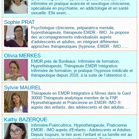
infirmière en pratique avancée et sexologue clinicienne,
spécialisée en psychiatrie, en addictologie et en santé
sexuelle. Elle exerc...
Sophie PRAT
Psychologue clinicienne, préparatrice mentale,
hypnothérapeute, thérapeute EMDR - IMO. Je propose
des accompagnements individualisés auprès
d‘adolescents et adultes, en intégrant différentes
approches thérapeutiques (hypnose, EMDR - IMO......
Olivia MERKES
EMDR près de Bordeaux: Infirmière de formation,
Hypnothérapeute, Thérapeute EMDR Intégrative.
Infirmière de formation, je pratique l’hypnose médicale et
thérapeutique depuis 2018, à la suite de l’obtention d...
Sylvie MAUREL
Thérapeute en EMDR Intégrative à Nîmes dans le Gard
30000 Thérapeute analytique membre de la FNP,
Hypnothérapeute et Praticienne en EMDR- IMO ®:
auprès des enfants, des adolescents et des adultes....
Kathy BAZERQUE
Infirmière-Puéricultrice, Hypnothérapeute, Praticienne
EMDR - IMO auprès d'Enfants - Adolescents et Adultes.
Depuis toujours, le lien avec l’enfant et sa famille est au