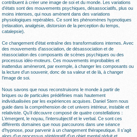
contribuent à créer une image de soi et du monde. Les variations
d’états sont des mouvements psychiques, désassociatifs, plus ou
moins intenses, qui nous amènent dans des variations
physiologiques repérables. Ce sont les phénomènes hypnotiques
(relaxation, analgésie, distorsion de la perception du temps,
catalepsie).
Ce changement d’état entraîne des transformations internes. Avec
des mouvements d’association, de désassociation et de
réassociation des composants de scènes psychiques ou des
processus idéo-moteurs. Ces mouvements improbables et
inattendus amèneront, par exemple, à changer les composants ou
la lecture d’un souvenir, donc de sa valeur et de là, à changer
l’image de soi.
Nous savons que nous reconstruisons le monde à partir de
briques ou de particules prédéfinies mais hautement
individualisées par les expériences acquises. Daniel Stern nous
guide dans la compréhension de cet univers intérieur, instable et
relativiste. Qu’il découvre composé de quatre constellations :
L’émergent, le noyau, l’intersubjectif et le verbal. Ce sont ces
différents domaines que nous parcourons dans une séance
d’hypnose, pour parvenir à un changement thérapeutique. Il s’agit
alors d’un processus réintégratif d’un objet mental réduit et