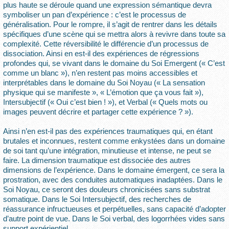
plus haute se déroule quand une expression sémantique devra
symboliser un pan d’expérience : c’est le processus de
généralisation. Pour le rompre, il s’agit de rentrer dans les détails
spécifiques d’une scène qui se mettra alors à revivre dans toute sa
complexité. Cette réversibilité le différencie d’un processus de
dissociation. Ainsi en est-il des expériences de régressions
profondes qui, se vivant dans le domaine du Soi Emergent (« C’est
comme un blanc »), n’en restent pas moins accessibles et
interprétables dans le domaine du Soi Noyau (« La sensation
physique qui se manifeste », « L’émotion que ça vous fait »),
Intersubjectif (« Oui c’est bien ! »), et Verbal (« Quels mots ou
images peuvent décrire et partager cette expérience ? »).
Ainsi n’en est-il pas des expériences traumatiques qui, en étant
brutales et inconnues, restent comme enkystées dans un domaine
de soi tant qu’une intégration, minutieuse et intense, ne peut se
faire. La dimension traumatique est dissociée des autres
dimensions de l’expérience. Dans le domaine émergent, ce sera la
prostration, avec des conduites automatiques inadaptées. Dans le
Soi Noyau, ce seront des douleurs chronicisées sans substrat
somatique. Dans le Soi Intersubjectif, des recherches de
réassurance infructueuses et perpétuelles, sans capacité d’adopter
d’autre point de vue. Dans le Soi verbal, des logorrhées vides sans
support expérientiel.