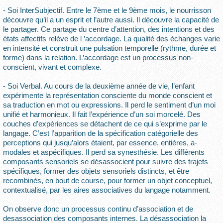
- Soi InterSubjectif. Entre le 7ème et le 9ème mois, le nourrisson
découvre qu’il a un esprit et l’autre aussi. Il découvre la capacité de
le partager. Ce partage du centre d’attention, des intentions et des
états affectifs relève de l ’accordage. La qualité des échanges varie
en intensité et construit une pulsation temporelle (rythme, durée et
forme) dans la relation. L’accordage est un processus non-
conscient, vivant et complexe.
- Soi Verbal. Au cours de la deuxième année de vie, l’enfant
expérimente la représentation consciente du monde conscient et
sa traduction en mot ou expressions. Il perd le sentiment d’un moi
unifié et harmonieux. Il fait l’expérience d’un soi morcelé. Des
couches d’expériences se détachent de ce qui s’exprime par le
langage. C’est l’apparition de la spécification catégorielle des
perceptions qui jusqu’alors étaient, par essence, entières, a-
modales et aspécifiques. Il perd sa synesthésie. Les différents
composants sensoriels se désassocient pour suivre des trajets
spécifiques, former des objets sensoriels distincts, et être
recombinés, en bout de course, pour former un objet conceptuel,
contextualisé, par les aires associatives du langage notamment.
On observe donc un processus continu d’association et de
desassociation des composants internes. La désassociation la