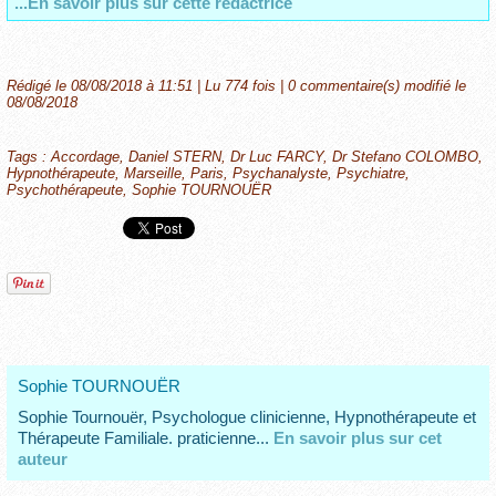
...En savoir plus sur cette rédactrice
Rédigé le 08/08/2018 à 11:51 | Lu 774 fois |
0
commentaire(s) modifié le
08/08/2018
Tags
:
Accordage
,
Daniel STERN
,
Dr Luc FARCY
,
Dr Stefano COLOMBO
,
Hypnothérapeute
,
Marseille
,
Paris
,
Psychanalyste
,
Psychiatre
,
Psychothérapeute
,
Sophie TOURNOUËR
Sophie TOURNOUËR
Sophie Tournouër, Psychologue clinicienne, Hypnothérapeute et
Thérapeute Familiale. praticienne...
En savoir plus sur cet
auteur