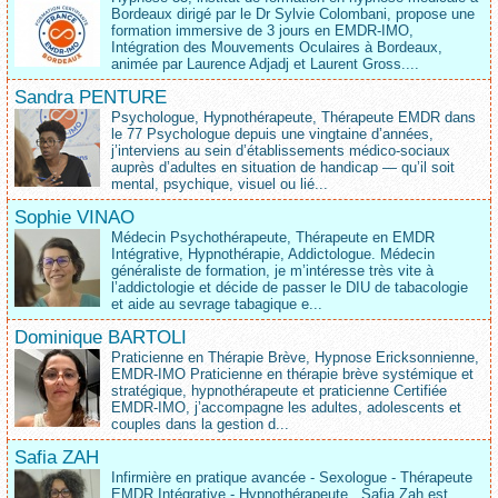
Bordeaux dirigé par le Dr Sylvie Colombani, propose une
formation immersive de 3 jours en EMDR-IMO,
Intégration des Mouvements Oculaires à Bordeaux,
animée par Laurence Adjadj et Laurent Gross....
Sandra PENTURE
Psychologue, Hypnothérapeute, Thérapeute EMDR dans
le 77 Psychologue depuis une vingtaine d’années,
j’interviens au sein d’établissements médico‑sociaux
auprès d’adultes en situation de handicap — qu’il soit
mental, psychique, visuel ou lié...
Sophie VINAO
Médecin Psychothérapeute, Thérapeute en EMDR
Intégrative, Hypnothérapie, Addictologue. Médecin
généraliste de formation, je m’intéresse très vite à
l’addictologie et décide de passer le DIU de tabacologie
et aide au sevrage tabagique e...
Dominique BARTOLI
Praticienne en Thérapie Brève, Hypnose Ericksonnienne,
EMDR-IMO Praticienne en thérapie brève systémique et
stratégique, hypnothérapeute et praticienne Certifiée
EMDR-IMO, j’accompagne les adultes, adolescents et
couples dans la gestion d...
Safia ZAH
Infirmière en pratique avancée - Sexologue - Thérapeute
EMDR Intégrative - Hypnothérapeute.. Safia Zah est