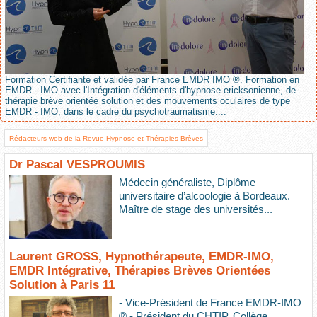
Formation Certifiante et validée par France EMDR IMO ®. Formation en
EMDR - IMO avec l'Intégration d'éléments d'hypnose ericksonienne, de
thérapie brève orientée solution et des mouvements oculaires de type
EMDR - IMO, dans le cadre du psychotraumatisme....
Rédacteurs web de la Revue Hypnose et Thérapies Brèves
Dr Pascal VESPROUMIS
Médecin généraliste, Diplôme
universitaire d’alcoologie à Bordeaux.
Maître de stage des universités...
Laurent GROSS, Hypnothérapeute, EMDR-IMO,
EMDR Intégrative, Thérapies Brèves Orientées
Solution à Paris 11
- Vice-Président de France EMDR-IMO
® - Président du CHTIP, Collège