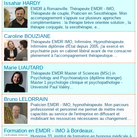
Issahar HARDY
EMDR à Romainville: Thérapeute EMDR - IMO,
Thérapeute de couple, Praticien en Sexothérapie. Mon
accompagnement s'appuie sur plusieurs approches
complémentaires : la thérapie brève orientée solution , la
thérapie conjugale, la sexothérapie, e...
Caroline BOUZIANE
Thérapeute EMDR IMO, Infirmière, Hypnothérapeute.
Infirmière diplômée d'État depuis 2005, j'ai exercé en
psychiatrie puis en cabinet libéral avant de me consacrer
pleinement à l'accompagnement thérapeutique....
Marie LIAUTARD
Thérapeute EMDR Master of Sciences (MSc) in
Psychology and Psychoanalysis (diplôme étranger).
Master 1 psychologie clinique et psychopathologie -
Université Paul Valéry...
Bruno LELORRAIN
Praticien EMDR - IMO, hypnothérapeute. Mon parcours
professionnel et personnel me permet de mettre mes
capacités au service de l'entreprise en diffusant et
mobilisant les ressources nécessaires au changement....
Formation en EMDR - IMO à Bordeaux.
Hypnose 33, institut de formation en hypnose médicale à