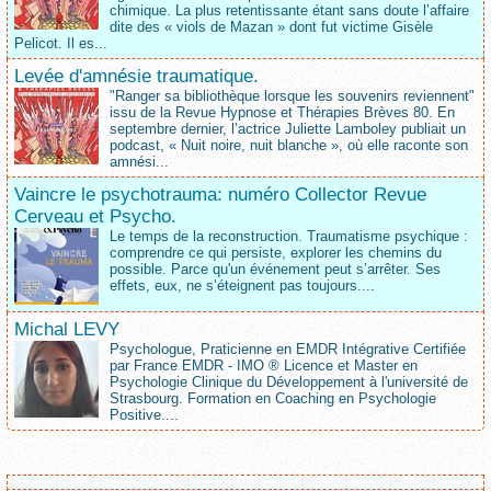
chimique. La plus retentissante étant sans doute l’affaire
dite des « viols de Mazan » dont fut victime Gisèle
Pelicot. Il es...
Levée d'amnésie traumatique.
"Ranger sa bibliothèque lorsque les souvenirs reviennent"
issu de la Revue Hypnose et Thérapies Brèves 80. En
septembre dernier, l’actrice Juliette Lamboley publiait un
podcast, « Nuit noire, nuit blanche », où elle raconte son
amnési...
Vaincre le psychotrauma: numéro Collector Revue
Cerveau et Psycho.
Le temps de la reconstruction. Traumatisme psychique :
comprendre ce qui persiste, explorer les chemins du
possible. Parce qu'un événement peut s’arrêter. Ses
effets, eux, ne s’éteignent pas toujours....
Michal LEVY
Psychologue, Praticienne en EMDR Intégrative Certifiée
par France EMDR - IMO ® Licence et Master en
Psychologie Clinique du Développement à l'université de
Strasbourg. Formation en Coaching en Psychologie
Positive....