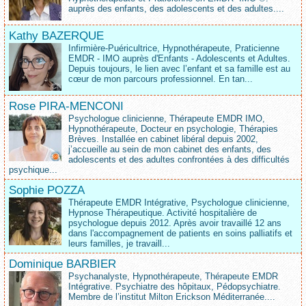
auprès des enfants, des adolescents et des adultes....
Kathy BAZERQUE
Infirmière-Puéricultrice, Hypnothérapeute, Praticienne
EMDR - IMO auprès d'Enfants - Adolescents et Adultes.
Depuis toujours, le lien avec l’enfant et sa famille est au
cœur de mon parcours professionnel. En tan...
Rose PIRA-MENCONI
Psychologue clinicienne, Thérapeute EMDR IMO,
Hypnothérapeute, Docteur en psychologie, Thérapies
Brèves. Installée en cabinet libéral depuis 2002,
j’accueille au sein de mon cabinet des enfants, des
adolescents et des adultes confrontées à des difficultés
psychique...
Sophie POZZA
Thérapeute EMDR Intégrative, Psychologue clinicienne,
Hypnose Thérapeutique. Activité hospitalière de
psychologue depuis 2012. Après avoir travaillé 12 ans
dans l'accompagnement de patients en soins palliatifs et
leurs familles, je travaill...
Dominique BARBIER
Psychanalyste, Hypnothérapeute, Thérapeute EMDR
Intégrative. Psychiatre des hôpitaux, Pédopsychiatre.
Membre de l’institut Milton Erickson Méditerranée....