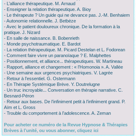
- L’alliance thérapeutique. M. Arnaud
- Enseigner la relation thérapeutique. A. Bioy
- Le thérapeute ? Un guide qui ne devance pas. J.-M. Benhaiem
- Autonomie relationnelle. J. Betbèze
- Avec le patient douloureux chronique. De la formation à la
pratique. J. Nizard
- En salle de naissance. B. Bobenrieth
- Monde psychotraumatique. E. Bardot
- La relation thérapeutique. M. Picard Destelan et L. Fodorean
- Comment faire vivre un paranoïaque ? E. Malphettes
- Positionnement, et alliance... thérapeutiques. W. Martineau
- Rapport, alliance et changement : « l’Homonoia ». A. Vallée
- Une semaine aux urgences psychiatriques. V. Lagrée
- Retour à l’essentiel. G. Ostermann
- En Thérapie Systémique Brève. Y. Doutrelugne
- Un truc incroyable... Conversation en thérapie narrative. C.
Besnard-Péron
- Retour aux bases. De l’infiniment petit à l’infiniment grand. P.
Aïm et L. Gross
- Trouble du comportement à l’adolescence. A. Zeman
Pour acheter ce numéro de la Revue Hypnose & Thérapies
Brèves à l’unité, ou vous abonner, cliquez ici