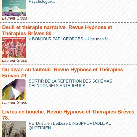
Psychologue....
Laurent Gross
Deuil et thérapie narrative. Revue Hypnose et
Thérapies Brèves 80.
« BONJOUR PAPI GEORGES » Une manièr...
Laurent Gross
Du divan au fauteuil. Revue Hypnose et Thérapies
Brèves 79.
SORTIR DE LA RÉPÉTITION DES SCHÉMAS
RELATIONNELS ANTÉRIEURS....
Laurent Gross
Livres en bouche. Revue Hypnose et Thérapies Brèves
78.
Par Dr Julien Betbeze L’INSUPPORTABLE AU
QUOTIDIEN....