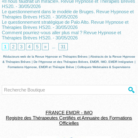
«Il nous faudrait un miracle». Revue Hypnose et Thérapies Brèves
HS20.
- 30/05/2026
Le questionnement dans le modèle de Bruges. Revue Hypnose et
Thérapies Brèves HS20.
- 30/05/2026
Le questionnement stratégique de Palo Alto. Revue Hypnose et
Thérapies Brèves HS20.
- 30/05/2026
Comment pourriez-vous aller plus mal ? Revue Hypnose et
Thérapies Brèves HS20.
- 30/05/2026
1
2
3
4
5
»
...
31
Rédacteurs web de la Revue Hypnose et Thérapies Brèves
|
Abstracts de la Revue Hypnose
& Thérapies Brèves
|
De l'Hypnose et des Thérapies Brèves, EMDR, IMO, EMDR Intégrative
|
Formations Hypnose, EMDR et Thérapie Brève
|
Colloques Webinaires & Supervisions
FRANCE EMDR - IMO
Registre des Thérapeutes Certifiés et Annuaire des Formations
Officielles