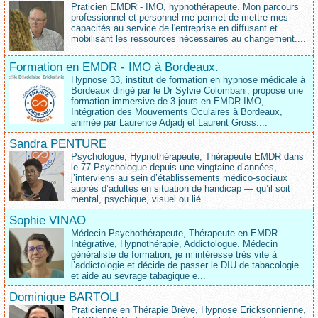
Praticien EMDR - IMO, hypnothérapeute. Mon parcours
professionnel et personnel me permet de mettre mes
capacités au service de l'entreprise en diffusant et
mobilisant les ressources nécessaires au changement....
Formation en EMDR - IMO à Bordeaux.
Hypnose 33, institut de formation en hypnose médicale à
Bordeaux dirigé par le Dr Sylvie Colombani, propose une
formation immersive de 3 jours en EMDR-IMO,
Intégration des Mouvements Oculaires à Bordeaux,
animée par Laurence Adjadj et Laurent Gross....
Sandra PENTURE
Psychologue, Hypnothérapeute, Thérapeute EMDR dans
le 77 Psychologue depuis une vingtaine d’années,
j’interviens au sein d’établissements médico‑sociaux
auprès d’adultes en situation de handicap — qu’il soit
mental, psychique, visuel ou lié...
Sophie VINAO
Médecin Psychothérapeute, Thérapeute en EMDR
Intégrative, Hypnothérapie, Addictologue. Médecin
généraliste de formation, je m’intéresse très vite à
l’addictologie et décide de passer le DIU de tabacologie
et aide au sevrage tabagique e...
Dominique BARTOLI
Praticienne en Thérapie Brève, Hypnose Ericksonnienne,