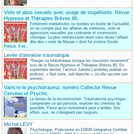
Viols et abus sexuels avec usage de stupéfiants. Revue
Hypnose et Thérapies Brèves 80.
Fortement médiatisées ou restées en lisière de l’actualité,
on ne compte plus les affaires de violences, viols et
agressions sexuelles par contrainte et soumission
chimique. La plus retentissante étant sans doute l’affaire
dite des « viols de Mazan » dont fut victime Gisèle
Pelicot. Il es...
Levée d'amnésie traumatique.
"Ranger sa bibliothèque lorsque les souvenirs reviennent"
issu de la Revue Hypnose et Thérapies Brèves 80. En
septembre dernier, l’actrice Juliette Lamboley publiait un
podcast, « Nuit noire, nuit blanche », où elle raconte son
amnési...
Vaincre le psychotrauma: numéro Collector Revue
Cerveau et Psycho.
Le temps de la reconstruction. Traumatisme psychique :
comprendre ce qui persiste, explorer les chemins du
possible. Parce qu'un événement peut s’arrêter. Ses
effets, eux, ne s’éteignent pas toujours....
Michal LEVY
Psychologue, Praticienne en EMDR Intégrative Certifiée