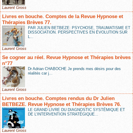
Laurent Gross
Livres en bouche. Comptes de la Revue Hypnose et
Thérapies Brèves 77.
PAR JULIEN BETBEZE: PSYCHOSE, TRAUMATISME ET
DISSOCIATION. PERSPECTIVES EN ÉVOLUTION SUR
L...
Laurent Gross
Se cogner au réel. Revue Hypnose et Thérapies brèves
n°77
Dr Adrian CHABOCHE Je prends mes désirs pour des
réalités car j...
Laurent Gross
Livres en bouche. Comptes rendus du Dr Julien
BETBEZE. Revue Hypnose et Thérapies Brèves 76.
LE GRAND LIVRE DU DIAGNOSTIC SYSTÉMIQUE ET
DE L’INTERVENTION STRATÉGIQUE...
Laurent Gross