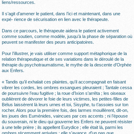
liens/ressources.
Il s’agit d’amener le patient, dans l’ici et maintenant, dans une
expé- rience de sécurisation en lien avec le thérapeute.
Dans ce parcours, le thérapeute aidera le patient activement
comme soutien, comme modèle, jusqu’à la phase de séparation où
peuvent se manifester des peurs anticipatoires.
Pour l’illustrer, je vais utiliser comme support métaphorique de la
relation thérapeutique et de ses variations dans le déroulé de la
thérapie du psychotraumatisme, le mythe de la descente d’Orphée
aux Enfers.
« Tandis qu’il exhalait ces plaintes, qu’il accompagnait en faisant
vibrer les cordes, les ombres exsangues pleuraient ; Tantale cessa
de poursuivre l’eau fugitive ; la roue d’Ixion s’arrêta ; les oiseaux
oublièrent de dévorer le foie de leurs victimes, les petites-filles de
Bélus laissèrent là leurs urnes et toi, Sisyphe, tu t’assoies sur ton
rocher. Alors pour la première fois, des larmes mouillèrent, dit-on,
les joues des Euménides, vaincues par ces accents ; ni l’épouse
du souverain, ni le dieu qui gouverne les Enfers ne peuvent résister
à une telle prière ; ils appellent Eurydice ; elle était là, parmi les
ombres récemment arrivées ; elle s’avance, d’un pas que