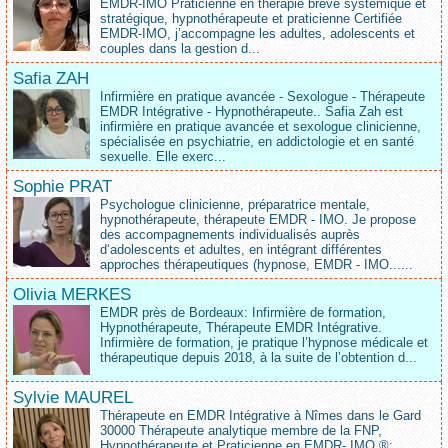
EMDR-IMO Praticienne en thérapie brève systémique et
stratégique, hypnothérapeute et praticienne Certifiée
EMDR-IMO, j’accompagne les adultes, adolescents et
couples dans la gestion d...
Safia ZAH
Infirmière en pratique avancée - Sexologue - Thérapeute
EMDR Intégrative - Hypnothérapeute.. Safia Zah est
infirmière en pratique avancée et sexologue clinicienne,
spécialisée en psychiatrie, en addictologie et en santé
sexuelle. Elle exerc...
Sophie PRAT
Psychologue clinicienne, préparatrice mentale,
hypnothérapeute, thérapeute EMDR - IMO. Je propose
des accompagnements individualisés auprès
d‘adolescents et adultes, en intégrant différentes
approches thérapeutiques (hypnose, EMDR - IMO......
Olivia MERKES
EMDR près de Bordeaux: Infirmière de formation,
Hypnothérapeute, Thérapeute EMDR Intégrative.
Infirmière de formation, je pratique l’hypnose médicale et
thérapeutique depuis 2018, à la suite de l’obtention d...
Sylvie MAUREL
Thérapeute en EMDR Intégrative à Nîmes dans le Gard
30000 Thérapeute analytique membre de la FNP,
Hypnothérapeute et Praticienne en EMDR- IMO ®: