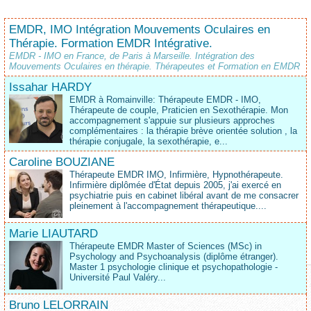
EMDR, IMO Intégration Mouvements Oculaires en
Thérapie. Formation EMDR Intégrative.
EMDR - IMO en France, de Paris à Marseille. Intégration des
Mouvements Oculaires en thérapie. Thérapeutes et Formation en EMDR
Issahar HARDY
EMDR à Romainville: Thérapeute EMDR - IMO,
Thérapeute de couple, Praticien en Sexothérapie. Mon
accompagnement s'appuie sur plusieurs approches
complémentaires : la thérapie brève orientée solution , la
thérapie conjugale, la sexothérapie, e...
Caroline BOUZIANE
Thérapeute EMDR IMO, Infirmière, Hypnothérapeute.
Infirmière diplômée d'État depuis 2005, j'ai exercé en
psychiatrie puis en cabinet libéral avant de me consacrer
pleinement à l'accompagnement thérapeutique....
Marie LIAUTARD
Thérapeute EMDR Master of Sciences (MSc) in
Psychology and Psychoanalysis (diplôme étranger).
Master 1 psychologie clinique et psychopathologie -
Université Paul Valéry...
Bruno LELORRAIN