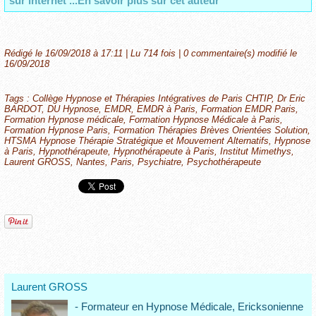
sur internet ...En savoir plus sur cet auteur
Rédigé le 16/09/2018 à 17:11 | Lu 714 fois |
0
commentaire(s) modifié le
16/09/2018
Tags
:
Collège Hypnose et Thérapies Intégratives de Paris CHTIP
,
Dr Eric
BARDOT
,
DU Hypnose
,
EMDR
,
EMDR à Paris
,
Formation EMDR Paris
,
Formation Hypnose médicale
,
Formation Hypnose Médicale à Paris
,
Formation Hypnose Paris
,
Formation Thérapies Brèves Orientées Solution
,
HTSMA Hypnose Thérapie Stratégique et Mouvement Alternatifs
,
Hypnose
à Paris
,
Hypnothérapeute
,
Hypnothérapeute à Paris
,
Institut Mimethys
,
Laurent GROSS
,
Nantes
,
Paris
,
Psychiatre
,
Psychothérapeute
Laurent GROSS
- Formateur en Hypnose Médicale, Ericksonienne