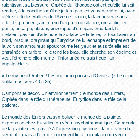
ralentissait sa blessure. Orphée du Rhodope obtient qu’elle lui soit
rendue, à la condition qu’il ne jettera pas les yeux derrière lui, avant
d’être sorti des vallées de l’Averne ; sinon, la faveur sera sans
effet. Ils prennent, au milieu d’un profond silence, un sentier en
pente, escarpé, obscur, enveloppé d’un épais brouillard. Ils
n’étaient pas loin d’atteindre la surface de la terre, ils touchaient au
bord, lorsque, craignant qu’Eurydice ne lui échappe et impatient de
la voir, son amoureux époux tourne les yeux et aussitôt elle est
entraînée en arrière ; elle tend les bras, elle cherche son étreinte et
veut l’étreindre elle-même ; l’infortunée ne saisit que l’air
impalpable. »
« Le mythe d’Orphée / Les métamorphoses d’Ovide » (« Le retour
solitaire » : vers 40 à 85).
Campons le décor. Un environnement : le monde des Enfers,
Orphée dans le rôle du thérapeute, Eurydice dans le rôle de la
patiente.
Le monde des Enfers va symboliser le monde de la plainte,
expression chez Eurydice du vécu psychotraumatique. Ce monde
de la plainte n’est pas lié à l’agression physique – la morsure du
serpent – mais à l’empoisonnement lié à l’inoculation du venin.