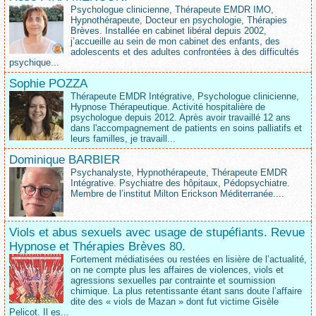
Psychologue clinicienne, Thérapeute EMDR IMO,
Hypnothérapeute, Docteur en psychologie, Thérapies
Brèves. Installée en cabinet libéral depuis 2002,
j’accueille au sein de mon cabinet des enfants, des
adolescents et des adultes confrontées à des difficultés
psychique...
Sophie POZZA
Thérapeute EMDR Intégrative, Psychologue clinicienne,
Hypnose Thérapeutique. Activité hospitalière de
psychologue depuis 2012. Après avoir travaillé 12 ans
dans l'accompagnement de patients en soins palliatifs et
leurs familles, je travaill...
Dominique BARBIER
Psychanalyste, Hypnothérapeute, Thérapeute EMDR
Intégrative. Psychiatre des hôpitaux, Pédopsychiatre.
Membre de l’institut Milton Erickson Méditerranée....
Viols et abus sexuels avec usage de stupéfiants. Revue
Hypnose et Thérapies Brèves 80.
Fortement médiatisées ou restées en lisière de l’actualité,
on ne compte plus les affaires de violences, viols et
agressions sexuelles par contrainte et soumission
chimique. La plus retentissante étant sans doute l’affaire
dite des « viols de Mazan » dont fut victime Gisèle
Pelicot. Il es...