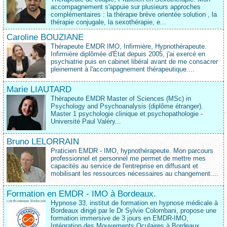
accompagnement s'appuie sur plusieurs approches
complémentaires : la thérapie brève orientée solution , la
thérapie conjugale, la sexothérapie, e...
Caroline BOUZIANE
Thérapeute EMDR IMO, Infirmière, Hypnothérapeute.
Infirmière diplômée d'État depuis 2005, j'ai exercé en
psychiatrie puis en cabinet libéral avant de me consacrer
pleinement à l'accompagnement thérapeutique....
Marie LIAUTARD
Thérapeute EMDR Master of Sciences (MSc) in
Psychology and Psychoanalysis (diplôme étranger).
Master 1 psychologie clinique et psychopathologie -
Université Paul Valéry...
Bruno LELORRAIN
Praticien EMDR - IMO, hypnothérapeute. Mon parcours
professionnel et personnel me permet de mettre mes
capacités au service de l'entreprise en diffusant et
mobilisant les ressources nécessaires au changement....
Formation en EMDR - IMO à Bordeaux.
Hypnose 33, institut de formation en hypnose médicale à
Bordeaux dirigé par le Dr Sylvie Colombani, propose une
formation immersive de 3 jours en EMDR-IMO,
Intégration des Mouvements Oculaires à Bordeaux,