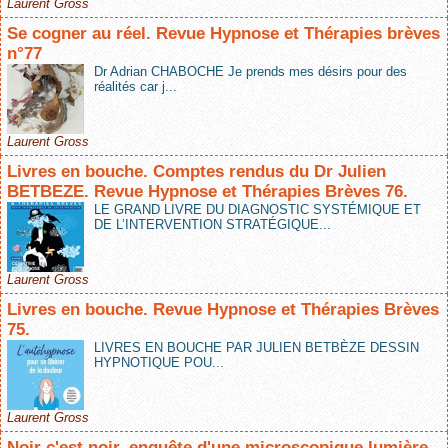
Laurent Gross
Se cogner au réel. Revue Hypnose et Thérapies brèves
n°77
Dr Adrian CHABOCHE Je prends mes désirs pour des
réalités car j...
Laurent Gross
Livres en bouche. Comptes rendus du Dr Julien
BETBEZE. Revue Hypnose et Thérapies Brèves 76.
LE GRAND LIVRE DU DIAGNOSTIC SYSTÉMIQUE ET
DE L’INTERVENTION STRATÉGIQUE...
Laurent Gross
Livres en bouche. Revue Hypnose et Thérapies Brèves
75.
LIVRES EN BOUCHE PAR JULIEN BETBÈZE DESSIN
HYPNOTIQUE POU...
Laurent Gross
Noir c'est noir, enquête d'une microscopique lumière.