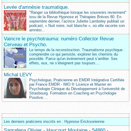
Levée d'amnésie traumatique.
"Ranger sa bibliothèque lorsque les souvenirs reviennent"
issu de la Revue Hypnose et Thérapies Brèves 80. En
septembre dernier, l’actrice Juliette Lamboley publiait un
podcast, « Nuit noire, nuit blanche », où elle raconte son
amnési...
Vaincre le psychotrauma: numéro Collector Revue
Cerveau et Psycho.
Le temps de la reconstruction. Traumatisme psychique :
comprendre ce qui persiste, explorer les chemins du
possible. Parce qu'un événement peut s’arrêter. Ses
effets, eux, ne s’éteignent pas toujours....
Michal LEVY
Psychologue, Praticienne en EMDR Intégrative Certifiée
par France EMDR - IMO ® Licence et Master en
Psychologie Clinique du Développement à l'université de
Strasbourg. Formation en Coaching en Psychologie
Positive....
Les derniers praticiens inscrits en : Hypnose Ericksonienne
Sagrafena Olivier - Haucourt Moulaine - 54860 -