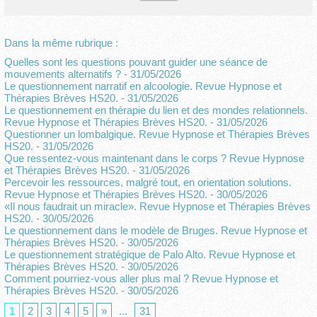
Dans la même rubrique :
Quelles sont les questions pouvant guider une séance de
mouvements alternatifs ?
- 31/05/2026
Le questionnement narratif en alcoologie. Revue Hypnose et
Thérapies Brèves HS20.
- 31/05/2026
Le questionnement en thérapie du lien et des mondes relationnels.
Revue Hypnose et Thérapies Brèves HS20.
- 31/05/2026
Questionner un lombalgique. Revue Hypnose et Thérapies Brèves
HS20.
- 31/05/2026
Que ressentez-vous maintenant dans le corps ? Revue Hypnose
et Thérapies Brèves HS20.
- 31/05/2026
Percevoir les ressources, malgré tout, en orientation solutions.
Revue Hypnose et Thérapies Brèves HS20.
- 30/05/2026
«Il nous faudrait un miracle». Revue Hypnose et Thérapies Brèves
HS20.
- 30/05/2026
Le questionnement dans le modèle de Bruges. Revue Hypnose et
Thérapies Brèves HS20.
- 30/05/2026
Le questionnement stratégique de Palo Alto. Revue Hypnose et
Thérapies Brèves HS20.
- 30/05/2026
Comment pourriez-vous aller plus mal ? Revue Hypnose et
Thérapies Brèves HS20.
- 30/05/2026
1
2
3
4
5
»
...
31