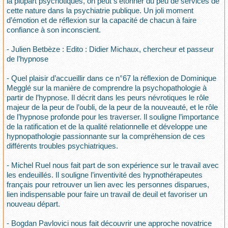
la plupart psychotiques, on peut s’étonner du peu de services de
cette nature dans la psychiatrie publique. Un joli moment
d’émotion et de réflexion sur la capacité de chacun à faire
confiance à son inconscient.
- Julien Betbèze : Edito : Didier Michaux, chercheur et passeur
de l’hypnose
- Quel plaisir d’accueillir dans ce n°67 la réflexion de Dominique
Megglé sur la manière de comprendre la psychopathologie à
partir de l’hypnose. Il décrit dans les peurs névrotiques le rôle
majeur de la peur de l’oubli, de la peur de la nouveauté, et le rôle
de l’hypnose profonde pour les traverser. Il souligne l’importance
de la ratification et de la qualité relationnelle et développe une
hypnopathologie passionnante sur la compréhension de ces
différents troubles psychiatriques.
- Michel Ruel nous fait part de son expérience sur le travail avec
les endeuillés. Il souligne l’inventivité des hypnothérapeutes
français pour retrouver un lien avec les personnes disparues,
lien indispensable pour faire un travail de deuil et favoriser un
nouveau départ.
- Bogdan Pavlovici nous fait découvrir une approche novatrice