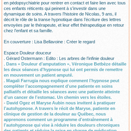
en pédopsychiatrie pour rentrer en contact et faire lien avec tous
ces enfants réticents qui peinent à s’investir dans une
dynamique de soins. A travers l’histoire de Nicolas, 9 ans, il
décrit le rôle de la transe hypnotique dans l’écriture des lettres
envoyées par le thérapeute, et leur effet thérapeutique en retour
chez l’enfant et sa famille.
En couverture : Lisa Bellavoine : Créer le regard
Espace Douleur douceur
. Gérard Ostermann : Edito : Les arbres de l’infinie douleur
. Dans « Douleur d’amputation », Véronique Betbèze détaille
les deux séances d’hypnose qui lui ont permis de remettre
en mouvement un patient amputé.
. Magali Farrugia nous explique comment l’hypnose peut
compléter l’accompagnement d’une patiente en soins
palliatifs et détaille les séances avec une patiente atteinte
d’un cancer de l’estomac. Un chemin vers les étoiles.
-
David Ogez et Maryse Aubin nous invitent à pratiquer
l’autohypnose. A travers le récit de Maryse, patiente en
clinique de gestion de la douleur au Québec, nous
apprenons comment un programme d’entraînement à
l’autohypnose qui vise à réduire les douleurs chroniques
des patients et réduire la prise en charge de médication