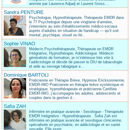
animée par Laurence Adjadj et Laurent Gross....
Sandra PENTURE
Psychologue, Hypnothérapeute, Thérapeute EMDR dans
le 77 Psychologue depuis une vingtaine d’années,
j’interviens au sein d’établissements médico‑sociaux
auprès d’adultes en situation de handicap — qu’il soit
mental, psychique, visuel ou lié...
Sophie VINAO
Médecin Psychothérapeute, Thérapeute en EMDR
Intégrative, Hypnothérapie, Addictologue. Médecin
généraliste de formation, je m’intéresse très vite à
l’addictologie et décide de passer le DIU de tabacologie
et aide au sevrage tabagique e...
Dominique BARTOLI
Praticienne en Thérapie Brève, Hypnose Ericksonnienne,
EMDR-IMO Praticienne en thérapie brève systémique et
stratégique, hypnothérapeute et praticienne Certifiée
EMDR-IMO, j’accompagne les adultes, adolescents et
couples dans la gestion d...
Safia ZAH
Infirmière en pratique avancée - Sexologue - Thérapeute
EMDR Intégrative - Hypnothérapeute.. Safia Zah est
infirmière en pratique avancée et sexologue clinicienne,
spécialisée en psychiatrie, en addictologie et en santé
sexuelle. Elle exerc...