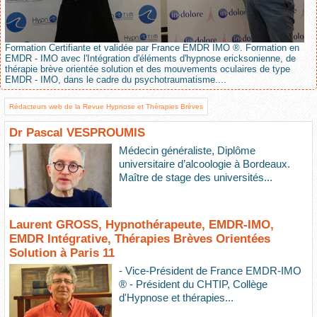
Formation Certifiante et validée par France EMDR IMO ®. Formation en
EMDR - IMO avec l'Intégration d'éléments d'hypnose ericksonienne, de
thérapie brève orientée solution et des mouvements oculaires de type
EMDR - IMO, dans le cadre du psychotraumatisme....
Rédacteurs web de la Revue Hypnose et Thérapies Brèves
Dr Pascal VESPROUMIS
Médecin généraliste, Diplôme
universitaire d’alcoologie à Bordeaux.
Maître de stage des universités...
Laurent GROSS, Hypnothérapeute, EMDR-IMO,
EMDR Intégrative, Thérapies Brèves Orientées
Solution à Paris 11
- Vice-Président de France EMDR-IMO
® - Président du CHTIP, Collège
d'Hypnose et thérapies...