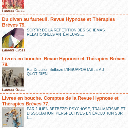
Laurent Gross
Du divan au fauteuil. Revue Hypnose et Thérapies
Brèves 79.
SORTIR DE LA RÉPÉTITION DES SCHÉMAS
RELATIONNELS ANTÉRIEURS....
Laurent Gross
Livres en bouche. Revue Hypnose et Thérapies Brèves
78.
Par Dr Julien Betbeze L’INSUPPORTABLE AU
QUOTIDIEN....
Laurent Gross
Livres en bouche. Comptes de la Revue Hypnose et
Thérapies Brèves 77.
PAR JULIEN BETBEZE: PSYCHOSE, TRAUMATISME ET
DISSOCIATION. PERSPECTIVES EN ÉVOLUTION SUR
L...