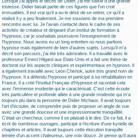
Lorsque j’ai appris le décès de Didier, j’ai été saisie d’une grande
tristesse. Didier faisait partie de ces figures que l’on croit
immuables. Il est vrai qu’il a eu le désir de se retirer, ce qu’il a
réalisé il y a peu finalement. Je me souviens de ma première
rencontre avec lui. Je l’avais contacté dans le cadre de ses
activités de créateur et dirigeant d’un institut de formation à
l’hypnose, car je souhaitais poursuivre l’enseignement de
l’hypnose. Nous avons eu un long entretien où nous parlions
hypnose mais également de bien d’autres sujets. Lorsqu’il m’a
décrit son parcours, j’ai été très admirative. Il a travaillé avec le
professeur Ernest Hilgard aux Etats-Unis et a fait une thèse de
doctorat sur les aspects cliniques et expérimentaux en hypnose. Il
a également travaillé avec Léon Chertok, autre très grand nom de
l’hypnose. Il a défendu l’hypnose et participé à sa réhabilitation en
France. Il a créé l’Institut Français d’Hypnose et racontait cela
avec l’immense modestie qui le caractérisait. C’est cette écoute
très particulière et profonde alliée à une grande modestie qui m’a
toujours plu dans la personne de Didier Michaux. Il avait toujours
l’art d’écouter, de comprendre puis de proposer un angle de vue
avec une grande douceur et une impressionnante tranquillité.
C’était un chercheur, comme il se plaisait à le dire. De ce fait, il a
écrit de nombreux ouvrages, participé à l’écriture d’une kyrielle de
chapitres et articles. Il avait toujours cette élocution tranquille
teintée d’un accent chaleureux, une voix douce. Je pense qu’il aura