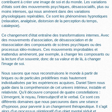
contribuent à créer une image de soi et du monde. Les variations
d’états sont des mouvements psychiques, désassociatifs, plus ou
moins intenses, qui nous amènent dans des variations
physiologiques repérables. Ce sont les phénomènes hypnotiques
(relaxation, analgésie, distorsion de la perception du temps,
catalepsie).
Ce changement d’état entraîne des transformations internes. Avec
des mouvements d’association, de désassociation et de
réassociation des composants de scènes psychiques ou des
processus idéo-moteurs. Ces mouvements improbables et
inattendus amèneront, par exemple, à changer les composants ou
la lecture d’un souvenir, donc de sa valeur et de là, à changer
l’image de soi.
Nous savons que nous reconstruisons le monde à partir de
briques ou de particules prédéfinies mais hautement
individualisées par les expériences acquises. Daniel Stern nous
guide dans la compréhension de cet univers intérieur, instable et
relativiste. Qu’il découvre composé de quatre constellations :
L’émergent, le noyau, l’intersubjectif et le verbal. Ce sont ces
différents domaines que nous parcourons dans une séance
d’hypnose, pour parvenir à un changement thérapeutique. Il s’agit
alors d’un processus réintégratif d’un objet mental réduit et