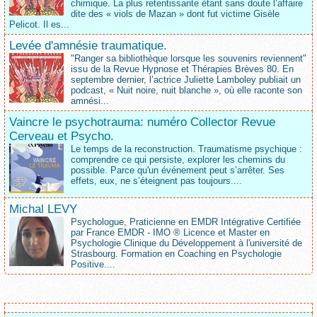
chimique. La plus retentissante étant sans doute l’affaire
dite des « viols de Mazan » dont fut victime Gisèle
Pelicot. Il es...
Levée d'amnésie traumatique.
"Ranger sa bibliothèque lorsque les souvenirs reviennent"
issu de la Revue Hypnose et Thérapies Brèves 80. En
septembre dernier, l’actrice Juliette Lamboley publiait un
podcast, « Nuit noire, nuit blanche », où elle raconte son
amnési...
Vaincre le psychotrauma: numéro Collector Revue
Cerveau et Psycho.
Le temps de la reconstruction. Traumatisme psychique :
comprendre ce qui persiste, explorer les chemins du
possible. Parce qu'un événement peut s’arrêter. Ses
effets, eux, ne s’éteignent pas toujours....
Michal LEVY
Psychologue, Praticienne en EMDR Intégrative Certifiée
par France EMDR - IMO ® Licence et Master en
Psychologie Clinique du Développement à l'université de
Strasbourg. Formation en Coaching en Psychologie
Positive....