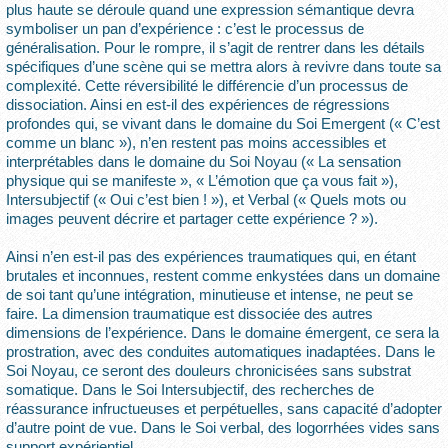
plus haute se déroule quand une expression sémantique devra
symboliser un pan d’expérience : c’est le processus de
généralisation. Pour le rompre, il s’agit de rentrer dans les détails
spécifiques d’une scène qui se mettra alors à revivre dans toute sa
complexité. Cette réversibilité le différencie d’un processus de
dissociation. Ainsi en est-il des expériences de régressions
profondes qui, se vivant dans le domaine du Soi Emergent (« C’est
comme un blanc »), n’en restent pas moins accessibles et
interprétables dans le domaine du Soi Noyau (« La sensation
physique qui se manifeste », « L’émotion que ça vous fait »),
Intersubjectif (« Oui c’est bien ! »), et Verbal (« Quels mots ou
images peuvent décrire et partager cette expérience ? »).
Ainsi n’en est-il pas des expériences traumatiques qui, en étant
brutales et inconnues, restent comme enkystées dans un domaine
de soi tant qu’une intégration, minutieuse et intense, ne peut se
faire. La dimension traumatique est dissociée des autres
dimensions de l’expérience. Dans le domaine émergent, ce sera la
prostration, avec des conduites automatiques inadaptées. Dans le
Soi Noyau, ce seront des douleurs chronicisées sans substrat
somatique. Dans le Soi Intersubjectif, des recherches de
réassurance infructueuses et perpétuelles, sans capacité d’adopter
d’autre point de vue. Dans le Soi verbal, des logorrhées vides sans
support expérientiel.