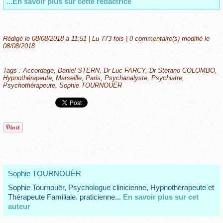
...En savoir plus sur cette rédactrice
Rédigé le 08/08/2018 à 11:51 | Lu 773 fois |
0
commentaire(s) modifié le
08/08/2018
Tags
:
Accordage
,
Daniel STERN
,
Dr Luc FARCY
,
Dr Stefano COLOMBO
,
Hypnothérapeute
,
Marseille
,
Paris
,
Psychanalyste
,
Psychiatre
,
Psychothérapeute
,
Sophie TOURNOUËR
Sophie TOURNOUËR
Sophie Tournouër, Psychologue clinicienne, Hypnothérapeute et
Thérapeute Familiale. praticienne...
En savoir plus sur cet
auteur