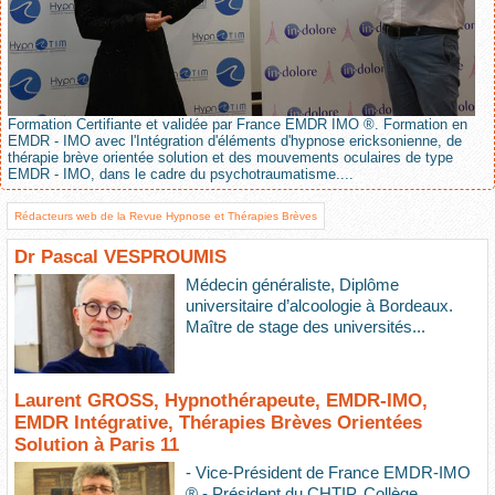
Formation Certifiante et validée par France EMDR IMO ®. Formation en
EMDR - IMO avec l'Intégration d'éléments d'hypnose ericksonienne, de
thérapie brève orientée solution et des mouvements oculaires de type
EMDR - IMO, dans le cadre du psychotraumatisme....
Rédacteurs web de la Revue Hypnose et Thérapies Brèves
Dr Pascal VESPROUMIS
Médecin généraliste, Diplôme
universitaire d’alcoologie à Bordeaux.
Maître de stage des universités...
Laurent GROSS, Hypnothérapeute, EMDR-IMO,
EMDR Intégrative, Thérapies Brèves Orientées
Solution à Paris 11
- Vice-Président de France EMDR-IMO
® - Président du CHTIP, Collège