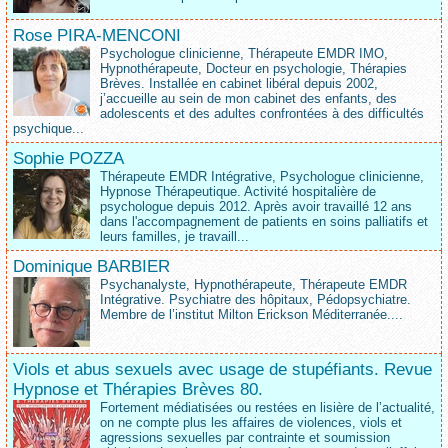
Rose PIRA-MENCONI
Psychologue clinicienne, Thérapeute EMDR IMO,
Hypnothérapeute, Docteur en psychologie, Thérapies
Brèves. Installée en cabinet libéral depuis 2002,
j’accueille au sein de mon cabinet des enfants, des
adolescents et des adultes confrontées à des difficultés
psychique...
Sophie POZZA
Thérapeute EMDR Intégrative, Psychologue clinicienne,
Hypnose Thérapeutique. Activité hospitalière de
psychologue depuis 2012. Après avoir travaillé 12 ans
dans l'accompagnement de patients en soins palliatifs et
leurs familles, je travaill...
Dominique BARBIER
Psychanalyste, Hypnothérapeute, Thérapeute EMDR
Intégrative. Psychiatre des hôpitaux, Pédopsychiatre.
Membre de l’institut Milton Erickson Méditerranée....
Viols et abus sexuels avec usage de stupéfiants. Revue
Hypnose et Thérapies Brèves 80.
Fortement médiatisées ou restées en lisière de l’actualité,
on ne compte plus les affaires de violences, viols et
agressions sexuelles par contrainte et soumission