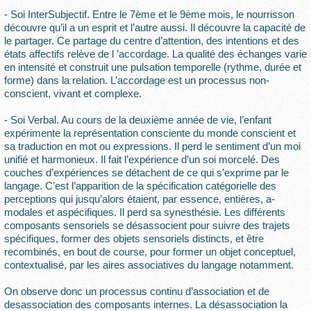
- Soi InterSubjectif. Entre le 7ème et le 9ème mois, le nourrisson
découvre qu’il a un esprit et l’autre aussi. Il découvre la capacité de
le partager. Ce partage du centre d’attention, des intentions et des
états affectifs relève de l ’accordage. La qualité des échanges varie
en intensité et construit une pulsation temporelle (rythme, durée et
forme) dans la relation. L’accordage est un processus non-
conscient, vivant et complexe.
- Soi Verbal. Au cours de la deuxième année de vie, l’enfant
expérimente la représentation consciente du monde conscient et
sa traduction en mot ou expressions. Il perd le sentiment d’un moi
unifié et harmonieux. Il fait l’expérience d’un soi morcelé. Des
couches d’expériences se détachent de ce qui s’exprime par le
langage. C’est l’apparition de la spécification catégorielle des
perceptions qui jusqu’alors étaient, par essence, entières, a-
modales et aspécifiques. Il perd sa synesthésie. Les différents
composants sensoriels se désassocient pour suivre des trajets
spécifiques, former des objets sensoriels distincts, et être
recombinés, en bout de course, pour former un objet conceptuel,
contextualisé, par les aires associatives du langage notamment.
On observe donc un processus continu d’association et de
desassociation des composants internes. La désassociation la