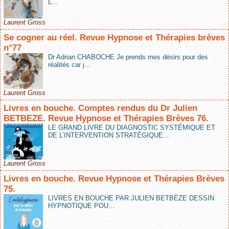
L...
Laurent Gross
Se cogner au réel. Revue Hypnose et Thérapies brèves
n°77
Dr Adrian CHABOCHE Je prends mes désirs pour des
réalités car j...
Laurent Gross
Livres en bouche. Comptes rendus du Dr Julien
BETBEZE. Revue Hypnose et Thérapies Brèves 76.
LE GRAND LIVRE DU DIAGNOSTIC SYSTÉMIQUE ET
DE L’INTERVENTION STRATÉGIQUE...
Laurent Gross
Livres en bouche. Revue Hypnose et Thérapies Brèves
75.
LIVRES EN BOUCHE PAR JULIEN BETBÈZE DESSIN
HYPNOTIQUE POU...