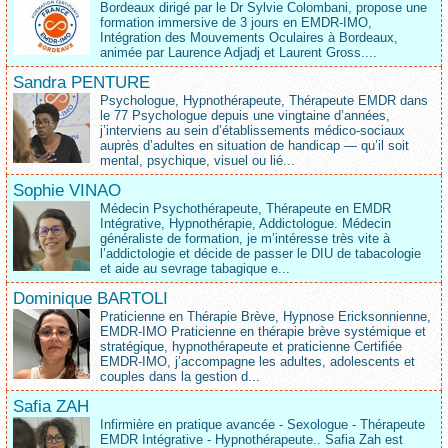
Bordeaux dirigé par le Dr Sylvie Colombani, propose une
formation immersive de 3 jours en EMDR-IMO,
Intégration des Mouvements Oculaires à Bordeaux,
animée par Laurence Adjadj et Laurent Gross....
Sandra PENTURE
Psychologue, Hypnothérapeute, Thérapeute EMDR dans
le 77 Psychologue depuis une vingtaine d’années,
j’interviens au sein d’établissements médico‑sociaux
auprès d’adultes en situation de handicap — qu’il soit
mental, psychique, visuel ou lié...
Sophie VINAO
Médecin Psychothérapeute, Thérapeute en EMDR
Intégrative, Hypnothérapie, Addictologue. Médecin
généraliste de formation, je m’intéresse très vite à
l’addictologie et décide de passer le DIU de tabacologie
et aide au sevrage tabagique e...
Dominique BARTOLI
Praticienne en Thérapie Brève, Hypnose Ericksonnienne,
EMDR-IMO Praticienne en thérapie brève systémique et
stratégique, hypnothérapeute et praticienne Certifiée
EMDR-IMO, j’accompagne les adultes, adolescents et
couples dans la gestion d...
Safia ZAH
Infirmière en pratique avancée - Sexologue - Thérapeute
EMDR Intégrative - Hypnothérapeute.. Safia Zah est