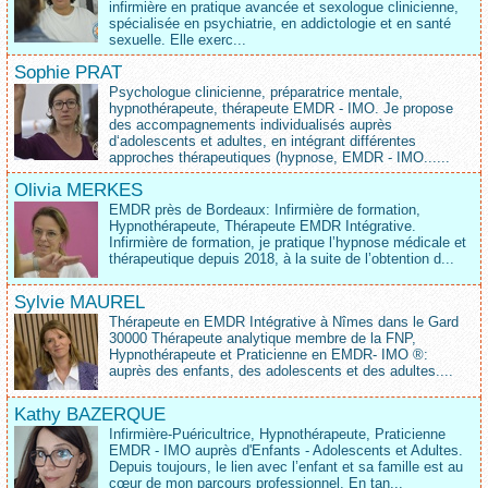
infirmière en pratique avancée et sexologue clinicienne,
spécialisée en psychiatrie, en addictologie et en santé
sexuelle. Elle exerc...
Sophie PRAT
Psychologue clinicienne, préparatrice mentale,
hypnothérapeute, thérapeute EMDR - IMO. Je propose
des accompagnements individualisés auprès
d‘adolescents et adultes, en intégrant différentes
approches thérapeutiques (hypnose, EMDR - IMO......
Olivia MERKES
EMDR près de Bordeaux: Infirmière de formation,
Hypnothérapeute, Thérapeute EMDR Intégrative.
Infirmière de formation, je pratique l’hypnose médicale et
thérapeutique depuis 2018, à la suite de l’obtention d...
Sylvie MAUREL
Thérapeute en EMDR Intégrative à Nîmes dans le Gard
30000 Thérapeute analytique membre de la FNP,
Hypnothérapeute et Praticienne en EMDR- IMO ®:
auprès des enfants, des adolescents et des adultes....
Kathy BAZERQUE
Infirmière-Puéricultrice, Hypnothérapeute, Praticienne
EMDR - IMO auprès d'Enfants - Adolescents et Adultes.
Depuis toujours, le lien avec l’enfant et sa famille est au
cœur de mon parcours professionnel. En tan...