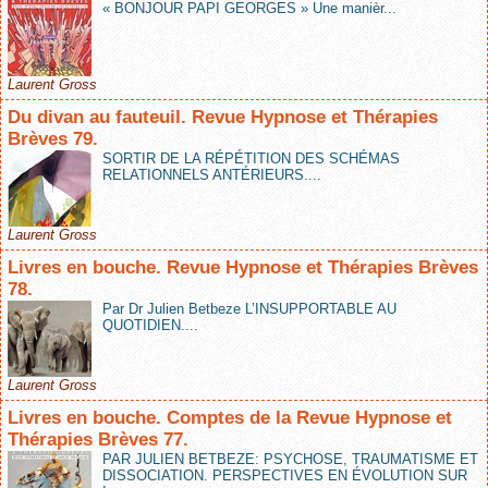
« BONJOUR PAPI GEORGES » Une manièr...
Laurent Gross
Du divan au fauteuil. Revue Hypnose et Thérapies
Brèves 79.
SORTIR DE LA RÉPÉTITION DES SCHÉMAS
RELATIONNELS ANTÉRIEURS....
Laurent Gross
Livres en bouche. Revue Hypnose et Thérapies Brèves
78.
Par Dr Julien Betbeze L’INSUPPORTABLE AU
QUOTIDIEN....
Laurent Gross
Livres en bouche. Comptes de la Revue Hypnose et
Thérapies Brèves 77.
PAR JULIEN BETBEZE: PSYCHOSE, TRAUMATISME ET
DISSOCIATION. PERSPECTIVES EN ÉVOLUTION SUR