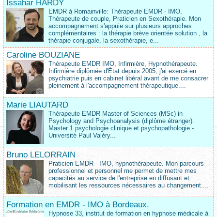
Issahar HARDY
EMDR à Romainville: Thérapeute EMDR - IMO,
Thérapeute de couple, Praticien en Sexothérapie. Mon
accompagnement s'appuie sur plusieurs approches
complémentaires : la thérapie brève orientée solution , la
thérapie conjugale, la sexothérapie, e...
Caroline BOUZIANE
Thérapeute EMDR IMO, Infirmière, Hypnothérapeute.
Infirmière diplômée d'État depuis 2005, j'ai exercé en
psychiatrie puis en cabinet libéral avant de me consacrer
pleinement à l'accompagnement thérapeutique....
Marie LIAUTARD
Thérapeute EMDR Master of Sciences (MSc) in
Psychology and Psychoanalysis (diplôme étranger).
Master 1 psychologie clinique et psychopathologie -
Université Paul Valéry...
Bruno LELORRAIN
Praticien EMDR - IMO, hypnothérapeute. Mon parcours
professionnel et personnel me permet de mettre mes
capacités au service de l'entreprise en diffusant et
mobilisant les ressources nécessaires au changement....
Formation en EMDR - IMO à Bordeaux.
Hypnose 33, institut de formation en hypnose médicale à