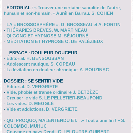
-
ÉDITORIAL
:
« Trouver une certaine sacralité de l’autre,
humain et non-humain. » Aurélien Barrau. S. COHEN
-
LA « BROSSOSPHÈRE ». G. BROSSEAU et A. FORTIN
-
THÉRAPIES BRÈVES. W. MARTINEAU
-
QI GONG ET HYPNOSE M. SÉJOURNÉ
-
MÉDITATION ET HYPNOSE O. DE PALÉZIEUX
ESPACE : DOULEUR DOUCEUR
-
Éditorial. H. BENSOUSSAN
-
Adolescent mutique. S. COPEAU
-
La lévitation en douleur chronique. A. BOUZINAC
DOSSIER : SE SENTIR VIDE
-
Éditorial. D. VERGRIETE
-
Vide, phobie et transe ordinaire J. BETBÈZE
-
Creuser le vide S. LE PELLETIER-BEAUFOND
-
Les vides. D. MEGGLÉ
-
Vide et addictions. D. VERGRIETE
-
QUI PROQUO, MALENTENDU ET. . .« Tout a une fin ! » S.
COLOMBO, MUHUC
-
Couvade en pays Dendi. C. LELOUTRE-GUIBERT