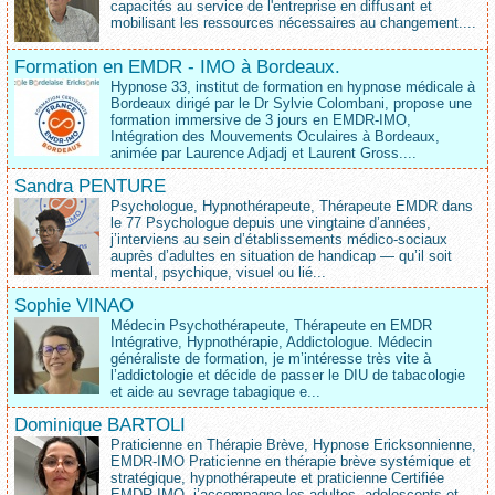
capacités au service de l'entreprise en diffusant et
mobilisant les ressources nécessaires au changement....
Formation en EMDR - IMO à Bordeaux.
Hypnose 33, institut de formation en hypnose médicale à
Bordeaux dirigé par le Dr Sylvie Colombani, propose une
formation immersive de 3 jours en EMDR-IMO,
Intégration des Mouvements Oculaires à Bordeaux,
animée par Laurence Adjadj et Laurent Gross....
Sandra PENTURE
Psychologue, Hypnothérapeute, Thérapeute EMDR dans
le 77 Psychologue depuis une vingtaine d’années,
j’interviens au sein d’établissements médico‑sociaux
auprès d’adultes en situation de handicap — qu’il soit
mental, psychique, visuel ou lié...
Sophie VINAO
Médecin Psychothérapeute, Thérapeute en EMDR
Intégrative, Hypnothérapie, Addictologue. Médecin
généraliste de formation, je m’intéresse très vite à
l’addictologie et décide de passer le DIU de tabacologie
et aide au sevrage tabagique e...
Dominique BARTOLI
Praticienne en Thérapie Brève, Hypnose Ericksonnienne,
EMDR-IMO Praticienne en thérapie brève systémique et
stratégique, hypnothérapeute et praticienne Certifiée
EMDR-IMO, j’accompagne les adultes, adolescents et