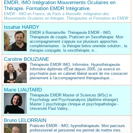
EMDR, IMO Intégration Mouvements Oculaires en
Thérapie. Formation EMDR Intégrative.
EMDR - IMO en France, de Paris à Marseille. Intégration des
Mouvements Oculaires en thérapie. Thérapeutes et Formation en EMDR
Issahar HARDY
EMDR à Romainville: Thérapeute EMDR - IMO,
Thérapeute de couple, Praticien en Sexothérapie. Mon
accompagnement s'appuie sur plusieurs approches
complémentaires : la thérapie brève orientée solution , la
thérapie conjugale, la sexothérapie, e...
Caroline BOUZIANE
Thérapeute EMDR IMO, Infirmière, Hypnothérapeute.
Infirmière diplômée d'État depuis 2005, j'ai exercé en
psychiatrie puis en cabinet libéral avant de me consacrer
pleinement à l'accompagnement thérapeutique....
Marie LIAUTARD
Thérapeute EMDR Master of Sciences (MSc) in
Psychology and Psychoanalysis (diplôme étranger).
Master 1 psychologie clinique et psychopathologie -
Université Paul Valéry...
Bruno LELORRAIN
Praticien EMDR - IMO, hypnothérapeute. Mon parcours
professionnel et personnel me permet de mettre mes