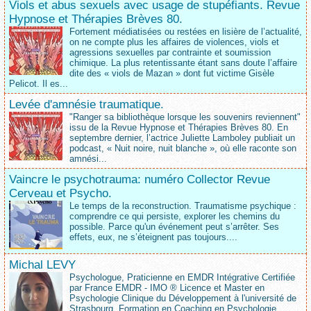
Viols et abus sexuels avec usage de stupéfiants. Revue
Hypnose et Thérapies Brèves 80.
Fortement médiatisées ou restées en lisière de l’actualité,
on ne compte plus les affaires de violences, viols et
agressions sexuelles par contrainte et soumission
chimique. La plus retentissante étant sans doute l’affaire
dite des « viols de Mazan » dont fut victime Gisèle
Pelicot. Il es...
Levée d'amnésie traumatique.
"Ranger sa bibliothèque lorsque les souvenirs reviennent"
issu de la Revue Hypnose et Thérapies Brèves 80. En
septembre dernier, l’actrice Juliette Lamboley publiait un
podcast, « Nuit noire, nuit blanche », où elle raconte son
amnési...
Vaincre le psychotrauma: numéro Collector Revue
Cerveau et Psycho.
Le temps de la reconstruction. Traumatisme psychique :
comprendre ce qui persiste, explorer les chemins du
possible. Parce qu'un événement peut s’arrêter. Ses
effets, eux, ne s’éteignent pas toujours....
Michal LEVY
Psychologue, Praticienne en EMDR Intégrative Certifiée
par France EMDR - IMO ® Licence et Master en
Psychologie Clinique du Développement à l'université de
Strasbourg. Formation en Coaching en Psychologie