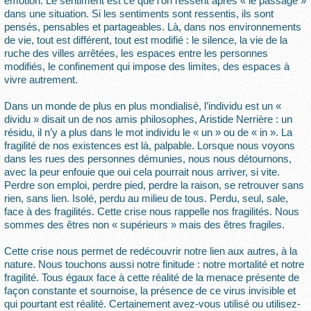
émotion. Le sentiment est ce que l’on ressent après « le passage »
dans une situation. Si les sentiments sont ressentis, ils sont
pensés, pensables et partageables. Là, dans nos environnements
de vie, tout est différent, tout est modifié : le silence, la vie de la
ruche des villes arrêtées, les espaces entre les personnes
modifiés, le confinement qui impose des limites, des espaces à
vivre autrement.
Dans un monde de plus en plus mondialisé, l’individu est un «
dividu » disait un de nos amis philosophes, Aristide Nerrière : un
résidu, il n’y a plus dans le mot individu le « un » ou de « in ». La
fragilité de nos existences est là, palpable. Lorsque nous voyons
dans les rues des personnes démunies, nous nous détournons,
avec la peur enfouie que oui cela pourrait nous arriver, si vite.
Perdre son emploi, perdre pied, perdre la raison, se retrouver sans
rien, sans lien. Isolé, perdu au milieu de tous. Perdu, seul, sale,
face à des fragilités. Cette crise nous rappelle nos fragilités. Nous
sommes des êtres non « supérieurs » mais des êtres fragiles.
Cette crise nous permet de redécouvrir notre lien aux autres, à la
nature. Nous touchons aussi notre finitude : notre mortalité et notre
fragilité. Tous égaux face à cette réalité de la menace présente de
façon constante et sournoise, la présence de ce virus invisible et
qui pourtant est réalité. Certainement avez-vous utilisé ou utilisez-