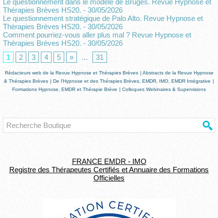
Le questionnement dans le modèle de Bruges. Revue Hypnose et
Thérapies Brèves HS20.
- 30/05/2026
Le questionnement stratégique de Palo Alto. Revue Hypnose et
Thérapies Brèves HS20.
- 30/05/2026
Comment pourriez-vous aller plus mal ? Revue Hypnose et
Thérapies Brèves HS20.
- 30/05/2026
1
2
3
4
5
»
...
31
Rédacteurs web de la Revue Hypnose et Thérapies Brèves
|
Abstracts de la Revue Hypnose
& Thérapies Brèves
|
De l'Hypnose et des Thérapies Brèves, EMDR, IMO, EMDR Intégrative
|
Formations Hypnose, EMDR et Thérapie Brève
|
Colloques Webinaires & Supervisions
FRANCE EMDR - IMO
Registre des Thérapeutes Certifiés et Annuaire des Formations
Officielles