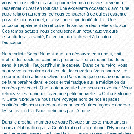
vous encore cette occasion pour réfléchir à nos vies, revenir à
l’essentiel ? C’est en tout cas une excellente occasion d’avoir une
autre relation au temps, de nous consacrer à ce qui est essentiel,
possible, occasionnel, et aussi une opportunité de lire. Une
occasion également de retrouver la sacralité des métiers du soin.
Ces temps actuels nous conduisent à un retour aux valeurs
essentielles : la santé, l’attention aux autres et à la nature,
l’éducation.
Notre artiste Serge Nouchi, que l’on découvre en « une », sait
mettre des couleurs dans nos présents. Présent dans les deux
sens, à savoir : l’aujourd’hui et le cadeau. Dans ce numéro, vous
saurez vous régaler d’articles, de découvertes. Vous pourrez lire
notamment un article d’Olivier de Palézieux que nous avions omis
de faire paraître dans le dossier thématique sur la méditation du
numéro précédent. Que l’auteur veuille bien nous en excuser. Vous
retrouvez les rubriques avec une petite nouvelle : « Culture Monde
». Cette rubrique va nous faire voyager hors de nos espaces
confinés, elle nous amènera à examiner d’autres façons d’aborder
les soins ici et là. Nous débutons par l’Afrique.
Dans le prochain numéro de votre Revue : un texte important en
cours d’élaboration par la Confédération francophone d’Hypnose et
de Thérapies brèves : le Livre blanc. Et vous pouvez d’ores et déjà