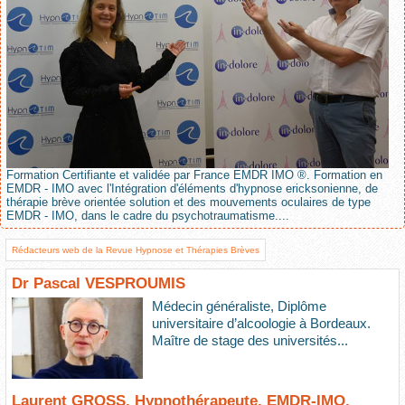
Formation Certifiante et validée par France EMDR IMO ®. Formation en
EMDR - IMO avec l'Intégration d'éléments d'hypnose ericksonienne, de
thérapie brève orientée solution et des mouvements oculaires de type
EMDR - IMO, dans le cadre du psychotraumatisme....
Rédacteurs web de la Revue Hypnose et Thérapies Brèves
Dr Pascal VESPROUMIS
Médecin généraliste, Diplôme
universitaire d’alcoologie à Bordeaux.
Maître de stage des universités...
Laurent GROSS, Hypnothérapeute, EMDR-IMO,