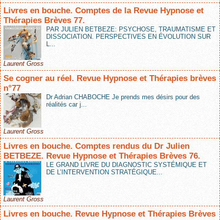
Livres en bouche. Comptes de la Revue Hypnose et
Thérapies Brèves 77.
PAR JULIEN BETBEZE: PSYCHOSE, TRAUMATISME ET
DISSOCIATION. PERSPECTIVES EN ÉVOLUTION SUR
L...
Laurent Gross
Se cogner au réel. Revue Hypnose et Thérapies brèves
n°77
Dr Adrian CHABOCHE Je prends mes désirs pour des
réalités car j...
Laurent Gross
Livres en bouche. Comptes rendus du Dr Julien
BETBEZE. Revue Hypnose et Thérapies Brèves 76.
LE GRAND LIVRE DU DIAGNOSTIC SYSTÉMIQUE ET
DE L’INTERVENTION STRATÉGIQUE...
Laurent Gross
Livres en bouche. Revue Hypnose et Thérapies Brèves