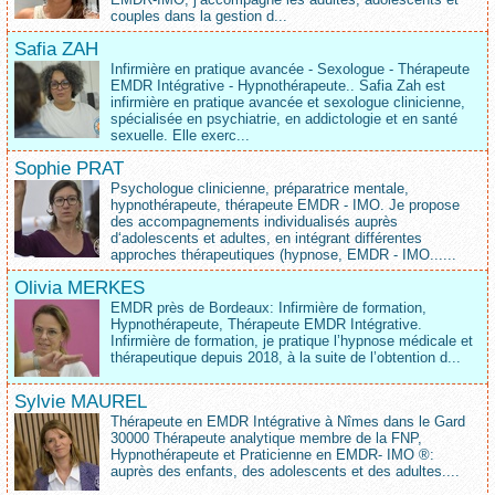
couples dans la gestion d...
Safia ZAH
Infirmière en pratique avancée - Sexologue - Thérapeute
EMDR Intégrative - Hypnothérapeute.. Safia Zah est
infirmière en pratique avancée et sexologue clinicienne,
spécialisée en psychiatrie, en addictologie et en santé
sexuelle. Elle exerc...
Sophie PRAT
Psychologue clinicienne, préparatrice mentale,
hypnothérapeute, thérapeute EMDR - IMO. Je propose
des accompagnements individualisés auprès
d‘adolescents et adultes, en intégrant différentes
approches thérapeutiques (hypnose, EMDR - IMO......
Olivia MERKES
EMDR près de Bordeaux: Infirmière de formation,
Hypnothérapeute, Thérapeute EMDR Intégrative.
Infirmière de formation, je pratique l’hypnose médicale et
thérapeutique depuis 2018, à la suite de l’obtention d...
Sylvie MAUREL
Thérapeute en EMDR Intégrative à Nîmes dans le Gard
30000 Thérapeute analytique membre de la FNP,
Hypnothérapeute et Praticienne en EMDR- IMO ®:
auprès des enfants, des adolescents et des adultes....