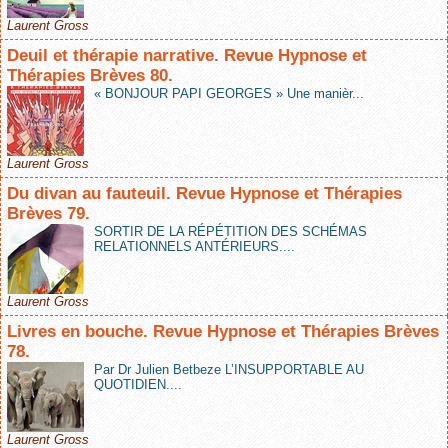
Laurent Gross
Deuil et thérapie narrative. Revue Hypnose et
Thérapies Brèves 80.
« BONJOUR PAPI GEORGES » Une manièr...
Laurent Gross
Du divan au fauteuil. Revue Hypnose et Thérapies
Brèves 79.
SORTIR DE LA RÉPÉTITION DES SCHÉMAS
RELATIONNELS ANTÉRIEURS....
Laurent Gross
Livres en bouche. Revue Hypnose et Thérapies Brèves
78.
Par Dr Julien Betbeze L’INSUPPORTABLE AU
QUOTIDIEN....
Laurent Gross