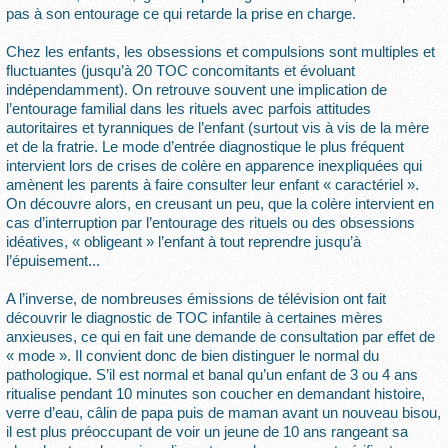
pas à son entourage ce qui retarde la prise en charge.
Chez les enfants, les obsessions et compulsions sont multiples et
fluctuantes (jusqu’à 20 TOC concomitants et évoluant
indépendamment). On retrouve souvent une implication de
l’entourage familial dans les rituels avec parfois attitudes
autoritaires et tyranniques de l’enfant (surtout vis à vis de la mère
et de la fratrie. Le mode d’entrée diagnostique le plus fréquent
intervient lors de crises de colère en apparence inexpliquées qui
amènent les parents à faire consulter leur enfant « caractériel ».
On découvre alors, en creusant un peu, que la colère intervient en
cas d’interruption par l’entourage des rituels ou des obsessions
idéatives, « obligeant » l’enfant à tout reprendre jusqu’à
l’épuisement...
A l’inverse, de nombreuses émissions de télévision ont fait
découvrir le diagnostic de TOC infantile à certaines mères
anxieuses, ce qui en fait une demande de consultation par effet de
« mode ». Il convient donc de bien distinguer le normal du
pathologique. S’il est normal et banal qu’un enfant de 3 ou 4 ans
ritualise pendant 10 minutes son coucher en demandant histoire,
verre d’eau, câlin de papa puis de maman avant un nouveau bisou,
il est plus préoccupant de voir un jeune de 10 ans rangeant sa