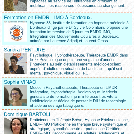
capacités au service de l'entreprise en diffusant et
mobilisant les ressources nécessaires au changement....
Formation en EMDR - IMO à Bordeaux.
Hypnose 33, institut de formation en hypnose médicale à
Bordeaux dirigé par le Dr Sylvie Colombani, propose une
formation immersive de 3 jours en EMDR-IMO,
Intégration des Mouvements Oculaires à Bordeaux,
animée par Laurence Adjadj et Laurent Gross....
Sandra PENTURE
Psychologue, Hypnothérapeute, Thérapeute EMDR dans
le 77 Psychologue depuis une vingtaine d’années,
j’interviens au sein d’établissements médico‑sociaux
auprès d’adultes en situation de handicap — qu’il soit
mental, psychique, visuel ou lié...
Sophie VINAO
Médecin Psychothérapeute, Thérapeute en EMDR
Intégrative, Hypnothérapie, Addictologue. Médecin
généraliste de formation, je m’intéresse très vite à
l’addictologie et décide de passer le DIU de tabacologie
et aide au sevrage tabagique e...
Dominique BARTOLI
Praticienne en Thérapie Brève, Hypnose Ericksonnienne,
EMDR-IMO Praticienne en thérapie brève systémique et
stratégique, hypnothérapeute et praticienne Certifiée
EMDR-IMO, j’accompagne les adultes, adolescents et