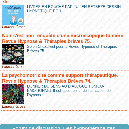
75.
LIVRES EN BOUCHE PAR JULIEN BETBÈZE DESSIN
HYPNOTIQUE POU...
Laurent Gross
Noir c'est noir, enquête d'une microscopique lumière.
Revue Hypnose & Thérapies brèves 75.
Solen Chezalviel pour la Revue Hypnose et Thérapies
Brèves 75....
Laurent Gross
La psychomotricité comme support thérapeutique.
Revue Hypnose & Thérapies Brèves 74.
DONNER DU SENS AU DIALOGUE TONICO-
ÉMOTIONNEL Il est question ici de l’utilisation de
l’hypnos...
Laurent Gross
Forum de discussion. Des hypnothérapeutes,