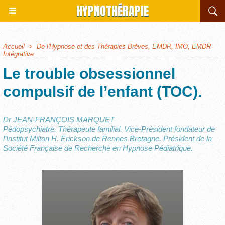
HYPNOTHÉRAPIE
Accueil
>
De l'Hypnose et des Thérapies Brèves, EMDR, IMO, EMDR
Intégrative
Le trouble obsessionnel
compulsif de l’enfant (TOC).
Dr JEAN-FRANÇOIS MARQUET
Pédopsychiatre. Thérapeute familial. Vice-Président fondateur de
l’Institut Milton H. Erickson de Rennes Bretagne. Président de la
Société Française de Recherche en Hypnose Pédiatrique.