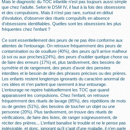
Mais le diagnostic du TOC infantile n’est pas toujours aussi simple
que chez l’adulte. Selon le DSM IV, il faut à la fois des obsessions
et des compulsions. Mais il n’est pas rare, surtout en début
d’évolution, d’observer des rituels compulsifs en absence
d’obsessions identifiables. Quelles sont les obsessions les plus
fréquentes chez l’enfant ?
Ce sont essentiellement des peurs de ne pas être conforme aux
attentes de l’entourage. On retrouve fréquemment des peurs de
contamination ou de souillure (40%), des peurs qu’il arrive malheur
(à soi ou aux proches)(24%), des peurs d’oublier quelque chose ou
de faire des erreurs (17%) et, plus tardivement, des besoins de
symétrie et de rangement, des peurs d’avoir des pensées
interdites et le besoin de dire des phrases précises ou des prières.
Les enfants restent longtemps ignorants du caractère anormal de
ces idées et n’en parlent que rarement à leur entourage.
L’entourage ne repère habituellement les TOC que quand
apparaissent les compulsions. Chez l’enfant, on retrouve
fréquemment des rituels de lavage (85%), des répétitions de mots
ou de gestes (51%), des besoins de toucher un objet ou une
personne (20%). Plus tardivement, on trouve des rituels de
vérifications, de faire des listes, de ranger soigneusement, de
réciter des prières... L’enfant banalise le trouble et ne le pense pas
indésirable, et donc, ignorant qu’il s’agit d’une maladie, il n’en parle