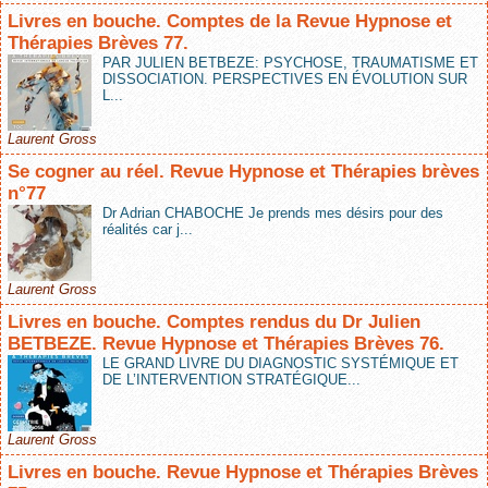
Livres en bouche. Comptes de la Revue Hypnose et
Thérapies Brèves 77.
PAR JULIEN BETBEZE: PSYCHOSE, TRAUMATISME ET
DISSOCIATION. PERSPECTIVES EN ÉVOLUTION SUR
L...
Laurent Gross
Se cogner au réel. Revue Hypnose et Thérapies brèves
n°77
Dr Adrian CHABOCHE Je prends mes désirs pour des
réalités car j...
Laurent Gross
Livres en bouche. Comptes rendus du Dr Julien
BETBEZE. Revue Hypnose et Thérapies Brèves 76.
LE GRAND LIVRE DU DIAGNOSTIC SYSTÉMIQUE ET
DE L’INTERVENTION STRATÉGIQUE...
Laurent Gross
Livres en bouche. Revue Hypnose et Thérapies Brèves