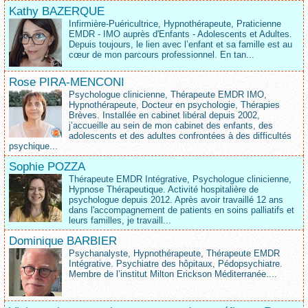
Kathy BAZERQUE
Infirmière-Puéricultrice, Hypnothérapeute, Praticienne
EMDR - IMO auprès d'Enfants - Adolescents et Adultes.
Depuis toujours, le lien avec l’enfant et sa famille est au
cœur de mon parcours professionnel. En tan...
Rose PIRA-MENCONI
Psychologue clinicienne, Thérapeute EMDR IMO,
Hypnothérapeute, Docteur en psychologie, Thérapies
Brèves. Installée en cabinet libéral depuis 2002,
j’accueille au sein de mon cabinet des enfants, des
adolescents et des adultes confrontées à des difficultés
psychique...
Sophie POZZA
Thérapeute EMDR Intégrative, Psychologue clinicienne,
Hypnose Thérapeutique. Activité hospitalière de
psychologue depuis 2012. Après avoir travaillé 12 ans
dans l'accompagnement de patients en soins palliatifs et
leurs familles, je travaill...
Dominique BARBIER
Psychanalyste, Hypnothérapeute, Thérapeute EMDR
Intégrative. Psychiatre des hôpitaux, Pédopsychiatre.
Membre de l’institut Milton Erickson Méditerranée....