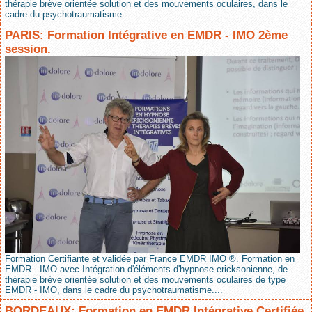
thérapie brève orientée solution et des mouvements oculaires, dans le
cadre du psychotraumatisme....
PARIS: Formation Intégrative en EMDR - IMO 2ème
session.
Formation Certifiante et validée par France EMDR IMO ®. Formation en
EMDR - IMO avec Intégration d'éléments d'hypnose ericksonienne, de
thérapie brève orientée solution et des mouvements oculaires de type
EMDR - IMO, dans le cadre du psychotraumatisme....
BORDEAUX: Formation en EMDR Intégrative Certifiée