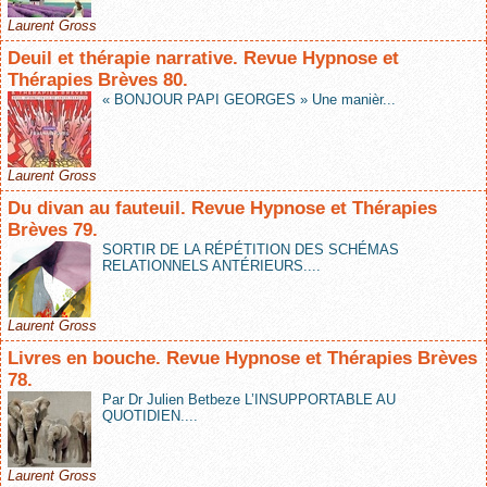
Laurent Gross
Deuil et thérapie narrative. Revue Hypnose et
Thérapies Brèves 80.
« BONJOUR PAPI GEORGES » Une manièr...
Laurent Gross
Du divan au fauteuil. Revue Hypnose et Thérapies
Brèves 79.
SORTIR DE LA RÉPÉTITION DES SCHÉMAS
RELATIONNELS ANTÉRIEURS....
Laurent Gross
Livres en bouche. Revue Hypnose et Thérapies Brèves
78.
Par Dr Julien Betbeze L’INSUPPORTABLE AU
QUOTIDIEN....
Laurent Gross