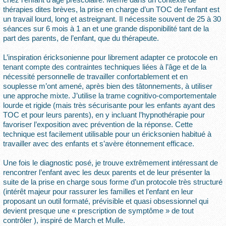
thérapies dites brèves, la prise en charge d’un TOC de l’enfant est
un travail lourd, long et astreignant. Il nécessite souvent de 25 à 30
séances sur 6 mois à 1 an et une grande disponibilité tant de la
part des parents, de l’enfant, que du thérapeute.
L’inspiration éricksonienne pour librement adapter ce protocole en
tenant compte des contraintes techniques liées à l’âge et de la
nécessité personnelle de travailler confortablement et en
souplesse m’ont amené, après bien des tâtonnements, à utiliser
une approche mixte. J’utilise la trame cognitivo-comportementale
lourde et rigide (mais très sécurisante pour les enfants ayant des
TOC et pour leurs parents), en y incluant l’hypnothérapie pour
favoriser l’exposition avec prévention de la réponse. Cette
technique est facilement utilisable pour un éricksonien habitué à
travailler avec des enfants et s’avère étonnement efficace.
Une fois le diagnostic posé, je trouve extrêmement intéressant de
rencontrer l’enfant avec les deux parents et de leur présenter la
suite de la prise en charge sous forme d’un protocole très structuré
(intérêt majeur pour rassurer les familles et l’enfant en leur
proposant un outil formaté, prévisible et quasi obsessionnel qui
devient presque une « prescription de symptôme » de tout
contrôler ), inspiré de March et Mulle.