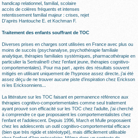
handicap relationnel, familial, scolaire
accès de colères fréquents et intenses
retentissement familial majeur : crises, rejet
D'après Hantouche E. et Kochman F.
Traitement des enfants souffrant de TOC
Diverses prises en charges sont utilisées en France avec plus ou
moins de succès (psychanalyse, psychothérapie familiale
analytique, thérapies familiales systémiques, pharmacothérapie en
particulier la Sertraline® chez l’enfant jeune, thérapies cognitivo-
comportementales). Pour ma part , après des résultats souvent
mitigés en utilisant uniquement de l’hypnose assez directe, j’ai été
assez déçu de ne trouver aucune piste d’inspiration chez Erickson
ni les Ericksonniens...
La littérature sur les TOC faisant en permanence référence aux
thérapies cognitivo-comportementales comme seul traitement
ayant prouvé son efficacité sur les TOC chez l’adulte, j’ai cherché
à comprendre ce que proposaient les comportementalistes chez
l’enfant et l’adolescent. Depuis 1996, March et Mulle proposaient
chez les adolescents un outil cognitivo-comportemental efficace
(bien que très rigide et stéréotypé), mais difficilement utilisable
chez l’enfant d’âge préscolaire. Même dans un contexte de