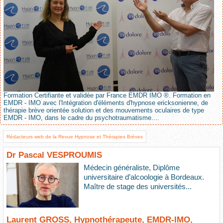
Formation Certifiante et validée par France EMDR IMO ®. Formation en
EMDR - IMO avec l'Intégration d'éléments d'hypnose ericksonienne, de
thérapie brève orientée solution et des mouvements oculaires de type
EMDR - IMO, dans le cadre du psychotraumatisme....
Rédacteurs web de la Revue Hypnose et Thérapies Brèves
Dr Pascal VESPROUMIS
Médecin généraliste, Diplôme
universitaire d’alcoologie à Bordeaux.
Maître de stage des universités...
Laurent GROSS, Hypnothérapeute, EMDR-IMO,