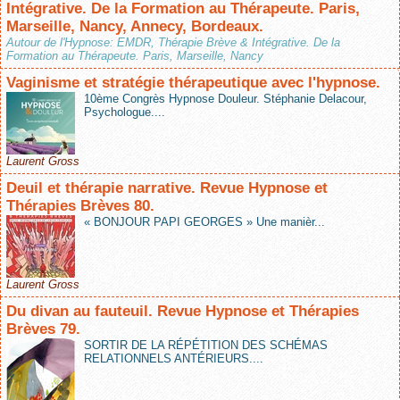
Intégrative. De la Formation au Thérapeute. Paris,
Marseille, Nancy, Annecy, Bordeaux.
Autour de l'Hypnose: EMDR, Thérapie Brève & Intégrative. De la
Formation au Thérapeute. Paris, Marseille, Nancy
Vaginisme et stratégie thérapeutique avec l'hypnose.
10ème Congrès Hypnose Douleur. Stéphanie Delacour,
Psychologue....
Laurent Gross
Deuil et thérapie narrative. Revue Hypnose et
Thérapies Brèves 80.
« BONJOUR PAPI GEORGES » Une manièr...
Laurent Gross
Du divan au fauteuil. Revue Hypnose et Thérapies
Brèves 79.
SORTIR DE LA RÉPÉTITION DES SCHÉMAS
RELATIONNELS ANTÉRIEURS....