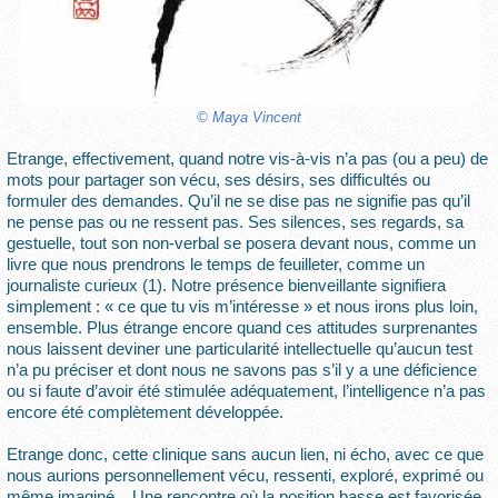
© Maya Vincent
Etrange, effectivement, quand notre vis-à-vis n’a pas (ou a peu) de
mots pour partager son vécu, ses désirs, ses difficultés ou
formuler des demandes. Qu’il ne se dise pas ne signifie pas qu’il
ne pense pas ou ne ressent pas. Ses silences, ses regards, sa
gestuelle, tout son non-verbal se posera devant nous, comme un
livre que nous prendrons le temps de feuilleter, comme un
journaliste curieux (1). Notre présence bienveillante signifiera
simplement : « ce que tu vis m’intéresse » et nous irons plus loin,
ensemble. Plus étrange encore quand ces attitudes surprenantes
nous laissent deviner une particularité intellectuelle qu’aucun test
n’a pu préciser et dont nous ne savons pas s’il y a une déficience
ou si faute d’avoir été stimulée adéquatement, l’intelligence n’a pas
encore été complètement développée.
Etrange donc, cette clinique sans aucun lien, ni écho, avec ce que
nous aurions personnellement vécu, ressenti, exploré, exprimé ou
même imaginé... Une rencontre où la position basse est favorisée,