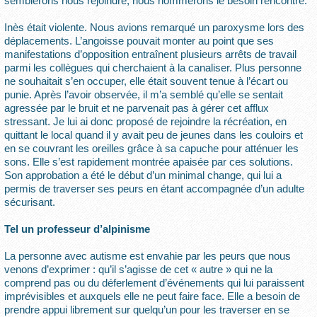
semblerons nous rejoindre, nous nommerons le besoin rencontré.
Inès était violente. Nous avions remarqué un paroxysme lors des
déplacements. L’angoisse pouvait monter au point que ses
manifestations d’opposition entraînent plusieurs arrêts de travail
parmi les collègues qui cherchaient à la canaliser. Plus personne
ne souhaitait s’en occuper, elle était souvent tenue à l’écart ou
punie. Après l’avoir observée, il m’a semblé qu’elle se sentait
agressée par le bruit et ne parvenait pas à gérer cet afflux
stressant. Je lui ai donc proposé de rejoindre la récréation, en
quittant le local quand il y avait peu de jeunes dans les couloirs et
en se couvrant les oreilles grâce à sa capuche pour atténuer les
sons. Elle s’est rapidement montrée apaisée par ces solutions.
Son approbation a été le début d’un minimal change, qui lui a
permis de traverser ses peurs en étant accompagnée d’un adulte
sécurisant.
Tel un professeur d’alpinisme
La personne avec autisme est envahie par les peurs que nous
venons d’exprimer : qu’il s’agisse de cet « autre » qui ne la
comprend pas ou du déferlement d’événements qui lui paraissent
imprévisibles et auxquels elle ne peut faire face. Elle a besoin de
prendre appui librement sur quelqu’un pour les traverser en se