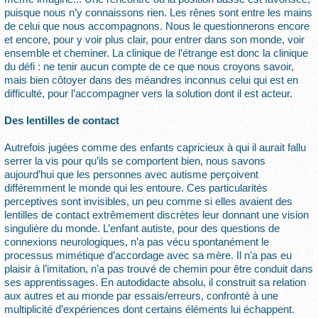
puisque nous n’y connaissons rien. Les rênes sont entre les mains
de celui que nous accompagnons. Nous le questionnerons encore
et encore, pour y voir plus clair, pour entrer dans son monde, voir
ensemble et cheminer. La clinique de l’étrange est donc la clinique
du défi : ne tenir aucun compte de ce que nous croyons savoir,
mais bien côtoyer dans des méandres inconnus celui qui est en
difficulté, pour l’accompagner vers la solution dont il est acteur.
Des lentilles de contact
Autrefois jugées comme des enfants capricieux à qui il aurait fallu
serrer la vis pour qu’ils se comportent bien, nous savons
aujourd’hui que les personnes avec autisme perçoivent
différemment le monde qui les entoure. Ces particularités
perceptives sont invisibles, un peu comme si elles avaient des
lentilles de contact extrêmement discrètes leur donnant une vision
singulière du monde. L’enfant autiste, pour des questions de
connexions neurologiques, n’a pas vécu spontanément le
processus mimétique d’accordage avec sa mère. Il n’a pas eu
plaisir à l’imitation, n’a pas trouvé de chemin pour être conduit dans
ses apprentissages. En autodidacte absolu, il construit sa relation
aux autres et au monde par essais/erreurs, confronté à une
multiplicité d’expériences dont certains éléments lui échappent.