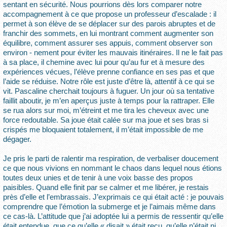
sentant en sécurité. Nous pourrions dès lors comparer notre
accompagnement à ce que propose un professeur d’escalade : il
permet à son élève de se déplacer sur des parois abruptes et de
franchir des sommets, en lui montrant comment augmenter son
équilibre, comment assurer ses appuis, comment observer son
environ - nement pour éviter les mauvais itinéraires. Il ne le fait pas
à sa place, il chemine avec lui pour qu’au fur et à mesure des
expériences vécues, l’élève prenne confiance en ses pas et que
l’aide se réduise. Notre rôle est juste d’être là, attentif à ce qui se
vit. Pascaline cherchait toujours à fuguer. Un jour où sa tentative
faillit aboutir, je m’en aperçus juste à temps pour la rattraper. Elle
se rua alors sur moi, m’étreint et me tira les cheveux avec une
force redoutable. Sa joue était calée sur ma joue et ses bras si
crispés me bloquaient totalement, il m’était impossible de me
dégager.
Je pris le parti de ralentir ma respiration, de verbaliser doucement
ce que nous vivions en nommant le chaos dans lequel nous étions
toutes deux unies et de tenir à une voix basse des propos
paisibles. Quand elle finit par se calmer et me libérer, je restais
près d’elle et l’embrassais. J’exprimais ce qui était acté : je pouvais
comprendre que l’émotion la submerge et je l’aimais même dans
ce cas-là. L’attitude que j’ai adoptée lui a permis de ressentir qu’elle
était entendue, que ce qu’elle « disait » était reçu, qu’elle n’était ni