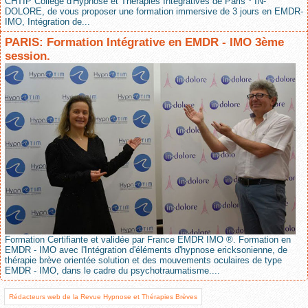
CHTIP Collège d'Hypnose et Thérapies Intégratives de Paris * IN-
DOLORE, de vous proposer une formation immersive de 3 jours en EMDR-
IMO, Intégration de...
PARIS: Formation Intégrative en EMDR - IMO 3ème
session.
Formation Certifiante et validée par France EMDR IMO ®. Formation en
EMDR - IMO avec l'Intégration d'éléments d'hypnose ericksonienne, de
thérapie brève orientée solution et des mouvements oculaires de type
EMDR - IMO, dans le cadre du psychotraumatisme....
Rédacteurs web de la Revue Hypnose et Thérapies Brèves