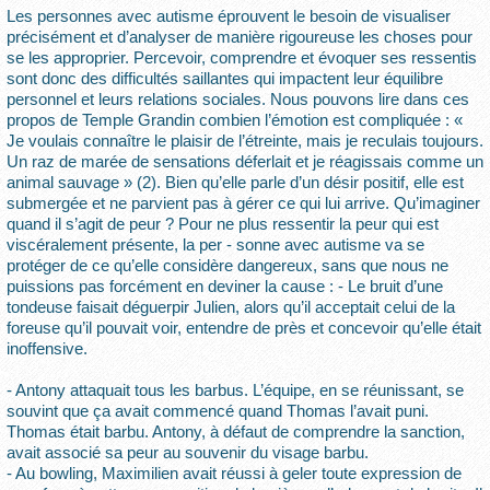
Les personnes avec autisme éprouvent le besoin de visualiser
précisément et d’analyser de manière rigoureuse les choses pour
se les approprier. Percevoir, comprendre et évoquer ses ressentis
sont donc des difficultés saillantes qui impactent leur équilibre
personnel et leurs relations sociales. Nous pouvons lire dans ces
propos de Temple Grandin combien l’émotion est compliquée : «
Je voulais connaître le plaisir de l’étreinte, mais je reculais toujours.
Un raz de marée de sensations déferlait et je réagissais comme un
animal sauvage » (2). Bien qu’elle parle d’un désir positif, elle est
submergée et ne parvient pas à gérer ce qui lui arrive. Qu’imaginer
quand il s’agit de peur ? Pour ne plus ressentir la peur qui est
viscéralement présente, la per - sonne avec autisme va se
protéger de ce qu’elle considère dangereux, sans que nous ne
puissions pas forcément en deviner la cause : - Le bruit d’une
tondeuse faisait déguerpir Julien, alors qu’il acceptait celui de la
foreuse qu’il pouvait voir, entendre de près et concevoir qu’elle était
inoffensive.
- Antony attaquait tous les barbus. L’équipe, en se réunissant, se
souvint que ça avait commencé quand Thomas l’avait puni.
Thomas était barbu. Antony, à défaut de comprendre la sanction,
avait associé sa peur au souvenir du visage barbu.
- Au bowling, Maximilien avait réussi à geler toute expression de