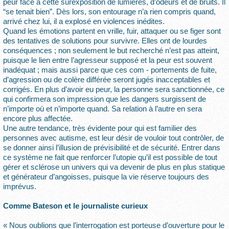
peur face à cette surexposition de lumières, d’odeurs et de bruits. Il
“se tenait bien”. Dès lors, son entourage n’a rien compris quand,
arrivé chez lui, il a explosé en violences inédites.
Quand les émotions partent en vrille, fuir, attaquer ou se figer sont
des tentatives de solutions pour survivre. Elles ont de lourdes
conséquences ; non seulement le but recherché n’est pas atteint,
puisque le lien entre l’agresseur supposé et la peur est souvent
inadéquat ; mais aussi parce que ces com - portements de fuite,
d’agression ou de colère différée seront jugés inacceptables et
corrigés. En plus d’avoir eu peur, la personne sera sanctionnée, ce
qui confirmera son impression que les dangers surgissent de
n’importe où et n’importe quand. Sa relation à l’autre en sera
encore plus affectée.
Une autre tendance, très évidente pour qui est familier des
personnes avec autisme, est leur désir de vouloir tout contrôler, de
se donner ainsi l’illusion de prévisibilité et de sécurité. Entrer dans
ce système ne fait que renforcer l’utopie qu’il est possible de tout
gérer et sclérose un univers qui va devenir de plus en plus statique
et générateur d’angoisses, puisque la vie réserve toujours des
imprévus.
Comme Bateson et le journaliste curieux
« Nous oublions que l’interrogation est porteuse d’ouverture pour le