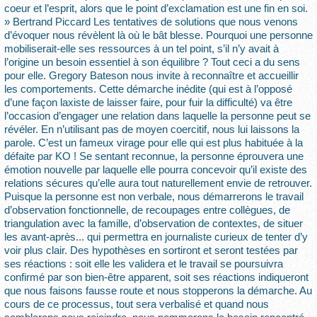
coeur et l’esprit, alors que le point d’exclamation est une fin en soi.
» Bertrand Piccard Les tentatives de solutions que nous venons
d’évoquer nous révèlent là où le bât blesse. Pourquoi une personne
mobiliserait-elle ses ressources à un tel point, s’il n’y avait à
l’origine un besoin essentiel à son équilibre ? Tout ceci a du sens
pour elle. Gregory Bateson nous invite à reconnaître et accueillir
les comportements. Cette démarche inédite (qui est à l’opposé
d’une façon laxiste de laisser faire, pour fuir la difficulté) va être
l’occasion d’engager une relation dans laquelle la personne peut se
révéler. En n’utilisant pas de moyen coercitif, nous lui laissons la
parole. C’est un fameux virage pour elle qui est plus habituée à la
défaite par KO ! Se sentant reconnue, la personne éprouvera une
émotion nouvelle par laquelle elle pourra concevoir qu’il existe des
relations sécures qu’elle aura tout naturellement envie de retrouver.
Puisque la personne est non verbale, nous démarrerons le travail
d’observation fonctionnelle, de recoupages entre collègues, de
triangulation avec la famille, d’observation de contextes, de situer
les avant-après... qui permettra en journaliste curieux de tenter d’y
voir plus clair. Des hypothèses en sortiront et seront testées par
ses réactions : soit elle les validera et le travail se poursuivra
confirmé par son bien-être apparent, soit ses réactions indiqueront
que nous faisons fausse route et nous stopperons la démarche. Au
cours de ce processus, tout sera verbalisé et quand nous