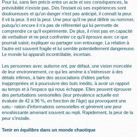
Pour lui, sans lien précis entre un acte et ses conséquences, la
prévisibilité n’existe pas. Dès l’instant où ses expériences sont
douloureuses et qu’un danger n’est pas anticipé, il connaît la peur.
Il vit la peur. Il est la peur. Une peur qu’il ne peut définir ou nommer,
puisqu’ici encore il n’a pas de référentiel qui lui permette de
comprendre ce qu’il expérimente. De plus, il n’est pas en capacité
de verbaliser et ne peut confronter ce qu’il éprouve avec ce que
pourrait saisir, expliquer ou partager son entourage. La relation à
l’autre est souvent fragile et lui semble potentiellement dangereuse.
Le monde lui apparaît incontrôlable, incertain.
Les personnes avec autisme ont, par défaut, une vision morcelée
de leur environnement, ce qui les amène à s’intéresser à des
détails infimes, à faire des associations d’idées parfois
inappropriées et à poursuivre des buts inédits, à avoir un rapport
au temps et à l’espace qui nous échappe. Elles peuvent éprouver
des perturbations sensorielles (leur prévalence actuelle est
évaluée de 42 à 96 %, en fonction de l’âge) qui provoquent une
satu - ration d’informations sensorielles et génèrent une peur
envahissante amenant souvent au repli. Rapidement, la peur de la
peur s’installe.
Tenir en équilibre dans un monde chaotique