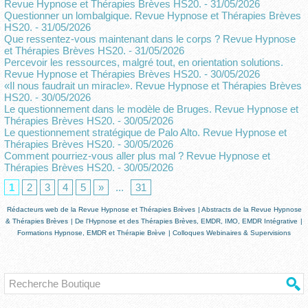
Revue Hypnose et Thérapies Brèves HS20.
- 31/05/2026
Questionner un lombalgique. Revue Hypnose et Thérapies Brèves
HS20.
- 31/05/2026
Que ressentez-vous maintenant dans le corps ? Revue Hypnose
et Thérapies Brèves HS20.
- 31/05/2026
Percevoir les ressources, malgré tout, en orientation solutions.
Revue Hypnose et Thérapies Brèves HS20.
- 30/05/2026
«Il nous faudrait un miracle». Revue Hypnose et Thérapies Brèves
HS20.
- 30/05/2026
Le questionnement dans le modèle de Bruges. Revue Hypnose et
Thérapies Brèves HS20.
- 30/05/2026
Le questionnement stratégique de Palo Alto. Revue Hypnose et
Thérapies Brèves HS20.
- 30/05/2026
Comment pourriez-vous aller plus mal ? Revue Hypnose et
Thérapies Brèves HS20.
- 30/05/2026
1
2
3
4
5
»
...
31
Rédacteurs web de la Revue Hypnose et Thérapies Brèves
|
Abstracts de la Revue Hypnose
& Thérapies Brèves
|
De l'Hypnose et des Thérapies Brèves, EMDR, IMO, EMDR Intégrative
|
Formations Hypnose, EMDR et Thérapie Brève
|
Colloques Webinaires & Supervisions