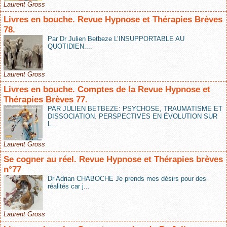
Laurent Gross
Livres en bouche. Revue Hypnose et Thérapies Brèves
78.
Par Dr Julien Betbeze L’INSUPPORTABLE AU
QUOTIDIEN....
Laurent Gross
Livres en bouche. Comptes de la Revue Hypnose et
Thérapies Brèves 77.
PAR JULIEN BETBEZE: PSYCHOSE, TRAUMATISME ET
DISSOCIATION. PERSPECTIVES EN ÉVOLUTION SUR
L...
Laurent Gross
Se cogner au réel. Revue Hypnose et Thérapies brèves
n°77
Dr Adrian CHABOCHE Je prends mes désirs pour des
réalités car j...
Laurent Gross