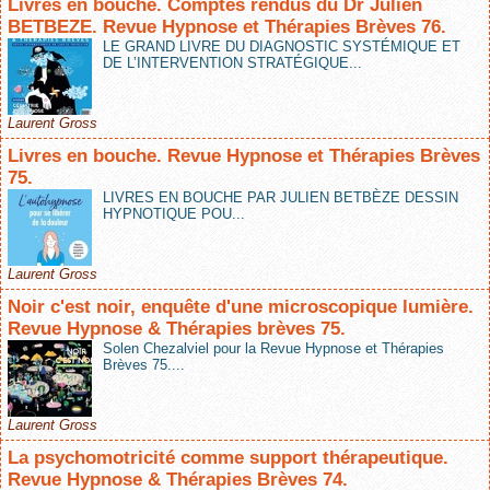
Livres en bouche. Comptes rendus du Dr Julien
BETBEZE. Revue Hypnose et Thérapies Brèves 76.
LE GRAND LIVRE DU DIAGNOSTIC SYSTÉMIQUE ET
DE L’INTERVENTION STRATÉGIQUE...
Laurent Gross
Livres en bouche. Revue Hypnose et Thérapies Brèves
75.
LIVRES EN BOUCHE PAR JULIEN BETBÈZE DESSIN
HYPNOTIQUE POU...
Laurent Gross
Noir c'est noir, enquête d'une microscopique lumière.
Revue Hypnose & Thérapies brèves 75.
Solen Chezalviel pour la Revue Hypnose et Thérapies
Brèves 75....
Laurent Gross
La psychomotricité comme support thérapeutique.
Revue Hypnose & Thérapies Brèves 74.