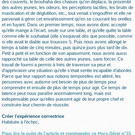
des couverts, le brouhaha des chaises qu’on déplace, la proximité
des autres jeunes, les odeurs, les perceptions tactiles, les bruits de
mastication et de déglutition, etc., tout venait s’engouffrer et elle ne
parvenait à gérer cet envahissement qu’en se couvrant les oreilles
et en fuyant. Dans un premier temps, nous avons donc accepté
qu’elle mange à l’écart, seule sur une table, et qu’elle quitte la table
comme elle le souhaitait (elle s’esquivait dès que possible, comme
si elle avait le diable aux trousses !). Puis nous avons allongé le
temps à table de cinq minutes, puis quinze jours plus tard de dix.
Petit à petit et en fonction de son apaisement, nous avons aussi
rapproché sa table de celle des autres jeunes, sans forcer. Ce
travail de fourmi a permis à Inès de traverser sa peur et
d’apprivoiser une situation qu’elle s’était sentie incapable d’aborder.
Parce que leur rapport aux notions temporelles est altéré, les
personnes avec autisme ont besoin de plus de temps pour
comprendre et ensuite de plus de temps pour agir. Ce temps de
latence peut nous paraître anormalement long, mais est
indispensable pour qu’elles puissent agir de leur propre chef et
construire leur chemin de réussite.
Créer l’expérience correctrice
Habituée à l’échec,
Pour lire la suite de l’article et commander ce Hors-Série n°15