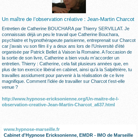
Un maître de l’observation créative : Jean-Martin Charcot
Entretien de Catherine BOUCHARA par Thierry SERVILLAT. Je
connaissais déjà un peu le travail que Catherine Bouchara,
psychiatre et hypnothérapeute parisienne, entreprenait sur Charcot
car j’avais vu son film il y a deux ans lors de l’Université d’été
organisée par Patrick Bellet à Vaison la Romaine. A l’occasion de
la sortie de son livre, Catherine a bien voulu m’accorder un
entretien. Thierry : Catherine, cela fait plusieurs années que, en
plus de ton exercice libéral en cabinet, ainsi qu’à la Salpêtrière, tu
travailles assidument pour parvenir à la réalisation de ce livre
magnifique. Comment l’idée de travailler sur Charcot t’est-elle
venue ?
http://www.hypnose-ericksonienne.org/Un-maitre-de-l-
observation-creative-Jean-Martin-Charcot_a637.html
www.hypnose-marseille.fr
Cabinet d'Hypnose Ericksonienne, EMDR - IMO de Marseille