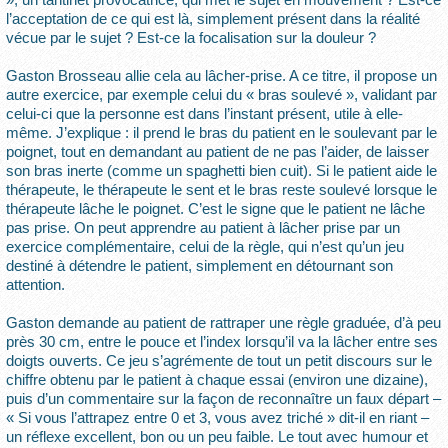
l’acceptation de ce qui est là, simplement présent dans la réalité
vécue par le sujet ? Est-ce la focalisation sur la douleur ?
Gaston Brosseau allie cela au lâcher-prise. A ce titre, il propose un
autre exercice, par exemple celui du « bras soulevé », validant par
celui-ci que la personne est dans l’instant présent, utile à elle-
même. J’explique : il prend le bras du patient en le soulevant par le
poignet, tout en demandant au patient de ne pas l’aider, de laisser
son bras inerte (comme un spaghetti bien cuit). Si le patient aide le
thérapeute, le thérapeute le sent et le bras reste soulevé lorsque le
thérapeute lâche le poignet. C’est le signe que le patient ne lâche
pas prise. On peut apprendre au patient à lâcher prise par un
exercice complémentaire, celui de la règle, qui n’est qu’un jeu
destiné à détendre le patient, simplement en détournant son
attention.
Gaston demande au patient de rattraper une règle graduée, d’à peu
près 30 cm, entre le pouce et l’index lorsqu’il va la lâcher entre ses
doigts ouverts. Ce jeu s’agrémente de tout un petit discours sur le
chiffre obtenu par le patient à chaque essai (environ une dizaine),
puis d’un commentaire sur la façon de reconnaître un faux départ –
« Si vous l’attrapez entre 0 et 3, vous avez triché » dit-il en riant –
un réflexe excellent, bon ou un peu faible. Le tout avec humour et