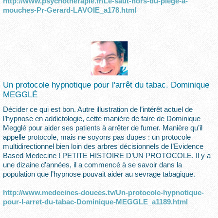
http://www.psychotherapie.fr/Le-saut-hors-du-piege-a-
mouches-Pr-Gerard-LAVOIE_a178.html
Un protocole hypnotique pour l'arrêt du tabac. Dominique
MEGGLÉ
Décider ce qui est bon. Autre illustration de l’intérêt actuel de
l’hypnose en addictologie, cette manière de faire de Dominique
Megglé pour aider ses patients à arrêter de fumer. Manière qu’il
appelle protocole, mais ne soyons pas dupes : un protocole
multidirectionnel bien loin des arbres décisionnels de l’Evidence
Based Medecine ! PETITE HISTOIRE D’UN PROTOCOLE. Il y a
une dizaine d’années, il a commencé à se savoir dans la
population que l’hypnose pouvait aider au sevrage tabagique.
http://www.medecines-douces.tv/Un-protocole-hypnotique-
pour-l-arret-du-tabac-Dominique-MEGGLE_a1189.html