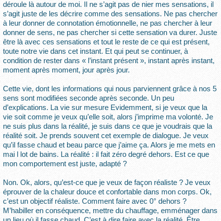
déroule là autour de moi. Il ne s’agit pas de nier mes sensations, il
s’agit juste de les décrire comme des sensations. Ne pas chercher
à leur donner de connotation émotionnelle, ne pas chercher à leur
donner de sens, ne pas chercher si cette sensation va durer. Juste
être là avec ces sensations et tout le reste de ce qui est présent,
toute notre vie dans cet instant. Et qui peut se continuer, à
condition de rester dans « l’instant présent », instant après instant,
moment après moment, jour après jour.
Cette vie, dont les informations qui nous parviennent grâce à nos 5
sens sont modifiées seconde après seconde. Un peu
d’explications. La vie sur mesure Evidemment, si je veux que la
vie soit comme je veux qu’elle soit, alors j’imprime ma volonté. Je
ne suis plus dans la réalité, je suis dans ce que je voudrais que la
réalité soit. Je prends souvent cet exemple de dialogue. Je veux
qu’il fasse chaud et beau parce que j’aime ça. Alors je me mets en
mai l lot de bains. La réalité : il fait zéro degré dehors. Est ce que
mon comportement est juste, adapté ?
Non. Ok, alors, qu’est-ce que je veux de façon réaliste ? Je veux
éprouver de la chaleur douce et confortable dans mon corps. Ok,
c’est un objectif réaliste. Comment faire avec 0° dehors ?
M’habiller en conséquence, mettre du chauffage, emménager dans
un lieu où il fasse chaud. C’est à dire faire avec la réalité. Être