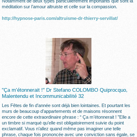
Notamment de deux types particulièrement importants que sont la
méditation sur l’amour altruiste et celle sur la compassion.
http://hypnose-paris.com/altruisme-dr-thierry-servillat/
"Ça m’étonnerait !" Dr Stefano COLOMBO Quiprocquo,
Malentendu et Incommunicabilité 32
Les Fêtes de fin d’année sont déjà bien lointaines. Et pourtant les
murs de beaucoup d’appartements et de maisons résonnent
encore de cette extraordinaire phrase : “ Ça m’étonnerait ! ”Elle a
un timbre si marqué qu’elle est obligatoirement suivie du point
exclamatif. Vous n’allez quand même pas imaginer une telle
phrase, chaque fois prononcée avec une conviction sans égale, se