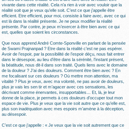
vivante dans cette réalité. Cela n’a rien à voir avec vouloir que la
réalité soit que je veux qu’elle soit. C’est ce que j’appelle être
efficient. Etre efficient, pour moi, consiste à faire avec, avec ce qui
est là dans la réalité présente. Je ne peux modifier la réalité
présente. Par contre, je peux m’exercer à être bien avec ce qui
est, quelles que soient les circonstances.
Que nous apprend André Comte-Sponville en parlant de la pensée
de Swami Prajnanpad ? Etre dans la réalité c’est ne pas espérer.
Avoir de l’espoir, par la possibilité de l’espoir déçu, nous fait entrer
dans le désespoir, au lieu d’être dans la sérénité, l’instant présent,
la béatitude, nous dit-il dans son traité. Quels liens avec le domaine
de la douleur ? J’ai des douleurs. Comment être bien avec ? En
me focalisant sur ces douleurs ? Où mettre mon attention, ma
vitalité ? Plus je veux, avec ma volonté, ne pas avoir de douleurs,
plus je vais les sen tir et m’agacer avec ces sensations, les
décrivant comme énervantes, insupportables… Et, là, je leur
donne de la place, je permets à ces douleurs d’occuper tout mon
espace de vie. Plus je veux que la vie soit autre que ce qu’elle est,
plus son inadéquation avec mes espoirs m’amène à la déception,
au désespoir.
C’est ce que j’appelle : « Je veux que la vie soit autrement que ce