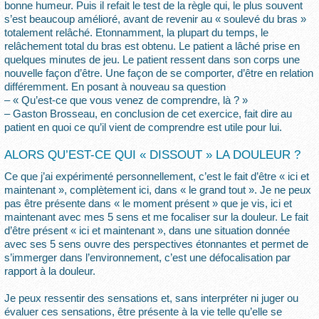
bonne humeur. Puis il refait le test de la règle qui, le plus souvent
s’est beaucoup amélioré, avant de revenir au « soulevé du bras »
totalement relâché. Etonnamment, la plupart du temps, le
relâchement total du bras est obtenu. Le patient a lâché prise en
quelques minutes de jeu. Le patient ressent dans son corps une
nouvelle façon d’être. Une façon de se comporter, d’être en relation
différemment. En posant à nouveau sa question
– « Qu’est-ce que vous venez de comprendre, là ? »
– Gaston Brosseau, en conclusion de cet exercice, fait dire au
patient en quoi ce qu’il vient de comprendre est utile pour lui.
ALORS QU’EST-CE QUI « DISSOUT » LA DOULEUR ?
Ce que j’ai expérimenté personnellement, c’est le fait d’être « ici et
maintenant », complètement ici, dans « le grand tout ». Je ne peux
pas être présente dans « le moment présent » que je vis, ici et
maintenant avec mes 5 sens et me focaliser sur la douleur. Le fait
d’être présent « ici et maintenant », dans une situation donnée
avec ses 5 sens ouvre des perspectives étonnantes et permet de
s’immerger dans l’environnement, c’est une défocalisation par
rapport à la douleur.
Je peux ressentir des sensations et, sans interpréter ni juger ou
évaluer ces sensations, être présente à la vie telle qu’elle se