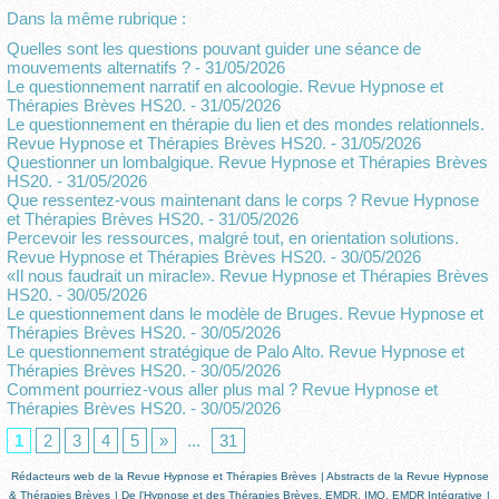
Dans la même rubrique :
Quelles sont les questions pouvant guider une séance de
mouvements alternatifs ?
- 31/05/2026
Le questionnement narratif en alcoologie. Revue Hypnose et
Thérapies Brèves HS20.
- 31/05/2026
Le questionnement en thérapie du lien et des mondes relationnels.
Revue Hypnose et Thérapies Brèves HS20.
- 31/05/2026
Questionner un lombalgique. Revue Hypnose et Thérapies Brèves
HS20.
- 31/05/2026
Que ressentez-vous maintenant dans le corps ? Revue Hypnose
et Thérapies Brèves HS20.
- 31/05/2026
Percevoir les ressources, malgré tout, en orientation solutions.
Revue Hypnose et Thérapies Brèves HS20.
- 30/05/2026
«Il nous faudrait un miracle». Revue Hypnose et Thérapies Brèves
HS20.
- 30/05/2026
Le questionnement dans le modèle de Bruges. Revue Hypnose et
Thérapies Brèves HS20.
- 30/05/2026
Le questionnement stratégique de Palo Alto. Revue Hypnose et
Thérapies Brèves HS20.
- 30/05/2026
Comment pourriez-vous aller plus mal ? Revue Hypnose et
Thérapies Brèves HS20.
- 30/05/2026
1
2
3
4
5
»
...
31
Rédacteurs web de la Revue Hypnose et Thérapies Brèves
|
Abstracts de la Revue Hypnose
& Thérapies Brèves
|
De l'Hypnose et des Thérapies Brèves, EMDR, IMO, EMDR Intégrative
|