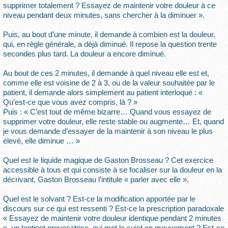
supprimer totalement ? Essayez de maintenir votre douleur à ce
niveau pendant deux minutes, sans chercher à la diminuer ».
Puis, au bout d’une minute, il demande à combien est la douleur,
qui, en règle générale, a déjà diminué. Il repose la question trente
secondes plus tard. La douleur a encore diminué.
Au bout de ces 2 minutes, il demande à quel niveau elle est et,
comme elle est voisine de 2 à 3, ou de la valeur souhaitée par le
patient, il demande alors simplement au patient interloqué : «
Qu’est-ce que vous avez compris, là ? »
Puis : « C’est tout de même bizarre… Quand vous essayez de
supprimer votre douleur, elle reste stable ou augmente… Et, quand
je vous demande d’essayer de la maintenir à son niveau le plus
élevé, elle diminue … »
Quel est le liquide magique de Gaston Brosseau ? Cet exercice
accessible à tous et qui consiste à se focaliser sur la douleur en la
décrivant, Gaston Brosseau l’intitule « parler avec elle ».
Quel est le solvant ? Est-ce la modification apportée par le
discours sur ce qui est ressenti ? Est-ce la prescription paradoxale
« Essayez de maintenir votre douleur identique pendant 2 minutes
», un tantinet provocatrice, qui met le sujet en mouvement ? Est-ce