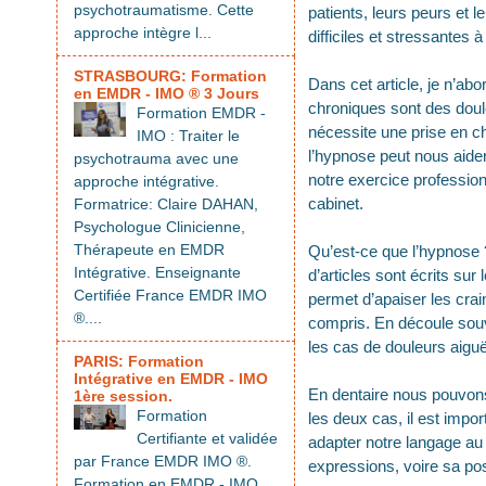
psychotraumatisme. Cette
patients, leurs peurs et 
approche intègre l...
difficiles et stressantes 
STRASBOURG: Formation
Dans cet article, je n’ab
en EMDR - IMO ® 3 Jours
chroniques sont des doul
Formation EMDR -
nécessite une prise en ch
IMO : Traiter le
l’hypnose peut nous aider 
psychotrauma avec une
notre exercice professio
approche intégrative.
cabinet.
Formatrice: Claire DAHAN,
Psychologue Clinicienne,
Thérapeute en EMDR
Qu’est-ce que l’hypnose ?
Intégrative. Enseignante
d’articles sont écrits sur
Certifiée France EMDR IMO
permet d’apaiser les crai
®....
compris. En découle souve
les cas de douleurs aiguë
PARIS: Formation
Intégrative en EMDR - IMO
En dentaire nous pouvons 
1ère session.
Formation
les deux cas, il est import
Certifiante et validée
adapter notre langage au
par France EMDR IMO ®.
expressions, voire sa post
Formation en EMDR - IMO