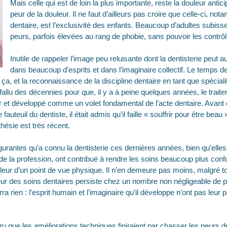
Mais celle qui est de loin la plus importante, reste la douleur antici
peur de la douleur. Il ne faut d’ailleurs pas croire que celle-ci, n
dentaire, est l’exclusivité des enfants. Beaucoup d’adultes subiss
peurs, parfois élevées au rang de phobie, sans pouvoir les contrôl
Inutile de rappeler l’image peu reluisante dont la dentisterie peut a
dans beaucoup d’esprits et dans l’imaginaire collectif. Le temps 
e ça, et la reconnaissance de la discipline dentaire en tant que spécial
fallu des décennies pour que, il y a à peine quelques années, le traite
r et développé comme un volet fondamental de l’acte dentaire. Avant ce
 fauteuil du dentiste, il était admis qu’il faille « souffrir pour être bea
hésie est très récent.
lgurantes qu’a connu la dentisterie ces dernières années, bien qu’ell
de la profession, ont contribué à rendre les soins beaucoup plus confo
uleur d’un point de vue physique. Il n’en demeure pas moins, malgré 
eur des soins dentaires persiste chez un nombre non négligeable de p
 rien : l’esprit humain et l’imaginaire qu’il développe n’ont pas leur par
ru que les améliorations techniques finiraient par chasser les peurs 