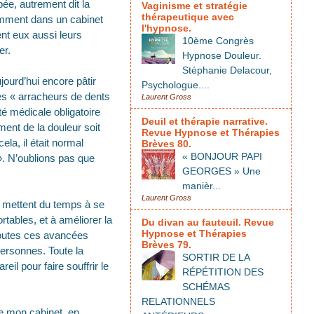
pée, autrement dit la
Vaginisme et stratégie
thérapeutique avec
otamment dans un cabinet
l'hypnose.
ent eux aussi leurs
10ème Congrès
er.
Hypnose Douleur.
Stéphanie Delacour,
ujourd’hui encore pâtir
Psychologue....
des « arracheurs de dents
Laurent Gross
ité médicale obligatoire
Deuil et thérapie narrative.
ment de la douleur soit
Revue Hypnose et Thérapies
la, il était normal
Brèves 80.
« BONJOUR PAPI
u ». N’oublions pas que
GEORGES » Une
manièr...
Laurent Gross
es mettent du temps à se
rtables, et à améliorer la
Du divan au fauteuil. Revue
Hypnose et Thérapies
toutes ces avancées
Brèves 79.
ersonnes. Toute la
SORTIR DE LA
eil pour faire souffrir le
RÉPÉTITION DES
SCHÉMAS
RELATIONNELS
de mon cabinet, en