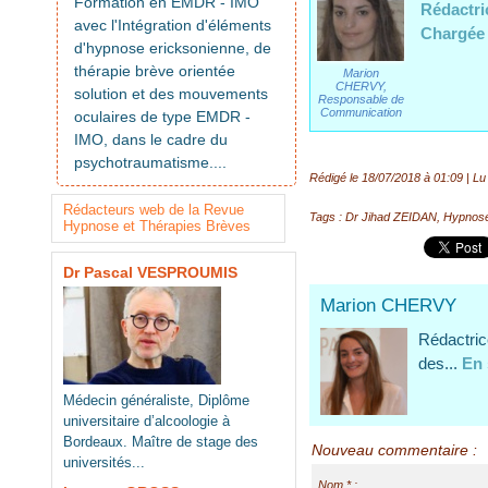
Formation en EMDR - IMO
Rédactri
avec l'Intégration d'éléments
Chargée 
d'hypnose ericksonienne, de
thérapie brève orientée
Marion
CHERVY,
solution et des mouvements
Responsable de
Communication
oculaires de type EMDR -
IMO, dans le cadre du
psychotraumatisme....
Rédigé le 18/07/2018 à 01:09 | Lu 
Rédacteurs web de la Revue
Tags
:
Dr Jihad ZEIDAN
,
Hypnose
Hypnose et Thérapies Brèves
Dr Pascal VESPROUMIS
Marion CHERVY
Rédactri
des...
En 
Médecin généraliste, Diplôme
universitaire d’alcoologie à
Bordeaux. Maître de stage des
Nouveau commentaire :
universités...
Nom * :