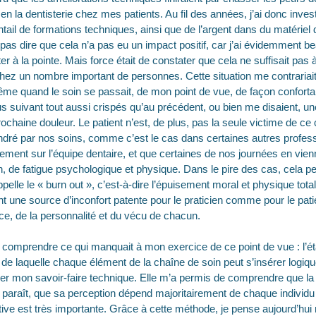
en la dentisterie chez mes patients. Au fil des années, j’ai donc inv
ail de formations techniques, ainsi que de l’argent dans du matériel 
pas dire que cela n’a pas eu un impact positif, car j’ai évidemment be
r à la pointe. Mais force était de constater que cela ne suffisait pas 
 chez un nombre important de personnes. Cette situation me contrariait,
e quand le soin se passait, de mon point de vue, de façon confortabl
 suivant tout aussi crispés qu’au précédent, ou bien me disaient, une 
prochaine douleur. Le patient n’est, de plus, pas la seule victime de ce c
ndré par nos soins, comme c’est le cas dans certaines autres professi
sement sur l’équipe dentaire, et que certaines de nos journées en vie
ion, de fatigue psychologique et physique. Dans le pire des cas, cela 
ppelle le « burn out », c’est-à-dire l’épuisement moral et physique tot
t une source d’inconfort patente pour le praticien comme pour le patie
ce, de la personnalité et du vécu de chacun.
comprendre ce qui manquait à mon exercice de ce point de vue : l’é
 de laquelle chaque élément de la chaîne de soin peut s’insérer logiq
er mon savoir-faire technique. Elle m’a permis de comprendre que la 
y paraît, que sa perception dépend majoritairement de chaque individu 
ve est très importante. Grâce à cette méthode, je pense aujourd’h