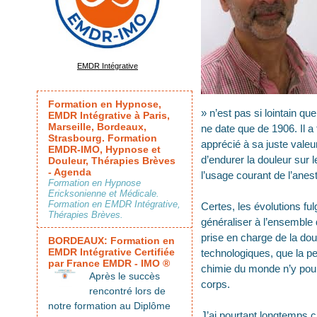
EMDR Intégrative
Formation en Hypnose,
» n’est pas si lointain qu
EMDR Intégrative à Paris,
Marseille, Bordeaux,
ne date que de 1906. Il a 
Strasbourg. Formation
apprécié à sa juste valeu
EMDR-IMO, Hypnose et
d’endurer la douleur sur le
Douleur, Thérapies Brèves
- Agenda
l’usage courant de l’anest
Formation en Hypnose
Ericksonienne et Médicale.
Formation en EMDR Intégrative,
Certes, les évolutions fu
Thérapies Brèves.
généraliser à l’ensemble 
prise en charge de la do
BORDEAUX: Formation en
EMDR Intégrative Certifiée
technologiques, que la p
par France EMDR - IMO ®
chimie du monde n’y pourra
Après le succès
corps.
rencontré lors de
notre formation au Diplôme
J’ai pourtant longtemps c