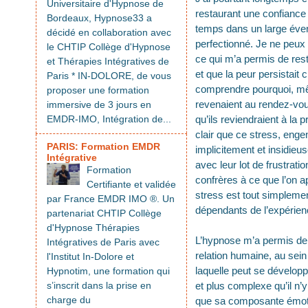
Universitaire d'Hypnose de
restaurant une confiance 
Bordeaux, Hypnose33 a
temps dans un large évent
décidé en collaboration avec
perfectionné. Je ne peux 
le CHTIP Collège d'Hypnose
ce qui m’a permis de reste
et Thérapies Intégratives de
et que la peur persistait
Paris * IN-DOLORE, de vous
comprendre pourquoi, mêm
proposer une formation
revenaient au rendez-vous
immersive de 3 jours en
EMDR-IMO, Intégration de...
qu’ils reviendraient à la 
clair que ce stress, enge
PARIS: Formation EMDR
implicitement et insidieu
Intégrative
avec leur lot de frustrat
Formation
confrères à ce que l’on a
Certifiante et validée
stress est tout simplemen
par France EMDR IMO ®. Un
dépendants de l’expérien
partenariat CHTIP Collège
d'Hypnose Thérapies
L’hypnose m’a permis de 
Intégratives de Paris avec
relation humaine, au sein
l'Institut In-Dolore et
laquelle peut se développ
Hypnotim, une formation qui
s’inscrit dans la prise en
et plus complexe qu’il n’
charge du
que sa composante émoti