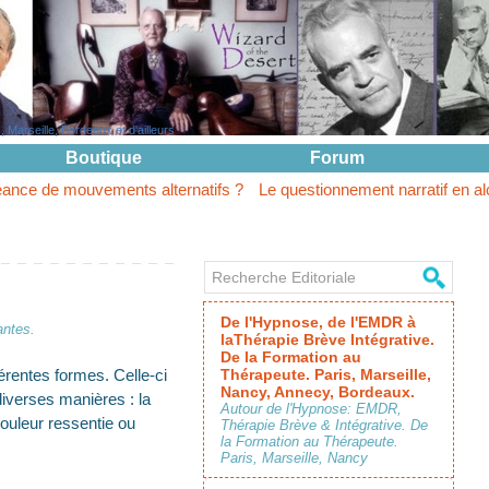
Marseille, Bordeaux et d'ailleurs
Boutique
Forum
ments alternatifs ?
Le questionnement narratif en alcoologie. Re
De l'Hypnose, de l'EMDR à
antes.
laThérapie Brève Intégrative.
De la Formation au
érentes formes. Celle-ci
Thérapeute. Paris, Marseille,
Nancy, Annecy, Bordeaux.
diverses manières : la
Autour de l'Hypnose: EMDR,
douleur ressentie ou
Thérapie Brève & Intégrative. De
la Formation au Thérapeute.
Paris, Marseille, Nancy