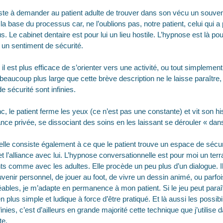
ste à demander au patient adulte de trouver dans son vécu un souvenir
 la base du processus car, ne l’oublions pas, notre patient, celui qui a
s. Le cabinet dentaire est pour lui un lieu hostile. L’hypnose est là pou
s un sentiment de sécurité.
 il est plus efficace de s’orienter vers une activité, ou tout simplement
 beaucoup plus large que cette brève description ne le laisse paraître, 
 sécurité sont infinies.
, le patient ferme les yeux (ce n’est pas une constante) et vit son h
éance privée, se dissociant des soins en les laissant se dérouler « dans
lle consiste également à ce que le patient trouve un espace de sécur
 et l’alliance avec lui. L’hypnose conversationnelle est pour moi un terr
ts comme avec les adultes. Elle procède un peu plus d’un dialogue. Il
uvenir personnel, de jouer au foot, de vivre un dessin animé, ou parfo
éables, je m’adapte en permanence à mon patient. Si le jeu peut para
en plus simple et ludique à force d’être pratiqué. Et là aussi les possib
inies, c’est d’ailleurs en grande majorité cette technique que j’utilise 
te.