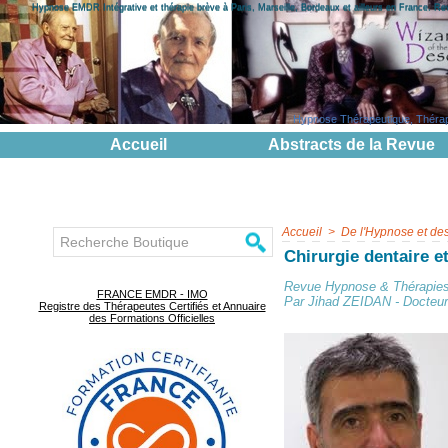
Hypnose EMDR Intégrative et thérapie brève à Paris, Marseille, Bordeaux et ailleurs en France. R
Hypnose Thérapeutique, Thérapie
Accueil
Abstracts de la Revue
Accueil
>
De l'Hypnose et de
Chirurgie dentaire e
Revue Hypnose & Thérapies
FRANCE EMDR - IMO
Par Jihad ZEIDAN - Docteur e
Registre des Thérapeutes Certifiés et Annuaire
des Formations Officielles