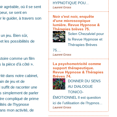
HYPNOTIQUE POU...
 agréable, où il se sent
Laurent Gross
 peur, se sent en
Noir c'est noir, enquête
r le guider, à travers son
d'une microscopique
lumière. Revue Hypnose &
Thérapies brèves 75.
Solen Chezalviel pour
 un jeu. Bien sûr,
la Revue Hypnose et
et les possibilités de
Thérapies Brèves
75....
Laurent Gross
istoire comme un film
La psychomotricité comme
 la pièce d’à côté ».
support thérapeutique.
Revue Hypnose & Thérapies
ité dans notre cabinet,
Brèves 74.
DONNER DU SENS
ain de jeu et de
AU DIALOGUE
 suffit de raconter une
TONICO-
is simplement de parler
ÉMOTIONNEL Il est question
ître compliqué de prime
ici de l’utilisation de l’hypnos...
ilités de l’hypnose
Laurent Gross
dans mon activité, de