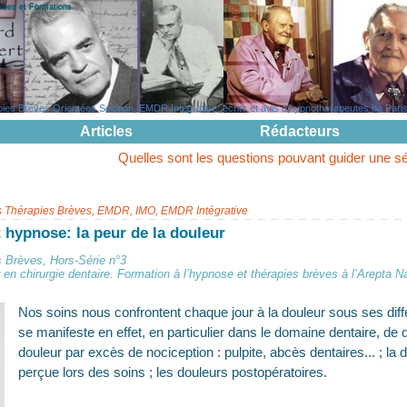
evues et Formations
s Brèves Orientées Solution, EMDR Intégrative: écrits et avis d'hypnothérapeutes de Paris, 
Articles
Rédacteurs
Quelles sont les questions pouvant guider une séance de mouve
s Thérapies Brèves, EMDR, IMO, EMDR Intégrative
t hypnose: la peur de la douleur
 Brèves, Hors-Série n°3
n chirurgie dentaire. Formation à l’hypnose et thérapies brèves à l’Arepta N
Nos soins nous confrontent chaque jour à la douleur sous ses diff
se manifeste en effet, en particulier dans le domaine dentaire, de 
douleur par excès de nociception : pulpite, abcès dentaires... ; la 
perçue lors des soins ; les douleurs postopératoires.