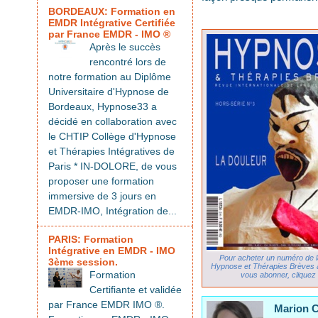
BORDEAUX: Formation en
EMDR Intégrative Certifiée
par France EMDR - IMO ®
Après le succès
rencontré lors de
notre formation au Diplôme
Universitaire d'Hypnose de
Bordeaux, Hypnose33 a
décidé en collaboration avec
le CHTIP Collège d'Hypnose
et Thérapies Intégratives de
Paris * IN-DOLORE, de vous
proposer une formation
immersive de 3 jours en
EMDR-IMO, Intégration de...
PARIS: Formation
Intégrative en EMDR - IMO
Pour acheter un numéro de 
3ème session.
Hypnose et Thérapies Brèves à 
Formation
vous abonner, cliquez i
Certifiante et validée
par France EMDR IMO ®.
Marion