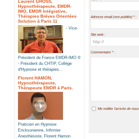
Laurent GROSS,
Hypnothérapeute, EMDR-
IMO, EMDR Intégrative,
Thérapies Brèves Orientées
Adresse email (non publiée) * :
Solution à Paris 11
- Vice-
Site web :
Commentaire * :
Président de France EMDR-IMO ®
- Président du CHTIP, Collège
d'Hypnose et thérapies...
Florent HAMON,
Hypnothérapeute,
Thérapeute EMDR à Paris.
Me notifier l'arrivée de n
Praticien en Hypnose
Ericksonienne, Infirmier
Anesthésiste, Florent Hamon