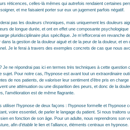
leurs réticences, celles-là mêmes qui autrefois rendaient certaines pe
à soigner, et me faisaient porter sur eux un jugement parfois négatif.
orderai pas les douleurs chroniques, mais uniquement les douleurs ai
eurs de longue durée, et ont en effet une composante psychologique 
arge pluridisciplinaire plus spécifique. Je m’efforcerai en revanche de
dans la gestion de la douleur aiguë et de la peur de la douleur, et en 
nnel. Je le ferai à travers des exemples concrets de cas que nous av
 Je ne répondrai pas ici en termes très techniques à cette question 
 le sujet. Pour notre cas, l’hypnose est avant tout un extraordinaire ou
ntes de nos patients, de valoriser leur sentiment d’être pris en charg
nt une atténuation ou une disparition des peurs, et donc de la douleu
s, l’amélioration est de même flagrante.
utiliser l’hypnose de deux façons : l’hypnose formelle et l’hypnose 
ant, voire essentiel, de parler le langage du patient. Si nous traitons u
 sien en fonction de son âge. Pour un adulte, nous reprendrons son v
ure, afin d’établir le lien et l’alliance, éléments centraux en hypnose.