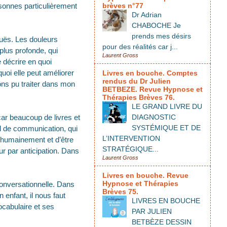
rsonnes particulièrement
brèves n°77
Dr Adrian
CHABOCHE Je
prends mes désirs
guës. Les douleurs
pour des réalités car j...
plus profonde, qui
Laurent Gross
 décrire en quoi
quoi elle peut améliorer
Livres en bouche. Comptes
rendus du Dr Julien
ons pu traiter dans mon
BETBEZE. Revue Hypnose et
Thérapies Brèves 76.
LE GRAND LIVRE DU
car beaucoup de livres et
DIAGNOSTIC
SYSTÉMIQUE ET DE
til de communication, qui
L’INTERVENTION
e humainement et d’être
STRATÉGIQUE...
r par anticipation. Dans
Laurent Gross
Livres en bouche. Revue
Hypnose et Thérapies
conversationnelle. Dans
Brèves 75.
n enfant, il nous faut
LIVRES EN BOUCHE
ocabulaire et ses
PAR JULIEN
BETBÈZE DESSIN