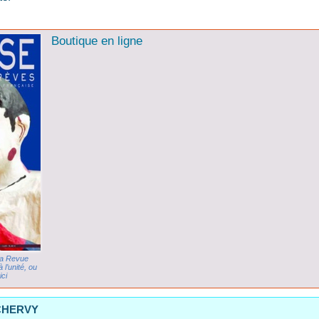
Boutique en ligne
la Revue
l’unité, ou
ci
 CHERVY