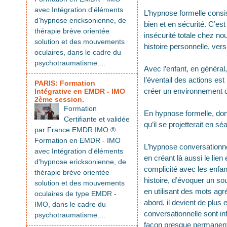
avec Intégration d'éléments
L’hypnose formelle consi
d'hypnose ericksonienne, de
bien et en sécurité. C’est
thérapie brève orientée
insécurité totale chez nou
solution et des mouvements
histoire personnelle, ver
oculaires, dans le cadre du
psychotraumatisme....
Avec l’enfant, en général,
l’éventail des actions est
PARIS: Formation
créer un environnement de
Intégrative en EMDR - IMO
2ème session.
Formation
En hypnose formelle, donc
Certifiante et validée
qu’il se projetterait en s
par France EMDR IMO ®.
Formation en EMDR - IMO
L’hypnose conversationne
avec Intégration d'éléments
en créant là aussi le lien
d'hypnose ericksonienne, de
complicité avec les enfan
thérapie brève orientée
histoire, d’évoquer un so
solution et des mouvements
en utilisant des mots agr
oculaires de type EMDR -
abord, il devient de plus 
IMO, dans le cadre du
conversationnelle sont inf
psychotraumatisme....
façon presque permanen