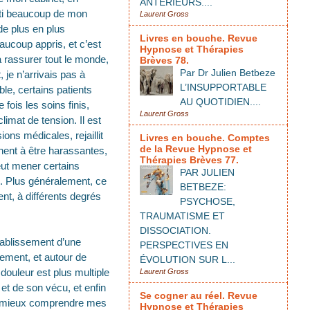
ANTÉRIEURS....
esti beaucoup de mon
Laurent Gross
de plus en plus
Livres en bouche. Revue
aucoup appris, et c’est
Hypnose et Thérapies
à rassurer tout le monde,
Brèves 78.
Par Dr Julien Betbeze
 je n’arrivais pas à
L’INSUPPORTABLE
e, certains patients
AU QUOTIDIEN....
fois les soins finis,
Laurent Gross
limat de tension. Il est
ons médicales, rejaillit
Livres en bouche. Comptes
de la Revue Hypnose et
nnent à être harassantes,
Thérapies Brèves 77.
peut mener certains
PAR JULIEN
al. Plus généralement, ce
BETBEZE:
nt, à différents degrés
PSYCHOSE,
TRAUMATISME ET
DISSOCIATION.
tablissement d’une
PERSPECTIVES EN
uement, et autour de
ÉVOLUTION SUR L...
douleur est plus multiple
Laurent Gross
et de son vécu, et enfin
Se cogner au réel. Revue
ui mieux comprendre mes
Hypnose et Thérapies