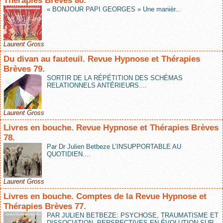
Thérapies Brèves 80.
« BONJOUR PAPI GEORGES » Une manièr...
Laurent Gross
Du divan au fauteuil. Revue Hypnose et Thérapies
Brèves 79.
SORTIR DE LA RÉPÉTITION DES SCHÉMAS
RELATIONNELS ANTÉRIEURS....
Laurent Gross
Livres en bouche. Revue Hypnose et Thérapies Brèves
78.
Par Dr Julien Betbeze L’INSUPPORTABLE AU
QUOTIDIEN....
Laurent Gross
Livres en bouche. Comptes de la Revue Hypnose et
Thérapies Brèves 77.
PAR JULIEN BETBEZE: PSYCHOSE, TRAUMATISME ET
DISSOCIATION. PERSPECTIVES EN ÉVOLUTION SUR