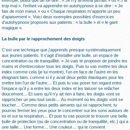
exemple, plutôt que de se dire : « Je n’y arriverai jamais » ou « J’ai
trop mal », l’enfant va apprendre en autohypnose à se dire : « Je
fais de mon mieux » ou « Chaque respiration m’apporte un peu
d’apaisement ». Voici deux exemples possibles d’exercices
d’autohypnose proposés aux patients : « la bulle » et « le gant
magique ».
La bulle par le rapprochement des doigts
C’est une technique que j’apprends presque systématiquement
aux jeunes patients. Il s’agit d’installer une bulle, un espace de
concentration ou de tranquillité. « Je vais te proposer de joindre tes
mains et d’entrecroiser tous les doigts. Puis tu vas mettre tes deux
index comme cela (je lui montre), l’un en face de l’autre en les
éloignant bien, comme si il y avait deux petits élastiques pour les
mettre loin l’un de l’autre… Et puis tu vas poser ton regard entre
l’espace qu’il y a entre les deux index et les laisser se relâcher
doucement… Et sans qu’il n’y ait rien à faire, les doigts vont se
rapprocher un peu tout seuls… Au moment où les doigts vont se
toucher… Comme deux petits aimants qui se rapprochent, tu
pourras fermer les yeux pour te concentrer sur les sons autours de
toi et sur ta respiration… Et puis tu vas pouvoir te trouver une belle
bulle de protection (ou de concentration ou de tranquillité, etc.) qui a
une taille… Une forme… Une couleur… qui te convient