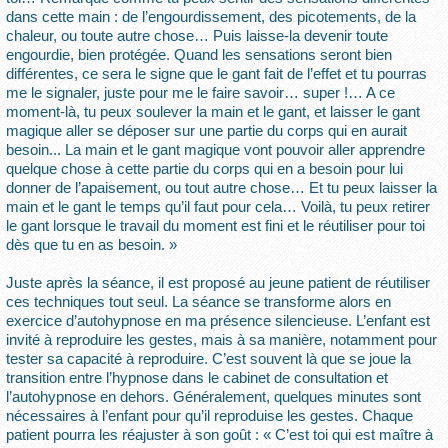
dans cette main : de l’engourdissement, des picotements, de la
chaleur, ou toute autre chose… Puis laisse-la devenir toute
engourdie, bien protégée. Quand les sensations seront bien
différentes, ce sera le signe que le gant fait de l’effet et tu pourras
me le signaler, juste pour me le faire savoir… super !… A ce
moment-là, tu peux soulever la main et le gant, et laisser le gant
magique aller se déposer sur une partie du corps qui en aurait
besoin... La main et le gant magique vont pouvoir aller apprendre
quelque chose à cette partie du corps qui en a besoin pour lui
donner de l’apaisement, ou tout autre chose… Et tu peux laisser la
main et le gant le temps qu’il faut pour cela… Voilà, tu peux retirer
le gant lorsque le travail du moment est fini et le réutiliser pour toi
dès que tu en as besoin. »
Juste après la séance, il est proposé au jeune patient de réutiliser
ces techniques tout seul. La séance se transforme alors en
exercice d’autohypnose en ma présence silencieuse. L’enfant est
invité à reproduire les gestes, mais à sa manière, notamment pour
tester sa capacité à reproduire. C’est souvent là que se joue la
transition entre l’hypnose dans le cabinet de consultation et
l’autohypnose en dehors. Généralement, quelques minutes sont
nécessaires à l’enfant pour qu’il reproduise les gestes. Chaque
patient pourra les réajuster à son goût : « C’est toi qui est maître à