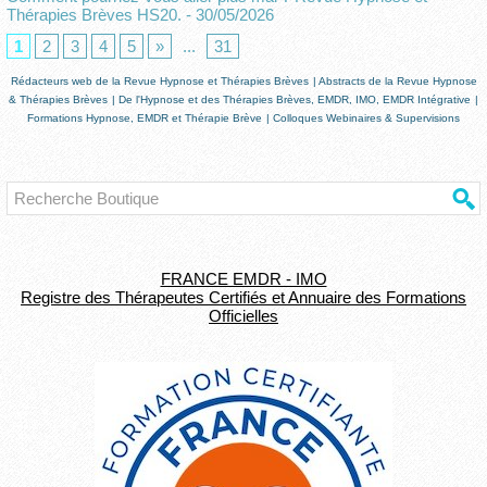
Thérapies Brèves HS20.
- 30/05/2026
1
2
3
4
5
»
...
31
Rédacteurs web de la Revue Hypnose et Thérapies Brèves
|
Abstracts de la Revue Hypnose
& Thérapies Brèves
|
De l'Hypnose et des Thérapies Brèves, EMDR, IMO, EMDR Intégrative
|
Formations Hypnose, EMDR et Thérapie Brève
|
Colloques Webinaires & Supervisions
FRANCE EMDR - IMO
Registre des Thérapeutes Certifiés et Annuaire des Formations
Officielles