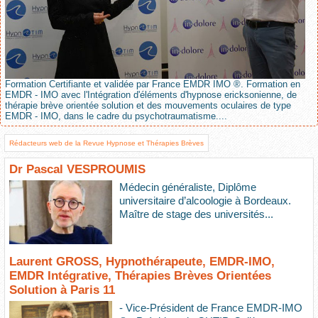
Formation Certifiante et validée par France EMDR IMO ®. Formation en
EMDR - IMO avec l'Intégration d'éléments d'hypnose ericksonienne, de
thérapie brève orientée solution et des mouvements oculaires de type
EMDR - IMO, dans le cadre du psychotraumatisme....
Rédacteurs web de la Revue Hypnose et Thérapies Brèves
Dr Pascal VESPROUMIS
Médecin généraliste, Diplôme
universitaire d’alcoologie à Bordeaux.
Maître de stage des universités...
Laurent GROSS, Hypnothérapeute, EMDR-IMO,
EMDR Intégrative, Thérapies Brèves Orientées
Solution à Paris 11
- Vice-Président de France EMDR-IMO