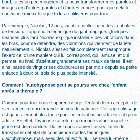
bord, tu es un peu magicien et tu peux transformer mes paroles et
images en d’autres paroles et d’autres images pour que cela te
convienne mieux lorsque tu les réutiliseras pour toi ».
Par exemple, Nicolas, 12 ans, vient consulter pour des céphalées
de tension. Il apprend la technique du gant magique. Quelques
séances plus tard Nicolas explique installer « des vibrations dans
les bras, pour se détendre, des vibrations qui viennent de la tête,
naturellement ». Nicolas s’est en fait complètement réapproprié
l’exercice, d’une manière qui lui correspond, qui l’amuse, et qui
permet, au final, d’atténuer grandement ses maux de têtes. Il est
ainsi passé de vingt crises douloureuses par mois depuis sa petite
enfance à deux ou trois de plus petite intensité.
Comment l’autohypnose peut se poursuivre chez l’enfant
après la thérapie ?
Comme pour tout nouvel apprentissage, l’enfant devra accepter de
s’entraîner, ce qui demande un peu de patience. Cet apprentissage
est généralement plus facile pour un enfant ou un adolescent qu’un
adulte. En effet, l’hypnose se réfère au monde virtuel auquel le
jeune est déjà habitué. Il lui est donc souvent assez facile de
transposer cet état de conscience sur les techniques
d’autohypnose, mais avec des objectifs qu’il se sera lui-même