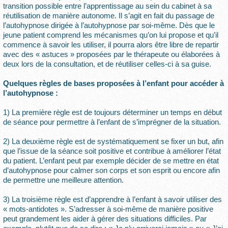
transition possible entre l’apprentissage au sein du cabinet à sa
réutilisation de manière autonome. Il s’agit en fait du passage de
l’autohypnose dirigée à l’autohypnose par soi-même. Dès que le
jeune patient comprend les mécanismes qu’on lui propose et qu’il
commence à savoir les utiliser, il pourra alors être libre de repartir
avec des « astuces » proposées par le thérapeute ou élaborées à
deux lors de la consultation, et de réutiliser celles-ci à sa guise.
Quelques règles de bases proposées à l’enfant pour accéder à
l’autohypnose :
1) La première règle est de toujours déterminer un temps en début
de séance pour permettre à l’enfant de s’imprégner de la situation.
2) La deuxième règle est de systématiquement se fixer un but, afin
que l’issue de la séance soit positive et contribue à améliorer l’état
du patient. L’enfant peut par exemple décider de se mettre en état
d’autohypnose pour calmer son corps et son esprit ou encore afin
de permettre une meilleure attention.
3) La troisième règle est d’apprendre à l’enfant à savoir utiliser des
« mots-antidotes ». S’adresser à soi-même de manière positive
peut grandement les aider à gérer des situations difficiles. Par