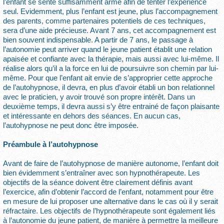
l’enfant se sente suffisamment armé afin de tenter l’expérience
seul. Evidemment, plus l’enfant est jeune, plus l’accompagnement
des parents, comme partenaires potentiels de ces techniques,
sera d’une aide précieuse. Avant 7 ans, cet accompagnement est
bien souvent indispensable. A partir de 7 ans, le passage à
l’autonomie peut arriver quand le jeune patient établit une relation
apaisée et confiante avec la thérapie, mais aussi avec lui-même. Il
réalise alors qu’il a la force en lui de poursuivre son chemin par lui-
même. Pour que l’enfant ait envie de s’approprier cette approche
de l’autohypnose, il devra, en plus d’avoir établi un bon relationnel
avec le praticien, y avoir trouvé son propre intérêt. Dans un
deuxième temps, il devra aussi s’y être entrainé de façon plaisante
et intéressante en dehors des séances. En aucun cas,
l’autohypnose ne peut donc être imposée.
Préambule à l’autohypnose
Avant de faire de l’autohypnose de manière autonome, l’enfant doit
bien évidemment s’entraîner avec son hypnothérapeute. Les
objectifs de la séance doivent être clairement définis avant
l’exercice, afin d’obtenir l’accord de l’enfant, notamment pour être
en mesure de lui proposer une alternative dans le cas où il y serait
réfractaire. Les objectifs de l’hypnothérapeute sont également liés
à l’autonomie du jeune patient, de manière à permettre la meilleure