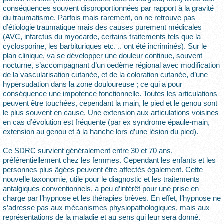
conséquences souvent disproportionnées par rapport à la gravité
du traumatisme. Parfois mais rarement, on ne retrouve pas
d’étiologie traumatique mais des causes purement médicales
(AVC, infarctus du myocarde, certains traitements tels que la
cyclosporine, les barbituriques etc. .. ont été incriminés). Sur le
plan clinique, va se développer une douleur continue, souvent
nocturne, s’accompagnant d’un oedème régional avec modification
de la vascularisation cutanée, et de la coloration cutanée, d’une
hypersudation dans la zone douloureuse ; ce qui a pour
conséquence une impotence fonctionnelle. Toutes les articulations
peuvent être touchées, cependant la main, le pied et le genou sont
le plus souvent en cause. Une extension aux articulations voisines
en cas d’évolution est fréquente (par ex syndrome épaule-main,
extension au genou et à la hanche lors d’une lésion du pied).
Ce SDRC survient généralement entre 30 et 70 ans,
préférentiellement chez les femmes. Cependant les enfants et les
personnes plus âgées peuvent être affectés également. Cette
nouvelle taxonomie, utile pour le diagnostic et les traitements
antalgiques conventionnels, a peu d’intérêt pour une prise en
charge par l’hypnose et les thérapies brèves. En effet, l’hypnose ne
s’adresse pas aux mécanismes physiopathologiques, mais aux
représentations de la maladie et au sens qui leur sera donné.