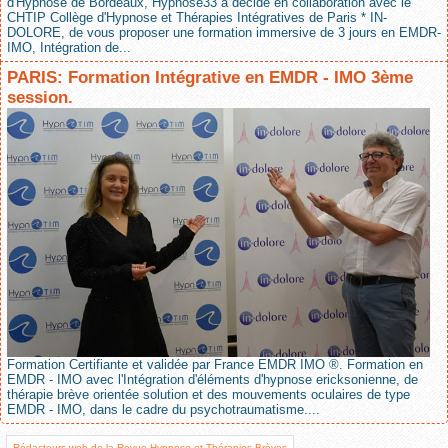
d'Hypnose de Bordeaux, Hypnose33 a décidé en collaboration avec le
CHTIP Collège d'Hypnose et Thérapies Intégratives de Paris * IN-
DOLORE, de vous proposer une formation immersive de 3 jours en EMDR-
IMO, Intégration de...
PARIS: Formation Intégrative en EMDR - IMO 3ème
session.
Formation Certifiante et validée par France EMDR IMO ®. Formation en
EMDR - IMO avec l'Intégration d'éléments d'hypnose ericksonienne, de
thérapie brève orientée solution et des mouvements oculaires de type
EMDR - IMO, dans le cadre du psychotraumatisme....
Rédacteurs web de la Revue Hypnose et Thérapies Brèves