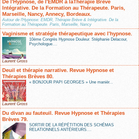
De l'Hypnose, de l'EMDR à laThérapie Brève
Intégrative. De la Formation au Thérapeute. Paris,
Marseille, Nancy, Annecy, Bordeaux.
Autour de l'Hypnose: EMDR, Thérapie Brève & Intégrative. De la
Formation au Thérapeute. Paris, Marseille, Nancy
Vaginisme et stratégie thérapeutique avec l'hypnose.
10ème Congrès Hypnose Douleur. Stéphanie Delacour,
Psychologue....
Laurent Gross
Deuil et thérapie narrative. Revue Hypnose et
Thérapies Brèves 80.
« BONJOUR PAPI GEORGES » Une manièr...
Laurent Gross
Du divan au fauteuil. Revue Hypnose et Thérapies
Brèves 79.
SORTIR DE LA RÉPÉTITION DES SCHÉMAS
RELATIONNELS ANTÉRIEURS....