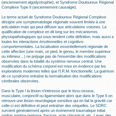
(anciennement algodystrophie), et Syndrome Douloureux Régional
Complexe Type II (anciennement causalgie).
Le terme actuel de Syndrome Douloureux Régional Complexe
désigne une symptomatologie régionale souvent limitée à une
articulation mais qui peut diffuser aux articulations voisines. La
qualification de complexe en dit long sur les mécanismes
physiopathologiques qui sous-tendent cette définition, mais aussi a
toutes les interactions émotionnelles et cognitivo-
comportementales. La localisation essentiellement régionale de
cette affection (une main, un pied, le genou, le membre supérieur
ou inférieur…) ne préjuge pas de l’ensemble des modifications
observées dans la totalité du système nerveux central. Une
modification du schéma corporel est mise en évidence par les
explorations modernes telles que l’I.R.M. fonctionnelle. La guérison
de ce syndrome entraîne la normalisation des modifications
cérébrales observées.
Dans le Type I la lésion n’intéresse que le tissu osseux,
musculaire, conjonctif ou ligamentaire alors que dans le Type II on
retrouve une lésion neurologique sensitive qui en fait la gravité car
celle-ci est définitive et peut entraîner des séquelles. Le SDRC
survient généralement après un événement traumatique initial
parfois minime (entorse, fracture, acte chirurgical, etc..) avec des