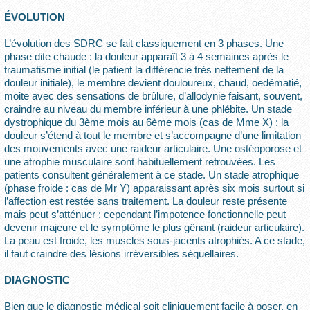
ÉVOLUTION
L’évolution des SDRC se fait classiquement en 3 phases. Une
phase dite chaude : la douleur apparaît 3 à 4 semaines après le
traumatisme initial (le patient la différencie très nettement de la
douleur initiale), le membre devient douloureux, chaud, oedématié,
moite avec des sensations de brûlure, d’allodynie faisant, souvent,
craindre au niveau du membre inférieur à une phlébite. Un stade
dystrophique du 3ème mois au 6ème mois (cas de Mme X) : la
douleur s’étend à tout le membre et s’accompagne d’une limitation
des mouvements avec une raideur articulaire. Une ostéoporose et
une atrophie musculaire sont habituellement retrouvées. Les
patients consultent généralement à ce stade. Un stade atrophique
(phase froide : cas de Mr Y) apparaissant après six mois surtout si
l’affection est restée sans traitement. La douleur reste présente
mais peut s’atténuer ; cependant l’impotence fonctionnelle peut
devenir majeure et le symptôme le plus gênant (raideur articulaire).
La peau est froide, les muscles sous-jacents atrophiés. A ce stade,
il faut craindre des lésions irréversibles séquellaires.
DIAGNOSTIC
Bien que le diagnostic médical soit cliniquement facile à poser, en