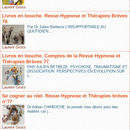
Laurent Gross
Livres en bouche. Revue Hypnose et Thérapies Brèves
78.
Par Dr Julien Betbeze L’INSUPPORTABLE AU
QUOTIDIEN....
Laurent Gross
Livres en bouche. Comptes de la Revue Hypnose et
Thérapies Brèves 77.
PAR JULIEN BETBEZE: PSYCHOSE, TRAUMATISME ET
DISSOCIATION. PERSPECTIVES EN ÉVOLUTION SUR
L...
Laurent Gross
Se cogner au réel. Revue Hypnose et Thérapies brèves
n°77
Dr Adrian CHABOCHE Je prends mes désirs pour des
réalités car j...
Laurent Gross