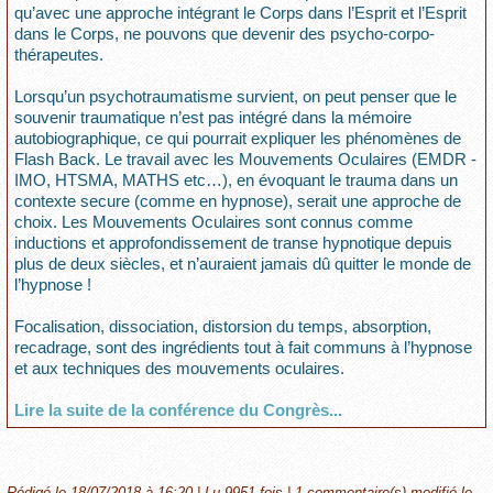
qu’avec une approche intégrant le Corps dans l’Esprit et l’Esprit
dans le Corps, ne pouvons que devenir des psycho-corpo-
thérapeutes.
Lorsqu’un psychotraumatisme survient, on peut penser que le
souvenir traumatique n’est pas intégré dans la mémoire
autobiographique, ce qui pourrait expliquer les phénomènes de
Flash Back. Le travail avec les Mouvements Oculaires (EMDR -
IMO, HTSMA, MATHS etc…), en évoquant le trauma dans un
contexte secure (comme en hypnose), serait une approche de
choix. Les Mouvements Oculaires sont connus comme
inductions et approfondissement de transe hypnotique depuis
plus de deux siècles, et n’auraient jamais dû quitter le monde de
l’hypnose !
Focalisation, dissociation, distorsion du temps, absorption,
recadrage, sont des ingrédients tout à fait communs à l’hypnose
et aux techniques des mouvements oculaires.
Lire la suite de la conférence du Congrès...
Rédigé le 18/07/2018 à 16:20 | Lu 9951 fois |
1
commentaire(s) modifié le