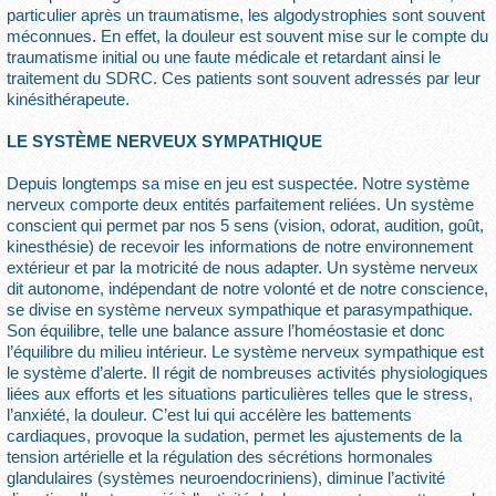
particulier après un traumatisme, les algodystrophies sont souvent
méconnues. En effet, la douleur est souvent mise sur le compte du
traumatisme initial ou une faute médicale et retardant ainsi le
traitement du SDRC. Ces patients sont souvent adressés par leur
kinésithérapeute.
LE SYSTÈME NERVEUX SYMPATHIQUE
Depuis longtemps sa mise en jeu est suspectée. Notre système
nerveux comporte deux entités parfaitement reliées. Un système
conscient qui permet par nos 5 sens (vision, odorat, audition, goût,
kinesthésie) de recevoir les informations de notre environnement
extérieur et par la motricité de nous adapter. Un système nerveux
dit autonome, indépendant de notre volonté et de notre conscience,
se divise en système nerveux sympathique et parasympathique.
Son équilibre, telle une balance assure l’homéostasie et donc
l’équilibre du milieu intérieur. Le système nerveux sympathique est
le système d’alerte. Il régit de nombreuses activités physiologiques
liées aux efforts et les situations particulières telles que le stress,
l’anxiété, la douleur. C’est lui qui accélère les battements
cardiaques, provoque la sudation, permet les ajustements de la
tension artérielle et la régulation des sécrétions hormonales
glandulaires (systèmes neuroendocriniens), diminue l’activité