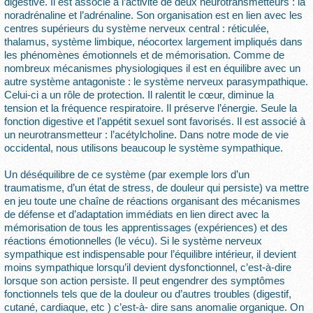
digestive. Il est associé à l’activité de deux neurotransmetteurs : la
noradrénaline et l’adrénaline. Son organisation est en lien avec les
centres supérieurs du système nerveux central : réticulée,
thalamus, système limbique, néocortex largement impliqués dans
les phénomènes émotionnels et de mémorisation. Comme de
nombreux mécanismes physiologiques il est en équilibre avec un
autre système antagoniste : le système nerveux parasympathique.
Celui-ci a un rôle de protection. Il ralentit le cœur, diminue la
tension et la fréquence respiratoire. Il préserve l’énergie. Seule la
fonction digestive et l’appétit sexuel sont favorisés. Il est associé à
un neurotransmetteur : l’acétylcholine. Dans notre mode de vie
occidental, nous utilisons beaucoup le système sympathique.
Un déséquilibre de ce système (par exemple lors d’un
traumatisme, d’un état de stress, de douleur qui persiste) va mettre
en jeu toute une chaîne de réactions organisant des mécanismes
de défense et d’adaptation immédiats en lien direct avec la
mémorisation de tous les apprentissages (expériences) et des
réactions émotionnelles (le vécu). Si le système nerveux
sympathique est indispensable pour l’équilibre intérieur, il devient
moins sympathique lorsqu’il devient dysfonctionnel, c’est-à-dire
lorsque son action persiste. Il peut engendrer des symptômes
fonctionnels tels que de la douleur ou d’autres troubles (digestif,
cutané, cardiaque, etc ) c’est-à- dire sans anomalie organique. On