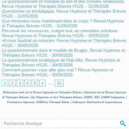
Le questionnement en thérapie du lien et des mondes relationnels.
Revue Hypnose et Thérapies Brèves HS20.
- 31/05/2026
Questionner un lombalgique. Revue Hypnose et Thérapies Brèves
HS20.
- 31/05/2026
Que ressentez-vous maintenant dans le corps ? Revue Hypnose
et Thérapies Brèves HS20.
- 31/05/2026
Percevoir les ressources, malgré tout, en orientation solutions.
Revue Hypnose et Thérapies Brèves HS20.
- 30/05/2026
«Il nous faudrait un miracle». Revue Hypnose et Thérapies Brèves
HS20.
- 30/05/2026
Le questionnement dans le modèle de Bruges. Revue Hypnose et
Thérapies Brèves HS20.
- 30/05/2026
Le questionnement stratégique de Palo Alto. Revue Hypnose et
Thérapies Brèves HS20.
- 30/05/2026
Comment pourriez-vous aller plus mal ? Revue Hypnose et
Thérapies Brèves HS20.
- 30/05/2026
1
2
3
4
5
»
...
31
Rédacteurs web de la Revue Hypnose et Thérapies Brèves
|
Abstracts de la Revue Hypnose
& Thérapies Brèves
|
De l'Hypnose et des Thérapies Brèves, EMDR, IMO, EMDR Intégrative
|
Formations Hypnose, EMDR et Thérapie Brève
|
Colloques Webinaires & Supervisions