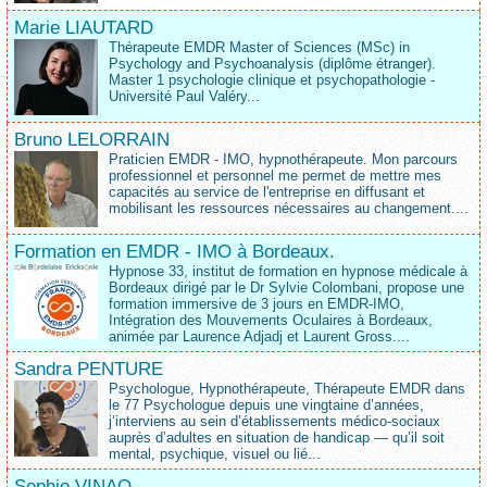
Marie LIAUTARD
Thérapeute EMDR Master of Sciences (MSc) in
Psychology and Psychoanalysis (diplôme étranger).
Master 1 psychologie clinique et psychopathologie -
Université Paul Valéry...
Bruno LELORRAIN
Praticien EMDR - IMO, hypnothérapeute. Mon parcours
professionnel et personnel me permet de mettre mes
capacités au service de l'entreprise en diffusant et
mobilisant les ressources nécessaires au changement....
Formation en EMDR - IMO à Bordeaux.
Hypnose 33, institut de formation en hypnose médicale à
Bordeaux dirigé par le Dr Sylvie Colombani, propose une
formation immersive de 3 jours en EMDR-IMO,
Intégration des Mouvements Oculaires à Bordeaux,
animée par Laurence Adjadj et Laurent Gross....
Sandra PENTURE
Psychologue, Hypnothérapeute, Thérapeute EMDR dans
le 77 Psychologue depuis une vingtaine d’années,
j’interviens au sein d’établissements médico‑sociaux
auprès d’adultes en situation de handicap — qu’il soit
mental, psychique, visuel ou lié...
Sophie VINAO