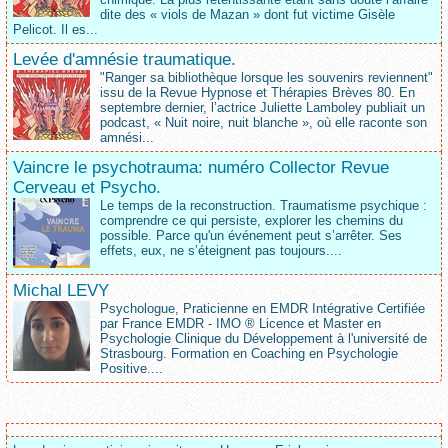
dite des « viols de Mazan » dont fut victime Gisèle
Pelicot. Il es...
Levée d'amnésie traumatique.
"Ranger sa bibliothèque lorsque les souvenirs reviennent"
issu de la Revue Hypnose et Thérapies Brèves 80. En
septembre dernier, l’actrice Juliette Lamboley publiait un
podcast, « Nuit noire, nuit blanche », où elle raconte son
amnési...
Vaincre le psychotrauma: numéro Collector Revue
Cerveau et Psycho.
Le temps de la reconstruction. Traumatisme psychique :
comprendre ce qui persiste, explorer les chemins du
possible. Parce qu'un événement peut s’arrêter. Ses
effets, eux, ne s’éteignent pas toujours....
Michal LEVY
Psychologue, Praticienne en EMDR Intégrative Certifiée
par France EMDR - IMO ® Licence et Master en
Psychologie Clinique du Développement à l'université de
Strasbourg. Formation en Coaching en Psychologie
Positive....