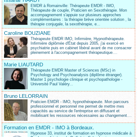
Issahar HARDY
EMDR à Romainville: Thérapeute EMDR - IMO,
Thérapeute de couple, Praticien en Sexothérapie. Mon
accompagnement s'appuie sur plusieurs approches
complémentaires : la thérapie brève orientée solution , la
thérapie conjugale, la sexothérapie, e...
Caroline BOUZIANE
Thérapeute EMDR IMO, Infirmière, Hypnothérapeute.
Infirmière diplômée d'État depuis 2005, j'ai exercé en
psychiatrie puis en cabinet libéral avant de me consacrer
pleinement à l'accompagnement thérapeutique....
Marie LIAUTARD
Thérapeute EMDR Master of Sciences (MSc) in
Psychology and Psychoanalysis (diplôme étranger).
Master 1 psychologie clinique et psychopathologie -
Université Paul Valéry...
Bruno LELORRAIN
Praticien EMDR - IMO, hypnothérapeute. Mon parcours
professionnel et personnel me permet de mettre mes
capacités au service de l'entreprise en diffusant et
mobilisant les ressources nécessaires au changement....
Formation en EMDR - IMO à Bordeaux.
Hypnose 33, institut de formation en hypnose médicale à