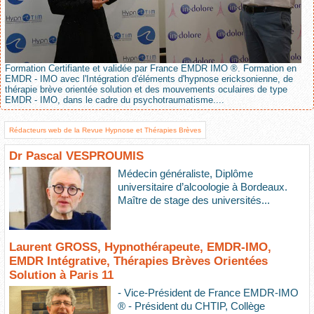
Formation Certifiante et validée par France EMDR IMO ®. Formation en
EMDR - IMO avec l'Intégration d'éléments d'hypnose ericksonienne, de
thérapie brève orientée solution et des mouvements oculaires de type
EMDR - IMO, dans le cadre du psychotraumatisme....
Rédacteurs web de la Revue Hypnose et Thérapies Brèves
Dr Pascal VESPROUMIS
Médecin généraliste, Diplôme
universitaire d’alcoologie à Bordeaux.
Maître de stage des universités...
Laurent GROSS, Hypnothérapeute, EMDR-IMO,
EMDR Intégrative, Thérapies Brèves Orientées
Solution à Paris 11
- Vice-Président de France EMDR-IMO
® - Président du CHTIP, Collège