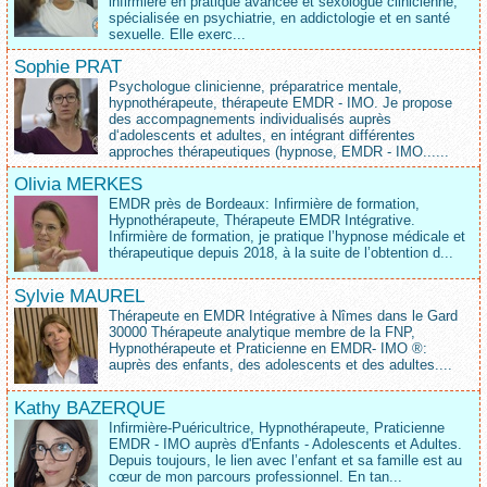
infirmière en pratique avancée et sexologue clinicienne,
spécialisée en psychiatrie, en addictologie et en santé
sexuelle. Elle exerc...
Sophie PRAT
Psychologue clinicienne, préparatrice mentale,
hypnothérapeute, thérapeute EMDR - IMO. Je propose
des accompagnements individualisés auprès
d‘adolescents et adultes, en intégrant différentes
approches thérapeutiques (hypnose, EMDR - IMO......
Olivia MERKES
EMDR près de Bordeaux: Infirmière de formation,
Hypnothérapeute, Thérapeute EMDR Intégrative.
Infirmière de formation, je pratique l’hypnose médicale et
thérapeutique depuis 2018, à la suite de l’obtention d...
Sylvie MAUREL
Thérapeute en EMDR Intégrative à Nîmes dans le Gard
30000 Thérapeute analytique membre de la FNP,
Hypnothérapeute et Praticienne en EMDR- IMO ®:
auprès des enfants, des adolescents et des adultes....
Kathy BAZERQUE
Infirmière-Puéricultrice, Hypnothérapeute, Praticienne
EMDR - IMO auprès d'Enfants - Adolescents et Adultes.
Depuis toujours, le lien avec l’enfant et sa famille est au
cœur de mon parcours professionnel. En tan...