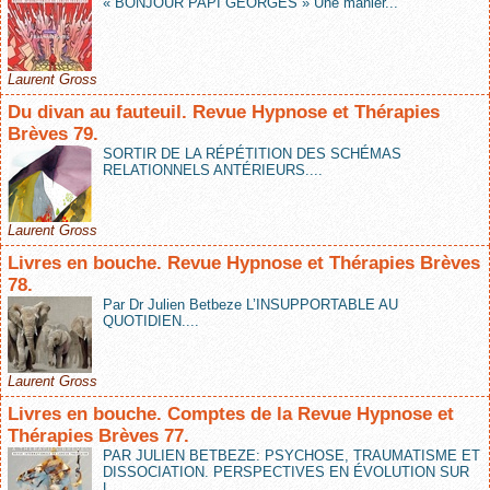
« BONJOUR PAPI GEORGES » Une manièr...
Laurent Gross
Du divan au fauteuil. Revue Hypnose et Thérapies
Brèves 79.
SORTIR DE LA RÉPÉTITION DES SCHÉMAS
RELATIONNELS ANTÉRIEURS....
Laurent Gross
Livres en bouche. Revue Hypnose et Thérapies Brèves
78.
Par Dr Julien Betbeze L’INSUPPORTABLE AU
QUOTIDIEN....
Laurent Gross
Livres en bouche. Comptes de la Revue Hypnose et
Thérapies Brèves 77.
PAR JULIEN BETBEZE: PSYCHOSE, TRAUMATISME ET
DISSOCIATION. PERSPECTIVES EN ÉVOLUTION SUR
L...