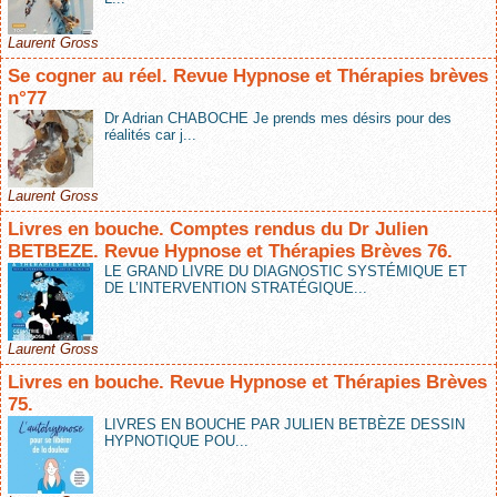
Laurent Gross
Se cogner au réel. Revue Hypnose et Thérapies brèves
n°77
Dr Adrian CHABOCHE Je prends mes désirs pour des
réalités car j...
Laurent Gross
Livres en bouche. Comptes rendus du Dr Julien
BETBEZE. Revue Hypnose et Thérapies Brèves 76.
LE GRAND LIVRE DU DIAGNOSTIC SYSTÉMIQUE ET
DE L’INTERVENTION STRATÉGIQUE...
Laurent Gross
Livres en bouche. Revue Hypnose et Thérapies Brèves
75.
LIVRES EN BOUCHE PAR JULIEN BETBÈZE DESSIN
HYPNOTIQUE POU...