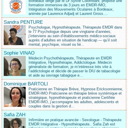
Bordeaux dirigé par le Dr Sylvie Colombani, propose une
formation immersive de 3 jours en EMDR-IMO,
Intégration des Mouvements Oculaires à Bordeaux,
animée par Laurence Adjadj et Laurent Gross....
Sandra PENTURE
Psychologue, Hypnothérapeute, Thérapeute EMDR dans
le 77 Psychologue depuis une vingtaine d’années,
j’interviens au sein d’établissements médico‑sociaux
auprès d’adultes en situation de handicap — qu’il soit
mental, psychique, visuel ou lié...
Sophie VINAO
Médecin Psychothérapeute, Thérapeute en EMDR
Intégrative, Hypnothérapie, Addictologue. Médecin
généraliste de formation, je m’intéresse très vite à
l’addictologie et décide de passer le DIU de tabacologie
et aide au sevrage tabagique e...
Dominique BARTOLI
Praticienne en Thérapie Brève, Hypnose Ericksonnienne,
EMDR-IMO Praticienne en thérapie brève systémique et
stratégique, hypnothérapeute et praticienne Certifiée
EMDR-IMO, j’accompagne les adultes, adolescents et
couples dans la gestion d...
Safia ZAH
Infirmière en pratique avancée - Sexologue - Thérapeute
EMDR Intégrative - Hypnothérapeute.. Safia Zah est