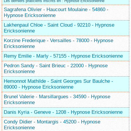
Les derniers praticiens inscrits en : Hypnose Ericksonienne
Sagrafena Olivier - Haucourt Moulaine - 54860 -
Hypnose Ericksonienne
Lakhenpaul Chloe - Saint Cloud - 92210 - Hypnose
Ericksonienne
Korzine Frederique - Versailles - 78000 - Hypnose
Ericksonienne
Remy Emilie - Marly - 57155 - Hypnose Ericksonienne
Pedron Sandy - Saint Brieuc - 22000 - Hypnose
Ericksonienne
Hemonnot Mathilde - Saint Georges Sur Baulche -
89000 - Hypnose Ericksonienne
Brunel Valerie - Marsillargues - 34590 - Hypnose
Ericksonienne
Danis Kyria - Geneve - 1208 - Hypnose Ericksonienne
Condy Didier - Montargis - 45200 - Hypnose
Ericksonienne