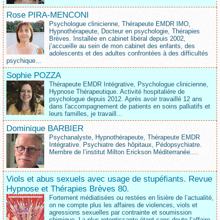
Rose PIRA-MENCONI
Psychologue clinicienne, Thérapeute EMDR IMO,
Hypnothérapeute, Docteur en psychologie, Thérapies
Brèves. Installée en cabinet libéral depuis 2002,
j’accueille au sein de mon cabinet des enfants, des
adolescents et des adultes confrontées à des difficultés
psychique...
Sophie POZZA
Thérapeute EMDR Intégrative, Psychologue clinicienne,
Hypnose Thérapeutique. Activité hospitalière de
psychologue depuis 2012. Après avoir travaillé 12 ans
dans l'accompagnement de patients en soins palliatifs et
leurs familles, je travaill...
Dominique BARBIER
Psychanalyste, Hypnothérapeute, Thérapeute EMDR
Intégrative. Psychiatre des hôpitaux, Pédopsychiatre.
Membre de l’institut Milton Erickson Méditerranée....
Viols et abus sexuels avec usage de stupéfiants. Revue
Hypnose et Thérapies Brèves 80.
Fortement médiatisées ou restées en lisière de l’actualité,
on ne compte plus les affaires de violences, viols et
agressions sexuelles par contrainte et soumission
chimique. La plus retentissante étant sans doute l’affaire